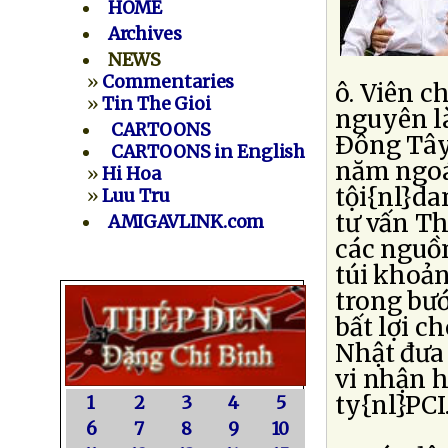
HOME
Archives
NEWS
»
Commentaries
ô. Viên c
»
Tin The Gioi
nguyên là
CARTOONS
Ðông Tây
CARTOONS in English
năm ngoái
»
Hi Hoa
tội{nl}da
»
Luu Tru
tư vấn Th
AMIGAVLINK.com
các nguồ
túi khoản
trong bướ
bất lợi c
Nhật đưa
vi nhận h
ty{nl}PCI
1
2
3
4
5
6
7
8
9
10