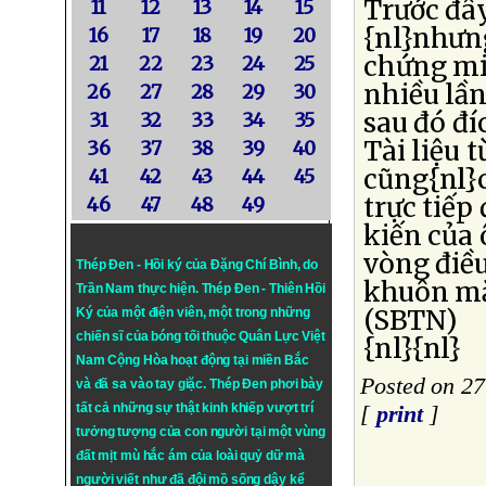
Trước đây
11
12
13
14
15
{nl}nhưng
16
17
18
19
20
chứng mi
21
22
23
24
25
nhiều lần
26
27
28
29
30
sau đó đí
31
32
33
34
35
Tài liệu 
36
37
38
39
40
cũng{nl}
41
42
43
44
45
trực tiếp
46
47
48
49
kiến của 
vòng điều
Thép Đen - Hồi ký của Đặng Chí Bình
, do
khuôn mặ
Trần Nam thực hiện.
Thép Đen
- Thiên Hồi
(SBTN)
Ký của một điện viên, một trong những
chiến sĩ của bóng tối thuộc Quân Lực Việt
{nl}{nl}
Nam Cộng Hòa hoạt động tại miền Bắc
Posted on 27
và đã sa vào tay giặc. Thép Đen phơi bày
tất cả những sự thật kinh khiếp vượt trí
[
print
]
tưởng tượng của con người tại một vùng
đất mịt mù hắc ám của loài quỷ dữ mà
người viết như đã đội mồ sống dậy kể