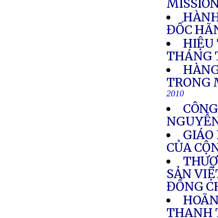
MISSIO
HÀNH
ĐỐC HÃN
HIỆU
THÁNG 
HÀNG
TRONG 
2010
CÔNG
NGUYỄN
GIÁO
CỦA CỘ
THƯỢ
SẢN VIỆ
ĐỒNG C
HOÃN
THANH 