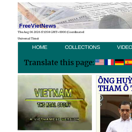
FreeVietNews
Thu Aug 06 2026 17:13:58 GMT+0000 (Coordinated
Universal Time)
HOME
COLLECTIONS
VIDE
Translate this page:
ÔNG HUỲN
THAM Ô 