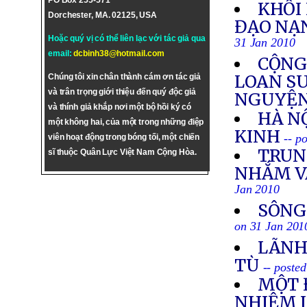
PO Box 255-571
KHỐI
Dorchester, MA. 02125, USA
ĐẠO NẠ
Hoặc quý vị có thể liên lạc với tác giả qua
31 Jan 2010
email:
dcbinh38@hotmail.com
CỘNG
LOAN S
Chúng tôi xin chân thành cám ơn tác giả
và trân trọng giới thiệu đến quý độc giả
NGUYỆN
và thính giả khắp nơi một bộ hồi ký có
HÀ N
một không hai, của một trong những điệp
KINH
-- p
viên hoạt động trong bóng tối, một chiến
TRUN
sĩ thuộc Quân Lực Việt Nam Cộng Hòa.
NHẮM V
Jan 2010
SÔNG
on 31 Jan 201
LÃNH
TÙ
-- poste
MỘT 
NHIỆM 