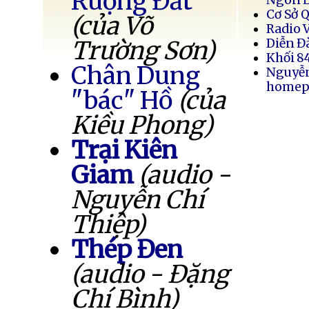
Ruộng Đất
Cơ Sở 
(của Võ
Radio 
Trường Sơn)
Diễn Đ
Khối 8
Chân Dung
Nguyễ
homep
"bác" Hồ
(của
Kiều Phong)
Trại Kiên
Giam
(audio -
Nguyễn Chí
Thiệp)
Thép Đen
(audio - Đặng
Chí Bình)