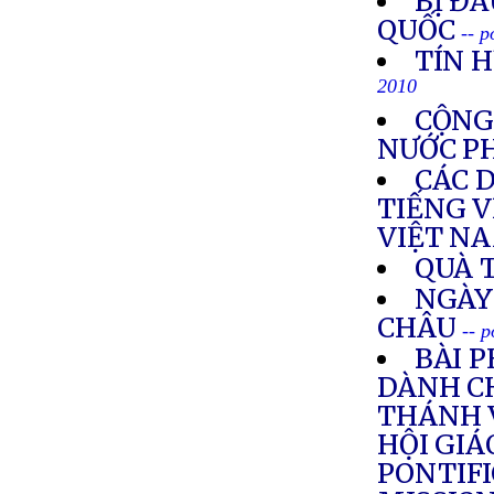
BỊ ĐẤ
QUỐC
-- 
TÍN H
2010
CỘNG
NƯỚC P
CÁC 
TIẾNG V
VIỆT N
QUÀ 
NGÀY
CHÂU
-- 
BÀI 
DÀNH C
THÁNH 
HỘI GIÁ
PONTIFI