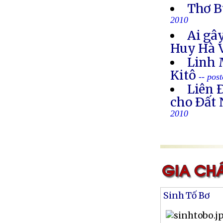
Thơ B
2010
Ai gây
Huy Hà 
Linh 
Kitô
-- pos
Liên 
cho Ðất 
2010
Sinh Tố Bơ