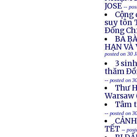
JOSE
-- po
Cộng 
suy tôn 
Ðồng Ch
BA BÀ
HẠN VÀ
posted on 30 
3 sin
thăm Đồn
-- posted on 3
Thư H
Warsaw 
Tâm t
-- posted on 3
CẢNH
TẾT
-- pos