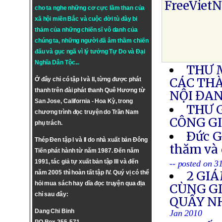
FreeViet
cho ta nghe những cơ cực lầm than của
xã hội miền Bắc và cuộc đời tù đày bi
thảm của những chiến sĩ vô danh của
chúng ta, những người đã âm thầm chiến
đấu và gục ngã vì lý tưởng
Tự Do
và
Đại
Nghĩa Dân Tộc
...
THƯ 
CÁC THÀ
Ở đây chỉ có tập I và II, từng được phát
thanh trên đài phát thanh Quê Hương từ
NỘI ĐAN
San Jose, California - Hoa Kỳ, trong
THƯ 
chương trình đọc truyện do Trần Nam
CÔNG G
phụ trách.
Ðức G
Thép Đen tập I và II do nhà xuất bản Đông
thăm và 
Tiến phát hành từ năm 1987. Đến năm
1991, tác giả tự xuất bản tập III và đến
-- posted on 3
2 GI
năm 2005 thì hoàn tất tập IV. Quý vị có thể
hỏi mua sách hay dĩa đọc truyện qua địa
CÙNG GI
chỉ sau đây:
QUẤY NH
Dang Chi Binh
Jan 2010