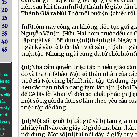
dân đang{nl}bị khủng bố nặng nề và vì đang
15
nên sau khi tham{nl}dự thánh lễ giáo dân
20
Thánh Giá ra Núi Thờ mối buổi{nl}chiều tối.
25
30
{nl}Hôm nay công an không tiếp tục gửi giấ
Nguyễn Văn{nl}Hữu. Hai hôm trước đều có CA
35
tập ngài về “tội” dựng{nl}thánh giá. Ngày 
40
ngài ký vào tờ biên bản viết sắn{nl}khi ng
45
triệu tập. Nhưng ngài cũng đã từ chối luôn{n
{nl}Nhà cầm quyền triệu tập nhiều giáo dân 
dỗ và tra{nl}khảo. Một số thân nhân của cá
nh
, do
trị ở Hà Nội cũng bị{nl}triệu tập. CA đang 
iên Hồi
kêu các nạn nhân đang tạm lánh{nl}khỏi Ðồ
hững
để CA lấy lời khai! Vì đơn sơ, chất phác,{nl}lạ
ực Việt
một số người đã đơn sơ làm theo yêu cầu của
 Bắc
triệu tập dễ dàng.
ơi bày
t trí
{nl}Một số người bị bắt giữ và bị tam giam n
t vùng
khi ký{nl}vào các giấy tờ gì đó mà bản thâ
 mà
nội dung. Một số{nl}thì nói đấy là giấy qu
 kể