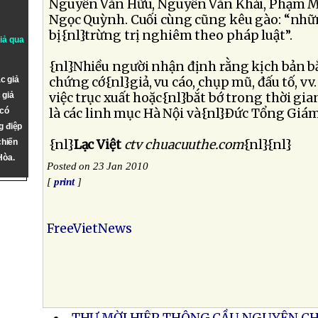
Nguyễn Văn Hữu, Nguyễn Văn Khải, Phạm M
Ngọc Quỳnh. Cuối cùng cũng kêu gào: “nhữ
bị{nl}trừng trị nghiêm theo pháp luật”.
giả qua
{nl}Nhiều người nhận định rằng kịch bản bắ
c giả
chứng cớ{nl}giả, vu cáo, chụp mũ, đấu tố, 
 giả
việc trục xuất hoặc{nl}bắt bớ trong thời gian
 có
là các linh mục Hà Nội và{nl}Ðức Tổng Giám
g điệp
chiến
{nl}
Lạc Việt
ctv chuacuuthe.com
{nl}{nl}
Hòa.
Posted on 23 Jan 2010
[
print
]
FreeVietNews