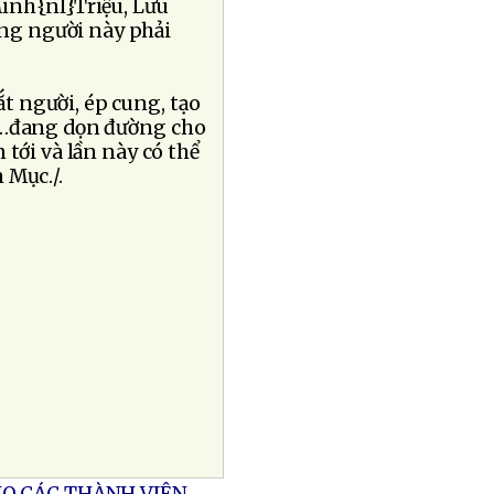
inh{nl}Triệu, Lưu
ng người này phải
t người, ép cung, tạo
vv…đang dọn đường cho
 tới và lần này có thể
 Mục./.