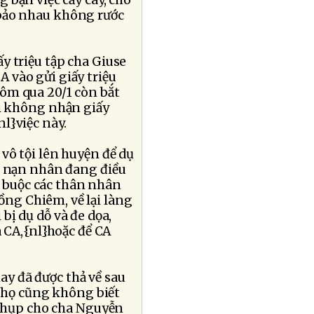
 bận việc cấy cày, cho
 bảo nhau không rước
y triệu tập cha Giuse
 vào gửi giấy triệu
hôm qua 20/1 còn bắt
ài không nhận giấy
l}việc này.
vô tội lên huyện để dụ
c nạn nhân đang điều
ép buộc các thân nhân
ng Chiêm, về lại làng
i bị dụ dỗ và đe dọa,
 CA,{nl}hoặc để CA
ay đã được thả về sau
n họ cũng không biết
y chụp cho cha Nguyễn