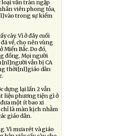
c loại vẫn tràn ngập
c nhân viên phong tỏa,
l}vào trong sự kiểm
y cày. Vì ở đây cuối
n đã về, cho nên vùng
ở Miền Bắc. Do đó,
ng đồng. Mọi người
u{nl}người vẫn bị CA
ồng thời{nl}giáo dân
c.
c dựng lại lần 2 vẫn
 liệu phương tiện gì ở
đưa một ít bao xi
 chỉ là màn kịch nhằm
các giáo dân.
g. Vì mưa rét và giáo