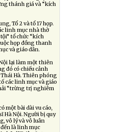
ựng thánh giá và “kích
g, Tổ 2 và tổ 17 họp.
ác linh mục nhà thờ
tội” tổ chức “kích
 cuộc họp đồng thanh
mục và giáo dân.
 Nội lại làm một thiên
g đó có chiếu cảnh
 Thái Hà. Thiên phóng
ố các linh mục và giáo
hải “trừng trị nghiêm
ó một bài dài vu cáo,
ĩ Hà Nội. Người bị quy
, vô lý và vô luân
 đến là linh mục