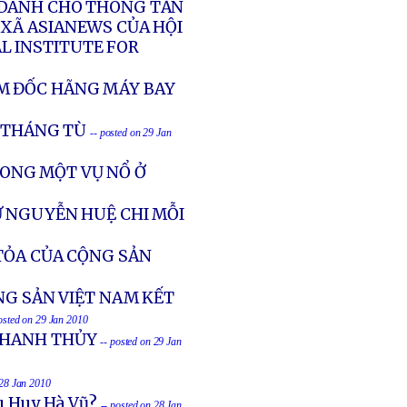
 DÀNH CHO THÔNG TẤN
 XÃ ASIANEWS CỦA HỘI
AL INSTITUTE FOR
M ĐỐC HÃNG MÁY BAY
6 THÁNG TÙ
-- posted on 29 Jan
ONG MỘT VỤ NỔ Ở
Ư NGUYỄN HUỆ CHI MỖI
TỎA CỦA CỘNG SẢN
NG SẢN VIỆT NAM KẾT
osted on 29 Jan 2010
THANH THỦY
-- posted on 29 Jan
 28 Jan 2010
Cù Huy Hà Vũ?
-- posted on 28 Jan