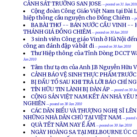
CẢNH SÁT TRƯỞNG SAN JOSE
-- posted on 31 Jan 201
Cộng đoàn Công Giáo Việt Nam tại Ðài 
hiệp thông cầu nguyện cho Ðồng Chiêm
-- 
BA BÀI THƠ -- BÁN NƯỚC CẦU VINH --
THÁNH GIÁ ĐỒNG CHIÊM
-- posted on 30 Jan 2010
3 sinh viên Công giáo Vinh ở Hà Nội đ
công an đánh đập và bắt đi
-- posted on 30 Jan 2010
Thư Hiệp thông của Tỉnh Dòng DCCT W
Jan 2010
Tâm thư tạ ơn của Anh J.B Nguyễn Hữu 
CẢNH BÁO VỆ SINH THỰC PHẨM TRƯỚC
BỊ ĐẤU TỐ SAU KHI TRẢ LỜI BÁO CHÍ N
TÍN HỮU TIN LÀNH BỊ ĐÀN ÁP
-- posted on 30 J
CỘNG SẢN VIỆT NAM KẾT ÁN NHÀ YÊU
NGHIÊN
-- posted on 30 Jan 2010
CÁC DÂN BIỂU VÀ THƯỢNG NGHỊ SĨ LÊN
NHỮNG NHÀ DÂN CHỦ TẠI VIỆT NAM
-- posted
QUÀ TẾT NĂM NAY Ế ẨM
-- posted on 30 Jan 2010
NGÀY HOÀNG SA TẠI MELBOURNE ÚC 