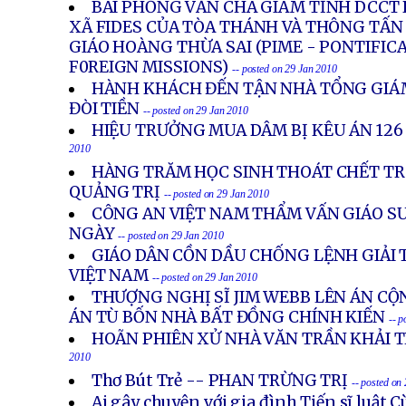
BÀI PHỎNG VẤN CHA GIÁM TỈNH DCCT
XÃ FIDES CỦA TÒA THÁNH VÀ THÔNG TẤN
GIÁO HOÀNG THỪA SAI (PIME - PONTIFIC
F0REIGN MISSIONS)
-- posted on 29 Jan 2010
HÀNH KHÁCH ĐẾN TẬN NHÀ TỔNG GIÁ
ĐÒI TIỀN
-- posted on 29 Jan 2010
HIỆU TRƯỞNG MUA DÂM BỊ KÊU ÁN 12
2010
HÀNG TRĂM HỌC SINH THOÁT CHẾT TR
QUẢNG TRỊ
-- posted on 29 Jan 2010
CÔNG AN VIỆT NAM THẨM VẤN GIÁO S
NGÀY
-- posted on 29 Jan 2010
GIÁO DÂN CỒN DẦU CHỐNG LỆNH GIẢI 
VIỆT NAM
-- posted on 29 Jan 2010
THƯỢNG NGHỊ SĨ JIM WEBB LÊN ÁN CỘ
ÁN TÙ BỐN NHÀ BẤT ĐỒNG CHÍNH KIẾN
-- p
HOÃN PHIÊN XỬ NHÀ VĂN TRẦN KHẢI 
2010
Thơ Bút Trẻ -- PHAN TRỪNG TRỊ
-- posted on
Ai gây chuyện với gia đình Tiến sĩ luật 