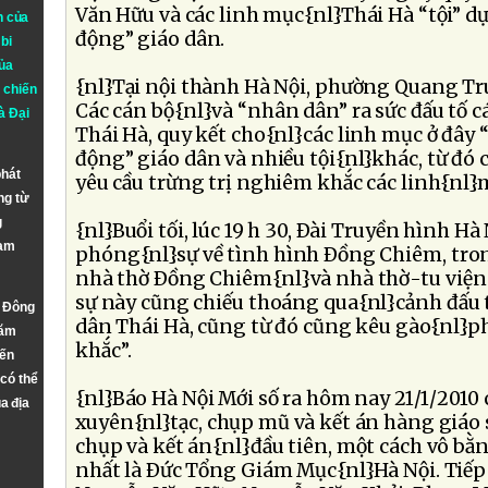
Văn Hữu và các linh mục{nl}Thái Hà “tội” d
n của
động” giáo dân.
bi
ủa
{nl}Tại nội thành Hà Nội, phường Quang Trun
 chiến
Các cán bộ{nl}và “nhân dân” ra sức đấu tố c
à
Đại
Thái Hà, quy kết cho{nl}các linh mục ở đây “
động” giáo dân và nhiều tội{nl}khác, từ đó
phát
yêu cầu trừng trị nghiêm khắc các linh{nl}
ng từ
g
{nl}Buổi tối, lúc 19 h 30, Ðài Truyền hình Hà
Nam
phóng{nl}sự về tình hình Ðồng Chiêm, tron
nhà thờ Ðồng Chiêm{nl}và nhà thờ-tu viện
sự này cũng chiếu thoáng qua{nl}cảnh đấu t
n Đông
dân Thái Hà, cũng từ đó cũng kêu gào{nl}p
năm
khắc”.
đến
 có thể
{nl}Báo Hà Nội Mới số ra hôm nay 21/1/2010 c
a địa
xuyên{nl}tạc, chụp mũ và kết án hàng giáo s
chụp và kết án{nl}đầu tiên, một cách vô bằng
nhất là Ðức Tổng Giám Mục{nl}Hà Nội. Tiếp