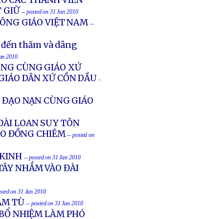
O CÁC THÀNH VIÊN
 GIỮ
-- posted on 31 Jan 2010
CÔNG GIÁO VIỆT NAM
--
 đến thăm và dâng
Jan 2010
ÔNG CÙNG GIÁO XỨ
 GIÁO DÂN XỨ CỒN DẦU
-
Ẻ ĐẠO NẠN CÙNG GIÁO
ĐÀI LOAN SUY TÔN
HO ĐỒNG CHIÊM
-- posted on
 KINH
-- posted on 31 Jan 2010
TÂY NHẮM VÀO ĐÀI
osted on 31 Jan 2010
ĂM TÙ
-- posted on 31 Jan 2010
 BỔ NHIỆM LÀM PHÓ