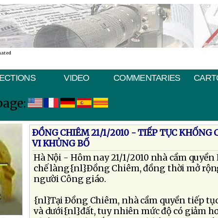
nated
ECTIONS
VIDEO
COMMENTARIES
CART
page:
ÐỒNG CHIÊM 21/1/2010 - TIẾP TỤC KHỐNG
VI KHỦNG BỐ
Hà Nội - Hôm nay 21/1/2010 nhà cầm quyền 
chế làng{nl}Ðồng Chiêm, đồng thời mở rộ
người Công giáo.
{nl}Tại Ðồng Chiêm, nhà cầm quyền tiếp tục
và dưới{nl}đất, tuy nhiên mức độ có giảm h