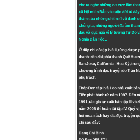
cho ta nghe những cơ cực lầm tha
xã hội miền Bắc và cuộc đời tù đày 
thảm của những chiến sĩ vô danh c
chúng ta, những người đã âm thầm
đấu và gục ngã vì lý tưởng
Tự Do
v
Nghĩa Dân Tộc
...
Ở đây chỉ có tập I và II, từng được 
thanh trên đài phát thanh Quê Hươ
San Jose, California - Hoa Kỳ, tron
chương trình đọc truyện do Trần 
phụ trách.
Thép Đen tập I và II do nhà xuất bả
Tiến phát hành từ năm 1987. Đến 
1991, tác giả tự xuất bản tập III và 
năm 2005 thì hoàn tất tập IV. Quý vị
hỏi mua sách hay dĩa đọc truyện qu
chỉ sau đây:
Dang Chi Binh