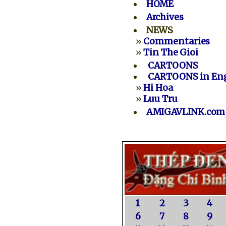
HOME
Archives
NEWS
»
Commentaries
»
Tin The Gioi
CARTOONS
CARTOONS in Eng
»
Hi Hoa
»
Luu Tru
AMIGAVLINK.com
1
2
3
4
6
7
8
9