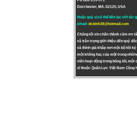
PO Box 255-571
Dorchester, MA. 02125, USA
Hoặc quý vị có thể liên lạc với tác 
email:
dcbinh38@hotmail.com
Chúng tôi xin chân thành cám ơn tá
và trân trọng giới thiệu đến quý độc
và thính giả khắp nơi một bộ hồi ký
một không hai, của một trong nhữn
viên hoạt động trong bóng tối, một 
sĩ thuộc Quân Lực Việt Nam Cộng 