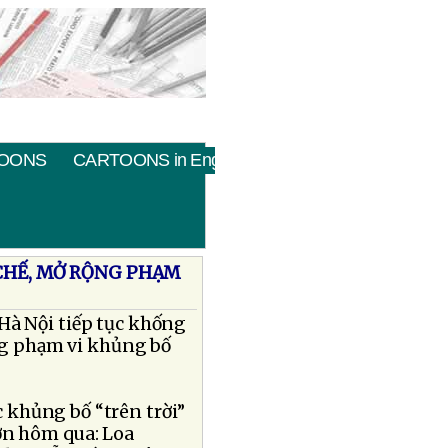
OONS
CARTOONS in English
 CHẾ, MỞ RỘNG PHẠM
Hà Nội tiếp tục khống
ng phạm vi khủng bố
 khủng bố “trên trời”
ơn hôm qua: Loa