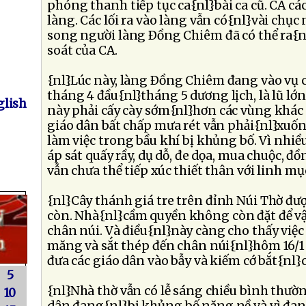
phóng thanh tiếp tục ca{nl}bài ca cũ. CA cá
làng. Các lối ra vào làng vẫn có{nl}vài chụ
song người làng Ðồng Chiêm đã có thể ra{n
soát của CA.
{nl}Lúc này, làng Ðồng Chiêm đang vào vụ cấ
tháng 4 đầu{nl}tháng 5 dương lịch, là lũ lớ
lish
này phải cấy cày sớm{nl}hơn các vùng khác 
giáo dân bất chấp mưa rét vẫn phải{nl}xuố
làm việc trong bầu khí bị khủng bố. Vì nhiề
áp sát quấy rầy, dụ dỗ, đe dọa, mua chuộc, đ
vẫn chưa thể tiếp xúc thiết thân với linh mụ
{nl}Cây thánh giá tre trên đỉnh Núi Thờ đượ
còn. Nhà{nl}cầm quyền không còn đặt để vật
chân núi. Và điều{nl}này càng cho thấy việc 
măng và sắt thép đến chân núi{nl}hôm 16/1
đưa các giáo dân vào bẫy và kiếm cớ bắt{nl}
5
{nl}Nhà thờ vẫn có lễ sáng chiều bình thườn
10