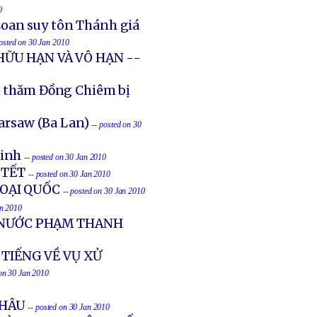
0
Loan suy tôn Thánh giá
posted on 30 Jan 2010
 HỮU HẠN VÀ VÔ HẠN --
ến thăm Đồng Chiêm bị
arsaw (Ba Lan)
-- posted on 30
Vinh
-- posted on 30 Jan 2010
 TẾT
-- posted on 30 Jan 2010
GOẠI QUỐC
-- posted on 30 Jan 2010
an 2010
 NƯỚC PHẠM THANH
 TIẾNG VỀ VỤ XỬ
 on 30 Jan 2010
CHÂU
-- posted on 30 Jan 2010