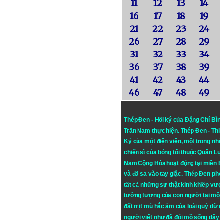
11
12
13
14
16
17
18
19
21
22
23
24
26
27
28
29
31
32
33
34
36
37
38
39
41
42
43
44
46
47
48
49
Thép Đen - Hồi ký của Đặng Chí Bì
Trần Nam thực hiện.
Thép Đen
- Th
Ký của một điện viên, một trong n
chiến sĩ của bóng tối thuộc Quân L
Nam Cộng Hòa hoạt động tại miền
và đã sa vào tay giặc. Thép Đen ph
tất cả những sự thật kinh khiếp vượ
tưởng tượng của con người tại mộ
đất mịt mù hắc ám của loài quỷ dữ
người viết như đã đội mồ sống dậy