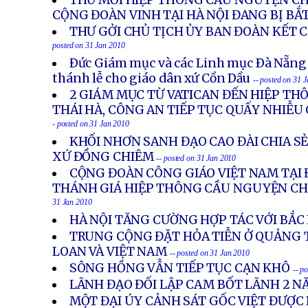
THƯ MỜI HIỆP THÔNG CẦU NGUYỆN CH
CỘNG ĐOÀN VINH TẠI HÀ NỘI ĐANG BỊ BẮT
THƯ GỞI CHỦ TỊCH ỦY BAN ĐOÀN KẾT 
posted on 31 Jan 2010
Ðức Giám mục và các Linh mục Ðà Nẵng
thánh lễ cho giáo dân xứ Cồn Dầu
-- posted on 31 
2 GIÁM MỤC TỪ VATICAN ĐẾN HIỆP TH
THÁI HÀ, CÔNG AN TIẾP TỤC QUẤY NHIỄU
- posted on 31 Jan 2010
KHỐI NHƠN SANH ĐẠO CAO ĐÀI CHIA S
XỨ ĐỒNG CHIÊM
-- posted on 31 Jan 2010
CỘNG ĐOÀN CÔNG GIÁO VIỆT NAM TẠI 
THÁNH GIÁ HIỆP THÔNG CẦU NGUYỆN C
31 Jan 2010
HÀ NỘI TĂNG CƯỜNG HỢP TÁC VỚI BẮC
TRUNG CỘNG ĐẶT HỎA TIỄN Ở QUẢNG 
LOAN VÀ VIỆT NAM
-- posted on 31 Jan 2010
SÔNG HỒNG VẪN TIẾP TỤC CẠN KHÔ
-- p
LÃNH ĐẠO ĐỐI LẬP CAM BỐT LÃNH 2 N
MỘT ĐẠI ÚY CẢNH SÁT GỐC VIỆT ĐƯỢC