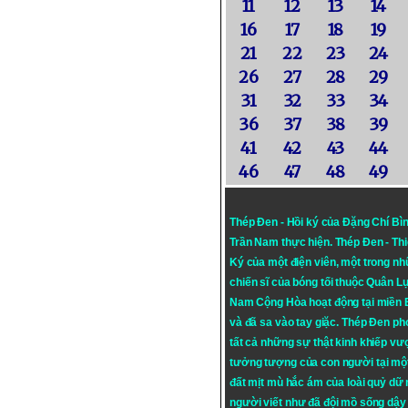
11
12
13
14
16
17
18
19
21
22
23
24
26
27
28
29
31
32
33
34
36
37
38
39
41
42
43
44
46
47
48
49
Thép Đen - Hồi ký của Đặng Chí Bì
Trần Nam thực hiện.
Thép Đen
- Th
Ký của một điện viên, một trong n
chiến sĩ của bóng tối thuộc Quân L
Nam Cộng Hòa hoạt động tại miền
và đã sa vào tay giặc. Thép Đen ph
tất cả những sự thật kinh khiếp vượ
tưởng tượng của con người tại mộ
đất mịt mù hắc ám của loài quỷ dữ
người viết như đã đội mồ sống dậy