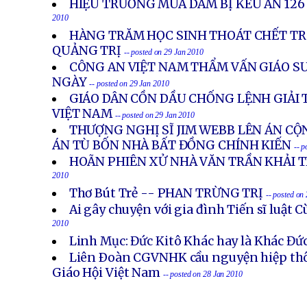
HIỆU TRƯỞNG MUA DÂM BỊ KÊU ÁN 12
2010
HÀNG TRĂM HỌC SINH THOÁT CHẾT TR
QUẢNG TRỊ
-- posted on 29 Jan 2010
CÔNG AN VIỆT NAM THẨM VẤN GIÁO S
NGÀY
-- posted on 29 Jan 2010
GIÁO DÂN CỒN DẦU CHỐNG LỆNH GIẢI 
VIỆT NAM
-- posted on 29 Jan 2010
THƯỢNG NGHỊ SĨ JIM WEBB LÊN ÁN CỘ
ÁN TÙ BỐN NHÀ BẤT ĐỒNG CHÍNH KIẾN
-- p
HOÃN PHIÊN XỬ NHÀ VĂN TRẦN KHẢI 
2010
Thơ Bút Trẻ -- PHAN TRỪNG TRỊ
-- posted on
Ai gây chuyện với gia đình Tiến sĩ luật 
2010
Linh Mục: Đức Kitô Khác hay là Khác Đức
Liên Ðoàn CGVNHK cầu nguyện hiệp thô
Giáo Hội Việt Nam
-- posted on 28 Jan 2010