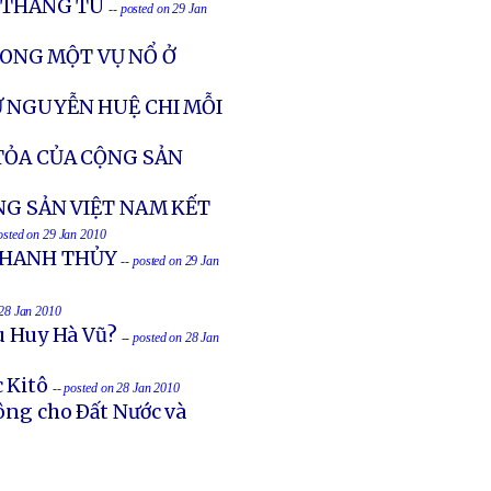
6 THÁNG TÙ
-- posted on 29 Jan
ONG MỘT VỤ NỔ Ở
Ư NGUYỄN HUỆ CHI MỖI
TỎA CỦA CỘNG SẢN
NG SẢN VIỆT NAM KẾT
osted on 29 Jan 2010
THANH THỦY
-- posted on 29 Jan
 28 Jan 2010
Cù Huy Hà Vũ?
-- posted on 28 Jan
 Kitô
-- posted on 28 Jan 2010
ng cho Ðất Nước và