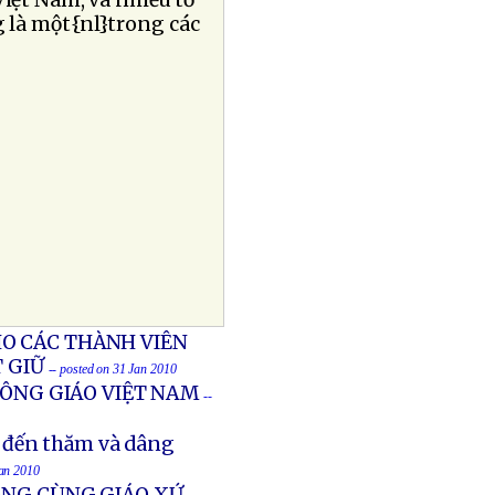
Việt Nam, và nhiều tổ
 là một{nl}trong các
O CÁC THÀNH VIÊN
 GIỮ
-- posted on 31 Jan 2010
CÔNG GIÁO VIỆT NAM
--
 đến thăm và dâng
Jan 2010