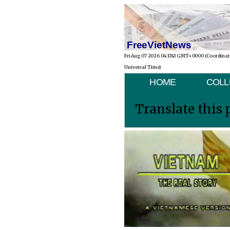
FreeVietNews
Fri Aug 07 2026 04:17:43 GMT+0000 (Coordina
Universal Time)
HOME
COLL
Translate this 