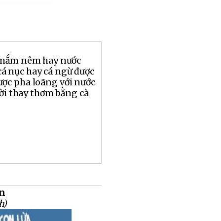
 mắm nêm hay nước
 nục hay cá ngừ được
ợc pha loãng với nước
ười thay thơm bằng cà
an
h)