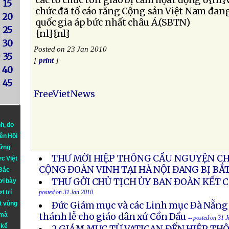
các tổ chức tôn giáo bị cấm họat động ở{nl}
15
chức đã tố cáo rằng Cộng sản Việt Nam đang
20
quốc gia áp bức nhất châu Á.(SBTN)
25
{nl}{nl}
30
Posted on 23 Jan 2010
35
[
print
]
40
45
FreeVietNews
nh
, do
iên Hồi
hững
THƯ MỜI HIỆP THÔNG CẦU NGUYỆN CH
ực Việt
CỘNG ĐOÀN VINH TẠI HÀ NỘI ĐANG BỊ BẮT
 Bắc
THƯ GỞI CHỦ TỊCH ỦY BAN ĐOÀN KẾT 
ơi bày
t trí
posted on 31 Jan 2010
t vùng
Ðức Giám mục và các Linh mục Ðà Nẵng
 mà
thánh lễ cho giáo dân xứ Cồn Dầu
-- posted on 31 
 kể