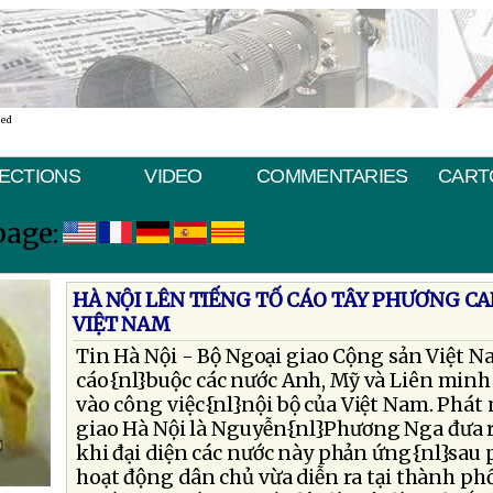
ted
ECTIONS
VIDEO
COMMENTARIES
CART
page:
HÀ NỘI LÊN TIẾNG TỐ CÁO TÂY PHƯƠNG CA
VIỆT NAM
Tin Hà Nội - Bộ Ngoại giao Cộng sản Việt 
cáo{nl}buộc các nước Anh, Mỹ và Liên minh 
vào công việc{nl}nội bộ của Việt Nam. Phát
giao Hà Nội là Nguyễn{nl}Phương Nga đưa 
khi đại diện các nước này phản ứng{nl}sau 
hoạt động dân chủ vừa diễn ra tại thành p