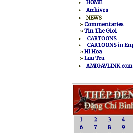
HOME
Archives
NEWS
»
Commentaries
»
Tin The Gioi
CARTOONS
CARTOONS in Eng
»
Hi Hoa
»
Luu Tru
AMIGAVLINK.com
1
2
3
4
6
7
8
9