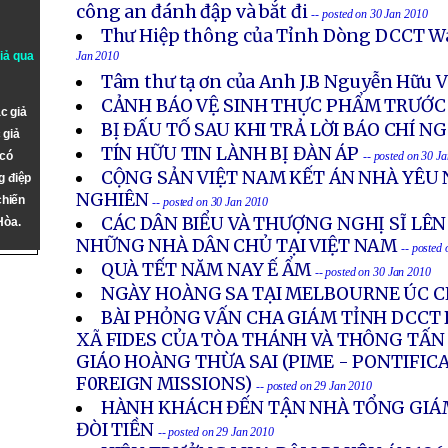
công an đánh đập và bắt đi
-- posted on 30 Jan 2010
Thư Hiệp thông của Tỉnh Dòng DCCT W
giả qua
Jan 2010
Tâm thư tạ ơn của Anh J.B Nguyễn Hữu 
CẢNH BÁO VỆ SINH THỰC PHẨM TRƯỚC
c giả
BỊ ĐẤU TỐ SAU KHI TRẢ LỜI BÁO CHÍ N
 giả
TÍN HỮU TIN LÀNH BỊ ĐÀN ÁP
 có
-- posted on 30 J
CỘNG SẢN VIỆT NAM KẾT ÁN NHÀ YÊU
g điệp
NGHIÊN
chiến
-- posted on 30 Jan 2010
CÁC DÂN BIỂU VÀ THƯỢNG NGHỊ SĨ LÊN
Hòa.
NHỮNG NHÀ DÂN CHỦ TẠI VIỆT NAM
-- posted
QUÀ TẾT NĂM NAY Ế ẨM
-- posted on 30 Jan 2010
NGÀY HOÀNG SA TẠI MELBOURNE ÚC 
BÀI PHỎNG VẤN CHA GIÁM TỈNH DCCT
XÃ FIDES CỦA TÒA THÁNH VÀ THÔNG TẤN
GIÁO HOÀNG THỪA SAI (PIME - PONTIFIC
F0REIGN MISSIONS)
-- posted on 29 Jan 2010
HÀNH KHÁCH ĐẾN TẬN NHÀ TỔNG GIÁ
ĐÒI TIỀN
-- posted on 29 Jan 2010