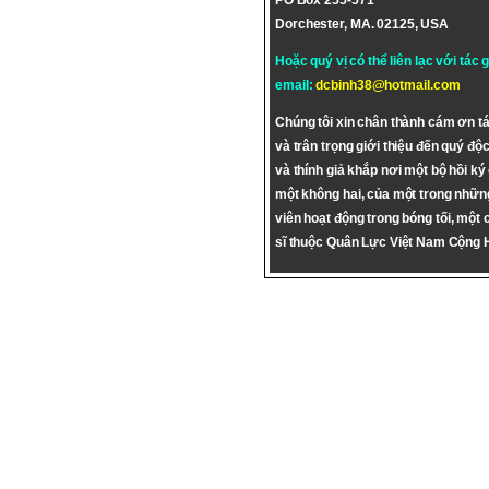
PO Box 255-571
Dorchester, MA. 02125, USA
Hoặc quý vị có thể liên lạc với tác 
email:
dcbinh38@hotmail.com
Chúng tôi xin chân thành cám ơn tá
và trân trọng giới thiệu đến quý độc
và thính giả khắp nơi một bộ hồi ký
một không hai, của một trong nhữn
viên hoạt động trong bóng tối, một 
sĩ thuộc Quân Lực Việt Nam Cộng 