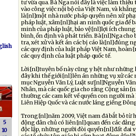
tư vừa qua. Bà Nga nói đây là việc làm thiếu
vào công việc nội bộ của Việt Nam, và khẳn
là{nl}một nhà nước pháp quyền nên xử phạt
pháp luật, xâm{nl}hại an ninh quốc gia để
minh của pháp luật, bảo vệ{nl}lợi ích chung 
bình, ổn định và phát triển. Bà{nl}Nga cho bi
tra, xét xử và kết án các bị cáo là{nl}đúng n
lish
các quy định của luật pháp Việt Nam, hoàn{
các quy định của luật pháp quốc tế.
Lời{nl}tuyên bố này cũng y hệt như những l
đây khi thế giới{nl}lên án những vụ xử các
mục Nguyễn Văn Lý, Luật sư{nl}Nguyễn Văn 
Nhân, mà các quốc gia cho rằng Cộng sản{n
thường các cam kết về quyền con người mà 
Liên Hiệp Quốc và các nước láng giềng Ðôn
Trong{nl}năm 2009, Việt nam đã bắt bỏ từ 
5
động dân chủ có liên{nl}quan đến các đảng đ
độc lập, những người đòi quyền{nl}đất đai v
10