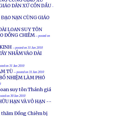
ÔNG CÙNG GIÁO XỨ
 GIÁO DÂN XỨ CỒN DẦU
-
Ẻ ĐẠO NẠN CÙNG GIÁO
ĐÀI LOAN SUY TÔN
HO ĐỒNG CHIÊM
-- posted on
 KINH
-- posted on 31 Jan 2010
TÂY NHẮM VÀO ĐÀI
osted on 31 Jan 2010
ĂM TÙ
-- posted on 31 Jan 2010
 BỔ NHIỆM LÀM PHÓ
0
Loan suy tôn Thánh giá
posted on 30 Jan 2010
 HỮU HẠN VÀ VÔ HẠN --
ến thăm Đồng Chiêm bị