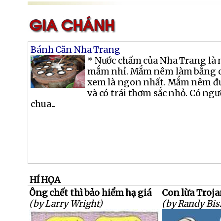
Bánh Căn Nha Trang
* Nước chấm của Nha Trang là
mắm nhỉ. Mắm nêm làm bằng cá
xem là ngon nhất. Mắm nêm đư
và có trái thơm sắc nhỏ. Có ng
chua...
HÍ HỌA
Ông chết thì bảo hiểm hạ giá
Con lừa Troj
(by Larry Wright)
(by Randy Bis