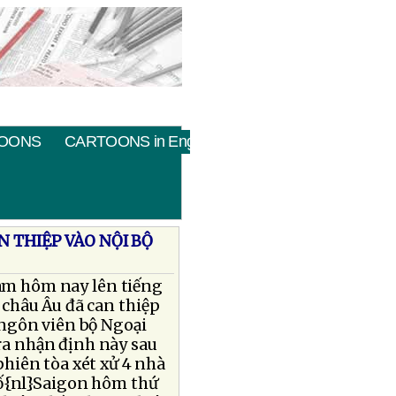
OONS
CARTOONS in English
N THIỆP VÀO NỘI BỘ
Nam hôm nay lên tiếng
châu Âu đã can thiệp
 ngôn viên bộ Ngoại
ra nhận định này sau
phiên tòa xét xử 4 nhà
hố{nl}Saigon hôm thứ