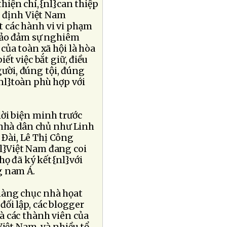
 thiện chí,{nl}can thiệp
g định Việt Nam
 các hành vi vi phạm
 bảo đảm sự nghiêm
của toàn xã hội là hòa
ết việc bắt giữ, điều
gười, đúng tội, đúng
nl}toàn phù hợp với
ời biện minh trước
 nhà dân chủ như Linh
Ðài, Lê Thị Công
l}Việt Nam đang coi
họ đã ký kết{nl}với
g nam Á.
hàng chục nhà họat
ối lập, các blogger
à các thành viên của