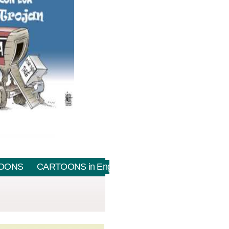
OONS
CARTOONS in English