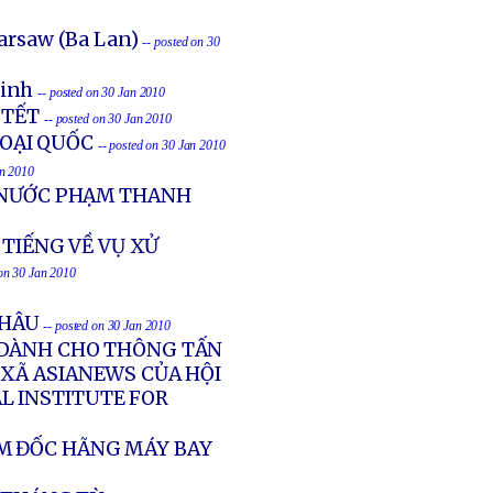
arsaw (Ba Lan)
-- posted on 30
Vinh
-- posted on 30 Jan 2010
 TẾT
-- posted on 30 Jan 2010
GOẠI QUỐC
-- posted on 30 Jan 2010
an 2010
 NƯỚC PHẠM THANH
 TIẾNG VỀ VỤ XỬ
 on 30 Jan 2010
CHÂU
-- posted on 30 Jan 2010
 DÀNH CHO THÔNG TẤN
 XÃ ASIANEWS CỦA HỘI
AL INSTITUTE FOR
M ĐỐC HÃNG MÁY BAY