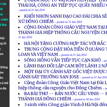
2 GIÁM MỤC TỪ VATICAN ĐẾN HIỆP TH
n của
THÁI HÀ, CÔNG AN TIẾP TỤC QUẤY NHIỄU
bi
- posted on 31 Jan 2010
ủa
KHỐI NHƠN SANH ĐẠO CAO ĐÀI CHIA S
 chiến
XỨ ĐỒNG CHIÊM
-- posted on 31 Jan 2010
à
Đại
CỘNG ĐOÀN CÔNG GIÁO VIỆT NAM TẠI 
THÁNH GIÁ HIỆP THÔNG CẦU NGUYỆN C
31 Jan 2010
phát
HÀ NỘI TĂNG CƯỜNG HỢP TÁC VỚI BẮC
ng từ
TRUNG CỘNG ĐẶT HỎA TIỄN Ở QUẢNG 
g
LOAN VÀ VIỆT NAM
Nam
-- posted on 31 Jan 2010
SÔNG HỒNG VẪN TIẾP TỤC CẠN KHÔ
-- p
LÃNH ĐẠO ĐỐI LẬP CAM BỐT LÃNH 2 N
n Đông
MỘT ĐẠI ÚY CẢNH SÁT GỐC VIỆT ĐƯỢC
năm
CẢNH SÁT TRƯỞNG SAN JOSE
-- posted on 31 Jan 201
đến
Cộng đoàn Công Giáo Việt Nam tại Ðài 
 có thể
hiệp thông cầu nguyện cho Ðồng Chiêm
a địa
-- 
BA BÀI THƠ -- BÁN NƯỚC CẦU VINH --
THÁNH GIÁ ĐỒNG CHIÊM
-- posted on 30 Jan 2010
3 sinh viên Công giáo Vinh ở Hà Nội đ