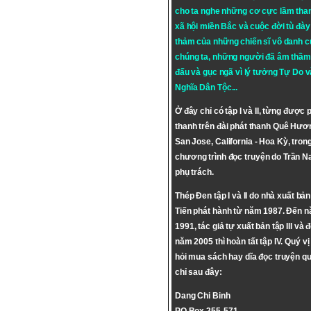
cho ta nghe những cơ cực lầm tha
xã hội miền Bắc và cuộc đời tù đày 
thảm của những chiến sĩ vô danh c
chúng ta, những người đã âm thầm
đấu và gục ngã vì lý tưởng
Tự Do
v
Nghĩa Dân Tộc
...
Ở đây chỉ có tập I và II, từng được 
thanh trên đài phát thanh Quê Hươ
San Jose, California - Hoa Kỳ, tron
chương trình đọc truyện do Trần 
phụ trách.
Thép Đen tập I và II do nhà xuất bả
Tiến phát hành từ năm 1987. Đến 
1991, tác giả tự xuất bản tập III và 
năm 2005 thì hoàn tất tập IV. Quý vị
hỏi mua sách hay dĩa đọc truyện qu
chỉ sau đây:
Dang Chi Binh