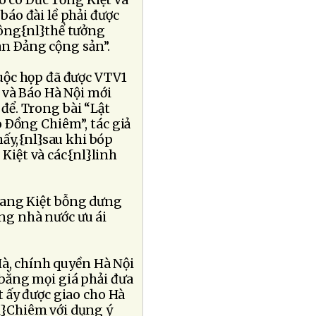
đó có Ðức Tổng Kiệt và
báo đài lề phải được
hông{nl}thể tưởng
an Ðảng cộng sản”.
uộc họp đã được VTV1
0 và Báo Hà Nội mới
 để. Trong bài “Lật
 Ðồng Chiêm”, tác giả
ấy,{nl}sau khi bóp
 Kiệt và các{nl}linh
uang Kiệt bỗng dưng
ng nhà nước ưu ái
Hà, chính quyền Hà Nội
bằng mọi giá phải đưa
t ấy được giao cho Hà
l}Chiêm với dụng ý