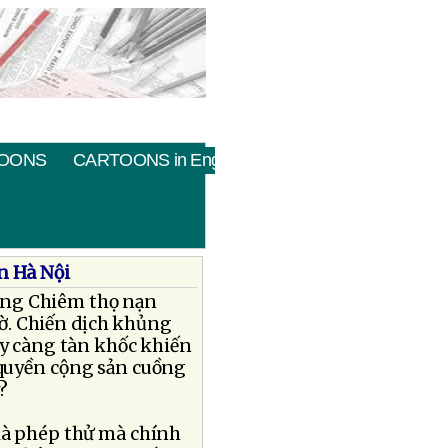
OONS
CARTOONS in English
n Hà Nội
Ðồng Chiêm thọ nạn
hờ. Chiến dịch khủng
ày càng tàn khốc khiến
h quyền cộng sản cuồng
?
 là phép thử mà chính