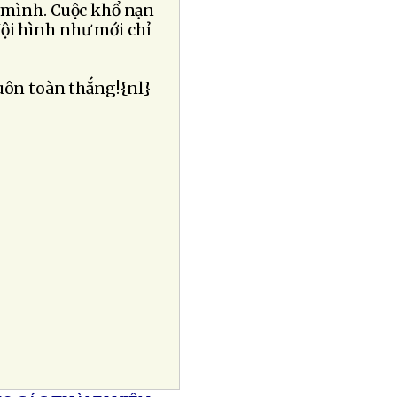
mình. Cuộc khổ nạn
ội hình như mới chỉ
luôn toàn thắng!{nl}