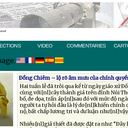
nated
ECTIONS
VIDEO
COMMENTARIES
CART
page:
Ðồng Chiêm – lộ rõ âm mưu của chính quyề
Hai tuần lễ đã trôi qua kể từ ngày giáo xứ 
cùng với{nl}cây thánh giá trên đỉnh Núi T
bố, đe dọa, trấn áp{nl}sau đó với mức độ ng
người ta tự hỏi đâu là lý do{nl}khiến chín
nộ, bất chấp lương tri và dư luận như{nl}vậy
Nhiều{nl}giả thiết đã được đặt ra như: “Ðây