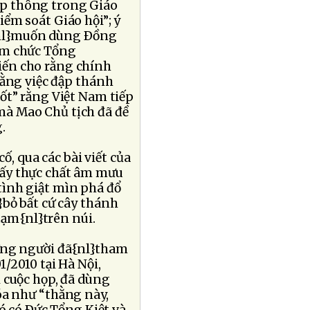
ệp thông trong Giáo
ểm soát Giáo hội”; ý
{nl}muốn dùng Ðồng
ếm chức Tổng
 kiến cho rằng chính
ng việc đập thánh
ốt” rằng Việt Nam tiếp
mà Mao Chủ tịch đã đề
.
, qua các bài viết của
hấy thực chất âm mưu
tình giật mìn phá đổ
}bỏ bất cứ cây thánh
tạm{nl}trên núi.
hững người đã{nl}tham
/2010 tại Hà Nội,
 cuộc họp, đã dùng
óa như “thằng này,