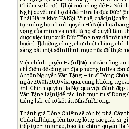
Chiêm sẽ là cơ{nl}hội cuối cùng để Hà Nội t
Nghị quyết mà họ đã đề{nl}ra là đưa Ðức Tổ
Thái Hà ra khỏi Hà Nội. Vì thế, chắc{nl}chắ
tục nóng bởi chính quyền Hà Nội chưa bao 
vọng của mình và nhất là họ sẽ quyết tâm t
được việc trục xuất Ðức Tổng nay đã trở th
bước{nl}đường cùng, chưa biết chừng chính
sàng bắt một số{nl}linh mục nữa để thực h
Việc chính quyền Hà{nl}Nội cử các công an 
chỉ điểm để công an địa phương{nl}và côn đ
Antôn Nguyễn Văn Tặng – tu sĩ Dòng Chúa
ngày 20/01/2010 vừa qua, cũng không ngoài
{nl}Chính quyền Hà Nội qua việc đánh đập 
Văn Tặng là{nl}để các linh mục, tu sĩ Dòng
tiếng hầu có cớ kết án Nhà{nl}Dòng.
Thánh giá Ðồng Chiêm sẽ còn bị phá. Cây t
Chúa{nl}dựng lên trong lòng các giáo sĩ, gi
tiếp tục rỉ{nl}máu, bao lâu chính quyền Hà 