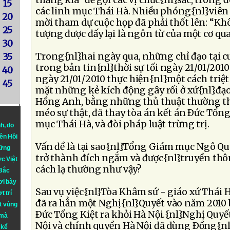
thằng kia” để gọi các vị chức{nl}sắc, trong 
15
các linh mục Thái Hà. Nhiều phóng{nl}viên 
20
mời tham dự cuộc họp đã phải thốt lên: “K
25
tượng được đấy lại là ngôn từ của một cơ qu
30
Trong{nl}hai ngày qua, những chỉ đạo tại c
35
trong bản tin{nl}thời sự tối ngày 21/01/201
40
ngày 21/01/2010 thực hiện{nl}một cách triệt
45
mặt những kẻ kích động gây rối ở xứ{nl}đạo
Hồng Anh, bằng những thủ thuật thường th
méo sự thật, đã thay tòa án kết án Ðức Tổng
mục Thái Hà, và đòi pháp luật trừng trị.
nh
, do
iên Hồi
Vấn đề là tại sao{nl}Tổng Giám mục Ngô Q
hững
trở thành đích ngắm và được{nl}truyền thô
ực Việt
cách lạ thường như vậy?
 Bắc
ơi bày
Sau vụ việc{nl}Tòa Khâm sứ - giáo xứ Thái 
t trí
đã ra hẳn một Nghị{nl}Quyết vào năm 2010 
t vùng
Ðức Tổng Kiệt ra khỏi Hà Nội.{nl}Nghị Quyế
 mà
Nội và chính quyền Hà Nội đã dùng Ðồng{n
 kể