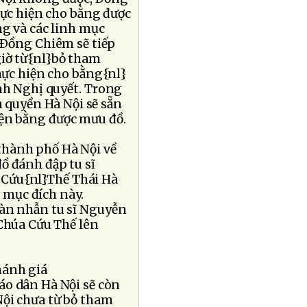
hực hiện cho bằng được
ng và các linh mục
n Ðồng Chiêm sẽ tiếp
giờ từ{nl}bỏ tham
hực hiện cho bằng{nl}
ành Nghị quyết. Trong
 quyền Hà Nội sẽ sẵn
iện bằng được mưu đồ.
thành phố Hà Nội về
ồ đánh đập tu sĩ
 Cứu{nl}Thế Thái Hà
 mục đích này.
tàn nhẫn tu sĩ Nguyễn
 Chúa Cứu Thế lên
hánh giá
áo dân Hà Nội sẽ còn
Nội chưa từ bỏ tham