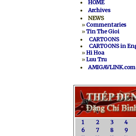
HOME
Archives
NEWS
»
Commentaries
»
Tin The Gioi
CARTOONS
CARTOONS in Eng
»
Hi Hoa
»
Luu Tru
AMIGAVLINK.com
1
2
3
4
6
7
8
9