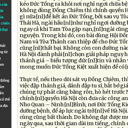
kéo Ðức Tổng ra khỏi nơi nghỉ ngơi chữa bệ
n của
không dùng Ðồng Chiêm thì chính quyền Hà
bi
gì nữa{nl}để kết án Ðức Tổng, bởi sau vụ Tò
ủa
Thái Hà, ngài hầu{nl}như nghỉ ngơi dưỡng b
 chiến
ngay cả khi Tam Tòa gặp nạn,{nl}ngài cũng
à
Đại
nguyện. Trong khi đó, con bài dùng Hội Ð
Nam và Tòa Thánh can thiệp để cho Ðức Tổ
phát
cũng{nl}thất bại. Không còn con đường nà
ng từ
Hà Nội đành phải{nl}chọn giải pháp nguy h
g
thánh giá – biểu tượng đức{nl}tin và nhân 
Nam
mong muốn Ðức Tổng Kiệt xuất hiện để có{n
Thực tế, nếu theo dõi sát vụ Ðồng Chiêm, th
n Đông
việc đập thánh giá, dánh đập tu sĩ, bắt bớ g
năm
chúng tự phát căng băng rôn, hò hét trước 
đến
chính{nl}quyền Hà Nội còn đưa các công a
 có thể
Nho Quan – Ninh{nl}Bình, nơi Ðức Tổng Ki
a địa
dưỡng bệnh, để áp lực ngài trở{nl}về Hà Nội
cùng cũng bất thành. Do không đạt được m
ngày qua, sau thời gian dài im tiếng, chính