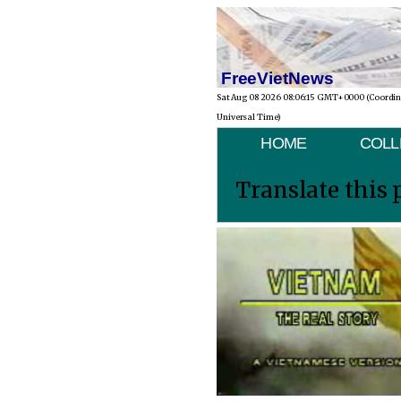
FreeVietNews
Sat Aug 08 2026 08:06:15 GMT+0000 (Coordi
Universal Time)
HOME
COLL
Translate this 