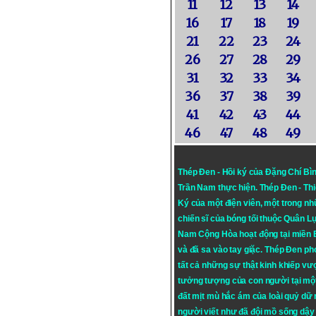
11
12
13
14
16
17
18
19
21
22
23
24
26
27
28
29
31
32
33
34
36
37
38
39
41
42
43
44
46
47
48
49
Thép Đen - Hồi ký của Đặng Chí Bì
Trần Nam thực hiện.
Thép Đen
- Th
Ký của một điện viên, một trong n
chiến sĩ của bóng tối thuộc Quân L
Nam Cộng Hòa hoạt động tại miền
và đã sa vào tay giặc. Thép Đen ph
tất cả những sự thật kinh khiếp vượ
tưởng tượng của con người tại mộ
đất mịt mù hắc ám của loài quỷ dữ
người viết như đã đội mồ sống dậy