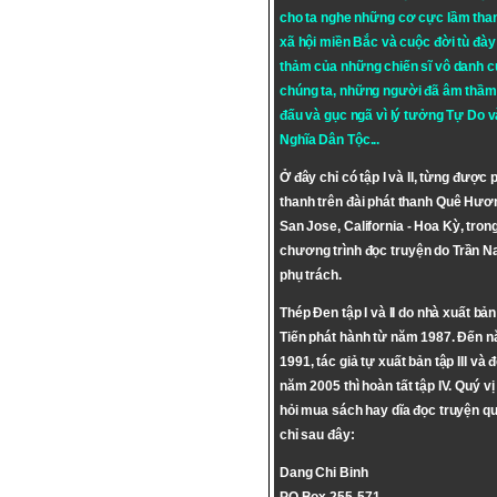
cho ta nghe những cơ cực lầm tha
xã hội miền Bắc và cuộc đời tù đày 
thảm của những chiến sĩ vô danh c
chúng ta, những người đã âm thầm
đấu và gục ngã vì lý tưởng
Tự Do
v
Nghĩa Dân Tộc
...
Ở đây chỉ có tập I và II, từng được 
thanh trên đài phát thanh Quê Hươ
San Jose, California - Hoa Kỳ, tron
chương trình đọc truyện do Trần 
phụ trách.
Thép Đen tập I và II do nhà xuất bả
Tiến phát hành từ năm 1987. Đến 
1991, tác giả tự xuất bản tập III và 
năm 2005 thì hoàn tất tập IV. Quý vị
hỏi mua sách hay dĩa đọc truyện qu
chỉ sau đây:
Dang Chi Binh