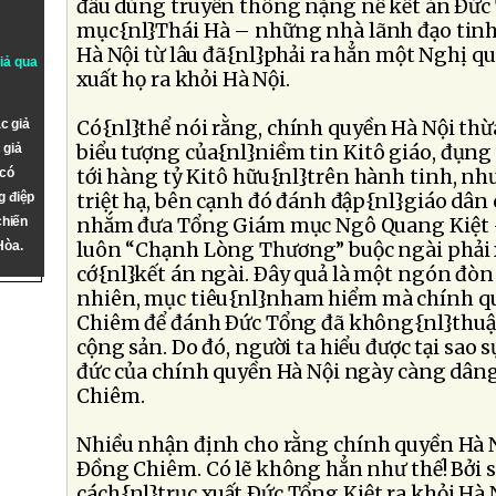
đầu dùng truyền thông nặng nề kết án Ðức T
mục{nl}Thái Hà – những nhà lãnh đạo tin
Hà Nội từ lâu đã{nl}phải ra hẳn một Nghị qu
giả qua
xuất họ ra khỏi Hà Nội.
c giả
Có{nl}thể nói rằng, chính quyền Hà Nội thừa
 giả
biểu tượng của{nl}niềm tin Kitô giáo, đụng 
 có
tới hàng tỷ Kitô hữu{nl}trên hành tinh, nh
g điệp
triệt hạ, bên cạnh đó đánh đập{nl}giáo dân 
chiến
nhắm đưa Tổng Giám mục Ngô Quang Kiệt 
Hòa.
luôn “Chạnh Lòng Thương” buộc ngài phải x
cớ{nl}kết án ngài. Ðây quả là một ngón đò
nhiên, mục tiêu{nl}nham hiểm mà chính 
Chiêm để đánh Ðức Tổng đã không{nl}thuậ
cộng sản. Do đó, người ta hiểu được tại sao 
đức của chính quyền Hà Nội ngày càng dâng
Chiêm.
Nhiều nhận định cho rằng chính quyền Hà Nộ
Ðồng Chiêm. Có lẽ không hẳn như thế! Bởi 
cách{nl}trục xuất Ðức Tổng Kiệt ra khỏi Hà