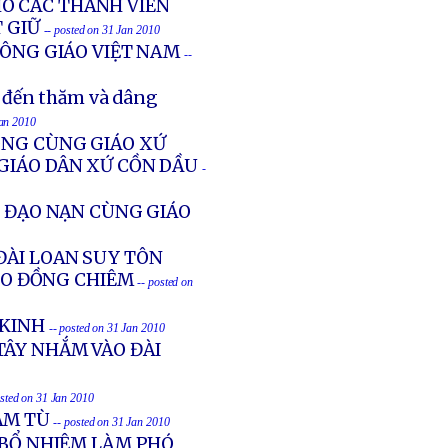
O CÁC THÀNH VIÊN
 GIỮ
-- posted on 31 Jan 2010
CÔNG GIÁO VIỆT NAM
--
 đến thăm và dâng
Jan 2010
ÔNG CÙNG GIÁO XỨ
 GIÁO DÂN XỨ CỒN DẦU
-
Ẻ ĐẠO NẠN CÙNG GIÁO
ĐÀI LOAN SUY TÔN
HO ĐỒNG CHIÊM
-- posted on
 KINH
-- posted on 31 Jan 2010
TÂY NHẮM VÀO ĐÀI
osted on 31 Jan 2010
ĂM TÙ
-- posted on 31 Jan 2010
 BỔ NHIỆM LÀM PHÓ