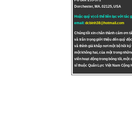
PO Box 255-571
Dorchester, MA. 02125, USA
Hoặc quý vị có thể liên lạc với tác 
email:
dcbinh38@hotmail.com
Chúng tôi xin chân thành cám ơn tá
và trân trọng giới thiệu đến quý độc
và thính giả khắp nơi một bộ hồi ký
một không hai, của một trong nhữn
viên hoạt động trong bóng tối, một 
sĩ thuộc Quân Lực Việt Nam Cộng 