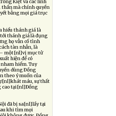
ổng Kiệt và các linh
h thần mà chính quyền
yết bằng mọi giá trục
 hiểu thánh giá là
tới thánh giá là đụng
ưng họ vẫn cố tình
cách tàn nhẫn, là
– một{nl}vị mục tử
uất hiện để có
n nham hiểm. Tuy
quyền dùng Ðồng
n theo ý muốn của
sự{nl}khát máu, sự thất
 cao tại{nl}Ðồng
i đã bị sa{nl}lầy tại
sau khi tìm mọi
 Nội không được, Ðồng