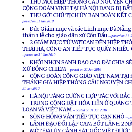
THƯ MỜI HIỆP THÔNG CẦU NGUYỆN CH
CỘNG ĐOÀN VINH TẠI HÀ NỘI ĐANG BỊ BẮT
THƯ GỞI CHỦ TỊCH ỦY BAN ĐOÀN KẾT 
posted on 31 Jan 2010
Ðức Giám mục và các Linh mục Ðà Nẵng
thánh lễ cho giáo dân xứ Cồn Dầu
-- posted on 31 
2 GIÁM MỤC TỪ VATICAN ĐẾN HIỆP TH
THÁI HÀ, CÔNG AN TIẾP TỤC QUẤY NHIỄU
- posted on 31 Jan 2010
KHỐI NHƠN SANH ĐẠO CAO ĐÀI CHIA S
XỨ ĐỒNG CHIÊM
-- posted on 31 Jan 2010
CỘNG ĐOÀN CÔNG GIÁO VIỆT NAM TẠI 
THÁNH GIÁ HIỆP THÔNG CẦU NGUYỆN C
31 Jan 2010
HÀ NỘI TĂNG CƯỜNG HỢP TÁC VỚI BẮC
TRUNG CỘNG ĐẶT HỎA TIỄN Ở QUẢNG 
LOAN VÀ VIỆT NAM
-- posted on 31 Jan 2010
SÔNG HỒNG VẪN TIẾP TỤC CẠN KHÔ
-- p
LÃNH ĐẠO ĐỐI LẬP CAM BỐT LÃNH 2 N
MỘT ĐẠI ÚY CẢNH SÁT GỐC VIỆT ĐƯỢC