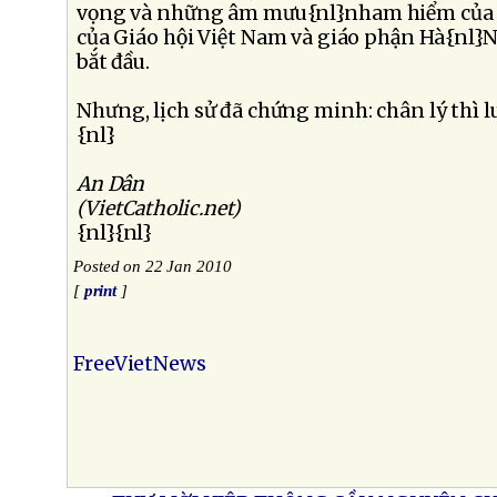
vọng và những âm mưu{nl}nham hiểm của 
của Giáo hội Việt Nam và giáo phận Hà{nl}N
bắt đầu.
Nhưng, lịch sử đã chứng minh: chân lý thì 
{nl}
An Dân
(VietCatholic.net)
{nl}{nl}
Posted on 22 Jan 2010
[
print
]
FreeVietNews