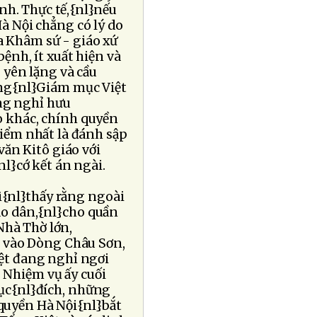
nh. Thực tế,{nl}nếu
 Nội chẳng có lý do
a Khâm sứ - giáo xứ
ệnh, ít xuất hiện và
 yên lặng và cầu
ồng{nl}Giám mục Việt
ng nghỉ hưu
o khác, chính quyền
iểm nhất là đánh sập
văn Kitô giáo với
l}cớ kết án ngài.
ì{nl}thấy rằng ngoài
iáo dân,{nl}cho quần
Nhà Thờ lớn,
n vào Dòng Châu Sơn,
ệt đang nghỉ ngơi
. Nhiệm vụ ấy cuối
ục{nl}đích, những
 quyền Hà Nội{nl}bắt