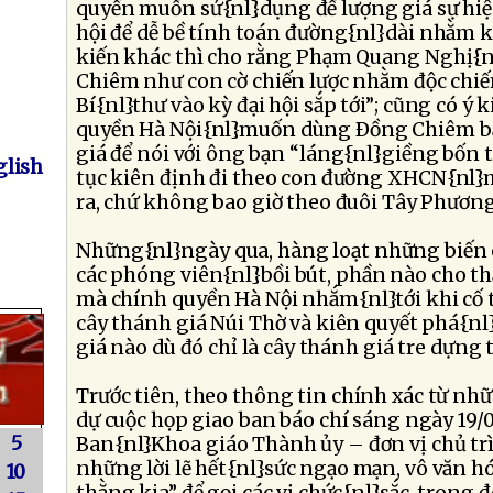
quyền muốn sử{nl}dụng để lượng giá sự hi
hội để dễ bề tính toán đường{nl}dài nhằm ki
kiến khác thì cho rằng Phạm Quang Nghị
Chiêm như con cờ chiến lược nhằm độc chi
Bí{nl}thư vào kỳ đại hội sắp tới”; cũng có ý
quyền Hà Nội{nl}muốn dùng Ðồng Chiêm bằ
giá để nói với ông bạn “láng{nl}giềng bốn t
lish
tục kiên định đi theo con đường XHCN{nl}
ra, chứ không bao giờ theo đuôi Tây Phương
Những{nl}ngày qua, hàng loạt những biến cố
các phóng viên{nl}bồi bút, phần nào cho t
mà chính quyền Hà Nội nhắm{nl}tới khi cố 
cây thánh giá Núi Thờ và kiên quyết phá{nl
giá nào dù đó chỉ là cây thánh giá tre dựng 
Trước tiên, theo thông tin chính xác từ n
dự cuộc họp giao ban báo chí sáng ngày 19/01
5
Ban{nl}Khoa giáo Thành ủy – đơn vị chủ trì
những lời lẽ hết{nl}sức ngạo mạn, vô văn h
10