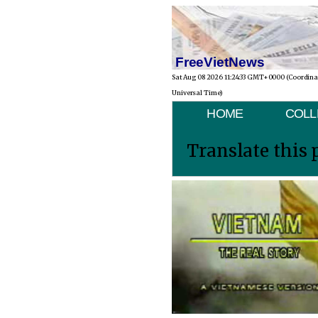
FreeVietNews
Sat Aug 08 2026 11:24:33 GMT+0000 (Coordin
Universal Time)
HOME
COLL
Translate this 