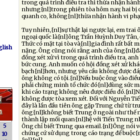
trong quá trình điều tra thì thừa nhận hành
nhưng{nl}trong phiên tòa hôm nay, hai bị c
quanh co, không{nl}thừa nhận hành vi phạ
Tuy nhiên,{nl}sự thật lại ngược lại, em trai 
ngoại quốc là{nl}ông Trần Huỳnh Duy Tân, c
Thức có mặt tại tòa và{nl}gia đình rất bất 
lish
nặng. Ông cũng nói rằng anh của ông{nl}đã 
đồng xét xử vì trong quá trình điều tra, an
bức cung. Anh muốn có hội đồng xét xử khá
bạch{nl}hơn, nhưng yêu cầu không được đá
ông không có tội.{nl}Nếu buộc ông vào điều 
phải chứng minh tổ chức đó{nl}dùng sức mạn
khi cáo trạng không nêu được điều đó.{nl}
không được tòa xem xét. Ðối với Nguyễn Ti
đây là lần đầu tiên ông gặp Trung chứ từ trư
ông{nl}không biết Trung ở ngoài như thế n
thành lập mối quan{nl}hệ với Tiến Trung n
5
Ông chỉ biết Trung qua email.{nl}Ông nói v
chứng cứ sử dụng trong cáo trạng để buộc{
10