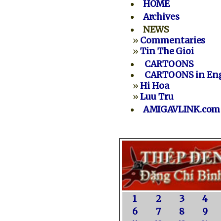
HOME
Archives
NEWS
»
Commentaries
»
Tin The Gioi
CARTOONS
CARTOONS in Eng
»
Hi Hoa
»
Luu Tru
AMIGAVLINK.com
1
2
3
4
6
7
8
9