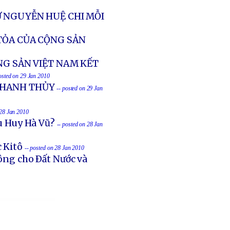
Ư NGUYỄN HUỆ CHI MỖI
TỎA CỦA CỘNG SẢN
NG SẢN VIỆT NAM KẾT
osted on 29 Jan 2010
THANH THỦY
-- posted on 29 Jan
 28 Jan 2010
Cù Huy Hà Vũ?
-- posted on 28 Jan
 Kitô
-- posted on 28 Jan 2010
ng cho Ðất Nước và