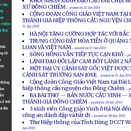
KHỐI NHƠN SANH ĐẠO CAO ĐÀI CHIA S
n của
XỨ ĐỒNG CHIÊM
-- posted on 31 Jan 2010
bi
CỘNG ĐOÀN CÔNG GIÁO VIỆT NAM TẠI 
ủa
THÁNH GIÁ HIỆP THÔNG CẦU NGUYỆN C
 chiến
31 Jan 2010
à
Đại
HÀ NỘI TĂNG CƯỜNG HỢP TÁC VỚI BẮC
TRUNG CỘNG ĐẶT HỎA TIỄN Ở QUẢNG 
LOAN VÀ VIỆT NAM
phát
-- posted on 31 Jan 2010
ng từ
SÔNG HỒNG VẪN TIẾP TỤC CẠN KHÔ
-- p
g
LÃNH ĐẠO ĐỐI LẬP CAM BỐT LÃNH 2 N
Nam
MỘT ĐẠI ÚY CẢNH SÁT GỐC VIỆT ĐƯỢC
CẢNH SÁT TRƯỞNG SAN JOSE
-- posted on 31 Jan 201
Cộng đoàn Công Giáo Việt Nam tại Ðài 
n Đông
hiệp thông cầu nguyện cho Ðồng Chiêm
năm
-- 
BA BÀI THƠ -- BÁN NƯỚC CẦU VINH --
đến
THÁNH GIÁ ĐỒNG CHIÊM
 có thể
-- posted on 30 Jan 2010
3 sinh viên Công giáo Vinh ở Hà Nội đ
a địa
công an đánh đập và bắt đi
-- posted on 30 Jan 2010
Thư Hiệp thông của Tỉnh Dòng DCCT W
Jan 2010