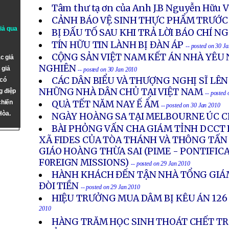
Tâm thư tạ ơn của Anh J.B Nguyễn Hữu 
CẢNH BÁO VỆ SINH THỰC PHẨM TRƯỚC
giả qua
BỊ ĐẤU TỐ SAU KHI TRẢ LỜI BÁO CHÍ N
TÍN HỮU TIN LÀNH BỊ ĐÀN ÁP
-- posted on 30 J
CỘNG SẢN VIỆT NAM KẾT ÁN NHÀ YÊU
c giả
NGHIÊN
 giả
-- posted on 30 Jan 2010
CÁC DÂN BIỂU VÀ THƯỢNG NGHỊ SĨ LÊN
 có
NHỮNG NHÀ DÂN CHỦ TẠI VIỆT NAM
g điệp
-- posted
chiến
QUÀ TẾT NĂM NAY Ế ẨM
-- posted on 30 Jan 2010
Hòa.
NGÀY HOÀNG SA TẠI MELBOURNE ÚC 
BÀI PHỎNG VẤN CHA GIÁM TỈNH DCCT
XÃ FIDES CỦA TÒA THÁNH VÀ THÔNG TẤN
GIÁO HOÀNG THỪA SAI (PIME - PONTIFIC
F0REIGN MISSIONS)
-- posted on 29 Jan 2010
HÀNH KHÁCH ĐẾN TẬN NHÀ TỔNG GIÁ
ĐÒI TIỀN
-- posted on 29 Jan 2010
HIỆU TRƯỞNG MUA DÂM BỊ KÊU ÁN 12
2010
HÀNG TRĂM HỌC SINH THOÁT CHẾT TR