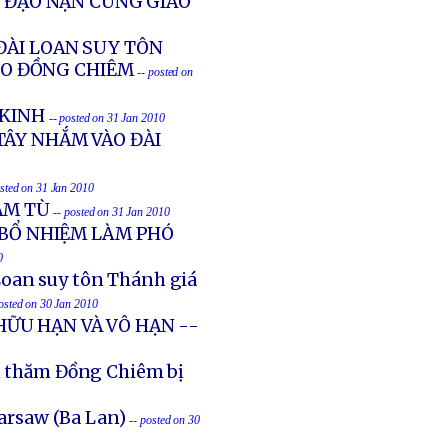
Ẻ ĐẠO NẠN CÙNG GIÁO
ĐÀI LOAN SUY TÔN
HO ĐỒNG CHIÊM
-- posted on
 KINH
-- posted on 31 Jan 2010
TÂY NHẮM VÀO ĐÀI
osted on 31 Jan 2010
ĂM TÙ
-- posted on 31 Jan 2010
 BỔ NHIỆM LÀM PHÓ
0
Loan suy tôn Thánh giá
posted on 30 Jan 2010
 HỮU HẠN VÀ VÔ HẠN --
ến thăm Đồng Chiêm bị
arsaw (Ba Lan)
-- posted on 30