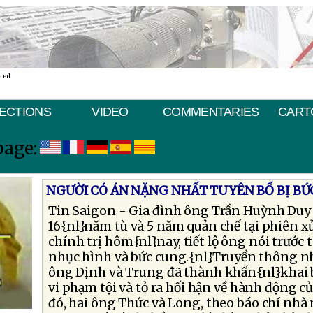
ated
ECTIONS
VIDEO
COMMENTARIES
CART
page:
NGƯỜI CÓ ÁN NẶNG NHẤT TUYÊN BỐ BỊ B
Tin Saigon - Gia đình ông Trần Huỳnh Duy 
16{nl}năm tù và 5 năm quản chế tại phiên 
chính trị hôm{nl}nay, tiết lộ ông nói trước 
nhục hình và bức cung.{nl}Truyền thông nhà
ông Ðịnh và Trung đã thành khẩn{nl}khai 
vi phạm tội và tỏ ra hối hận về hành động 
đó, hai ông Thức và Long, theo báo chí nhà