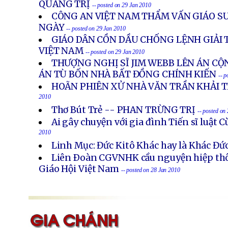
QUẢNG TRỊ
-- posted on 29 Jan 2010
CÔNG AN VIỆT NAM THẨM VẤN GIÁO S
NGÀY
-- posted on 29 Jan 2010
GIÁO DÂN CỒN DẦU CHỐNG LỆNH GIẢI 
VIỆT NAM
-- posted on 29 Jan 2010
THƯỢNG NGHỊ SĨ JIM WEBB LÊN ÁN CỘ
ÁN TÙ BỐN NHÀ BẤT ĐỒNG CHÍNH KIẾN
-- p
HOÃN PHIÊN XỬ NHÀ VĂN TRẦN KHẢI 
2010
Thơ Bút Trẻ -- PHAN TRỪNG TRỊ
-- posted on
Ai gây chuyện với gia đình Tiến sĩ luật 
2010
Linh Mục: Đức Kitô Khác hay là Khác Đức
Liên Ðoàn CGVNHK cầu nguyện hiệp thô
Giáo Hội Việt Nam
-- posted on 28 Jan 2010