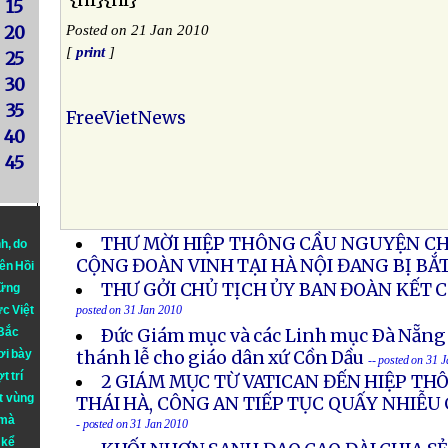
{nl}{nl}
15
20
Posted on 21 Jan 2010
[
print
]
25
30
35
FreeVietNews
40
45
THƯ MỜI HIỆP THÔNG CẦU NGUYỆN CH
nh
, do
CỘNG ĐOÀN VINH TẠI HÀ NỘI ĐANG BỊ BẮT
iên Hồi
THƯ GỞI CHỦ TỊCH ỦY BAN ĐOÀN KẾT 
hững
ực Việt
posted on 31 Jan 2010
 Bắc
Ðức Giám mục và các Linh mục Ðà Nẵng
ơi bày
thánh lễ cho giáo dân xứ Cồn Dầu
-- posted on 31 
t trí
2 GIÁM MỤC TỪ VATICAN ĐẾN HIỆP TH
t vùng
THÁI HÀ, CÔNG AN TIẾP TỤC QUẤY NHIỄU
 mà
- posted on 31 Jan 2010
 kể