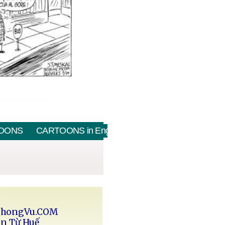
OONS
CARTOONS in English
PhongVu.COM
in Từ Huế