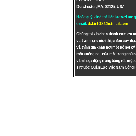
PO Box 255-571
Dorchester, MA. 02125, USA
Hoặc quý vị có thể liên lạc với tác 
email:
dcbinh38@hotmail.com
Chúng tôi xin chân thành cám ơn tá
và trân trọng giới thiệu đến quý độc
và thính giả khắp nơi một bộ hồi ký
một không hai, của một trong nhữn
viên hoạt động trong bóng tối, một 
sĩ thuộc Quân Lực Việt Nam Cộng 