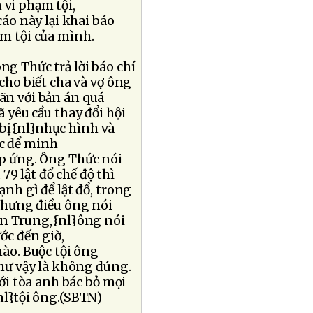
 vi phạm tội,
áo này lại khai báo
m tội của mình.
ông Thức trả lời báo chí
ho biết cha và vợ ông
mãn với bản án quá
yêu cầu thay đổi hội
h bị{nl}nhục hình và
c để minh
p ứng. Ông Thức nói
79 lật đổ chế độ thì
h gì để lật đổ, trong
Nhưng điều ông nói
ến Trung,{nl}ông nói
ớc đến giờ,
ào. Buộc tội ông
hư vậy là không đúng.
ới tòa anh bác bỏ mọi
nl}tội ông.(SBTN)