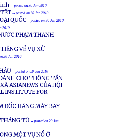
Vinh
-- posted on 30 Jan 2010
 TẾT
-- posted on 30 Jan 2010
GOẠI QUỐC
-- posted on 30 Jan 2010
an 2010
 NƯỚC PHẠM THANH
 TIẾNG VỀ VỤ XỬ
 on 30 Jan 2010
CHÂU
-- posted on 30 Jan 2010
 DÀNH CHO THÔNG TẤN
 XÃ ASIANEWS CỦA HỘI
AL INSTITUTE FOR
M ĐỐC HÃNG MÁY BAY
6 THÁNG TÙ
-- posted on 29 Jan
ONG MỘT VỤ NỔ Ở