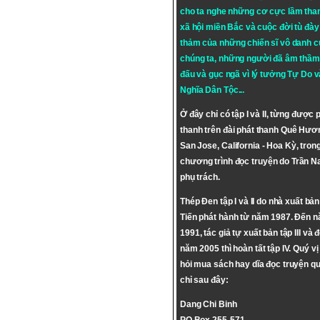
cho ta nghe những cơ cực lầm tha
xã hội miền Bắc và cuộc đời tù đày 
thảm của những chiến sĩ vô danh c
chúng ta, những người đã âm thầm
đấu và gục ngã vì lý tưởng
Tự Do
v
Nghĩa Dân Tộc
...
Ở đây chỉ có tập I và II, từng được 
thanh trên đài phát thanh Quê Hươ
San Jose, California - Hoa Kỳ, tron
chương trình đọc truyện do Trần 
phụ trách.
Thép Đen tập I và II do nhà xuất bả
Tiến phát hành từ năm 1987. Đến 
1991, tác giả tự xuất bản tập III và 
năm 2005 thì hoàn tất tập IV. Quý vị
hỏi mua sách hay dĩa đọc truyện qu
chỉ sau đây:
Dang Chi Binh