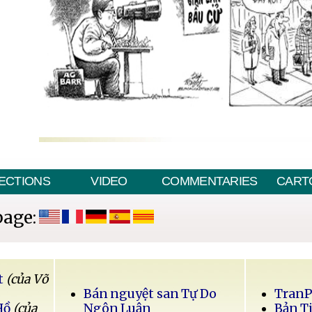
ECTIONS
VIDEO
COMMENTARIES
CART
page:
t
(của Võ
Bán nguyệt san Tự Do
Tran
Hồ
(của
Ngôn Luận
Bản T