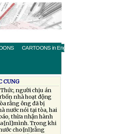
OONS
CARTOONS in English
ỨC CUNG
Thức, người chịu án
xử bốn nhà hoạt động
tòa rằng ông đã bị
 nước nói tại tòa, hai
báo, thừa nhận hành
của{nl}mình. Trong khi
 nước cho{nl}rằng