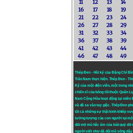
11
12
13
14
16
17
18
19
21
22
23
24
26
27
28
29
31
32
33
34
36
37
38
39
41
42
43
44
46
47
48
49
Thép Đen - Hồi ký của Đặng Chí Bì
Trần Nam thực hiện.
Thép Đen
- Th
Ký của một điện viên, một trong n
chiến sĩ của bóng tối thuộc Quân L
Nam Cộng Hòa hoạt động tại miền
và đã sa vào tay giặc. Thép Đen ph
tất cả những sự thật kinh khiếp vượ
tưởng tượng của con người tại mộ
đất mịt mù hắc ám của loài quỷ dữ
người viết như đã đội mồ sống dậy