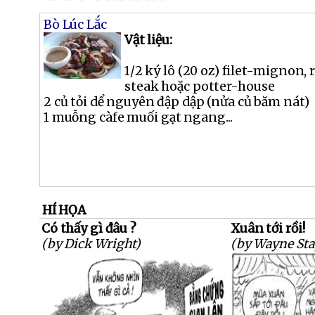
Bò Lúc Lắc
Vật liệu:
1/2 ký lô (20 oz) filet-mignon, 
steak hoặc potter-house
2 củ tỏi dể nguyên đập dập (nửa củ băm nát)
1 muỗng càfe muối gạt ngang...
HÍ HỌA
Có thấy gì đâu ?
Xuân tới rồi!
(by Dick Wright)
(by Wayne Sta