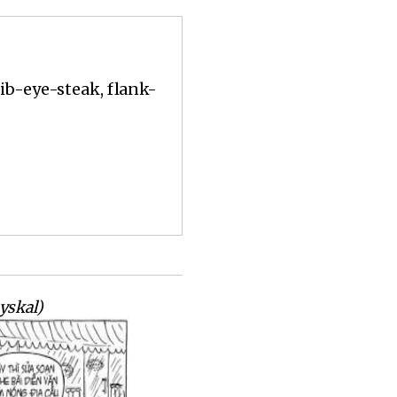
rib-eye-steak, flank-
yskal)