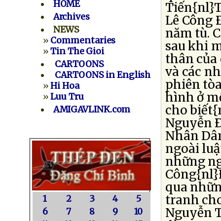
HOME
Tiến{nl}T
Archives
Lê Công 
NEWS
năm tù. C
»
Commentaries
sau khi m
»
Tin The Gioi
thân của 
CARTOONS
và các n
CARTOONS in English
phiên tòa
»
Hi Hoa
hình ở mộ
»
Luu Tru
cho biết{
AMIGAVLINK.com
Nguyễn Ð
Nhân Dân 
ngoài luậ
những ngư
Công{nl}Ð
qua nhữn
tranh ch
1
2
3
4
5
Nguyễn Ti
6
7
8
9
10