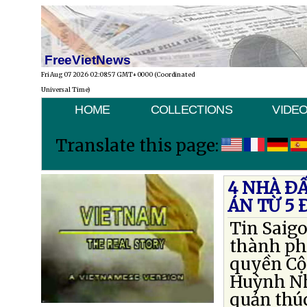
FreeVietNews
Fri Aug 07 2026 02:08:57 GMT+0000 (Coordinated
Universal Time)
HOME
COLLECTIONS
VIDE
Translate this page:
4 NHÀ Ð
ÁN TỪ 5 
Tin Saigo
thành ph
quyền Cộ
Huỳnh Nh
quản thú