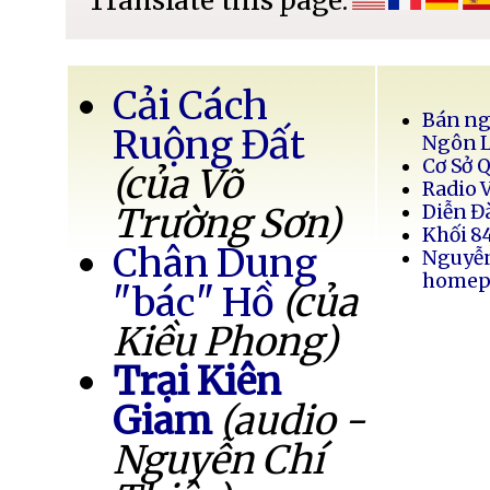
Translate this page:
Cải Cách
Bán ng
Ruộng Đất
Ngôn 
Cơ Sở 
(của Võ
Radio 
Trường Sơn)
Diễn Đ
Khối 8
Chân Dung
Nguyễ
homep
"bác" Hồ
(của
Kiều Phong)
Trại Kiên
Giam
(audio -
Nguyễn Chí