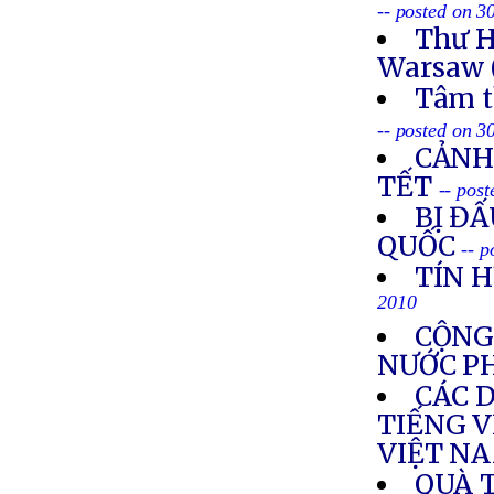
-- posted on 3
Thư H
Warsaw 
Tâm t
-- posted on 3
CẢNH
TẾT
-- pos
BỊ ĐẤ
QUỐC
-- 
TÍN H
2010
CỘNG
NƯỚC P
CÁC 
TIẾNG V
VIỆT N
QUÀ 