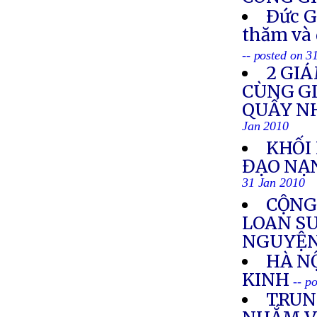
Ðức G
thăm và 
-- posted on 3
2 GI
CÙNG GI
QUẤY NH
Jan 2010
KHỐI
ĐẠO NẠ
31 Jan 2010
CỘNG
LOAN S
NGUYỆN
HÀ N
KINH
-- p
TRUN