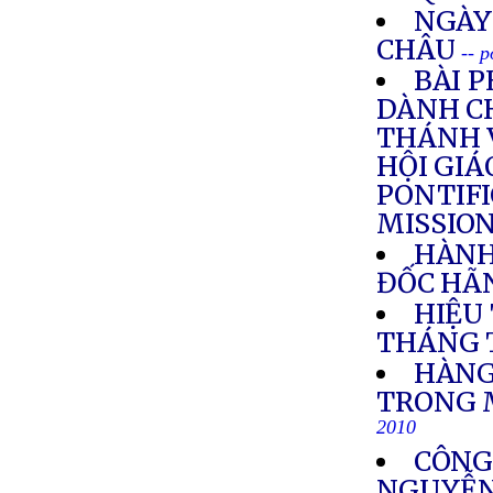
NGÀY
CHÂU
-- 
BÀI 
DÀNH C
THÁNH 
HỘI GIÁ
PONTIFI
MISSIO
HÀNH
ĐỐC HÃN
HIỆU
THÁNG 
HÀNG
TRONG 
2010
CÔNG
NGUYỄN