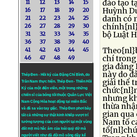
đào tạo t
11
12
13
14
15
Huỳnh Duy
16
17
18
19
20
danh có 
21
22
23
24
25
chính{nl
26
27
28
29
30
bộ Luật H
31
32
33
34
35
36
37
38
39
40
Theo{nl}b
41
42
43
44
45
chí trong
46
47
48
49
gia đảng
này do đả
Thép Đen - Hồi ký của Đặng Chí Bình
, do
giải thể 
Trần Nam thực hiện.
Thép Đen
- Thiên Hồi
chức{nl}n
Ký của một điện viên, một trong những
chiến sĩ của bóng tối thuộc Quân Lực Việt
nhưng kh
Nam Cộng Hòa hoạt động tại miền Bắc
thừa nhận
và đã sa vào tay giặc. Thép Đen phơi bày
gian qua 
tất cả những sự thật kinh khiếp vượt trí
Nam tố c
tưởng tượng của con người tại một vùng
tổ{nl}chứ
đất mịt mù hắc ám của loài quỷ dữ mà
người viết như đã đội mồ sống dậy kể