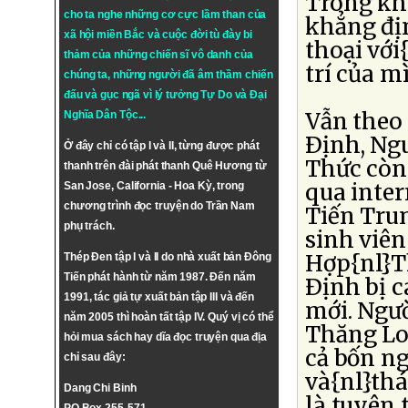
Trong kh
cho ta nghe những cơ cực lầm than của
khẳng địn
xã hội miền Bắc và cuộc đời tù đày bi
thoại với
thảm của những chiến sĩ vô danh của
trí của m
chúng ta, những người đã âm thầm chiến
đấu và gục ngã vì lý tưởng
Tự Do
và
Đại
Vẫn theo 
Nghĩa Dân Tộc
...
Ðịnh, Ng
Ở đây chỉ có tập I và II, từng được phát
Thức còn
thanh trên đài phát thanh Quê Hương từ
qua inte
San Jose, California - Hoa Kỳ, trong
chương trình đọc truyện do Trần Nam
Tiến Trun
phụ trách.
sinh viên
Hợp{nl}T
Thép Đen tập I và II do nhà xuất bản Đông
Tiến phát hành từ năm 1987. Đến năm
Ðịnh bị c
1991, tác giả tự xuất bản tập III và đến
mới. Ngườ
năm 2005 thì hoàn tất tập IV. Quý vị có thể
Thăng Lon
hỏi mua sách hay dĩa đọc truyện qua địa
cả bốn ng
chỉ sau đây:
và{nl}thá
Dang Chi Binh
là tuyên 