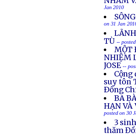
NHẮM V
Jan 2010
SÔNG
on 31 Jan 201
LÃNH
TÙ
-- poste
MỘT 
NHIỆM 
JOSE
-- po
Cộng 
suy tôn 
Ðồng Ch
BA BÀ
HẠN VÀ
posted on 30 
3 sin
thăm Đồn