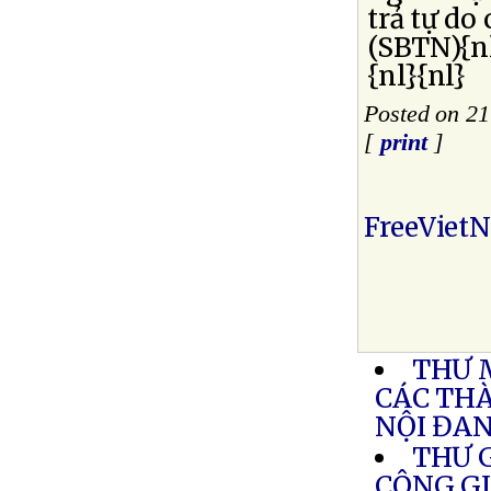
trả tự do
(SBTN){n
{nl}{nl}
Posted on 21
[
print
]
FreeViet
THƯ 
CÁC THÀ
NỘI ĐAN
THƯ 
CÔNG G