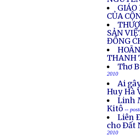
GIÁO
CỦA CỘ
THƯỢ
SẢN VIỆ
ĐỒNG C
HOÃN
THANH 
Thơ B
2010
Ai gây
Huy Hà 
Linh 
Kitô
-- pos
Liên 
cho Ðất 
2010