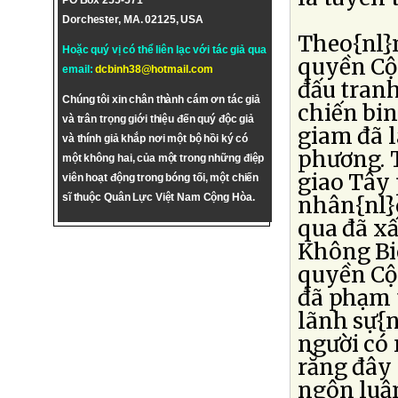
PO Box 255-571
Dorchester, MA. 02125, USA
Theo{nl}
Hoặc quý vị có thể liên lạc với tác giả qua
quyền Cộ
email:
dcbinh38@hotmail.com
đấu tranh
Chúng tôi xin chân thành cám ơn tác giả
chiến bi
và trân trọng giới thiệu đến quý độc giả
giam đã l
và thính giả khắp nơi một bộ hồi ký có
phương. 
một không hai, của một trong những điệp
giao Tây
viên hoạt động trong bóng tối, một chiến
sĩ thuộc Quân Lực Việt Nam Cộng Hòa.
nhân{nl}q
qua đã xấ
Không Bi
quyền Cộ
đã phạm t
lãnh sự{n
người có 
rằng đây 
ngôn luậ