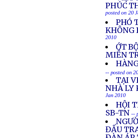
PHÚC T
posted on 20 
PHÓ 
KHÔNG B
2010
ỚT B
MIỀN T
HÀNG
-- posted on 2
TẠI 
NHÀ LY 
Jan 2010
HỘI T
SB-TN
--
NGƯỜI
ĐẤU TR
ĐÀN ÁP 