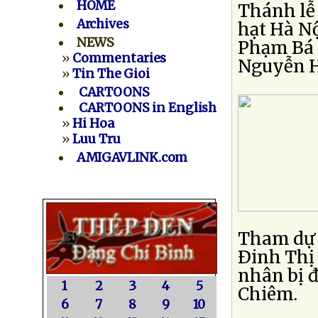
HOME
Thánh lễ
Archives
hạt Hà Nộ
NEWS
Phạm Bá 
»
Commentaries
Nguyễn H
»
Tin The Gioi
CARTOONS
CARTOONS in English
»
Hi Hoa
»
Luu Tru
AMIGAVLINK.com
Tham dự 
Ðinh Thị
nhân bị 
1
2
3
4
5
Chiêm.
6
7
8
9
10