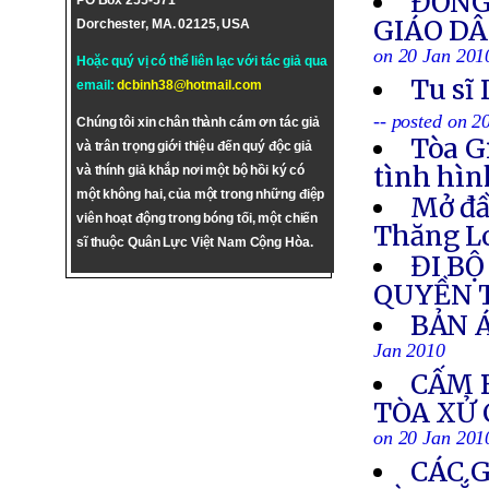
ĐỒNG 
PO Box 255-571
GIÁO DÂ
Dorchester, MA. 02125, USA
on 20 Jan 201
Hoặc quý vị có thể liên lạc với tác giả qua
Tu sĩ
email:
dcbinh38@hotmail.com
-- posted on 2
Chúng tôi xin chân thành cám ơn tác giả
Tòa G
và trân trọng giới thiệu đến quý độc giả
tình hìn
và thính giả khắp nơi một bộ hồi ký có
một không hai, của một trong những điệp
Mở đầ
viên hoạt động trong bóng tối, một chiến
Thăng Lo
sĩ thuộc Quân Lực Việt Nam Cộng Hòa.
ĐI B
QUYỀN 
BẢN Á
Jan 2010
CẤM 
TÒA XỬ
on 20 Jan 201
CÁC 