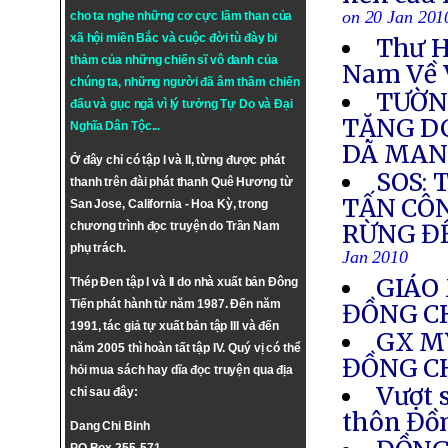
on 20 Jan 201
cho ta nghe những cơ cực lầm than của
xã hội miền Bắc và cuộc đời tù đày bi
Thư H
thảm của những chiến sĩ vô danh của
Nam Về 
chúng ta, những người đã âm thầm chiến
TƯỜN
đấu và gục ngã vì lý tưởng
Tự Do
và
Đại
TẶNG DC
Nghĩa Dân Tộc
...
DÃ MA
Ở đây chỉ có tập I và II, từng được phát
SOS: 
thanh trên đài phát thanh Quê Hương từ
TẤN CÔ
San Jose, California - Hoa Kỳ, trong
chương trình đọc truyện do Trần Nam
RỪNG Đ
phụ trách.
Jan 2010
GIÁO 
Thép Đen tập I và II do nhà xuất bản Đông
Tiến phát hành từ năm 1987. Đến năm
ĐỒNG C
1991, tác giả tự xuất bản tập III và đến
GX M
năm 2005 thì hoàn tất tập IV. Quý vị có thể
ĐỒNG C
hỏi mua sách hay dĩa đọc truyện qua địa
Vượt 
chỉ sau đây:
thôn Đồ
Dang Chi Binh