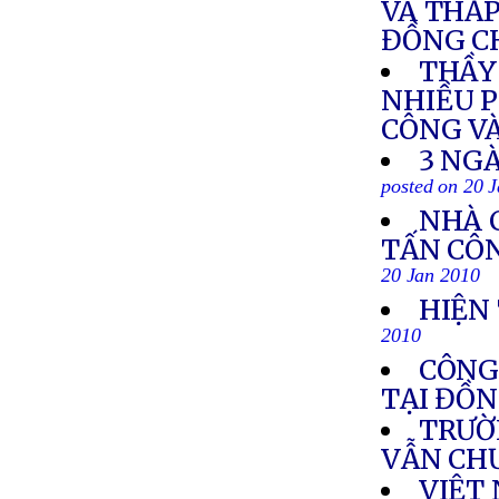
VÀ THẮ
ĐỒNG C
THẦY 
NHIỀU P
CÔNG V
3 NGÀ
posted on 20 
NHÀ 
TẤN CÔN
20 Jan 2010
HIỆN
2010
CÔNG 
TẠI ĐỒ
TRƯỜ
VẪN CH
VIỆT