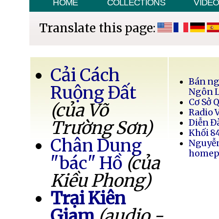
HOME
COLLECTIONS
VIDE
Translate this page:
Cải Cách
Bán ng
Ruộng Đất
Ngôn 
Cơ Sở 
(của Võ
Radio 
Trường Sơn)
Diễn Đ
Khối 8
Chân Dung
Nguyễ
homep
"bác" Hồ
(của
Kiều Phong)
Trại Kiên
Giam
(audio -