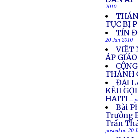
2010
THÁN
TỤC BỊ 
TÍN 
20 Jan 2010
VIỆT
ÁP GIÁ
CỘNG
THÁNH 
ĐẠI 
KÊU GỌI
HAITI
-- 
Bài P
Trưởng B
Trần Thá
posted on 20 