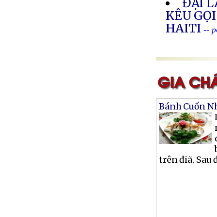
ĐẠI 
KÊU GỌI
HAITI
-- 
Bánh Cuốn Nh
trên điã. Sau 