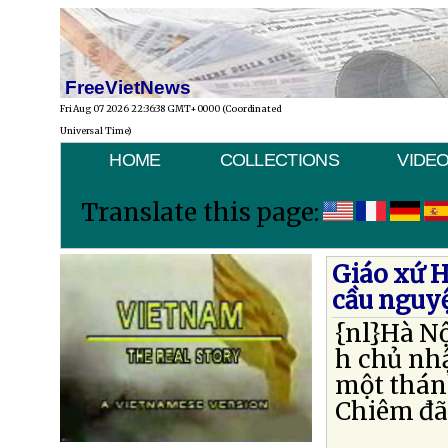
FreeVietNews
Fri Aug 07 2026 22:36:38 GMT+0000 (Coordinated
Universal Time)
HOME
COLLECTIONS
VIDE
Translate this page:
Giáo xứ 
cầu nguy
{nl}Hà Nộ
h chủ nhậ
một thán
Chiêm đã