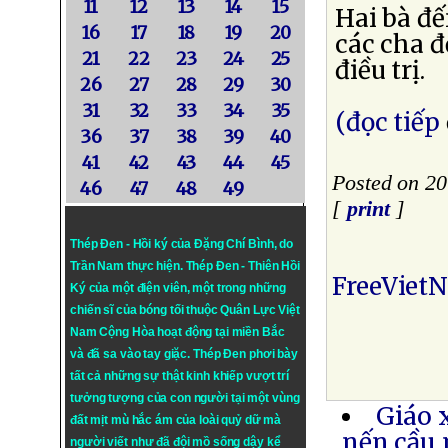
11
12
13
14
15
Hai bà đế
16
17
18
19
20
các cha đ
21
22
23
24
25
điều trị.
26
27
28
29
30
31
32
33
34
35
(đọc tiếp
36
37
38
39
40
41
42
43
44
45
Posted on 20
46
47
48
49
[
print
]
Thép Đen - Hồi ký của Đặng Chí Bình
, do
Trần Nam thực hiện.
Thép Đen
- Thiên Hồi
FreeViet
Ký của một điện viên, một trong những
chiến sĩ của bóng tối thuộc Quân Lực Việt
Nam Cộng Hòa hoạt động tại miền Bắc
và đã sa vào tay giặc. Thép Đen phơi bày
tất cả những sự thật kinh khiếp vượt trí
tưởng tượng của con người tại một vùng
Giáo 
đất mịt mù hắc ám của loài quỷ dữ mà
nến cầu
người viết như đã đội mồ sống dậy kể