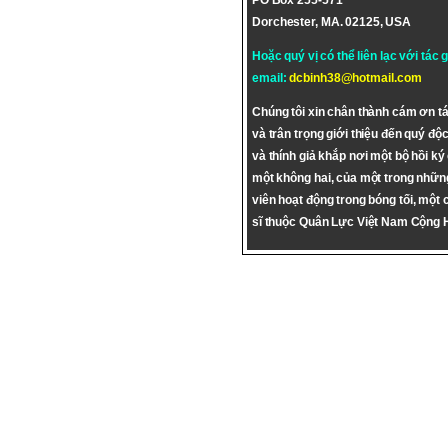
PO Box 255-571
Dorchester, MA. 02125, USA
Hoặc quý vị có thể liên lạc với tác 
email:
dcbinh38@hotmail.com
Chúng tôi xin chân thành cám ơn tá
và trân trọng giới thiệu đến quý độc
và thính giả khắp nơi một bộ hồi ký
một không hai, của một trong nhữn
viên hoạt động trong bóng tối, một 
sĩ thuộc Quân Lực Việt Nam Cộng 