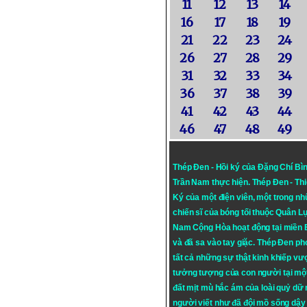
11
12
13
14
16
17
18
19
21
22
23
24
26
27
28
29
31
32
33
34
36
37
38
39
41
42
43
44
46
47
48
49
Thép Đen - Hồi ký của Đặng Chí Bì
Trần Nam thực hiện.
Thép Đen
- Th
Ký của một điện viên, một trong n
chiến sĩ của bóng tối thuộc Quân L
Nam Cộng Hòa hoạt động tại miền
và đã sa vào tay giặc. Thép Đen ph
tất cả những sự thật kinh khiếp vượ
tưởng tượng của con người tại mộ
đất mịt mù hắc ám của loài quỷ dữ
người viết như đã đội mồ sống dậy