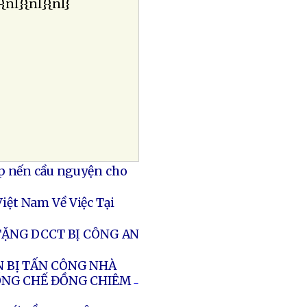
}{nl}{nl}{nl}
p nến cầu nguyện cho
ệt Nam Về Việc Tại
ẶNG DCCT BỊ CÔNG AN
N BỊ TẤN CÔNG NHÀ
ỐNG CHẾ ĐỒNG CHIÊM
--