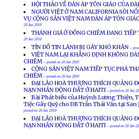
HỘI THẢO VỀ ĐÀN ÁP TÔN GIÁO CỦA ĐÀ
NGƯỜI VIỆT Ở NAM CALIFORNIA SÔI N
VỤ CỘNG SẢN VIỆT NAM ĐÀN ÁP TÔN GIÁ
20 Jan 2010
THÁNH GIÁ Ở ĐỒNG CHIÊM ĐANG TIẾP 
20 Jan 2010
TÍN ĐỒ TIN LÀNH BỊ GÂY KHÓ KHĂN
-- pos
VIỆT NAM LẠI KHẲNG ĐỊNH KHÔNG ĐÀ
CHIÊM
-- posted on 20 Jan 2010
CỘNG SẢN VIỆT NAM TIẾP TỤC PHÁ TH
CHIÊM
-- posted on 20 Jan 2010
ĐẠI LÃO HOÀ THƯỢNG THÍCH QUẢNG Đ
NẠN NHÂN ĐỘNG ĐẤT Ở HAITI
-- posted on 20 Jan 2
Bài Phát biểu của Huỳnh Lương Thiện, T
Tiệc Gây Quỹ cho DB Trần Thái Văn tại San 
posted on 20 Jan 2010
ĐẠI LÃO HOÀ THƯỢNG THÍCH QUẢNG Đ
NẠN NHÂN ĐỘNG ĐẤT Ở HAITI
-- posted on 20 Jan 2