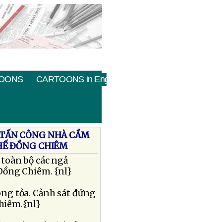
OONS
CARTOONS in English
Ị TẤN CÔNG NHÀ CẦM
HẾ ÐỒNG CHIÊM
 toàn bộ các ngả
Ðồng Chiêm. {nl}
ong tỏa. Cảnh sát đứng
hiêm.{nl}