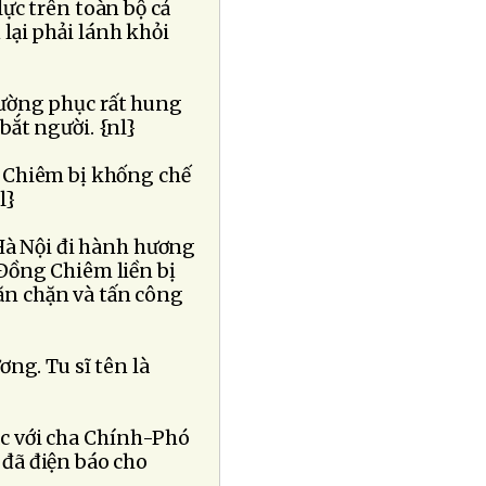
ực trên toàn bộ cả
lại phải lánh khỏi
hường phục rất hung
 bắt người. {nl}
g Chiêm bị khống chế
l}
Hà Nội đi hành hương
Ðồng Chiêm liền bị
n chặn và tấn công
ơng. Tu sĩ tên là
lạc với cha Chính-Phó
đã điện báo cho