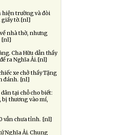
 hiện trường và đòi
 giấy tờ.{nl}
n về nhà thờ, nhưng
 {nl}
làng. Cha Hữu dẫn thầy
ể ra Nghĩa Ải.{nl}
 chiếc xe chở thầy Tặng
n đánh. {nl}
dân tại chỗ cho biết:
 bị thương vào mí,
10 vẫn chưa tỉnh. {nl}
 xứ Nghĩa Ải. Chung