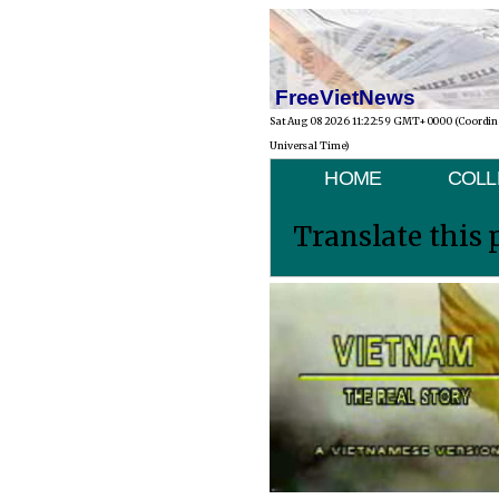
FreeVietNews
Sat Aug 08 2026 11:22:59 GMT+0000 (Coordi
Universal Time)
HOME
COLL
Translate this 