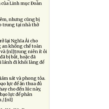
ha của Linh mục Ðoàn
iêm, nhưng cũng bị
 trung tại nhà thờ
ở lại Nghĩa Ải cho
g an khống chế toàn
và {nl}trung niên ít ỏi
đã bị bắt, hoặc đã
 lánh đi khỏi làng để
iám sát và phong tỏa.
ạo lực để ăn thua đủ
hay cho đến lúc này,
 bạo lực để phản
./.{nl}