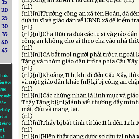
{nl}công an xã An Phú đến giải quyết. {nl}
15
{nl}
20
{nl}{nl}Trưởng công an xã tên Hoán, đã đến
25
đưa tu sĩ và giáo dân về UBND xã để kiểm tra
30
{nl}
{nl}{nl}Cha Hữu ra đưa các tu sĩ và giáo dâ
35
công an không cho ai theo cha vào nhà thờ.
40
{nl}
45
{nl}{nl}CA bắt mọi người phải trở ra ngoài 
Tặng và nhóm giáo dân trở ra phía Cầu Xây đ
{nl}
{nl}{nl}Khoảng 11 h, khi đi đến Cầu Xây, thì
nh
, do
và một giáo dân khác {nl}lại bị công an chặ
iên Hồi
{nl}
hững
{nl}{nl}Các chứng nhân là linh mục và giáo 
ực Việt
Thầy Tặng bị{nl}đánh vết thương đầy mình,
 Bắc
mắt, đầu và mang tai.
ơi bày
{nl}
t trí
{nl}{nl}Thầy bị bất tỉnh từ lúc 11 h đến 12 h 
t vùng
{nl}
 mà
{nl}{nl}Hiện thầy đang được sơ cứu tại nhà
 kể