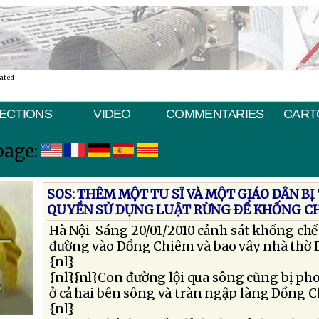
nated
ECTIONS
VIDEO
COMMENTARIES
CART
page:
SOS: THÊM MỘT TU SĨ VÀ MỘT GIÁO DÂN B
QUYỀN SỬ DỤNG LUẬT RỪNG ÐỂ KHỐNG C
Hà Nội-Sáng 20/01/2010 cảnh sát khống chế
đường vào Ðồng Chiêm và bao vây nhà thờ 
{nl}
{nl}{nl}Con đường lội qua sông cũng bị ph
ở cả hai bên sông và tràn ngập làng Ðồng C
{nl}