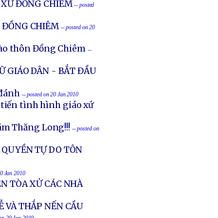
O XỨ ĐỒNG CHIÊM
-- posted
O ĐỒNG CHIÊM
-- posted on 20
vào thôn Đồng Chiêm
--
IỮ GIÁO DÂN - BẮT ĐẦU
 đánh
-- posted on 20 Jan 2010
tiến tình hình giáo xứ
ăm Thăng Long!!!
-- posted on
À QUYỀN TỰ DO TÔN
20 Jan 2010
ÊN TÒA XỬ CÁC NHÀ
Ễ VÀ THẮP NẾN CẦU