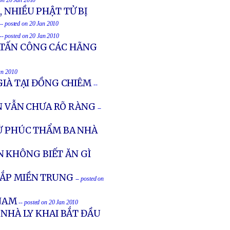
 on 20 Jan 2010
, NHIỀU PHẬT TỬ BỊ
-- posted on 20 Jan 2010
-- posted on 20 Jan 2010
 TẤN CÔNG CÁC HÃNG
an 2010
GIÀ TẠI ĐỒNG CHIÊM
--
 VẪN CHƯA RÕ RÀNG
--
XỬ PHÚC THẨM BA NHÀ
 KHÔNG BIẾT ĂN GÌ
HẮP MIỀN TRUNG
-- posted on
NAM
-- posted on 20 Jan 2010
 NHÀ LY KHAI BẮT ĐẦU