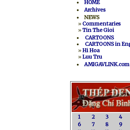
HOME
Archives
NEWS
»
Commentaries
»
Tin The Gioi
CARTOONS
CARTOONS in Eng
»
Hi Hoa
»
Luu Tru
AMIGAVLINK.com
1
2
3
4
6
7
8
9