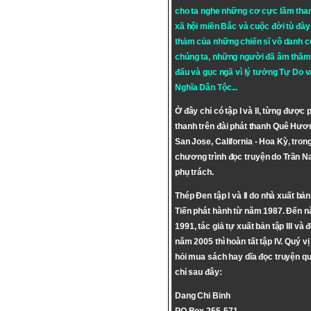
cho ta nghe những cơ cực lầm tha
xã hội miền Bắc và cuộc đời tù đày 
thảm của những chiến sĩ vô danh c
chúng ta, những người đã âm thầm
đấu và gục ngã vì lý tưởng
Tự Do
v
Nghĩa Dân Tộc
...
Ở đây chỉ có tập I và II, từng được 
thanh trên đài phát thanh Quê Hươ
San Jose, California - Hoa Kỳ, tron
chương trình đọc truyện do Trần 
phụ trách.
Thép Đen tập I và II do nhà xuất bả
Tiến phát hành từ năm 1987. Đến 
1991, tác giả tự xuất bản tập III và 
năm 2005 thì hoàn tất tập IV. Quý vị
hỏi mua sách hay dĩa đọc truyện qu
chỉ sau đây:
Dang Chi Binh