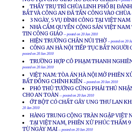
-- posted
THẦY TRỤ TRÌ CHÙA LINH PHỔ BỊ ĐÁNH
BẮT VÀ CÔNG AN ĐÃ TẤN CÔNG VÀO CHÙA
3 NGÀY, 5 VỤ ĐÌNH CÔNG TẠI VIỆT NAM
NHÀ CẦM QUYỀN CỘNG SẢN VIỆT NAM
TIN CÔNG GIÁO
-- posted on 20 Jan 2010
HIỆN TRƯỜNG CHÂN NÚI THỜ
-- posted on 20 J
CÔNG AN HÀ NỘI TIẾP TỤC BẮT NGƯỜI 
posted on 20 Jan 2010
TRƯỜNG HỢP CÔ PHẠM THANH NGHIÊN
posted on 20 Jan 2010
VIỆT NAM: TÒA ÁN HÀ NỘI MỞ PHIÊN 
BẤT ĐỒNG CHÍNH KIẾN
-- posted on 20 Jan 2010
PHÓ THỦ TƯỚNG CŨNG PHẢI THÚ NHẬN
CHO AN TOÀN
-- posted on 20 Jan 2010
ỚT BỘT CÓ CHẤT GÂY UNG THƯ LAN K
20 Jan 2010
HÀNG TRUNG CỘNG TRÀN NGẬP VIỆT 
TẠI VIỆT NAM, PHIÊN XỬ PHÚC THẨM 9
TỪ NGÀY MAI
-- posted on 20 Jan 2010