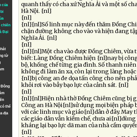
quanh thầy có cha xứ Nghĩa Ải và một số c
n của
Hà Nội. {nl}
bi
{nl}
ủa
{nl}{nl}Số linh mục này đến thăm Ðồng Ch
 chiến
chặn đường không cho vào và hiện đang tập
à
Đại
Nghĩa Ải. {nl}
{nl}
phát
{nl}{nl}Một cha vào được Ðồng Chiêm, vừa tr
ng từ
biết: Làng Ðồng Chiêm hiện {nl}nay bị côn
g
bộ, khống chế từng gia đình. Số thanh niên 
Nam
không đi làm ăn xa, còn lại trong làng hoặc 
{nl}bị công an đe dọa tấn công cho nên phải
khỏi rơi vào bẫy bạo lực của cảnh sát. {nl}
n Đông
{nl}
năm
{nl}{nl}Hiện nhà thờ Ðồng Chiêm cũng bị g
đến
Công an Hà Nội{nl}sử dụng mọi biện pháp b
 có thể
với các linh mục và giáo{nl}dân ở đây. May t
a địa
các giáo dân vẫn kiềm chế, chưa ai{nl}dùng
kháng lại bạo lực dã man của nhà cầm quyền
{nl}