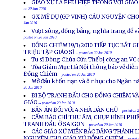
GIÁO XỨ LA PHÙ HIỆP THÔNG VỚI GIÁ
on 20 Jan 2010
GX MỸ DỤ (GP VINH) CẦU NGUYỆN CH
Jan 2010
Vượt sông, đồng bằng, nghĩa trang để 
posted on 20 Jan 2010
ĐỒNG CHIÊM 19/1/2010 TIẾP TỤC BẮT G
TRIỆU TẬP GIÁO SĨ
-- posted on 20 Jan 2010
Tu sĩ Dòng Chúa Cứu Thế bị công an VC
Tòa Giám Mục Hà Nội thông báo về diễn 
Đồng Chiêm
-- posted on 20 Jan 2010
Mở đầu khốn nạn và ô nhục cho Ngàn n
20 Jan 2010
ĐI BỘ TRANH ĐẤU CHO ĐỒNG CHIÊM V
GIÁO
-- posted on 20 Jan 2010
BẢN ÁN ĐỐI VỚI 4 NHÀ DÂN CHỦ
-- posted on 
CẤM BÁO CHÍ THU ÂM, CHỤP HÌNH PHI
TRANH ĐẤU Ở SAIGON
-- posted on 20 Jan 2010
CÁC GIÁO XỨ MIỀN BẮC DÂNG THÁNH L
NGUYỆN CHO GIÁO XỨ ĐỒNG CHIÊM