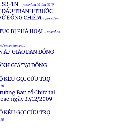
I SB-TN
-- posted on 20 Jan 2010
ỔI ĐẤU TRANH TRƯỚC
O Ở ĐỒNG CHIÊM
-- posted on
TỤC BỊ PHÁ HOẠI
-- posted on
ted on 20 Jan 2010
N ÁP GIÁO DÂN ĐỒNG
ÁNH GIÁ TẠI ĐỒNG
Ộ KÊU GỌI CỨU TRỢ
010
rưởng Ban tổ Chức tại
Jose ngày 27/12/2009
--
Ộ KÊU GỌI CỨU TRỢ
010