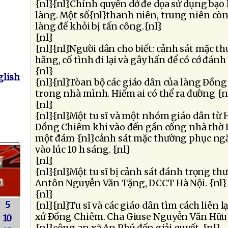
{nl}{nl}Chính quyền dở đe dọa sử dụng bạo l
làng. Một số{nl}thanh niên, trung niên còn 
làng để khỏi bị tấn công.{nl}
{nl}
{nl}{nl}Người dân cho biết: cảnh sát mặc t
hăng, cố tình đi lại và gây hấn để có cớ đánh
{nl}
lish
{nl}{nl}Tòan bộ các giáo dân của làng Ðồn
trong nhà mình. Hiếm ai có thể ra đường {n
{nl}
{nl}{nl}Một tu sĩ và một nhóm giáo dân từ 
Ðồng Chiêm khi vào đến gần cổng nhà thờ 
một đám {nl}cảnh sát mặc thường phục ngă
vào lúc 10 h sáng. {nl}
{nl}
{nl}{nl}Một tu sĩ bị cảnh sát đánh trọng thư
Antôn Nguyễn Văn Tặng, DCCT Hà Nội. {nl}
{nl}
5
{nl}{nl}Tu sĩ và các giáo dân tìm cách liên 
xứ Ðồng Chiêm. Cha Giuse Nguyễn Văn Hữu 
10