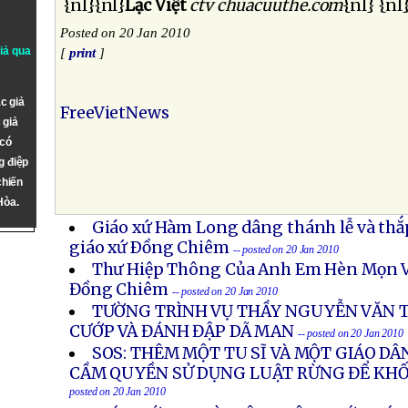
{nl}{nl}
Lạc Việt
ctv chuacuuthe.com
{nl} {nl
Posted on 20 Jan 2010
giả qua
[
print
]
c giả
FreeVietNews
 giả
 có
g điệp
chiến
Hòa.
Giáo xứ Hàm Long dâng thánh lễ và thắ
giáo xứ Ðồng Chiêm
-- posted on 20 Jan 2010
Thư Hiệp Thông Của Anh Em Hèn Mọn Vi
Đồng Chiêm
-- posted on 20 Jan 2010
TƯỜNG TRÌNH VỤ THẦY NGUYỄN VĂN T
CƯỚP VÀ ĐÁNH ĐẬP DÃ MAN
-- posted on 20 Jan 2010
SOS: THÊM MỘT TU SĨ VÀ MỘT GIÁO DÂ
CẦM QUYỀN SỬ DỤNG LUẬT RỪNG ĐỂ KH
posted on 20 Jan 2010