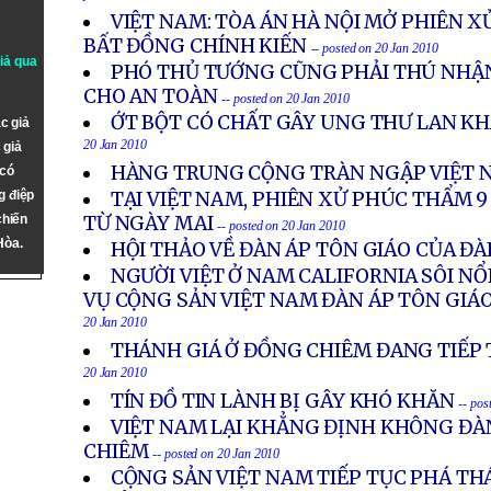
VIỆT NAM: TÒA ÁN HÀ NỘI MỞ PHIÊN 
BẤT ĐỒNG CHÍNH KIẾN
-- posted on 20 Jan 2010
giả qua
PHÓ THỦ TƯỚNG CŨNG PHẢI THÚ NHẬN
CHO AN TOÀN
-- posted on 20 Jan 2010
ỚT BỘT CÓ CHẤT GÂY UNG THƯ LAN K
c giả
20 Jan 2010
 giả
HÀNG TRUNG CỘNG TRÀN NGẬP VIỆT 
 có
g điệp
TẠI VIỆT NAM, PHIÊN XỬ PHÚC THẨM 9
chiến
TỪ NGÀY MAI
-- posted on 20 Jan 2010
Hòa.
HỘI THẢO VỀ ĐÀN ÁP TÔN GIÁO CỦA ĐÀ
NGƯỜI VIỆT Ở NAM CALIFORNIA SÔI N
VỤ CỘNG SẢN VIỆT NAM ĐÀN ÁP TÔN GIÁ
20 Jan 2010
THÁNH GIÁ Ở ĐỒNG CHIÊM ĐANG TIẾP 
20 Jan 2010
TÍN ĐỒ TIN LÀNH BỊ GÂY KHÓ KHĂN
-- pos
VIỆT NAM LẠI KHẲNG ĐỊNH KHÔNG ĐÀ
CHIÊM
-- posted on 20 Jan 2010
CỘNG SẢN VIỆT NAM TIẾP TỤC PHÁ TH