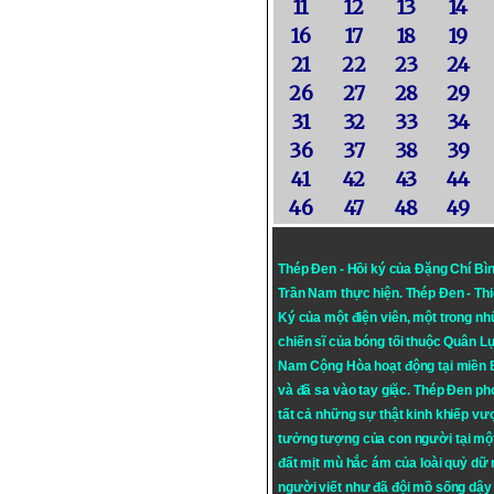
11
12
13
14
16
17
18
19
21
22
23
24
26
27
28
29
31
32
33
34
36
37
38
39
41
42
43
44
46
47
48
49
Thép Đen - Hồi ký của Đặng Chí Bì
Trần Nam thực hiện.
Thép Đen
- Th
Ký của một điện viên, một trong n
chiến sĩ của bóng tối thuộc Quân L
Nam Cộng Hòa hoạt động tại miền
và đã sa vào tay giặc. Thép Đen ph
tất cả những sự thật kinh khiếp vượ
tưởng tượng của con người tại mộ
đất mịt mù hắc ám của loài quỷ dữ
người viết như đã đội mồ sống dậy