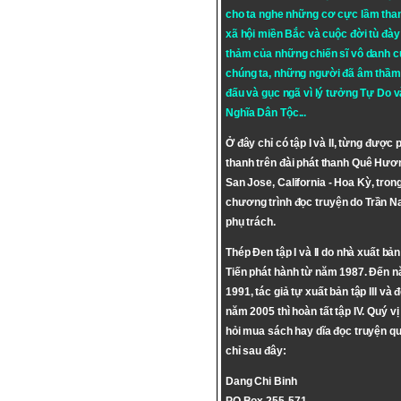
cho ta nghe những cơ cực lầm tha
xã hội miền Bắc và cuộc đời tù đày 
thảm của những chiến sĩ vô danh c
chúng ta, những người đã âm thầm
đấu và gục ngã vì lý tưởng
Tự Do
v
Nghĩa Dân Tộc
...
Ở đây chỉ có tập I và II, từng được 
thanh trên đài phát thanh Quê Hươ
San Jose, California - Hoa Kỳ, tron
chương trình đọc truyện do Trần 
phụ trách.
Thép Đen tập I và II do nhà xuất bả
Tiến phát hành từ năm 1987. Đến 
1991, tác giả tự xuất bản tập III và 
năm 2005 thì hoàn tất tập IV. Quý vị
hỏi mua sách hay dĩa đọc truyện qu
chỉ sau đây:
Dang Chi Binh