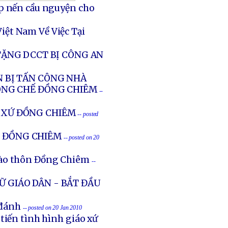
p nến cầu nguyện cho
ệt Nam Về Việc Tại
ẶNG DCCT BỊ CÔNG AN
N BỊ TẤN CÔNG NHÀ
ỐNG CHẾ ĐỒNG CHIÊM
--
O XỨ ĐỒNG CHIÊM
-- posted
O ĐỒNG CHIÊM
-- posted on 20
vào thôn Đồng Chiêm
--
IỮ GIÁO DÂN - BẮT ĐẦU
 đánh
-- posted on 20 Jan 2010
tiến tình hình giáo xứ