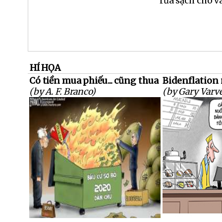
rửa sạch cho và
HÍ HỌA
Có tiền mua phiếu... cũng thua
Bidenflation 
(by A. F. Branco)
(by Gary Varve