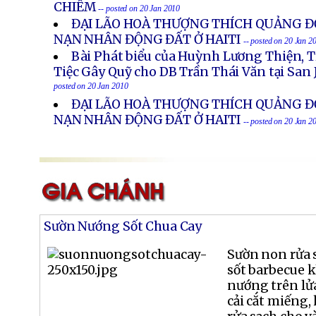
CHIÊM
-- posted on 20 Jan 2010
ĐẠI LÃO HOÀ THƯỢNG THÍCH QUẢNG Đ
NẠN NHÂN ĐỘNG ĐẤT Ở HAITI
-- posted on 20 Jan 2
Bài Phát biểu của Huỳnh Lương Thiện, T
Tiệc Gây Quỹ cho DB Trần Thái Văn tại San 
posted on 20 Jan 2010
ĐẠI LÃO HOÀ THƯỢNG THÍCH QUẢNG Đ
NẠN NHÂN ĐỘNG ĐẤT Ở HAITI
-- posted on 20 Jan 2
Sườn Nướng Sốt Chua Cay
Sườn non rửa s
sốt barbecue k
nướng trên lử
cải cắt miếng, 