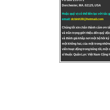
PO Box 255-571
Dorchester, MA. 02125, USA
Hoặc quý vị có thể liên lạc với tác 
email:
dcbinh38@hotmail.com
Chúng tôi xin chân thành cám ơn tá
và trân trọng giới thiệu đến quý độc
và thính giả khắp nơi một bộ hồi ký
một không hai, của một trong nhữn
viên hoạt động trong bóng tối, một 
sĩ thuộc Quân Lực Việt Nam Cộng 