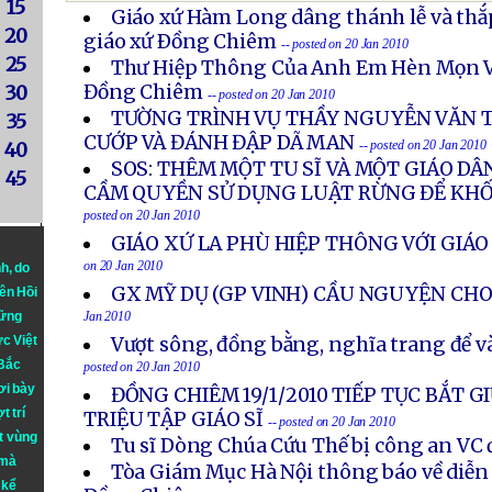
15
Giáo xứ Hàm Long dâng thánh lễ và thắ
20
giáo xứ Ðồng Chiêm
-- posted on 20 Jan 2010
25
Thư Hiệp Thông Của Anh Em Hèn Mọn Vi
Đồng Chiêm
30
-- posted on 20 Jan 2010
TƯỜNG TRÌNH VỤ THẦY NGUYỄN VĂN T
35
CƯỚP VÀ ĐÁNH ĐẬP DÃ MAN
-- posted on 20 Jan 2010
40
SOS: THÊM MỘT TU SĨ VÀ MỘT GIÁO DÂ
45
CẦM QUYỀN SỬ DỤNG LUẬT RỪNG ĐỂ KH
posted on 20 Jan 2010
GIÁO XỨ LA PHÙ HIỆP THÔNG VỚI GIÁ
on 20 Jan 2010
nh
, do
GX MỸ DỤ (GP VINH) CẦU NGUYỆN CH
iên Hồi
hững
Jan 2010
ực Việt
Vượt sông, đồng bằng, nghĩa trang để 
 Bắc
posted on 20 Jan 2010
ơi bày
ĐỒNG CHIÊM 19/1/2010 TIẾP TỤC BẮT G
t trí
TRIỆU TẬP GIÁO SĨ
-- posted on 20 Jan 2010
t vùng
Tu sĩ Dòng Chúa Cứu Thế bị công an VC
 mà
Tòa Giám Mục Hà Nội thông báo về diễn 
 kể