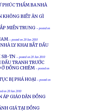
XỬ PHÚC THẨM BA NHÀ
 KHÔNG BIẾT ĂN GÌ
HẮP MIỀN TRUNG
-- posted on
NAM
-- posted on 20 Jan 2010
 NHÀ LY KHAI BẮT ĐẦU
I SB-TN
-- posted on 20 Jan 2010
ỔI ĐẤU TRANH TRƯỚC
O Ở ĐỒNG CHIÊM
-- posted on
TỤC BỊ PHÁ HOẠI
-- posted on
ted on 20 Jan 2010
N ÁP GIÁO DÂN ĐỒNG
ÁNH GIÁ TẠI ĐỒNG