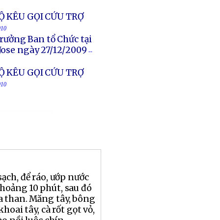
Ộ KÊU GỌI CỨU TRỢ
010
rưởng Ban tổ Chức tại
Jose ngày 27/12/2009
--
Ộ KÊU GỌI CỨU TRỢ
010
ạch, để ráo, ướp nước
hoảng 10 phút, sau đó
a than. Măng tây, bông
khoai tây, cà rốt gọt vỏ,