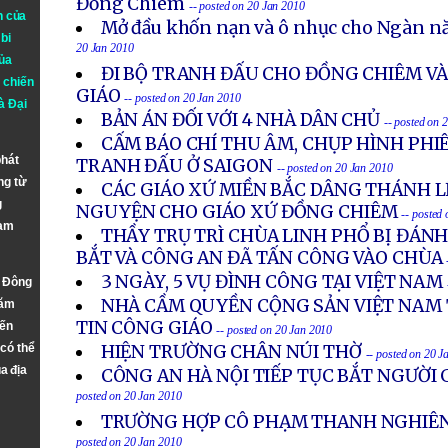
Đồng Chiêm
-- posted on 20 Jan 2010
n của
Mở đầu khốn nạn và ô nhục cho Ngàn n
bi
20 Jan 2010
ủa
ĐI BỘ TRANH ĐẤU CHO ĐỒNG CHIÊM V
 chiến
GIÁO
-- posted on 20 Jan 2010
à
Đại
BẢN ÁN ĐỐI VỚI 4 NHÀ DÂN CHỦ
-- posted on 
CẤM BÁO CHÍ THU ÂM, CHỤP HÌNH PHI
phát
TRANH ĐẤU Ở SAIGON
-- posted on 20 Jan 2010
ng từ
CÁC GIÁO XỨ MIỀN BẮC DÂNG THÁNH L
g
NGUYỆN CHO GIÁO XỨ ĐỒNG CHIÊM
-- posted
Nam
THẦY TRỤ TRÌ CHÙA LINH PHỔ BỊ ĐÁNH
BẮT VÀ CÔNG AN ĐÃ TẤN CÔNG VÀO CHÙA
3 NGÀY, 5 VỤ ĐÌNH CÔNG TẠI VIỆT NAM
n Đông
NHÀ CẦM QUYỀN CỘNG SẢN VIỆT NAM
năm
TIN CÔNG GIÁO
đến
-- posted on 20 Jan 2010
 có thể
HIỆN TRƯỜNG CHÂN NÚI THỜ
-- posted on 20 J
a địa
CÔNG AN HÀ NỘI TIẾP TỤC BẮT NGƯỜI 
posted on 20 Jan 2010
TRƯỜNG HỢP CÔ PHẠM THANH NGHIÊN
posted on 20 Jan 2010