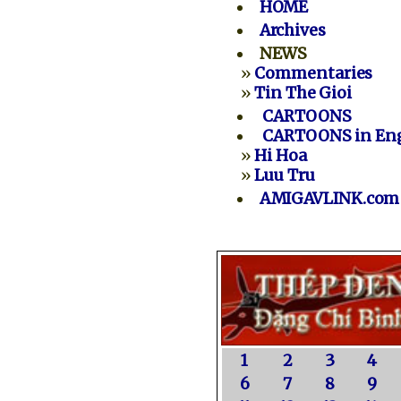
HOME
Archives
NEWS
»
Commentaries
»
Tin The Gioi
CARTOONS
CARTOONS in Eng
»
Hi Hoa
»
Luu Tru
AMIGAVLINK.com
1
2
3
4
6
7
8
9