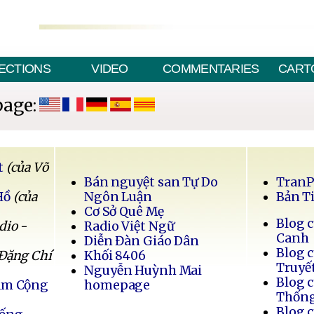
ECTIONS
VIDEO
COMMENTARIES
CART
page:
t
(của Võ
Bán nguyệt san Tự Do
Tran
Hồ
(của
Ngôn Luận
Bản T
Cơ Sở Quê Mẹ
Blog 
dio -
Radio Việt Ngữ
Canh
Diễn Đàn Giáo Dân
Blog 
 Đặng Chí
Khối 8406
Truyế
Nguyễn Huỳnh Mai
Blog 
Nam Cộng
homepage
Thốn
Blog 