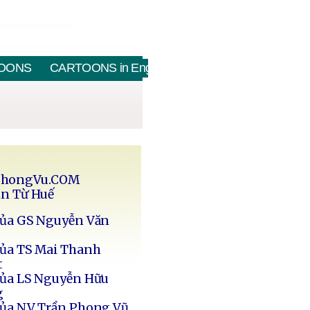
OONS
CARTOONS in English
PhongVu.COM
in Từ Huế
của GS Nguyễn Văn
của TS Mai Thanh
t
của LS Nguyễn Hữu
g
của NV Trần Phong Vũ