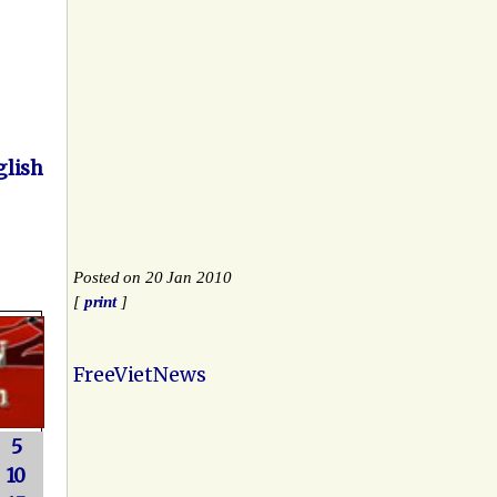
lish
Posted on 20 Jan 2010
[
print
]
FreeVietNews
5
10