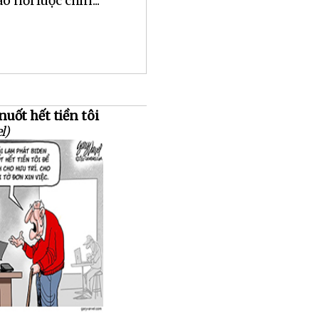
o nồi luộc chín...
nuốt hết tiền tôi
l)