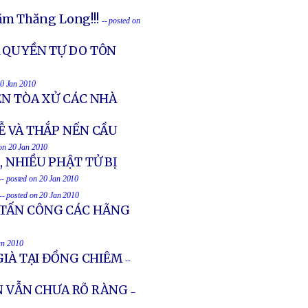
ăm Thăng Long!!!
-- posted on
À QUYỀN TỰ DO TÔN
20 Jan 2010
ÊN TÒA XỬ CÁC NHÀ
Ễ VÀ THẮP NẾN CẦU
 on 20 Jan 2010
, NHIỀU PHẬT TỬ BỊ
-- posted on 20 Jan 2010
-- posted on 20 Jan 2010
 TẤN CÔNG CÁC HÃNG
an 2010
GIÀ TẠI ĐỒNG CHIÊM
--
 VẪN CHƯA RÕ RÀNG
--