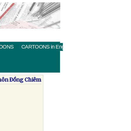
OONS
CARTOONS in English
 thôn Ðồng Chiêm