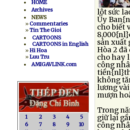
HOME
Archives
lột sức l
NEWS
Ủy Ban{n
»
Commentaries
cho biết
»
Tin The Gioi
8,000{nl
CARTOONS
sản xuất 
CARTOONS in English
Hòa 2 đã 
»
Hi Hoa
cho hay l
»
Luu Tru
công nhâ
AMIGAVLINK.com
tiền{nl}t
không tăn
lương vài
mượn hoặ
Trong nă
giữ lại g
1
2
3
4
5
công nhân
6
7
8
9
10