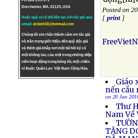
PO Box 255-571
Dorchester, MA. 02125, USA
Posted on 20
[
print
]
Hoặc quý vị có thể liên lạc với tác giả qua
email:
dcbinh38@hotmail.com
Chúng tôi xin chân thành cám ơn tác giả
FreeViet
và trân trọng giới thiệu đến quý độc giả
và thính giả khắp nơi một bộ hồi ký có
một không hai, của một trong những điệp
viên hoạt động trong bóng tối, một chiến
sĩ thuộc Quân Lực Việt Nam Cộng Hòa.
Giáo 
nến cầu
on 20 Jan 201
Thư H
Nam Về 
TƯỜN
TẶNG DC