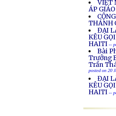
VIỆT
ÁP GIÁ
CỘNG
THÁNH 
ĐẠI 
KÊU GỌI
HAITI
-- 
Bài P
Trưởng B
Trần Thá
posted on 20 
ĐẠI 
KÊU GỌI
HAITI
-- 