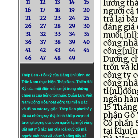
lương thá
11
12
13
14
15
người cả
16
17
18
19
20
trả lại b
21
22
23
24
25
đáng giá 
26
27
28
29
30
muối,{nl
31
32
33
34
35
công nhâ
36
37
38
39
40
công{nl}
41
42
43
44
45
Dương, c
46
47
48
49
trốn và k
công ty c
Thép Đen - Hồi ký của Đặng Chí Bình
, do
công nhân
Trần Nam thực hiện.
Thép Đen
- Thiên Hồi
tỉ{nl}đồn
Ký của một điện viên, một trong những
chiến sĩ của bóng tối thuộc Quân Lực Việt
ngân hàn
Nam Cộng Hòa hoạt động tại miền Bắc
15 Tháng
và đã sa vào tay giặc. Thép Đen phơi bày
phận Gò 
tất cả những sự thật kinh khiếp vượt trí
Cổ phần 
tưởng tượng của con người tại một vùng
tại Khu{n
đất mịt mù hắc ám của loài quỷ dữ mà
người viết như đã đội mồ sống dậy kể