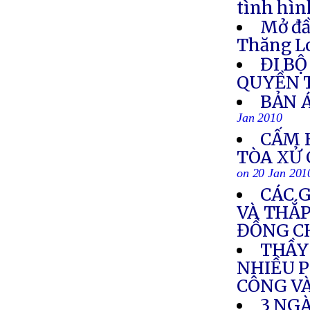
tình hìn
Mở đầ
Thăng Lo
ĐI B
QUYỀN 
BẢN Á
Jan 2010
CẤM 
TÒA XỬ
on 20 Jan 201
CÁC 
VÀ THẮ
ĐỒNG C
THẦY 
NHIỀU P
CÔNG V
3 NGÀ