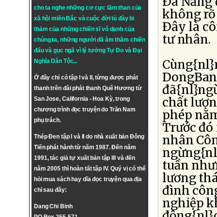
Ðà Nẵng 
cho ta nghe những cơ cực lầm than của
không rõ 
xã hội miền Bắc và cuộc đời tù đày bi
Ðây là cô
thảm của những chiến sĩ vô danh của
tư nhân.
chúng ta, những người đã âm thầm chiến
đấu và gục ngã vì lý tưởng
Tự Do
và
Đại
Cùng{nl}
Nghĩa Dân Tộc
...
DongBang
Ở đây chỉ có tập I và II, từng được phát
đã{nl}ngừ
thanh trên đài phát thanh Quê Hương từ
chất lượn
San Jose, California - Hoa Kỳ, trong
chương trình đọc truyện do Trần Nam
phép năm
phụ trách.
Trước đó
nhân Côn
Thép Đen tập I và II do nhà xuất bản Đông
Tiến phát hành từ năm 1987. Đến năm
ngừng{nl}
1991, tác giả tự xuất bản tập III và đến
tuần như
năm 2005 thì hoàn tất tập IV. Quý vị có thể
lương thá
hỏi mua sách hay dĩa đọc truyện qua địa
đình công
chỉ sau đây:
nghiệp k
Dang Chi Binh
động{nl}c