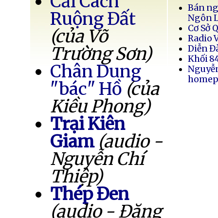
Cải Cách
Bán ng
Ruộng Đất
Ngôn 
Cơ Sở 
(của Võ
Radio 
Trường Sơn)
Diễn Đ
Khối 8
Chân Dung
Nguyễ
homep
"bác" Hồ
(của
Kiều Phong)
Trại Kiên
Giam
(audio -
Nguyễn Chí
Thiệp)
Thép Đen
(audio - Đặng