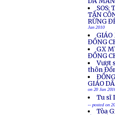
DÃ MA
SOS: 
TẤN CÔ
RỪNG Đ
Jan 2010
GIÁO 
ĐỒNG C
GX M
ĐỒNG C
Vượt 
thôn Đồ
ĐỒNG 
GIÁO DÂ
on 20 Jan 201
Tu sĩ
-- posted on 2
Tòa G