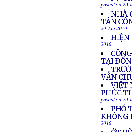
posted on 20 
NHÀ 
TẤN CÔN
20 Jan 2010
HIỆN
2010
CÔNG 
TẠI ĐỒ
TRƯỜ
VẪN CH
VIỆT
PHÚC T
posted on 20 
PHÓ 
KHÔNG B
2010