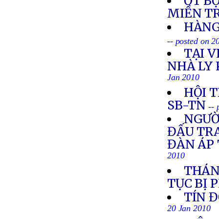
ỚT B
MIỀN T
HÀNG
-- posted on 2
TẠI 
NHÀ LY 
Jan 2010
HỘI T
SB-TN
--
NGƯỜI
ĐẤU TR
ĐÀN ÁP 
2010
THÁN
TỤC BỊ 
TÍN 
20 Jan 2010