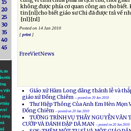
cứng vi tính chưa phải là tịch thu, thời gia
15
không được phía cơ quan công an cho biết. Ðế
20
tin{nl}cho biết giáo sư Chi đã được trả về n
25
{nl}{nl}
30
Posted on 14 Jan 2010
35
[
print
]
40
45
FreeVietNews
nh
, do
iên Hồi
hững
Giáo xứ Hàm Long dâng thánh lễ và thắ
ực Việt
giáo xứ Ðồng Chiêm
 Bắc
-- posted on 20 Jan 2010
Thư Hiệp Thông Của Anh Em Hèn Mọn Vi
ơi bày
Đồng Chiêm
t trí
-- posted on 20 Jan 2010
t vùng
TƯỜNG TRÌNH VỤ THẦY NGUYỄN VĂN T
 mà
CƯỚP VÀ ĐÁNH ĐẬP DÃ MAN
-- posted on 20 Jan 2010
 kể