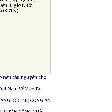
n thu giữ{nl}cũng
n 10 giờ 15 tối,
hà.(SBTN)
p nến cầu nguyện cho
ệt Nam Về Việc Tại
ẶNG DCCT BỊ CÔNG AN