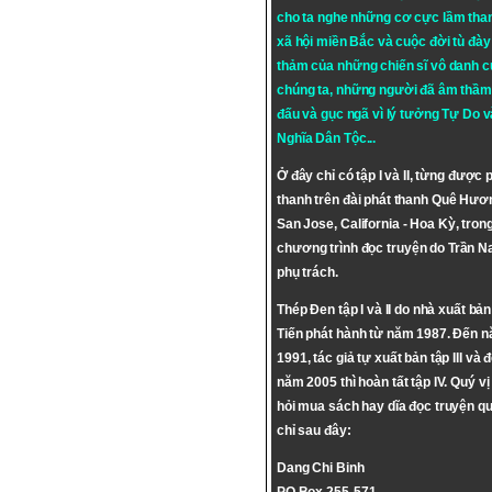
cho ta nghe những cơ cực lầm tha
xã hội miền Bắc và cuộc đời tù đày 
thảm của những chiến sĩ vô danh c
chúng ta, những người đã âm thầm
đấu và gục ngã vì lý tưởng
Tự Do
v
Nghĩa Dân Tộc
...
Ở đây chỉ có tập I và II, từng được 
thanh trên đài phát thanh Quê Hươ
San Jose, California - Hoa Kỳ, tron
chương trình đọc truyện do Trần 
phụ trách.
Thép Đen tập I và II do nhà xuất bả
Tiến phát hành từ năm 1987. Đến 
1991, tác giả tự xuất bản tập III và 
năm 2005 thì hoàn tất tập IV. Quý vị
hỏi mua sách hay dĩa đọc truyện qu
chỉ sau đây:
Dang Chi Binh