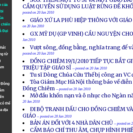
SOS: THÊM MỘT TU SĨ VÀ MỘT GIÁO DÂ
n của
CẦM QUYỀN SỬ DỤNG LUẬT RỪNG ĐỂ KH
bi
posted on 20 Jan 2010
ủa
GIÁO XỨ LA PHÙ HIỆP THÔNG VỚI GIÁ
 chiến
on 20 Jan 2010
à
Đại
GX MỸ DỤ (GP VINH) CẦU NGUYỆN CH
Jan 2010
Vượt sông, đồng bằng, nghĩa trang để 
phát
posted on 20 Jan 2010
ng từ
ĐỒNG CHIÊM 19/1/2010 TIẾP TỤC BẮT G
g
TRIỆU TẬP GIÁO SĨ
Nam
-- posted on 20 Jan 2010
Tu sĩ Dòng Chúa Cứu Thế bị công an VC
Tòa Giám Mục Hà Nội thông báo về diễn 
n Đông
Đồng Chiêm
-- posted on 20 Jan 2010
năm
Mở đầu khốn nạn và ô nhục cho Ngàn n
đến
20 Jan 2010
 có thể
ĐI BỘ TRANH ĐẤU CHO ĐỒNG CHIÊM V
a địa
GIÁO
-- posted on 20 Jan 2010
BẢN ÁN ĐỐI VỚI 4 NHÀ DÂN CHỦ
-- posted on 
CẤM BÁO CHÍ THU ÂM, CHỤP HÌNH PHI