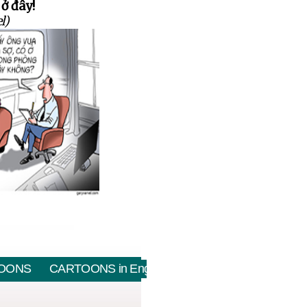
ở đây!
l)
OONS
CARTOONS in English