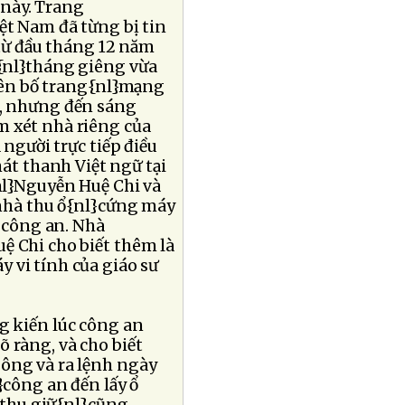
 này. Trang
ệt Nam đã từng bị tin
từ đầu tháng 12 năm
{nl}tháng giêng vừa
yên bố trang{nl}mạng
m, nhưng đến sáng
m xét nhà riêng của
người trực tiếp điều
át thanh Việt ngữ tại
{nl}Nguyễn Huệ Chi và
 nhà thu ổ{nl}cứng máy
ỗ công an. Nhà
ệ Chi cho biết thêm là
 vi tính của giáo sư
 kiến lúc công an
 ràng, và cho biết
 ông và ra lệnh ngày
}công an đến lấy ổ