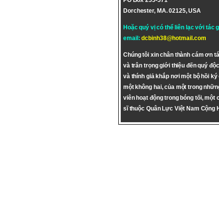
PO Box 255-571
Dorchester, MA. 02125, USA
Hoặc quý vị có thể liên lạc với tác 
email:
dcbinh38@hotmail.com
Chúng tôi xin chân thành cám ơn tá
và trân trọng giới thiệu đến quý độc
và thính giả khắp nơi một bộ hồi ký
một không hai, của một trong nhữn
viên hoạt động trong bóng tối, một 
sĩ thuộc Quân Lực Việt Nam Cộng 