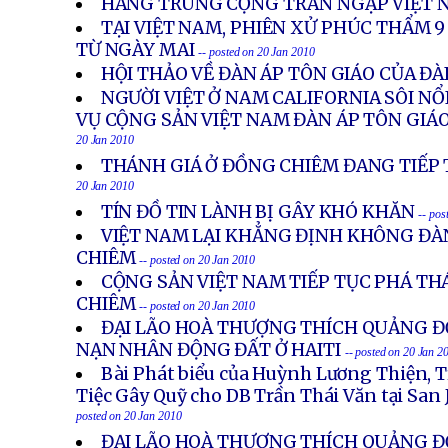
HÀNG TRUNG CỘNG TRÀN NGẬP VIỆT 
TẠI VIỆT NAM, PHIÊN XỬ PHÚC THẨM 9
TỪ NGÀY MAI
-- posted on 20 Jan 2010
HỘI THẢO VỀ ĐÀN ÁP TÔN GIÁO CỦA ĐÀ
NGƯỜI VIỆT Ở NAM CALIFORNIA SÔI N
VỤ CỘNG SẢN VIỆT NAM ĐÀN ÁP TÔN GIÁ
20 Jan 2010
THÁNH GIÁ Ở ĐỒNG CHIÊM ĐANG TIẾP 
20 Jan 2010
TÍN ĐỒ TIN LÀNH BỊ GÂY KHÓ KHĂN
-- pos
VIỆT NAM LẠI KHẲNG ĐỊNH KHÔNG ĐÀ
CHIÊM
-- posted on 20 Jan 2010
CỘNG SẢN VIỆT NAM TIẾP TỤC PHÁ TH
CHIÊM
-- posted on 20 Jan 2010
ĐẠI LÃO HOÀ THƯỢNG THÍCH QUẢNG Đ
NẠN NHÂN ĐỘNG ĐẤT Ở HAITI
-- posted on 20 Jan 2
Bài Phát biểu của Huỳnh Lương Thiện, T
Tiệc Gây Quỹ cho DB Trần Thái Văn tại San 
posted on 20 Jan 2010
ĐẠI LÃO HOÀ THƯỢNG THÍCH QUẢNG Đ