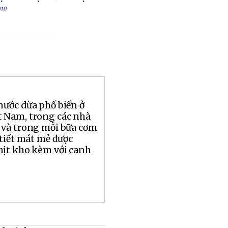
010
nước dừa phổ biến ở
 Nam, trong các nhà
 và trong mỗi bữa cơm
 tiết mát mẻ được
hịt kho kèm với canh