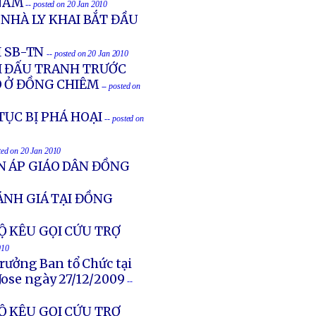
NAM
-- posted on 20 Jan 2010
 NHÀ LY KHAI BẮT ĐẦU
I SB-TN
-- posted on 20 Jan 2010
ỔI ĐẤU TRANH TRƯỚC
O Ở ĐỒNG CHIÊM
-- posted on
TỤC BỊ PHÁ HOẠI
-- posted on
ted on 20 Jan 2010
N ÁP GIÁO DÂN ĐỒNG
ÁNH GIÁ TẠI ĐỒNG
Ộ KÊU GỌI CỨU TRỢ
010
rưởng Ban tổ Chức tại
Jose ngày 27/12/2009
--
Ộ KÊU GỌI CỨU TRỢ