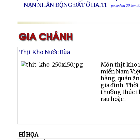
NẠN NHÂN ĐỘNG ĐẤT Ở HAITI
-- posted on 20 Jan 2
Thịt Kho Nước Dừa
Món thịt kho 
miền Nam Việt
hàng, quán ăn
gia đình. Thời
thưởng thức t
rau hoặc...
HÍ HỌA