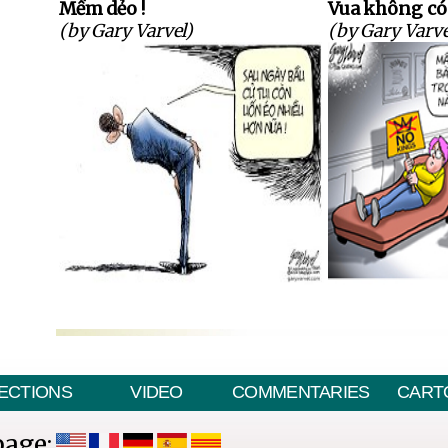
Mềm dẻo !
Vua không có 
(by Gary Varvel)
(by Gary Varve
ECTIONS
VIDEO
COMMENTARIES
CART
page: