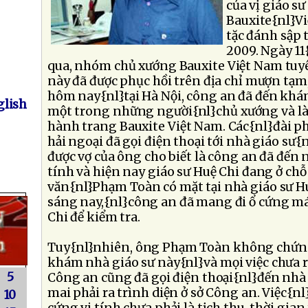
của vị giáo sư
Bauxite{nl}Vi
tặc đánh sập 
2009. Ngày 11
qua, nhóm chủ xướng Bauxite Việt Nam tu
này đã được phục hồi trên địa chỉ mượn tạ
hôm nay{nl}tại Hà Nội, công an đã đến khá
lish
một trong những người{nl}chủ xướng và là 
hành trang Bauxite Việt Nam. Các{nl}đài ph
hải ngoại đã gọi điện thoại tới nhà giáo sư
được vợ của ông cho biết là công an đã đến
tính và hiện nay giáo sư Huệ Chi đang ở ch
văn{nl}Phạm Toàn có mặt tại nhà giáo sư Hu
sáng nay,{nl}công an đã mang đi ổ cứng máy
Chi để kiểm tra.
Tuy{nl}nhiên, ông Phạm Toàn không chứng
khám nhà giáo sư này{nl}và mọi việc chưa rõ
5
Công an cũng đã gọi điện thoại{nl}đến nhà
mai phải ra trình diện ở sở Công an. Việc{nl
10