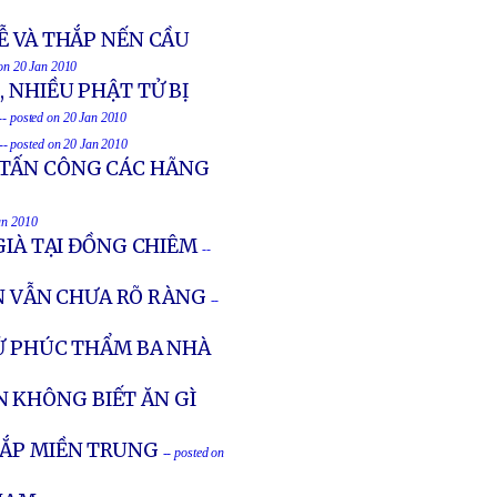
Ễ VÀ THẮP NẾN CẦU
 on 20 Jan 2010
, NHIỀU PHẬT TỬ BỊ
-- posted on 20 Jan 2010
-- posted on 20 Jan 2010
 TẤN CÔNG CÁC HÃNG
an 2010
GIÀ TẠI ĐỒNG CHIÊM
--
 VẪN CHƯA RÕ RÀNG
--
XỬ PHÚC THẨM BA NHÀ
 KHÔNG BIẾT ĂN GÌ
HẮP MIỀN TRUNG
-- posted on