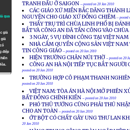
TRANH ĐẤU Ở SAIGON
-- posted on 20 Jan 2010
CÁC GIÁO XỨ MIỀN BẮC DÂNG THÁNH L
NGUYỆN CHO GIÁO XỨ ĐỒNG CHIÊM
giả qua
-- posted
THẦY TRỤ TRÌ CHÙA LINH PHỔ BỊ ĐÁNH
BẮT VÀ CÔNG AN ĐÃ TẤN CÔNG VÀO CHÙA
c giả
3 NGÀY, 5 VỤ ĐÌNH CÔNG TẠI VIỆT NAM
 giả
NHÀ CẦM QUYỀN CỘNG SẢN VIỆT NAM
 có
TIN CÔNG GIÁO
-- posted on 20 Jan 2010
g điệp
HIỆN TRƯỜNG CHÂN NÚI THỜ
chiến
-- posted on 20 J
CÔNG AN HÀ NỘI TIẾP TỤC BẮT NGƯỜI 
Hòa.
posted on 20 Jan 2010
TRƯỜNG HỢP CÔ PHẠM THANH NGHIÊN
posted on 20 Jan 2010
VIỆT NAM: TÒA ÁN HÀ NỘI MỞ PHIÊN 
BẤT ĐỒNG CHÍNH KIẾN
-- posted on 20 Jan 2010
PHÓ THỦ TƯỚNG CŨNG PHẢI THÚ NHẬN
CHO AN TOÀN
-- posted on 20 Jan 2010
ỚT BỘT CÓ CHẤT GÂY UNG THƯ LAN K
20 Jan 2010