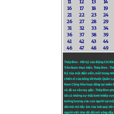
11
12
13
14
16
17
18
19
21
22
23
24
26
27
28
29
31
32
33
34
36
37
38
39
41
42
43
44
46
47
48
49
Thép Đen - Hồi ký của Đặng Chí Bì
Trần Nam thực hiện.
Thép Đen
- Th
Ký của một điện viên, một trong n
chiến sĩ của bóng tối thuộc Quân L
Nam Cộng Hòa hoạt động tại miền
và đã sa vào tay giặc. Thép Đen ph
tất cả những sự thật kinh khiếp vượ
tưởng tượng của con người tại mộ
đất mịt mù hắc ám của loài quỷ dữ
người viết như đã đội mồ sống dậy