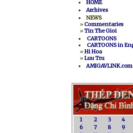
HOME
Archives
NEWS
»
Commentaries
»
Tin The Gioi
CARTOONS
CARTOONS in Eng
»
Hi Hoa
»
Luu Tru
AMIGAVLINK.com
1
2
3
4
6
7
8
9