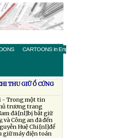
OONS
CARTOONS in English
HI THU GIỮ Ổ CỨNG
i - Trong một tin
chủ trương trang
Nam đã{nl}bị bắt giữ
, và Công an đã đến
Nguyễn Huệ Chi{nl}để
hu giữ máy điện toán