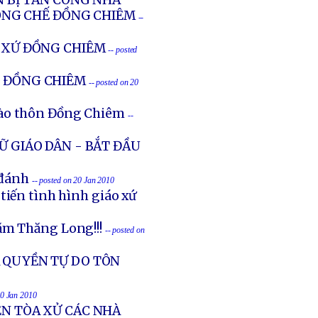
N BỊ TẤN CÔNG NHÀ
ỐNG CHẾ ĐỒNG CHIÊM
--
O XỨ ĐỒNG CHIÊM
-- posted
O ĐỒNG CHIÊM
-- posted on 20
vào thôn Đồng Chiêm
--
IỮ GIÁO DÂN - BẮT ĐẦU
 đánh
-- posted on 20 Jan 2010
tiến tình hình giáo xứ
ăm Thăng Long!!!
-- posted on
À QUYỀN TỰ DO TÔN
20 Jan 2010
ÊN TÒA XỬ CÁC NHÀ