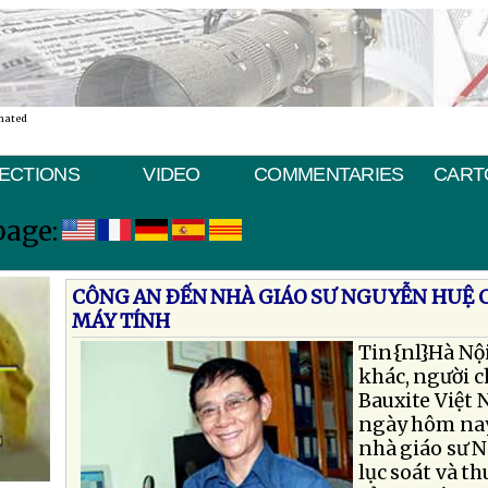
nated
ECTIONS
VIDEO
COMMENTARIES
CART
page:
CÔNG AN ÐẾN NHÀ GIÁO SƯ NGUYỄN HUỆ C
MÁY TÍNH
Tin{nl}Hà Nộ
khác, người 
Bauxite Việt 
ngày hôm nay
nhà giáo sư 
lục soát và t