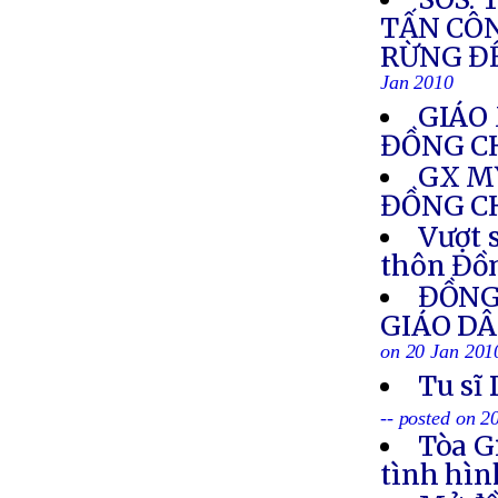
TẤN CÔ
RỪNG Đ
Jan 2010
GIÁO 
ĐỒNG C
GX M
ĐỒNG C
Vượt 
thôn Đồ
ĐỒNG 
GIÁO DÂ
on 20 Jan 201
Tu sĩ
-- posted on 2
Tòa G
tình hìn