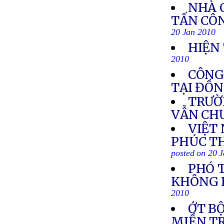
NHÀ 
TẤN CÔN
20 Jan 2010
HIỆN
2010
CÔNG 
TẠI ĐỒ
TRƯỜ
VẪN CH
VIỆT
PHÚC T
posted on 20 
PHÓ 
KHÔNG B
2010
ỚT B
MIỀN T