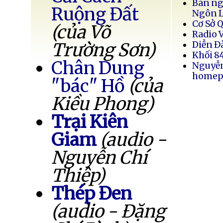
Bán ng
Ruộng Đất
Ngôn 
Cơ Sở 
(của Võ
Radio 
Trường Sơn)
Diễn Đ
Khối 8
Chân Dung
Nguyễ
homep
"bác" Hồ
(của
Kiều Phong)
Trại Kiên
Giam
(audio -
Nguyễn Chí
Thiệp)
Thép Đen
(audio - Đặng