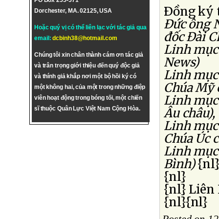
PO Box 255-571
Ðồng ký 
Dorchester, MA. 02125, USA
Ðức ông N
Hoặc quý vị có thể liên lạc với tác giả qua
đốc Ðài C
email:
dcbinh38@hotmail.com
Linh mục 
Chúng tôi xin chân thành cám ơn tác giả
News)
và trân trọng giới thiệu đến quý độc giả
Linh mục
và thính giả khắp nơi một bộ hồi ký có
Chúa Mỹ 
một không hai, của một trong những điệp
Linh mục
viên hoạt động trong bóng tối, một chiến
sĩ thuộc Quân Lực Việt Nam Cộng Hòa.
Âu châu),
Linh mục
Chúa Úc c
Linh mục
Bình)
{nl
{nl}
{nl} Liê
{nl}{nl}