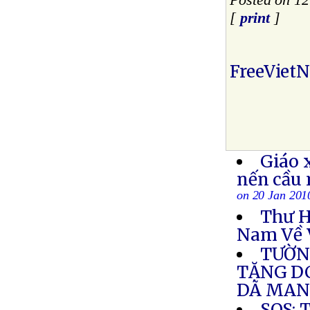
Posted on 12
[
print
]
FreeViet
Giáo 
nến cầu
on 20 Jan 201
Thư H
Nam Về 
TƯỜN
TẶNG DC
DÃ MA
SOS: 