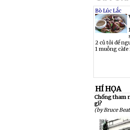
Bò Lúc Lắc
2 củ tỏi dể n
1 muỗng càfe 
HÍ HỌA
Chống tham n
gì?
(by Bruce Beat