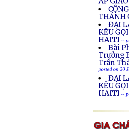
ÁP GIÁ
CỘNG
THÁNH 
ĐẠI 
KÊU GỌI
HAITI
-- 
Bài P
Trưởng B
Trần Thá
posted on 20 
ĐẠI 
KÊU GỌI
HAITI
-- 