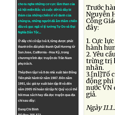
cho ta nghe những cơ cực lầm than của
Trước hà
xã hội miền Bắc và cuộc đời tù đày bi
Nguyễn H
thảm của những chiến sĩ vô danh của
Công Giá
chúng ta, những người đã âm thầm chiến
đây:
đấu và gục ngã vì lý tưởng
Tự Do
và
Đại
Nghĩa Dân Tộc
...
1. Cực lự
Ở đây chỉ có tập I và II, từng được phát
hành hun
thanh trên đài phát thanh Quê Hương từ
2. Yêu cầ
San Jose, California - Hoa Kỳ, trong
chương trình đọc truyện do Trần Nam
trừng tr
phụ trách.
nhân.
3.{nl}Tố 
Thép Đen tập I và II do nhà xuất bản Đông
Tiến phát hành từ năm 1987. Đến năm
động phi
1991, tác giả tự xuất bản tập III và đến
nước VN 
năm 2005 thì hoàn tất tập IV. Quý vị có thể
giả.
hỏi mua sách hay dĩa đọc truyện qua địa
chỉ sau đây:
Ngày 11.1
Dang Chi Binh