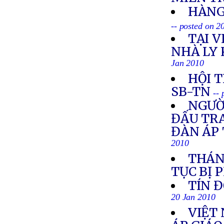
HÀNG
-- posted on 2
TẠI 
NHÀ LY 
Jan 2010
HỘI T
SB-TN
--
NGƯỜI
ĐẤU TR
ĐÀN ÁP 
2010
THÁN
TỤC BỊ 
TÍN 
20 Jan 2010
VIỆT