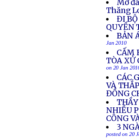
Mở đầ
Thăng Lo
ĐI B
QUYỀN 
BẢN Á
Jan 2010
CẤM 
TÒA XỬ
on 20 Jan 201
CÁC 
VÀ THẮ
ĐỒNG C
THẦY 
NHIỀU P
CÔNG V
3 NGÀ
posted on 20 