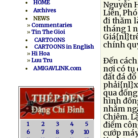
HOME
Nguyễn H
Archives
Liên, Ph
NEWS
đi thăm 
»
Commentaries
tháng 1 n
»
Tin The Gioi
Giá{nl}tr
CARTOONS
chính quy
CARTOONS in English
»
Hi Hoa
Ðến cách
»
Luu Tru
nơi có tụ
AMIGAVLINK.com
đất đá đổ
phải{nl}x
qua đống
hình đốn
nhằm ngăn
Chiêm. Lậ
điểm côn
1
2
3
4
5
cướp máy
6
7
8
9
10