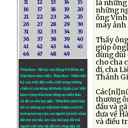
là những
11
12
13
14
15
những ng
16
17
18
19
20
ông Vinh 
21
22
23
24
25
máy ảnh 
26
27
28
29
30
31
32
33
34
35
Thấy ông 
36
37
38
39
40
giúp ông{
41
42
43
44
45
dùng dùi 
46
47
48
49
cho cha 
đi, cha 
Thép Đen - Hồi ký của Đặng Chí Bình
, do
Thánh Gi
Trần Nam thực hiện.
Thép Đen
- Thiên Hồi
Ký của một điện viên, một trong những
chiến sĩ của bóng tối thuộc Quân Lực Việt
Các{nl}n
Nam Cộng Hòa hoạt động tại miền Bắc
thương ôn
và đã sa vào tay giặc. Thép Đen phơi bày
đầu và gã
tất cả những sự thật kinh khiếp vượt trí
đưa về H
tưởng tượng của con người tại một vùng
và điều tr
đất mịt mù hắc ám của loài quỷ dữ mà
người viết như đã đội mồ sống dậy kể