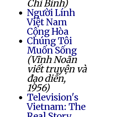
Chí Bình)
Người Lính
Việt Nam
Cộng Hòa
Chúng Tôi
Muốn Sống
(Vĩnh Noãn
viết truyện và
đạo diễn,
1956)
Television's
Vietnam: The
Real Story