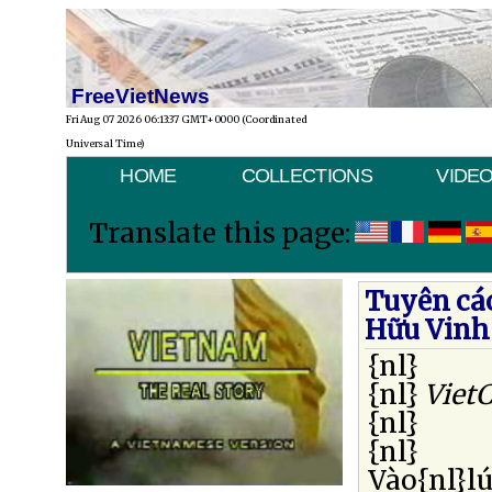
FreeVietNews
Fri Aug 07 2026 06:13:37 GMT+0000 (Coordinated
Universal Time)
HOME
COLLECTIONS
VIDE
Translate this page:
Tuyên cáo
Hữu Vinh
{nl}
{nl}
Viet
{nl}
{nl}
Vào{nl}lú