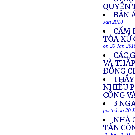
QUYỀN 
BẢN Á
Jan 2010
CẤM 
TÒA XỬ
on 20 Jan 201
CÁC 
VÀ THẮ
ĐỒNG C
THẦY 
NHIỀU P
CÔNG V
3 NGÀ
posted on 20 
NHÀ 
TẤN CÔN