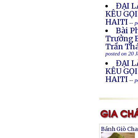
ĐẠI 
KÊU GỌI
HAITI
-- 
Bài P
Trưởng B
Trần Thá
posted on 20 
ĐẠI 
KÊU GỌI
HAITI
-- 
Bánh Giò Cha