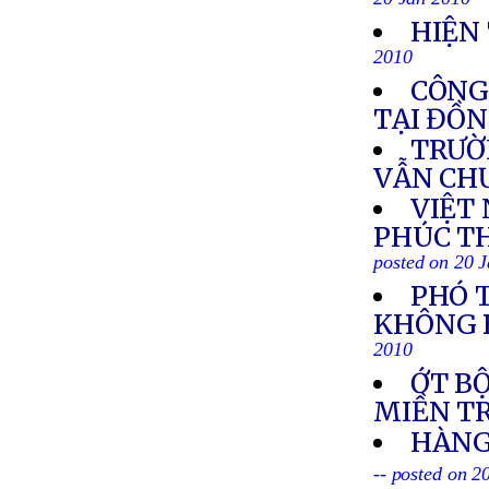
20 Jan 2010
HIỆN
2010
CÔNG 
TẠI ĐỒ
TRƯỜ
VẪN CH
VIỆT
PHÚC T
posted on 20 
PHÓ 
KHÔNG B
2010
ỚT B
MIỀN T
HÀNG
-- posted on 2