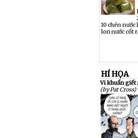
10 chén nước 
lon nước cốt ra
HÍ HỌA
Vi khuẩn giết 
(by Pat Cross)