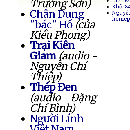
Trường Sơn)
Diễn Đ
Khối 8
Chân Dung
Nguyễ
homep
"bác" Hồ
(của
Kiều Phong)
Trại Kiên
Giam
(audio -
Nguyễn Chí
Thiệp)
Thép Đen
(audio - Đặng
Chí Bình)
Người Lính
Việt Nam