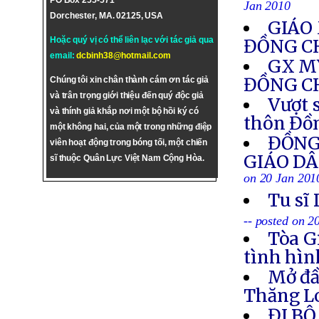
PO Box 255-571
Jan 2010
Dorchester, MA. 02125, USA
GIÁO 
Hoặc quý vị có thể liên lạc với tác giả qua
ĐỒNG C
email:
dcbinh38@hotmail.com
GX M
ĐỒNG C
Chúng tôi xin chân thành cám ơn tác giả
và trân trọng giới thiệu đến quý độc giả
Vượt 
và thính giả khắp nơi một bộ hồi ký có
thôn Đồ
một không hai, của một trong những điệp
ĐỒNG 
viên hoạt động trong bóng tối, một chiến
GIÁO DÂ
sĩ thuộc Quân Lực Việt Nam Cộng Hòa.
on 20 Jan 201
Tu sĩ
-- posted on 2
Tòa G
tình hìn
Mở đầ
Thăng Lo
ĐI B