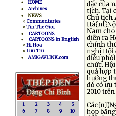
HOME
đặc của 
Archives
tịch. Tại
NEWS
Chủ tịch
»
Commentaries
Hà{nl}Nội
»
Tin The Gioi
Nam cho 
CARTOONS
diễn ra 
CARTOONS in English
chính thứ
»
Hi Hoa
nghị Hội 
»
Luu Tru
điều phố
AMIGAVLINK.com
chức. Hội
quả hợp 
hướng thú
đó có ưu 
2010 trê
Các{nl}N
1
2
3
4
5
họp bằng 
6
7
8
9
10