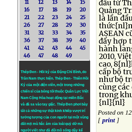
đầu từ T
11
12
13
14
15
Quảng Trị
16
17
18
19
20
là lần đầ
21
22
23
24
25
thức{nl}n
26
27
28
29
30
ASEAN cũ
31
32
33
34
35
đẩy hợp t
36
37
38
39
40
hành lan
41
42
43
44
45
2010, Việ
46
47
48
49
cao, 8{nl
cấp bộ tr
Thép Đen - Hồi ký của Đặng Chí Bình
, do
như bộ tr
Trần Nam thực hiện.
Thép Đen
- Thiên Hồi
cùng các 
Ký của một điện viên, một trong những
chiến sĩ của bóng tối thuộc Quân Lực Việt
trong kh
Nam Cộng Hòa hoạt động tại miền Bắc
{nl}{nl}
và đã sa vào tay giặc. Thép Đen phơi bày
tất cả những sự thật kinh khiếp vượt trí
Posted on 12
tưởng tượng của con người tại một vùng
[
print
]
đất mịt mù hắc ám của loài quỷ dữ mà
người viết như đã đội mồ sống dậy kể