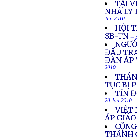
TẠI 
NHÀ LY 
Jan 2010
HỘI T
SB-TN
--
NGƯỜI
ĐẤU TR
ĐÀN ÁP 
2010
THÁN
TỤC BỊ 
TÍN 
20 Jan 2010
VIỆT
ÁP GIÁ
CỘNG
THÁNH 