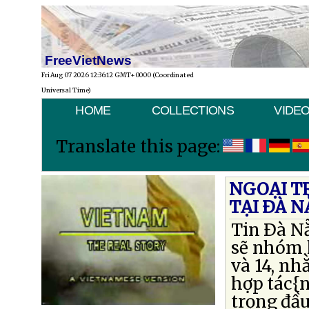
FreeVietNews
Fri Aug 07 2026 12:36:12 GMT+0000 (Coordinated
Universal Time)
HOME
COLLECTIONS
VIDE
Translate this page:
NGOẠI T
TẠI ÐÀ 
Tin Ðà N
sẽ nhóm 
và 14, nh
hợp tác{n
trọng đầu