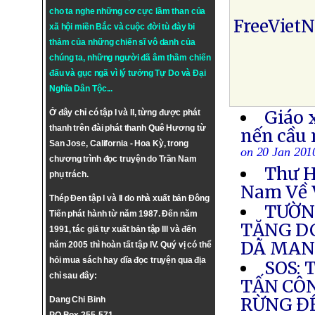
cho ta nghe những cơ cực lầm than của
FreeViet
xã hội miền Bắc và cuộc đời tù đày bi
thảm của những chiến sĩ vô danh của
chúng ta, những người đã âm thầm chiến
đấu và gục ngã vì lý tưởng
Tự Do
và
Đại
Nghĩa Dân Tộc
...
Giáo 
Ở đây chỉ có tập I và II, từng được phát
thanh trên đài phát thanh Quê Hương từ
nến cầu
San Jose, California - Hoa Kỳ, trong
on 20 Jan 201
chương trình đọc truyện do Trần Nam
Thư H
phụ trách.
Nam Về 
Thép Đen tập I và II do nhà xuất bản Đông
TƯỜN
Tiến phát hành từ năm 1987. Đến năm
TẶNG DC
1991, tác giả tự xuất bản tập III và đến
DÃ MA
năm 2005 thì hoàn tất tập IV. Quý vị có thể
hỏi mua sách hay dĩa đọc truyện qua địa
SOS: 
chỉ sau đây:
TẤN CÔ
RỪNG Đ
Dang Chi Binh