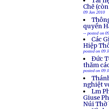
Tài l
Chẽ (còn
09 Jan 2010
Thông
quyền Hà
-- posted on 0
Các G
Hiệp Th
posted on 09 
Ðức T
thăm cá
posted on 09 
Thánh
nghiệt v
Lm Ph
Giuse Ph
Núi Thờ 