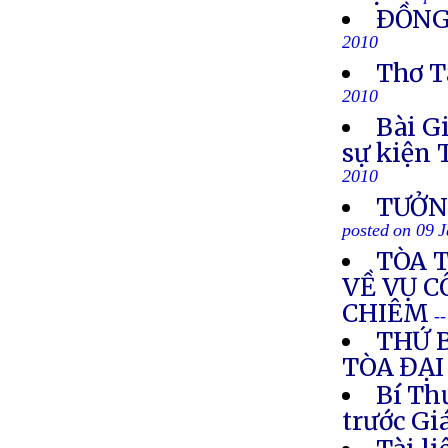
ÐỒNG
2010
Thơ T
2010
Bài G
sự kiện 
2010
TƯỞN
posted on 09 
TÒA 
VỀ VỤ C
CHIÊM
-
THỨ B
TÒA ĐẠI
Bí Th
trước G