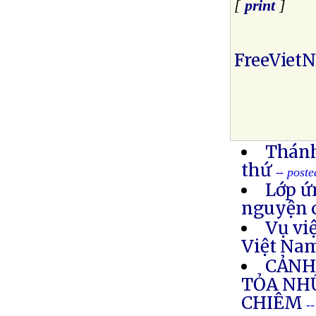
[
print
]
FreeViet
Thánh
thứ
-- post
Lớp ứ
nguyện 
Vụ vi
Việt Na
CẢNH
TỎA NH
CHIÊM
-