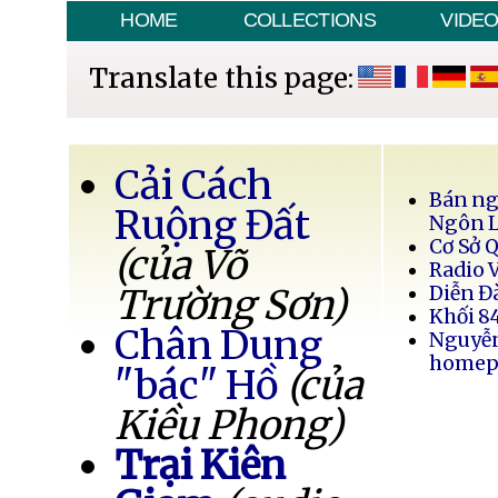
HOME
COLLECTIONS
VIDE
Translate this page:
Cải Cách
Bán ng
Ruộng Đất
Ngôn 
Cơ Sở 
(của Võ
Radio 
Trường Sơn)
Diễn Đ
Khối 8
Chân Dung
Nguyễ
homep
"bác" Hồ
(của
Kiều Phong)
Trại Kiên