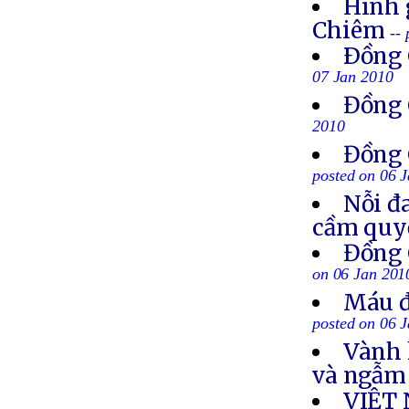
Hình 
Chiêm
--
Ðồng 
07 Jan 2010
Đồng 
2010
Đồng C
posted on 06 
Nỗi đ
cầm quyề
Đồng 
on 06 Jan 201
Máu đ
posted on 06 
Vành 
và ngẫm
VIỆT