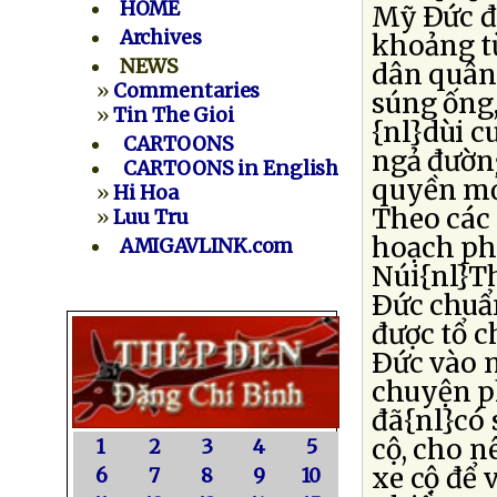
HOME
Mỹ Ðức đ
Archives
khoảng t
NEWS
dân quân 
»
Commentaries
súng ống,
»
Tin The Gioi
{nl}dùi c
CARTOONS
ngả đườn
CARTOONS in English
quyền mở 
»
Hi Hoa
Theo các 
»
Luu Tru
hoạch ph
AMIGAVLINK.com
Núi{nl}T
Ðức chuẩn
được tổ 
Ðức vào n
chuyện p
đã{nl}có 
cộ, cho n
1
2
3
4
5
xe cộ để 
6
7
8
9
10