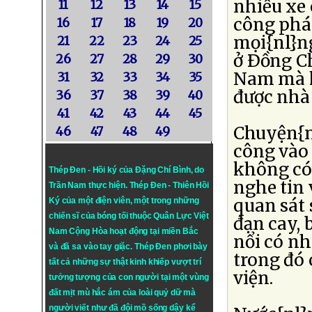
nhiều xe 
11
12
13
14
15
công phá 
16
17
18
19
20
mọi{nl}ng
21
22
23
24
25
ở Ðồng C
26
27
28
29
30
Nam mà h
31
32
33
34
35
được nhà
36
37
38
39
40
41
42
43
44
45
Chuyện{nl
46
47
48
49
công vào
không có
Thép Đen - Hồi ký của Đặng Chí Bình
, do
nghe tin
Trần Nam thực hiện.
Thép Đen
- Thiên Hồi
quan sát 
Ký của một điện viên, một trong những
chiến sĩ của bóng tối thuộc Quân Lực Việt
đạn cay, 
Nam Cộng Hòa hoạt động tại miền Bắc
nổi có nh
và đã sa vào tay giặc. Thép Đen phơi bày
trong đó 
tất cả những sự thật kinh khiếp vượt trí
viện.
tưởng tượng của con người tại một vùng
đất mịt mù hắc ám của loài quỷ dữ mà
người viết như đã đội mồ sống dậy kể