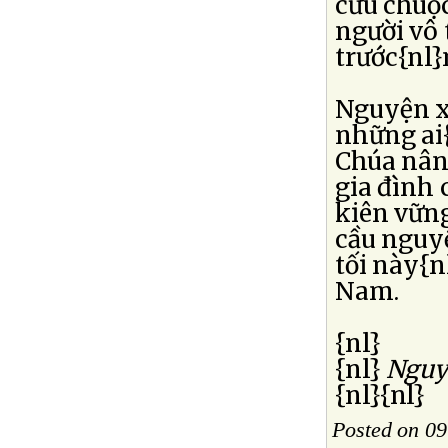
cứu chuộc
người vô 
trước{nl}
Nguyện x
những ai{
Chúa nân
gia đình
kiên vững
cầu nguy
tối này{
Nam.
{nl}
{nl}
Nguy
{nl}{nl}
Posted on 09