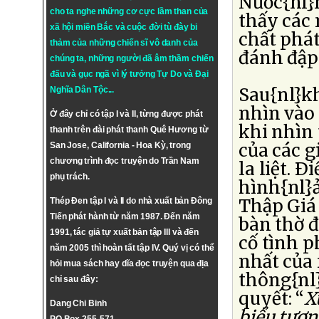
Nước{nl}
cho ta nghe những cơ cực lầm than của
thấy các
xã hội miền Bắc và cuộc đời tù đày bi
chất phá
thảm của những chiến sĩ vô danh của
đánh đập
chúng ta, những người đã âm thầm chiến
đấu và gục ngã vì lý tưởng
Tự Do
và
Đại
Sau{nl}kh
Nghĩa Dân Tộc
...
nhìn vào 
Ở đây chỉ có tập I và II, từng được phát
khi nhìn
thanh trên đài phát thanh Quê Hương từ
của các 
San Jose, California - Hoa Kỳ, trong
chương trình đọc truyện do Trần Nam
la liệt. 
phụ trách.
hình{nl}
Thập Giá 
Thép Đen tập I và II do nhà xuất bản Đông
Tiến phát hành từ năm 1987. Đến năm
bàn thờ đ
1991, tác giả tự xuất bản tập III và đến
cố tình p
năm 2005 thì hoàn tất tập IV. Quý vị có thể
nhất của 
hỏi mua sách hay dĩa đọc truyện qua địa
thông{nl
chỉ sau đây:
quyết: “
X
Dang Chi Binh
biểu tượn