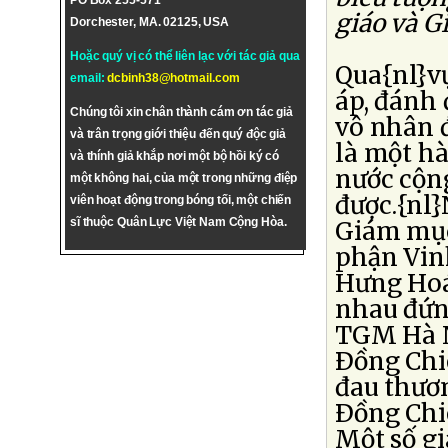
PO Box 255-571
giáo và G
Dorchester, MA. 02125, USA
Hoặc quý vị có thể liên lạc với tác giả qua
Qua{nl}vụ
email:
dcbinh38@hotmail.com
áp, đánh
Chúng tôi xin chân thành cám ơn tác giả
vô nhân 
và trân trọng giới thiệu đến quý độc giả
là một h
và thính giả khắp nơi một bộ hồi ký có
nước cộn
một không hai, của một trong những điệp
được.{nl}
viên hoạt động trong bóng tối, một chiến
sĩ thuộc Quân Lực Việt Nam Cộng Hòa.
Giám mục
phận Vin
Hưng Hoá
nhau đứng
TGM Hà Nộ
Ðồng Chiê
đau thươn
Ðồng Chiê
Một số gi