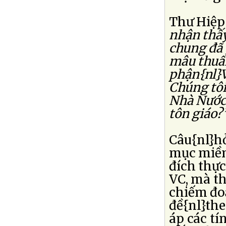
Thư Hiệp
nhận thấy
chung đã 
mâu thuẩn
phận{nl}V
Chúng tôi
Nhà Nước 
tôn giáo?”
Câu{nl}h
mục miền 
đích thực
VC, mà th
chiếm đoạ
đề{nl}the
áp các tí