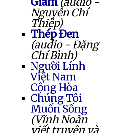
Giam
(audio -
Nguyễn Chí
Thiệp)
Thép Đen
(audio - Đặng
Chí Bình)
Người Lính
Việt Nam
Cộng Hòa
Chúng Tôi
Muốn Sống
(Vĩnh Noãn
viết truyện và