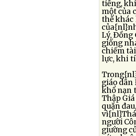
tiếng, kh
một của 
thể khác
của{nl}n
Lý, Ðồng
giống nh
chiếm tài
lực, khi 
Trong{nl
giáo dân 
khổ nạn 
Thập Giá 
quặn đau,
vì{nl}Thá
người Cô
giường củ