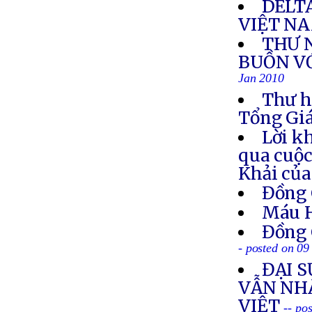
DELT
VIỆT N
THƯ 
BUỒN VỚ
Jan 2010
Thư h
Tổng Gi
Lời k
qua cuộ
Khải của
Đồng 
Máu 
Đồng 
- posted on 09
ĐẠI 
VẪN NH
VIỆT
-- po