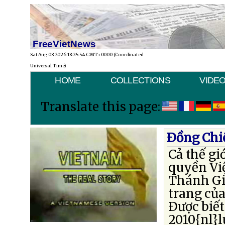
FreeVietNews
Sat Aug 08 2026 18:25:54 GMT+0000 (Coordinated
Universal Time)
HOME
COLLECTIONS
VIDE
Translate this page:
Ðồng Chi
Cả thế gi
quyền Vi
Thánh Gi
trang củ
Ðược biế
2010{nl}