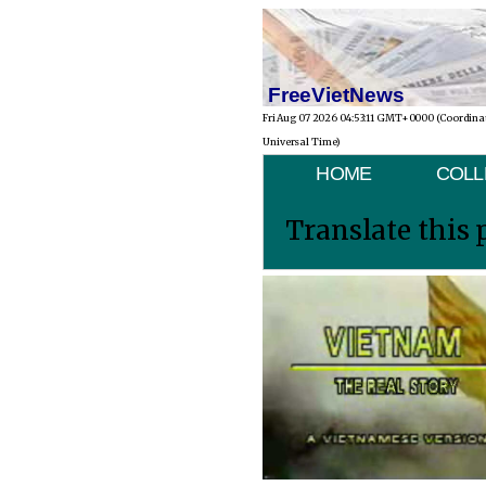
FreeVietNews
Fri Aug 07 2026 04:53:11 GMT+0000 (Coordina
Universal Time)
HOME
COLL
Translate this 