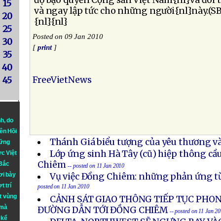
độ bạo quyền Cộng sản Việt Nam{nl}và đòi tr
15
và ngay lập tức cho những người{nl}này.(S
20
{nl}{nl}
25
Posted on 09 Jan 2010
30
[
print
]
35
40
FreeVietNews
45
nh
, do
iên Hồi
Thánh Giá biểu tượng của yêu thương và
hững
Lớp ứng sinh Hà Tây (cũ) hiệp thông c
ực Việt
Chiêm
 Bắc
-- posted on 11 Jan 2010
ơi bày
Vụ việc Đồng Chiêm: những phản ứng t
t trí
posted on 11 Jan 2010
t vùng
CẢNH SÁT GIAO THÔNG TIẾP TỤC PHO
 mà
ĐƯỜNG DẪN TỚI ĐỒNG CHIÊM
-- posted on 11 Jan 2
 kể