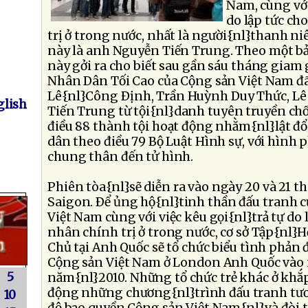
Nam, cùng với
do lập tức c
trị ở trong nước, nhất là người{nl}thanh ni
này là anh Nguyễn Tiến Trung. Theo một b
này gởi ra cho biết sau gần sáu tháng giam 
Nhân Dân Tối Cao của Cộng sản Việt Nam đã
Lê{nl}Công Ðịnh, Trần Huỳnh Duy Thức, L
lish
Tiến Trung từ tội{nl}danh tuyên truyền ch
điều 88 thành tội hoạt động nhằm{nl}lật đ
dân theo điều 79 Bộ Luật Hình sự, với hình 
chung thân đến tử hình.
Phiên tòa{nl}sẽ diễn ra vào ngày 20 và 21 t
Saigon. Ðể ủng hộ{nl}tinh thần đấu tranh 
Việt Nam cùng với việc kêu gọi{nl}trả tự do
nhân chính trị ở trong nước, cơ sở Tập{nl
Chủ tại Anh Quốc sẽ tổ chức biểu tình phản 
Cộng sản Việt Nam ở London Anh Quốc vào 
5
năm{nl}2010. Những tổ chức trẻ khác ở khắ
động những chương{nl}trình đấu tranh tươ
10