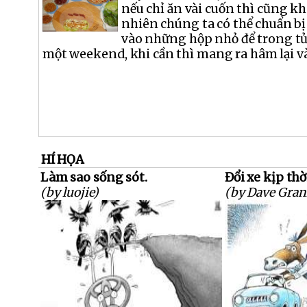
nếu chỉ ăn vài cuốn thì cũng k
nhiên chúng ta có thể chuẩn bị 
vào những hộp nhỏ để trong tủ
một weekend, khi cần thì mang ra hâm lại và
HÍ HỌA
Làm sao sống sót.
Đổi xe kịp thờ
(by luojie)
(by Dave Gran