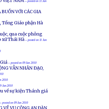
O VIỆT NAM
-- posted on 11 Jan
 BUỒN VỚI CÁC GIA
, Tổng Giáo phận Hà
uộc, qua cuộc phỏng
 xứ Thái Hà
-- posted on 11 Jan
0
 Giá
-- posted on 09 Jan 2010
ỘNG VẪN NHÂN ĐẠO,
010
an 2010
09 Jan 2010
u về sự kiện Thánh giá
-- posted on 09 Jan 2010
G VỀ VỤ CÔNG AN ĐÀN