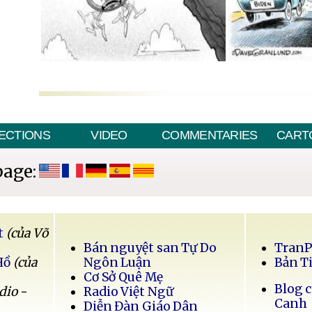
ECTIONS
VIDEO
COMMENTARIES
CART
page:
t
(của Võ
Bán nguyệt san Tự Do
Tran
Hồ
(của
Ngôn Luận
Bản T
Cơ Sở Quê Mẹ
Blog 
dio -
Radio Việt Ngữ
Canh
Diễn Đàn Giáo Dân