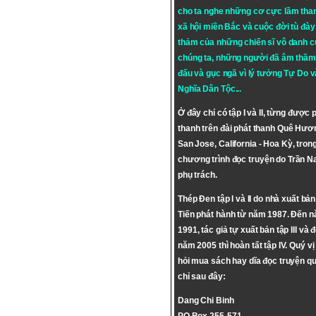
cho ta nghe những cơ cực lầm tha
xã hội miền Bắc và cuộc đời tù đày 
thảm của những chiến sĩ vô danh c
chúng ta, những người đã âm thầm
đấu và gục ngã vì lý tưởng
Tự Do
v
Nghĩa Dân Tộc
...
Ở đây chỉ có tập I và II, từng được 
thanh trên đài phát thanh Quê Hươ
San Jose, California - Hoa Kỳ, tron
chương trình đọc truyện do Trần 
phụ trách.
Thép Đen tập I và II do nhà xuất bả
Tiến phát hành từ năm 1987. Đến 
1991, tác giả tự xuất bản tập III và 
năm 2005 thì hoàn tất tập IV. Quý vị
hỏi mua sách hay dĩa đọc truyện qu
chỉ sau đây:
Dang Chi Binh