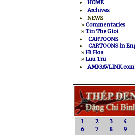
HOME
Archives
NEWS
»
Commentaries
»
Tin The Gioi
CARTOONS
CARTOONS in Eng
»
Hi Hoa
»
Luu Tru
AMIGAVLINK.com
1
2
3
4
6
7
8
9