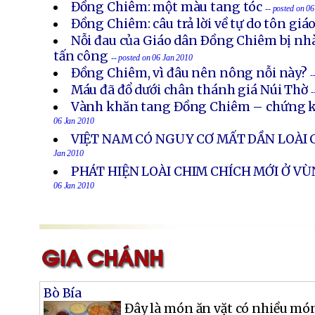
Đồng Chiêm: một màu tang tóc
-- posted on 0
Đồng Chiêm: câu trả lời về tự do tôn giá
Nỗi đau của Giáo dân Ðồng Chiêm bị nh
tấn công
-- posted on 06 Jan 2010
Đồng Chiêm, vì đâu nên nông nỗi này?
-
Máu đã đổ dưới chân thánh giá Núi Thờ
-
Vành khăn tang Đồng Chiêm – chứng k
06 Jan 2010
VIỆT NAM CÓ NGUY CƠ MẤT DẦN LOÀI 
Jan 2010
PHÁT HIỆN LOÀI CHIM CHÍCH MỚI Ở VÙ
06 Jan 2010
Bò Bía
Đây là món ăn vặt có nhiều m