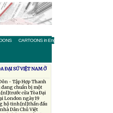
OONS
CARTOONS in English
A ÐẠI SỨ VIỆT NAM Ở
Ðôn - Tập Hợp Thanh
 đang chuẩn bị một
h{nl}trước cửa Tòa Ðại
tại London ngày 19
g hộ tinh{nl}thần đấu
 nhà Dân Chủ Việt