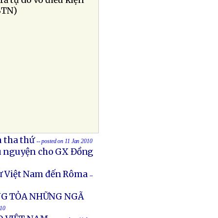
ả tự do vô điều kiện
BTN)
 tha thứ
-- posted on 11 Jan 2010
ầu nguyện cho GX Đồng
ừ Việt Nam đến Rôma
--
NG TỎA NHỮNG NGÃ
010