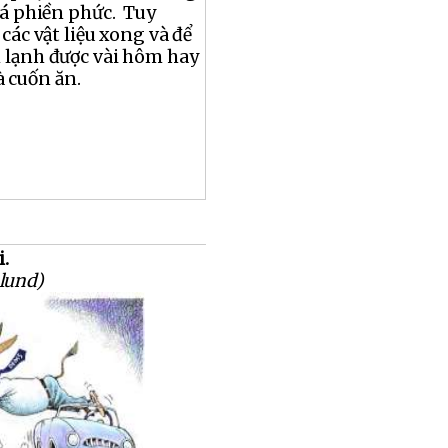
há phiền phức. Tuy
các vật liệu xong và để
 lạnh được vài hôm hay
 cuốn ăn.
i.
lund)