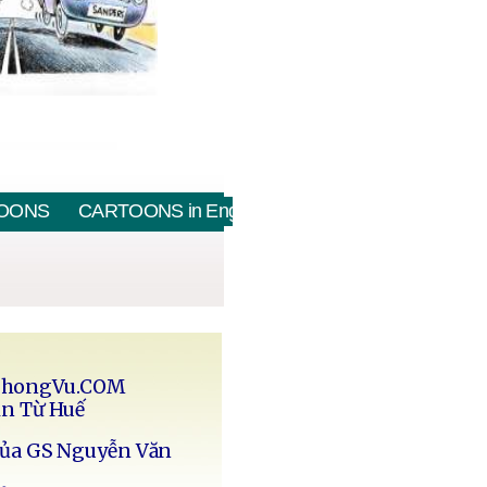
OONS
CARTOONS in English
PhongVu.COM
in Từ Huế
của GS Nguyễn Văn