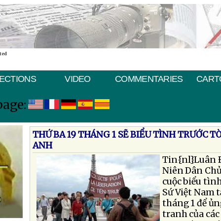
ted
ECTIONS
VIDEO
COMMENTARIES
CART
page:
THỨ BA 19 THÁNG 1 SẼ BIỂU TÌNH TRƯỚC TÒ
ANH
Tin{nl}Luân 
Niên Dân Chủ
cuộc biểu tìn
Sứ Việt Nam 
tháng 1 để ủn
tranh của các