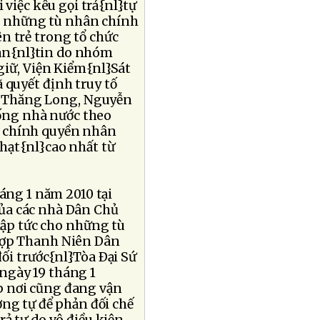
 việc kêu gọi trả{nl}tự
ho những tù nhân chính
ên trẻ trong tổ chức
ản{nl}tin do nhóm
giữ, Viện Kiểm{nl}Sát
 quyết định truy tố
ê Thăng Long, Nguyễn
ống nhà nước theo
ổ chính quyền nhân
phạt{nl}cao nhất từ
háng 1 năm 2010 tại
của các nhà Dân Chủ
 lập tức cho những tù
}Hợp Thanh Niên Dân
đối trước{nl}Tòa Ðại Sứ
ngày 19 tháng 1
p nơi cũng đang vận
ng tự để phản đối chế