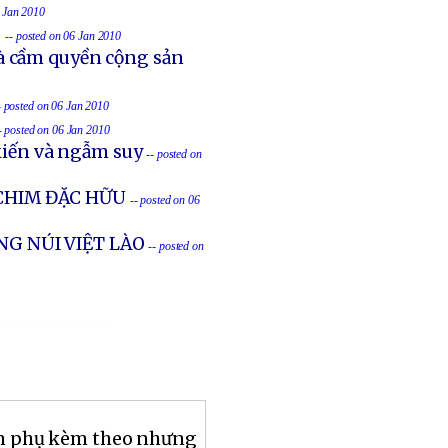
6 Jan 2010
o
-- posted on 06 Jan 2010
à cầm quyền cộng sản
- posted on 06 Jan 2010
- posted on 06 Jan 2010
iến và ngẫm suy
-- posted on
CHIM ĐẶC HỮU
-- posted on 06
NG NÚI VIỆT LÀO
-- posted on
ón phụ kèm theo nhưng