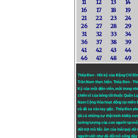
11
12
13
14
16
17
18
19
21
22
23
24
26
27
28
29
31
32
33
34
36
37
38
39
41
42
43
44
46
47
48
49
Thép Đen - Hồi ký của Đặng Chí Bì
Trần Nam thực hiện.
Thép Đen
- Th
Ký của một điện viên, một trong n
chiến sĩ của bóng tối thuộc Quân L
Nam Cộng Hòa hoạt động tại miền
và đã sa vào tay giặc. Thép Đen ph
tất cả những sự thật kinh khiếp vượ
tưởng tượng của con người tại mộ
đất mịt mù hắc ám của loài quỷ dữ
người viết như đã đội mồ sống dậy