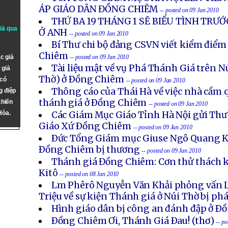
ÁP GIÁO DÂN ĐỒNG CHIÊM
-- posted on 09 Jan 2010
THỨ BA 19 THÁNG 1 SẼ BIỂU TÌNH TRƯỚ
giả qua
Ở ANH
-- posted on 09 Jan 2010
Bí Thư chi bộ đảng CSVN viết kiểm điểm
Chiêm
c giả
-- posted on 09 Jan 2010
Tài liệu mật về vụ Phá Thánh Giá trên Nú
 giả
Thờ) ở Ðồng Chiêm
 có
-- posted on 09 Jan 2010
Thông cáo của Thái Hà về việc nhà cầm q
g điệp
thánh giá ở Ðồng Chiêm
chiến
-- posted on 09 Jan 2010
Hòa.
Các Giám Mục Giáo Tỉnh Hà Nội gửi Thư 
Giáo Xứ Ðồng Chiêm
-- posted on 09 Jan 2010
Ðức Tổng Giám mục Giuse Ngô Quang K
Ðồng Chiêm bị thương
-- posted on 09 Jan 2010
Thánh giá Đồng Chiêm: Cơn thử thách k
Kitô
-- posted on 08 Jan 2010
Lm Phêrô Nguyễn Văn Khải phỏng vấn
Triệu về sự kiện Thánh giá ở Núi Thờ bị ph
Hình giáo dân bị công an đánh đập ở Ð
Ðồng Chiêm Ơi, Thánh Giá Ðau! (thơ)
-- p