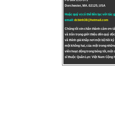
PO Box 255-571
Dorchester, MA. 02125, USA
Hoặc quý vị có thể liên lạc với tác 
email:
dcbinh38@hotmail.com
Chúng tôi xin chân thành cám ơn tá
và trân trọng giới thiệu đến quý độc
và thính giả khắp nơi một bộ hồi ký
một không hai, của một trong nhữn
viên hoạt động trong bóng tối, một 
sĩ thuộc Quân Lực Việt Nam Cộng 