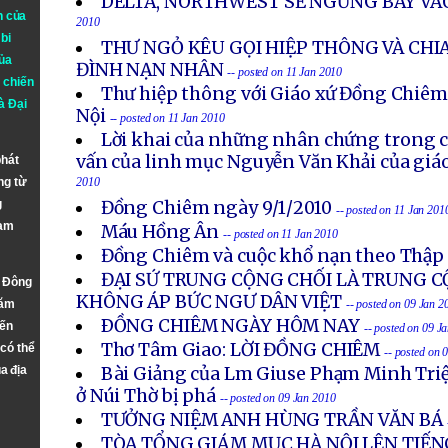
DELTA, NORTHWEST SẼ NGƯNG BAY VÀ
n của
2010
bi
THƯ NGỎ KÊU GỌI HIỆP THÔNG VÀ CHIA
ủa
ĐÌNH NẠN NHÂN
-- posted on 11 Jan 2010
 chiến
Thư hiệp thông với Giáo xứ Đồng Chiêm
à
Đại
Nội
-- posted on 11 Jan 2010
Lời khai của những nhân chứng trong c
vấn của linh mục Nguyễn Văn Khải của giáo
phát
ng từ
2010
g
Đồng Chiêm ngày 9/1/2010
-- posted on 11 Jan 201
Nam
Máu Hồng Ân
-- posted on 11 Jan 2010
Đồng Chiêm và cuộc khổ nạn theo Thập
ĐẠI SỨ TRUNG CỘNG CHỐI LÀ TRUNG C
n Đông
KHÔNG ÁP BỨC NGƯ DÂN VIỆT
năm
-- posted on 09 Jan 2
ÐỒNG CHIÊM NGÀY HÔM NAY
đến
-- posted on 09 J
Thơ Tâm Giao: LỜI ĐỒNG CHIÊM
 có thể
-- posted on 
a địa
Bài Giảng của Lm Giuse Phạm Minh Triệ
ở Núi Thờ bị phá
-- posted on 09 Jan 2010
TƯỞNG NIỆM ANH HÙNG TRẦN VĂN BÁ
TÒA TỔNG GIÁM MỤC HÀ NỘI LÊN TIẾN