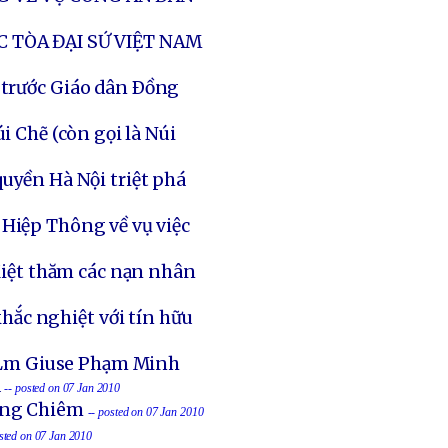
C TÒA ĐẠI SỨ VIỆT NAM
 trước Giáo dân Ðồng
i Chẽ (còn gọi là Núi
uyền Hà Nội triệt phá
Hiệp Thông về vụ việc
iệt thăm các nạn nhân
hắc nghiệt với tín hữu
 Lm Giuse Phạm Minh
á
-- posted on 07 Jan 2010
ồng Chiêm
-- posted on 07 Jan 2010
osted on 07 Jan 2010