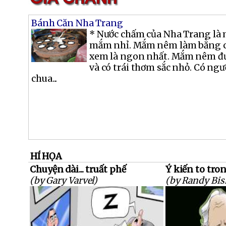
Bánh Căn Nha Trang
* Nước chấm của Nha Trang là
mắm nhỉ. Mắm nêm làm bằng cá
xem là ngon nhất. Mắm nêm đư
và có trái thơm sắc nhỏ. Có ng
chua...
HÍ HỌA
Chuyện dài... truất phế
Ý kiến to tro
(by Gary Varvel)
(by Randy Bis