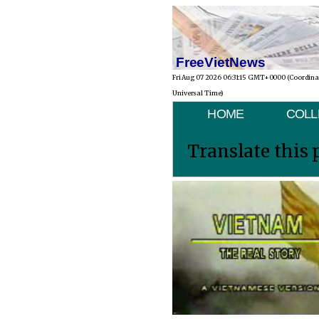
FreeVietNews
Fri Aug 07 2026 06:31:15 GMT+0000 (Coordin
Universal Time)
HOME
COLL
Translate this 