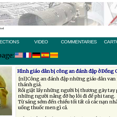
ated
ECTIONS
VIDEO
COMMENTARIES
CART
page:
Hình giáo dân bị công an đánh đập ở Ðồng
{nl}Công an đánh đập những giáo dân van 
thánh giá.
Rồi giật lấy những người bị thương gãy tay 
những người nâng đỡ họ lôi đi để phi tang.
Từ sáng sớm đến chiều tối tất cả các nạn n
uống thuốc men gì cả.