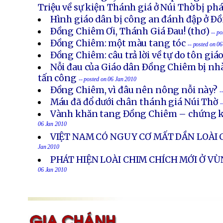
Triệu về sự kiện Thánh giá ở Núi Thờ bị ph
Hình giáo dân bị công an đánh đập ở Ð
Ðồng Chiêm Ơi, Thánh Giá Ðau! (thơ)
-- p
Đồng Chiêm: một màu tang tóc
-- posted on 0
Đồng Chiêm: câu trả lời về tự do tôn giá
Nỗi đau của Giáo dân Ðồng Chiêm bị nh
tấn công
-- posted on 06 Jan 2010
Đồng Chiêm, vì đâu nên nông nỗi này?
-
Máu đã đổ dưới chân thánh giá Núi Thờ
-
Vành khăn tang Đồng Chiêm – chứng k
06 Jan 2010
VIỆT NAM CÓ NGUY CƠ MẤT DẦN LOÀI 
Jan 2010
PHÁT HIỆN LOÀI CHIM CHÍCH MỚI Ở VÙ
06 Jan 2010