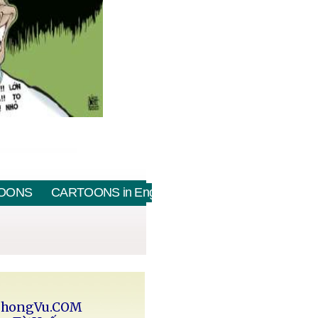
OONS
CARTOONS in English
PhongVu.COM