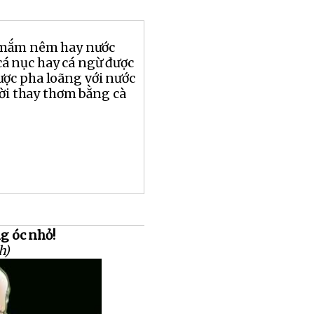
 mắm nêm hay nước
 nục hay cá ngừ được
ợc pha loãng với nước
ười thay thơm bằng cà
ng óc nhỏ!
h)