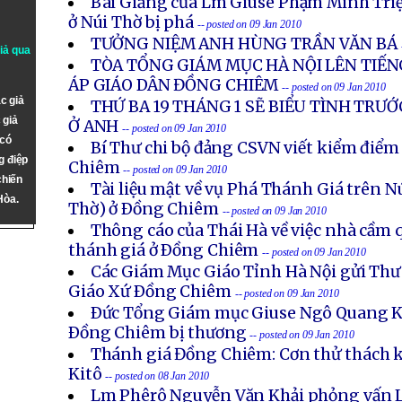
Bài Giảng của Lm Giuse Phạm Minh Triệ
ở Núi Thờ bị phá
-- posted on 09 Jan 2010
TƯỞNG NIỆM ANH HÙNG TRẦN VĂN BÁ
giả qua
TÒA TỔNG GIÁM MỤC HÀ NỘI LÊN TIẾN
ÁP GIÁO DÂN ĐỒNG CHIÊM
-- posted on 09 Jan 2010
c giả
THỨ BA 19 THÁNG 1 SẼ BIỂU TÌNH TRƯỚ
 giả
Ở ANH
-- posted on 09 Jan 2010
 có
Bí Thư chi bộ đảng CSVN viết kiểm điểm
g điệp
Chiêm
-- posted on 09 Jan 2010
chiến
Tài liệu mật về vụ Phá Thánh Giá trên Nú
Hòa.
Thờ) ở Ðồng Chiêm
-- posted on 09 Jan 2010
Thông cáo của Thái Hà về việc nhà cầm q
thánh giá ở Ðồng Chiêm
-- posted on 09 Jan 2010
Các Giám Mục Giáo Tỉnh Hà Nội gửi Thư 
Giáo Xứ Ðồng Chiêm
-- posted on 09 Jan 2010
Ðức Tổng Giám mục Giuse Ngô Quang K
Ðồng Chiêm bị thương
-- posted on 09 Jan 2010
Thánh giá Đồng Chiêm: Cơn thử thách k
Kitô
-- posted on 08 Jan 2010
Lm Phêrô Nguyễn Văn Khải phỏng vấn