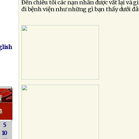
Ðến chiều tối các nạn nhân được vất lại và g
đi bệnh viện như những gì bạn thấy dưới đâ
lish
5
10