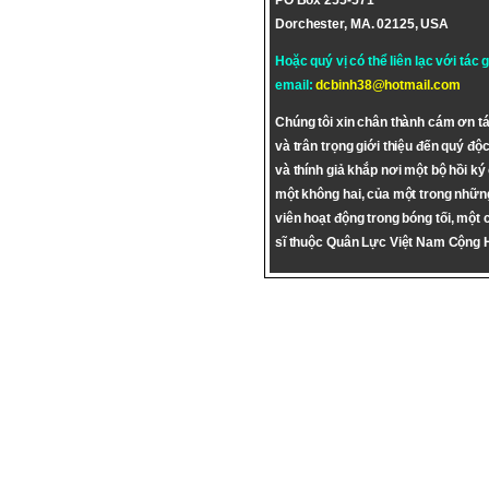
PO Box 255-571
Dorchester, MA. 02125, USA
Hoặc quý vị có thể liên lạc với tác 
email:
dcbinh38@hotmail.com
Chúng tôi xin chân thành cám ơn tá
và trân trọng giới thiệu đến quý độc
và thính giả khắp nơi một bộ hồi ký
một không hai, của một trong nhữn
viên hoạt động trong bóng tối, một 
sĩ thuộc Quân Lực Việt Nam Cộng 