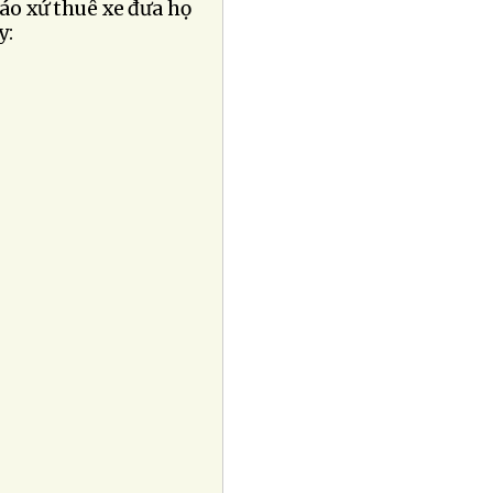
iáo xứ thuê xe đưa họ
y: