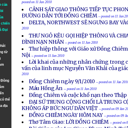
posted on 11 Jan 2010
n của
CẢNH SÁT GIAO THÔNG TIẾP TỤC PHO
bi
ĐƯỜNG DẪN TỚI ĐỒNG CHIÊM
-- posted on 11 Jan 2
ủa
DELTA, NORTHWEST SẼ NGƯNG BAY VÀ
 chiến
2010
à
Đại
THƯ NGỎ KÊU GỌI HIỆP THÔNG VÀ CHIA
ĐÌNH NẠN NHÂN
-- posted on 11 Jan 2010
phát
Thư hiệp thông với Giáo xứ Đồng Chiêm
ng từ
Nội
-- posted on 11 Jan 2010
g
Lời khai của những nhân chứng trong c
Nam
vấn của linh mục Nguyễn Văn Khải của giáo
2010
Đồng Chiêm ngày 9/1/2010
n Đông
-- posted on 11 Jan 201
năm
Máu Hồng Ân
-- posted on 11 Jan 2010
đến
Đồng Chiêm và cuộc khổ nạn theo Thập
 có thể
ĐẠI SỨ TRUNG CỘNG CHỐI LÀ TRUNG C
a địa
KHÔNG ÁP BỨC NGƯ DÂN VIỆT
-- posted on 09 Jan 2
ÐỒNG CHIÊM NGÀY HÔM NAY
-- posted on 09 J
Thơ Tâm Giao: LỜI ĐỒNG CHIÊM
-- posted on 