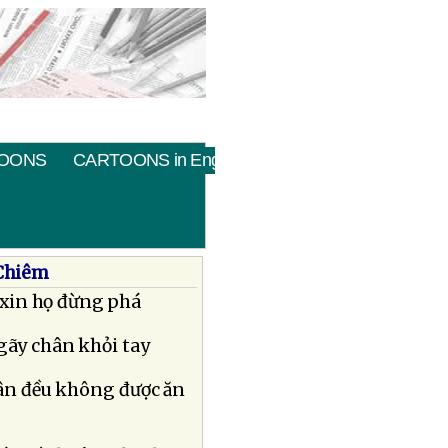
OONS
CARTOONS in English
 Chiêm
xin họ đừng phá
gãy chân khỏi tay
hân đều không được ăn