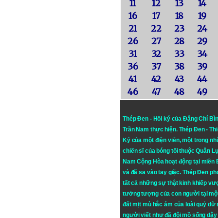
11
12
13
14
16
17
18
19
21
22
23
24
26
27
28
29
31
32
33
34
36
37
38
39
41
42
43
44
46
47
48
49
Thép Đen - Hồi ký của Đặng Chí Bì
Trần Nam thực hiện.
Thép Đen
- Th
Ký của một điện viên, một trong n
chiến sĩ của bóng tối thuộc Quân L
Nam Cộng Hòa hoạt động tại miền
và đã sa vào tay giặc. Thép Đen ph
tất cả những sự thật kinh khiếp vượ
tưởng tượng của con người tại mộ
đất mịt mù hắc ám của loài quỷ dữ
người viết như đã đội mồ sống dậy