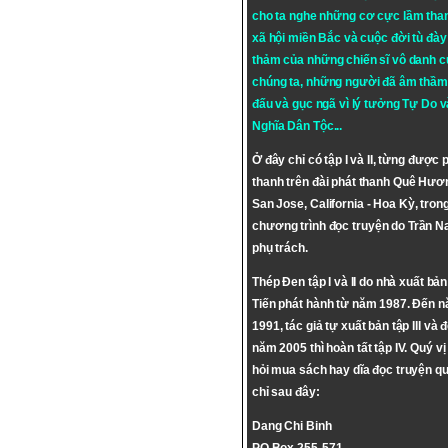
cho ta nghe những cơ cực lầm tha
xã hội miền Bắc và cuộc đời tù đày 
thảm của những chiến sĩ vô danh c
chúng ta, những người đã âm thầm
đấu và gục ngã vì lý tưởng
Tự Do
v
Nghĩa Dân Tộc
...
Ở đây chỉ có tập I và II, từng được 
thanh trên đài phát thanh Quê Hươ
San Jose, California - Hoa Kỳ, tron
chương trình đọc truyện do Trần 
phụ trách.
Thép Đen tập I và II do nhà xuất bả
Tiến phát hành từ năm 1987. Đến 
1991, tác giả tự xuất bản tập III và 
năm 2005 thì hoàn tất tập IV. Quý vị
hỏi mua sách hay dĩa đọc truyện qu
chỉ sau đây:
Dang Chi Binh