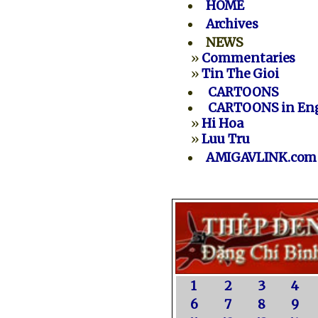
HOME
Archives
NEWS
»
Commentaries
»
Tin The Gioi
CARTOONS
CARTOONS in Eng
»
Hi Hoa
»
Luu Tru
AMIGAVLINK.com
1
2
3
4
6
7
8
9