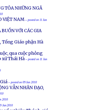
NG TỎA NHỮNG NGÃ
010
O VIỆT NAM
-- posted on 11 Jan
 BUỒN VỚI CÁC GIA
, Tổng Giáo phận Hà
uộc, qua cuộc phỏng
 xứ Thái Hà
-- posted on 11 Jan
0
 Giá
-- posted on 09 Jan 2010
ỘNG VẪN NHÂN ĐẠO,
010
an 2010
09 Jan 2010