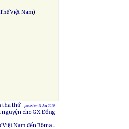
Thế Việt Nam
)
 tha thứ
-- posted on 11 Jan 2010
ầu nguyện cho GX Đồng
ừ Việt Nam đến Rôma
--