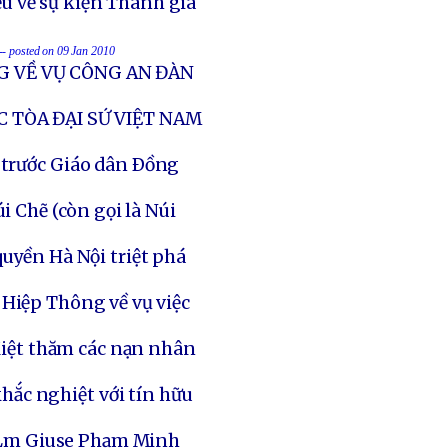
u về sự kiện Thánh giá
-- posted on 09 Jan 2010
G VỀ VỤ CÔNG AN ĐÀN
C TÒA ĐẠI SỨ VIỆT NAM
 trước Giáo dân Ðồng
i Chẽ (còn gọi là Núi
uyền Hà Nội triệt phá
Hiệp Thông về vụ việc
iệt thăm các nạn nhân
hắc nghiệt với tín hữu
 Lm Giuse Phạm Minh