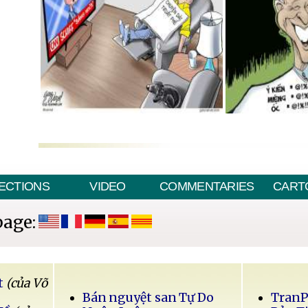
ECTIONS
VIDEO
COMMENTARIES
CART
page:
t
(của Võ
Bán nguyệt san Tự Do
Tran