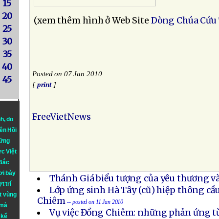
15
20
(xem thêm hình ở Web Site
Dòng Chúa Cứu 
25
30
35
40
Posted on 07 Jan 2010
45
[
print
]
FreeVietNews
nh
, do
iên Hồi
hững
ực Việt
 Bắc
ơi bày
Thánh Giá biểu tượng của yêu thương và
t trí
Lớp ứng sinh Hà Tây (cũ) hiệp thông c
t vùng
Chiêm
-- posted on 11 Jan 2010
 mà
Vụ việc Đồng Chiêm: những phản ứng t
 kể