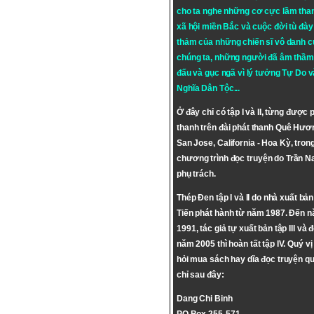
cho ta nghe những cơ cực lầm tha
xã hội miền Bắc và cuộc đời tù đày 
thảm của những chiến sĩ vô danh c
chúng ta, những người đã âm thầm
đấu và gục ngã vì lý tưởng
Tự Do
v
Nghĩa Dân Tộc
...
Ở đây chỉ có tập I và II, từng được 
thanh trên đài phát thanh Quê Hươ
San Jose, California - Hoa Kỳ, tron
chương trình đọc truyện do Trần 
phụ trách.
Thép Đen tập I và II do nhà xuất bả
Tiến phát hành từ năm 1987. Đến 
1991, tác giả tự xuất bản tập III và 
năm 2005 thì hoàn tất tập IV. Quý vị
hỏi mua sách hay dĩa đọc truyện qu
chỉ sau đây:
Dang Chi Binh