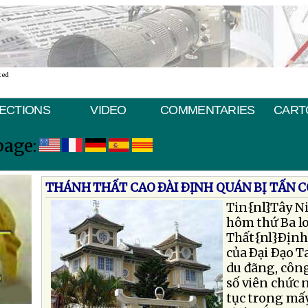
ted
ECTIONS
VIDEO
COMMENTARIES
CART
page:
THÁNH THẤT CAO ÐÀI ÐỊNH QUÁN BỊ TẤN 
Tin{nl}Tây Ni
hôm thứ Ba lo
Thất{nl}Ðịnh
của Ðại Ðạo T
du đãng, công
số viên chức 
tục trong mấ