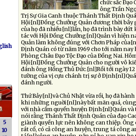
chức sắc Ðạo 
ông Trần Ngọ
Trị Sự Gia Canh thuộc Thánh Thất Ðịnh Quá
Hội{nl}Ðồng Chưởng Quản đương thời bây g
của họ đã nhiều{nl}lần, họ đã trình bày dứt
tác với Hội Ðồng Chưởng{nl}Quản vì hiện 
Quản làm không đúng với Chơn Pháp của{n
lish
Ðịnh Quán có từ năm 1969 cho tới năm nay h
Phòng Châu Ðạo Tộc Ðạo của Ðồng Nai. Hôm 
Hội{nl}Ðồng Chưởng Quản cho người vô ki
đánh ông Hồng Thủ Ðức.{nl}Rồi tới ngày 12 h
tường của vị cựu chánh trị sự ở Ðịnh{nl}Quá
đánh người.
Thứ Bảy{nl}và Chủ Nhật vừa rồi, họ đã hành
khi những nguời{nl}này bất mãn quá, cùng 
với nhà cầm quyền huyện Ðịnh{nl}Quán và th
nói rằng Thánh Thất Ðịnh Quán của đạo Cao
5
giành quyền lực nên không can thiệp. Ông 
rát cổ, có cả công an huyện, trung tá công 
10