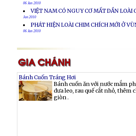
06 Jan 2010
VIỆT NAM CÓ NGUY CƠ MẤT DẦN LOÀI 
Jan 2010
PHÁT HIỆN LOÀI CHIM CHÍCH MỚI Ở VÙ
06 Jan 2010
Bánh Cuốn Tráng Hơi
Bánh cuốn ăn với nước mắm pha
dưa leo, rau quế cắt nhỏ, thêm
giòn .