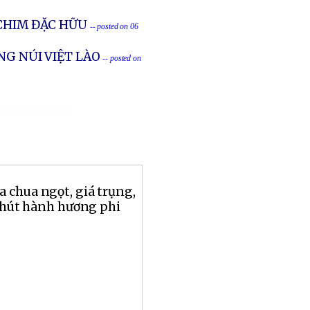
CHIM ĐẶC HỮU
-- posted on 06
NG NÚI VIỆT LÀO
-- posted on
 chua ngọt, giá trụng,
 chút hành hương phi