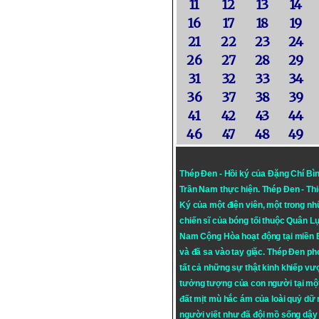
11
12
13
14
16
17
18
19
21
22
23
24
26
27
28
29
31
32
33
34
36
37
38
39
41
42
43
44
46
47
48
49
Thép Đen - Hồi ký của Đặng Chí Bì
Trần Nam thực hiện.
Thép Đen
- Th
Ký của một điện viên, một trong n
chiến sĩ của bóng tối thuộc Quân L
Nam Cộng Hòa hoạt động tại miền
và đã sa vào tay giặc. Thép Đen ph
tất cả những sự thật kinh khiếp vượ
tưởng tượng của con người tại mộ
đất mịt mù hắc ám của loài quỷ dữ
người viết như đã đội mồ sống dậy