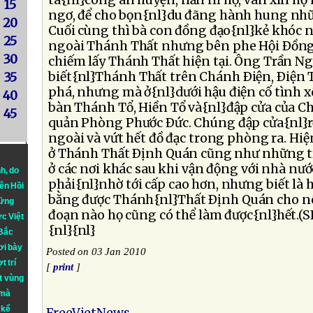
tá{nl}công an huyện, năn nỉ họ, van xin h
15
ngơ, để cho bọn{nl}du đãng hành hung nhữn
20
Cuối cùng thì bà con đồng đạo{nl}kẻ khóc ng
25
ngoài Thánh Thất nhưng bên phe Hội Ðồn
30
chiếm lấy Thánh Thất hiện tại. Ông Trần N
biết{nl}Thánh Thất trên Chánh Ðiện, Ðiện 
35
phá, nhưng mà ở{nl}dưới hậu điện cố tình xô
40
bàn Thánh Tổ, Hiền Tổ và{nl}đập cửa của Ch
45
quản Phòng Phước Ðức. Chúng đập cửa{nl}r
ngoài và vứt hết đồ đạc trong phòng ra. Hiệ
ở Thánh Thất Ðịnh Quán cũng như những tí
ở các nơi khác sau khi vận động với nhà nước
nh
, do
phải{nl}nhờ tới cấp cao hơn, nhưng biết là 
iên Hồi
bằng được Thánh{nl}Thất Ðịnh Quán cho nê
hững
đoạn nào họ cũng có thể làm được{nl}hết.(
ực Việt
{nl}{nl}
 Bắc
ơi bày
Posted on 03 Jan 2010
t trí
[
print
]
t vùng
 mà
 kể