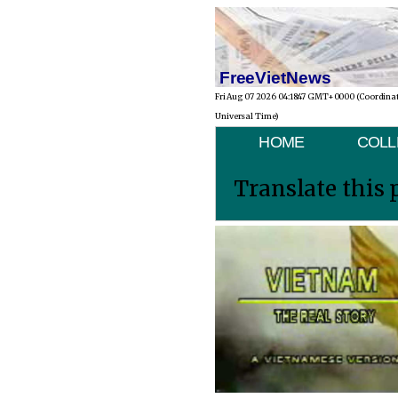
FreeVietNews
Fri Aug 07 2026 04:18:47 GMT+0000 (Coordina
Universal Time)
HOME
COLL
Translate this 