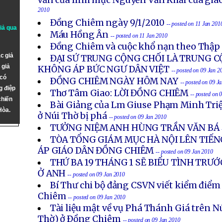
vấn của linh mục Nguyễn Văn Khải của giáo
2010
Đồng Chiêm ngày 9/1/2010
-- posted on 11 Jan 201
giả qua
Máu Hồng Ân
-- posted on 11 Jan 2010
Đồng Chiêm và cuộc khổ nạn theo Thập
c giả
ĐẠI SỨ TRUNG CỘNG CHỐI LÀ TRUNG C
 giả
KHÔNG ÁP BỨC NGƯ DÂN VIỆT
-- posted on 09 Jan 2
 có
ÐỒNG CHIÊM NGÀY HÔM NAY
-- posted on 09 J
g điệp
Thơ Tâm Giao: LỜI ĐỒNG CHIÊM
-- posted on 
chiến
Bài Giảng của Lm Giuse Phạm Minh Triệ
Hòa.
ở Núi Thờ bị phá
-- posted on 09 Jan 2010
TƯỞNG NIỆM ANH HÙNG TRẦN VĂN BÁ
TÒA TỔNG GIÁM MỤC HÀ NỘI LÊN TIẾN
ÁP GIÁO DÂN ĐỒNG CHIÊM
-- posted on 09 Jan 2010
THỨ BA 19 THÁNG 1 SẼ BIỂU TÌNH TRƯỚ
Ở ANH
-- posted on 09 Jan 2010
Bí Thư chi bộ đảng CSVN viết kiểm điểm
Chiêm
-- posted on 09 Jan 2010
Tài liệu mật về vụ Phá Thánh Giá trên Nú
Thờ) ở Ðồng Chiêm
-- posted on 09 Jan 2010