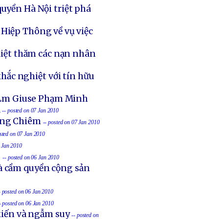
uyền Hà Nội triệt phá
Hiệp Thông về vụ việc
iệt thăm các nạn nhân
hắc nghiệt với tín hữu
 Lm Giuse Phạm Minh
á
-- posted on 07 Jan 2010
ồng Chiêm
-- posted on 07 Jan 2010
osted on 07 Jan 2010
6 Jan 2010
o
-- posted on 06 Jan 2010
à cầm quyền cộng sản
- posted on 06 Jan 2010
- posted on 06 Jan 2010
iến và ngẫm suy
-- posted on