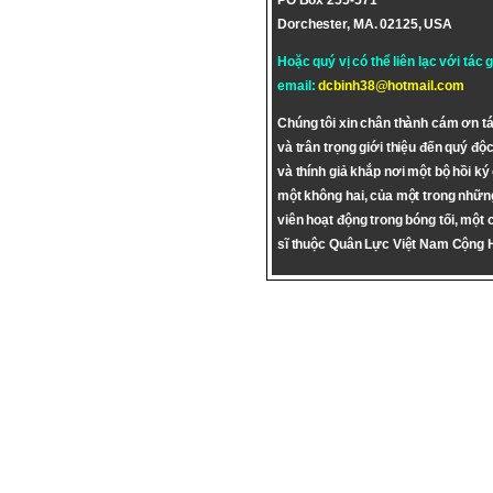
PO Box 255-571
Dorchester, MA. 02125, USA
Hoặc quý vị có thể liên lạc với tác 
email:
dcbinh38@hotmail.com
Chúng tôi xin chân thành cám ơn tá
và trân trọng giới thiệu đến quý độc
và thính giả khắp nơi một bộ hồi ký
một không hai, của một trong nhữn
viên hoạt động trong bóng tối, một 
sĩ thuộc Quân Lực Việt Nam Cộng 