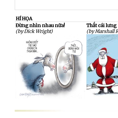
HÍ HỌA
Đừng nhìn nhau nữa!
Thắt cái lưng
(by Dick Wright)
(by Marshall 