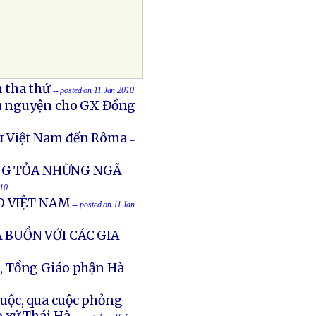
 tha thứ
-- posted on 11 Jan 2010
ầu nguyện cho GX Đồng
ừ Việt Nam đến Rôma
--
NG TỎA NHỮNG NGÃ
010
O VIỆT NAM
-- posted on 11 Jan
 BUỒN VỚI CÁC GIA
, Tổng Giáo phận Hà
uộc, qua cuộc phỏng