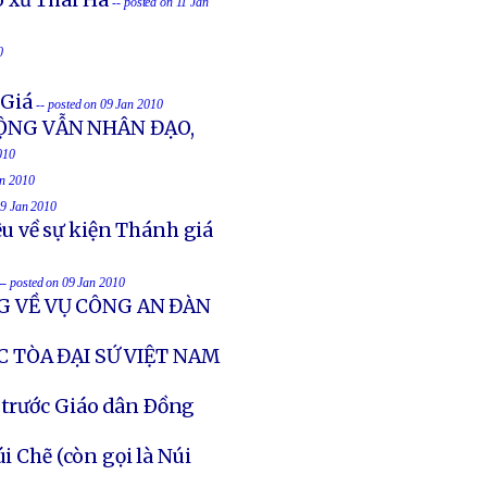
 xứ Thái Hà
-- posted on 11 Jan
0
 Giá
-- posted on 09 Jan 2010
ỘNG VẪN NHÂN ĐẠO,
010
an 2010
09 Jan 2010
u về sự kiện Thánh giá
-- posted on 09 Jan 2010
G VỀ VỤ CÔNG AN ĐÀN
C TÒA ĐẠI SỨ VIỆT NAM
 trước Giáo dân Ðồng
i Chẽ (còn gọi là Núi