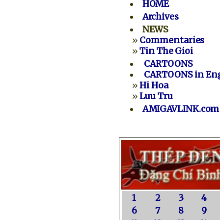
HOME
Archives
NEWS
»
Commentaries
»
Tin The Gioi
CARTOONS
CARTOONS in Eng
»
Hi Hoa
»
Luu Tru
AMIGAVLINK.com
1
2
3
4
6
7
8
9