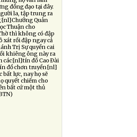
ọ nhưng họ vẫn làm
g đồng đạo tại đây.
ười la, tập trung ra
g{nl}Chưởng Quản
gọc Thuận cho
Thờ thì không có đập
 xát rồi đập ngay cả
ánh Trị Sự quyền cai
ồi khiêng ông này ra
n các{nl}tín đồ Cao Ðài
n đồ chơn truyền{nl}
 bất lực, nay họ sẽ
họ quyết chiếm cho
n bất cứ một thủ
SBTN)