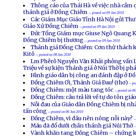
Thông cáo của Thái Hà về việc nhà cầm q
thánh giá ở Ðồng Chiêm
-- posted on 09 Jan 2010
Các Giám Mục Giáo Tỉnh Hà Nội gửi Thư 
Giáo Xứ Ðồng Chiêm
-- posted on 09 Jan 2010
Ðức Tổng Giám mục Giuse Ngô Quang K
Ðồng Chiêm bị thương
-- posted on 09 Jan 2010
Thánh giá Đồng Chiêm: Cơn thử thách k
Kitô
-- posted on 08 Jan 2010
Lm Phêrô Nguyễn Văn Khải phỏng vấn
Triệu về sự kiện Thánh giá ở Núi Thờ bị ph
Hình giáo dân bị công an đánh đập ở Ð
Ðồng Chiêm Ơi, Thánh Giá Ðau! (thơ)
-- p
Đồng Chiêm: một màu tang tóc
-- posted on 0
Đồng Chiêm: câu trả lời về tự do tôn giá
Nỗi đau của Giáo dân Ðồng Chiêm bị nh
tấn công
-- posted on 06 Jan 2010
Đồng Chiêm, vì đâu nên nông nỗi này?
-
Máu đã đổ dưới chân thánh giá Núi Thờ
-
Vành khăn tang Đồng Chiêm – chứng k