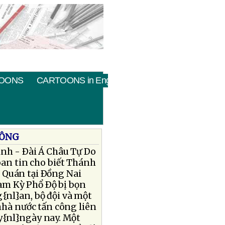
OONS
CARTOONS in English
CÔNG
nh - Ðài Á Châu Tự Do
an tin cho biết Thánh
 Quán tại Ðồng Nai
am Kỳ Phổ Ðộ bị bọn
{nl}an, bộ đội và một
nhà nước tấn công liên
y{nl}ngày nay. Một