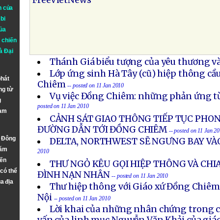
FreeVietNews
n của
bi
ủa
 chiến
à
Đại
Thánh Giá biểu tượng của yêu thương và
Lớp ứng sinh Hà Tây (cũ) hiệp thông c
phát
Chiêm
-- posted on 11 Jan 2010
ng từ
Vụ việc Đồng Chiêm: những phản ứng t
g
posted on 11 Jan 2010
Nam
CẢNH SÁT GIAO THÔNG TIẾP TỤC PHO
ĐƯỜNG DẪN TỚI ĐỒNG CHIÊM
-- posted on 11 Jan 2
n Đông
DELTA, NORTHWEST SẼ NGƯNG BAY VÀ
năm
2010
đến
THƯ NGỎ KÊU GỌI HIỆP THÔNG VÀ CHIA
 có thể
ĐÌNH NẠN NHÂN
-- posted on 11 Jan 2010
a địa
Thư hiệp thông với Giáo xứ Đồng Chiêm
Nội
-- posted on 11 Jan 2010
Lời khai của những nhân chứng trong c