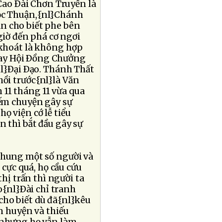
Cao Ðài Chơn Truyền là
c Thuận,{nl}Chánh
n cho biết phe bên
iờ đến phá cơ ngơi
 khoát là không hợp
nay Hội Ðồng Chưởng
l}Ðại Ðạo. Thánh Thất
ồi trước{nl}là Văn
11 tháng 11 vừa qua
ếm chuyện gây sự
ọ viện cớ lễ tiểu
n thì bắt đầu gây sự
 hung một số người và
cực quá, họ cầu cứu
ị trấn thì người ta
{nl}Ðài chỉ tranh
cho biết dù đã{nl}kêu
an huyện và thiếu