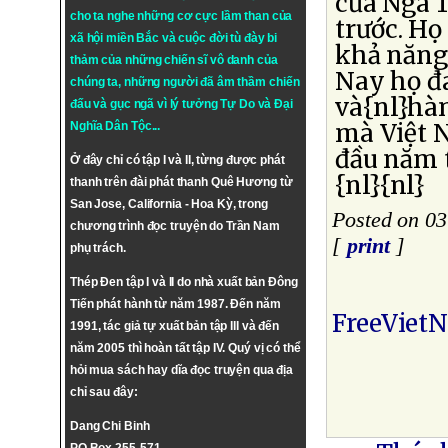
của Nga 
cho ta nghe những cơ cực lầm than của
trước. Họ
xã hội miền Bắc và cuộc đời tù đày bi
khả năng
thảm của những chiến sĩ vô danh của
Nay họ đ
chúng ta, những người đã âm thầm chiến
và{nl}hà
đấu và gục ngã vì lý tưởng
Tự Do
và
Đại
mà Việt 
Nghĩa Dân Tộc
...
đầu năm 
Ở đây chỉ có tập I và II, từng được phát
{nl}{nl}
thanh trên đài phát thanh Quê Hương từ
San Jose, California - Hoa Kỳ, trong
Posted on 03
chương trình đọc truyện do Trần Nam
[
print
]
phụ trách.
Thép Đen tập I và II do nhà xuất bản Đông
Tiến phát hành từ năm 1987. Đến năm
FreeViet
1991, tác giả tự xuất bản tập III và đến
năm 2005 thì hoàn tất tập IV. Quý vị có thể
hỏi mua sách hay dĩa đọc truyện qua địa
chỉ sau đây:
Dang Chi Binh