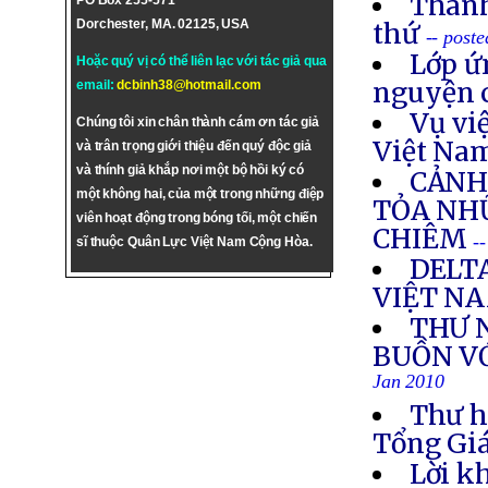
Thánh
PO Box 255-571
Dorchester, MA. 02125, USA
thứ
-- post
Lớp ứ
Hoặc quý vị có thể liên lạc với tác giả qua
nguyện 
email:
dcbinh38@hotmail.com
Vụ vi
Chúng tôi xin chân thành cám ơn tác giả
Việt Na
và trân trọng giới thiệu đến quý độc giả
và thính giả khắp nơi một bộ hồi ký có
CẢNH
một không hai, của một trong những điệp
TỎA NH
viên hoạt động trong bóng tối, một chiến
CHIÊM
-
sĩ thuộc Quân Lực Việt Nam Cộng Hòa.
DELT
VIỆT N
THƯ 
BUỒN VỚ
Jan 2010
Thư h
Tổng Gi
Lời k