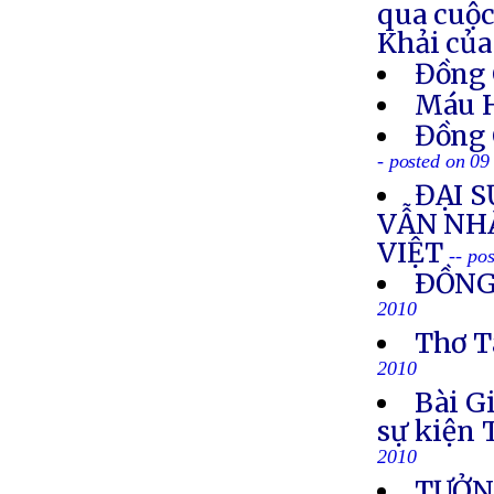
qua cuộ
Khải của
Đồng 
Máu 
Đồng 
- posted on 09
ĐẠI 
VẪN NH
VIỆT
-- po
ÐỒNG
2010
Thơ T
2010
Bài G
sự kiện 
2010
TƯỞN