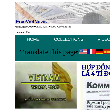
FreeVietNews
Mon Aug 10 2026 09:43:52 GMT+0000 (Coordinated
Universal Time)
HOME
COLLECTIONS
VIDE
Translate this page:
HỢP ÐỒN
LÀ 4 TỈ 