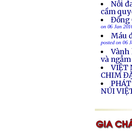
Nỗi đ
cầm quyề
Đồng 
on 06 Jan 201
Máu đ
posted on 06 
Vành 
và ngẫm
VIỆT
CHIM Đ
PHÁT
NÚI VIỆ