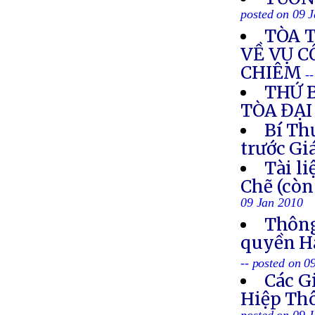
posted on 09 
TÒA 
VỀ VỤ C
CHIÊM
-
THỨ B
TÒA ĐẠI
Bí Th
trước G
Tài l
Chẽ (còn
09 Jan 2010
Thông
quyền Hà
-- posted on 0
Các G
Hiệp Th