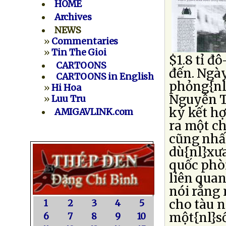
HOME
Archives
NEWS
»
Commentaries
»
Tin The Gioi
$1.8 tỉ đ
CARTOONS
đến. Ngày
CARTOONS in English
phỏng{nl
»
Hi Hoa
Nguyễn T
»
Luu Tru
ký kết h
AMIGAVLINK.com
ra một ch
cũng nhất
dù{nl}xưa
quốc phòn
liên quan
nói rằng 
cho tàu 
1
2
3
4
5
một{nl}s
6
7
8
9
10