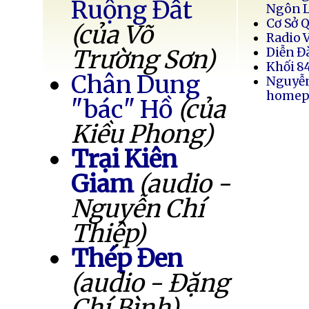
Ruộng Đất
Ngôn 
Cơ Sở 
(của Võ
Radio 
Trường Sơn)
Diễn Đ
Khối 8
Chân Dung
Nguyễ
homep
"bác" Hồ
(của
Kiều Phong)
Trại Kiên
Giam
(audio -
Nguyễn Chí
Thiệp)
Thép Đen
(audio - Đặng
Chí Bình)