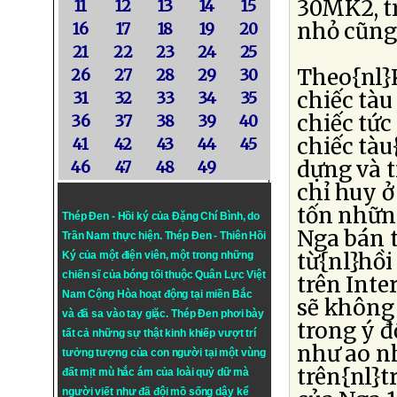
30MK2, tr
11
12
13
14
15
nhỏ cũng 
16
17
18
19
20
21
22
23
24
25
Theo{nl}K
26
27
28
29
30
chiếc tàu
31
32
33
34
35
chiếc tức
36
37
38
39
40
chiếc tà
41
42
43
44
45
dựng và tr
46
47
48
49
chỉ huy 
tốn những
Thép Đen - Hồi ký của Đặng Chí Bình
, do
Nga bán t
Trần Nam thực hiện.
Thép Đen
- Thiên Hồi
từ{nl}hồi
Ký của một điện viên, một trong những
chiến sĩ của bóng tối thuộc Quân Lực Việt
trên Int
Nam Cộng Hòa hoạt động tại miền Bắc
sẽ không
và đã sa vào tay giặc. Thép Đen phơi bày
trong ý đ
tất cả những sự thật kinh khiếp vượt trí
như ao nh
tưởng tượng của con người tại một vùng
trên{nl}
đất mịt mù hắc ám của loài quỷ dữ mà
người viết như đã đội mồ sống dậy kể