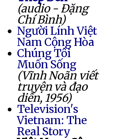
(audio - Đặng
Chí Bình)
Người Lính Việt
Nam Cộng Hòa
Chúng Tôi
Muốn Sống
(Vĩnh Noãn viết
truyện và đạo
diễn, 1956)
Television's
Vietnam: The
Real Story