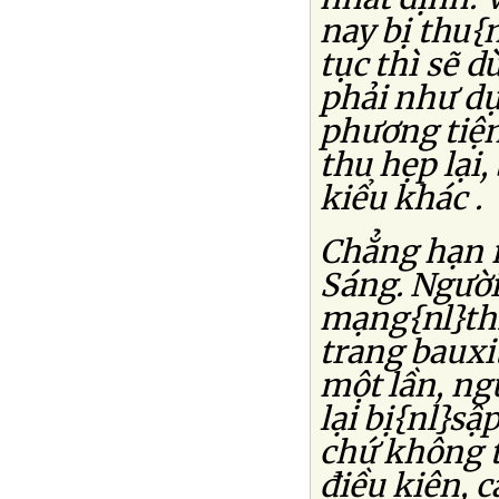
nay bị thu{n
tục thì sẽ 
phải như dự
phương tiện
thu hẹp lại,
kiểu khác .
Chẳng hạn n
Sáng. Người
mạng{nl}thì
trang bauxi
một lần, ng
lại bị{nl}sậ
chứ không t
điều kiện, c