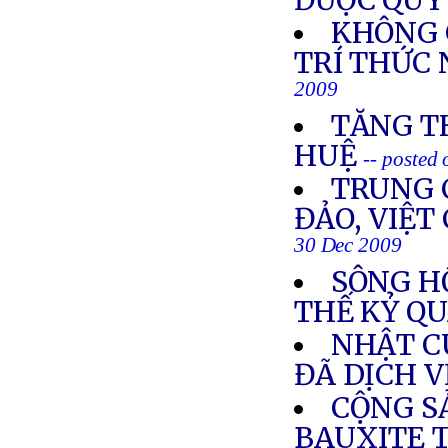
ĐƯỢC QUY
KHÔNG 
TRÍ THỨC 
2009
TĂNG T
HUỆ
-- posted
TRUNG 
ĐẢO, VIỆT
30 Dec 2009
SÔNG H
THẾ KỶ Q
NHẬT C
ĐÃ DỊCH V
CỘNG S
BAUXITE T