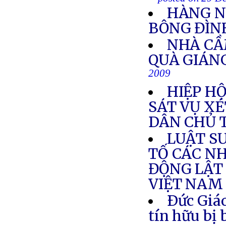
HÀNG N
BÔNG ĐÌN
NHÀ CẦ
QUÀ GIÁN
2009
HIỆP H
SÁT VỤ X
DÂN CHỦ 
LUẬT S
TỐ CÁC N
ĐỘNG LẬT 
VIỆT NAM
Ðức Giáo
tín hữu bị 