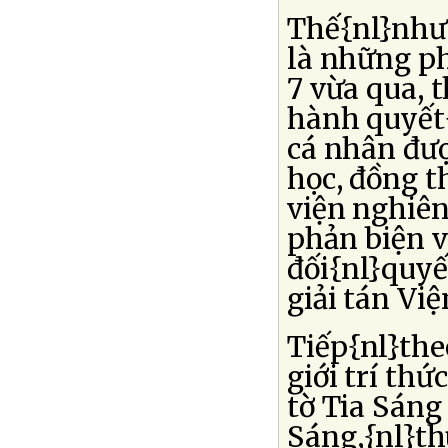
Thế{nl}nhưn
là những p
7 vừa qua,
hành quyết{
cá nhân đượ
học, đồng t
viện nghiên
phản biện v
đối{nl}quyế
giải tán Việ
Tiếp{nl}the
giới trí thứ
tờ Tia Sáng 
Sáng,{nl}th