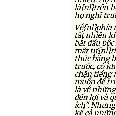
là{nl}trên 
họ nghĩ trướ
Về{nl}phía 
tất nhiên k
bắt đầu bộc
mất tự{nl}ti
thức bằng 
trước, có k
chặn tiếng n
muốn để trí
là về những
đến lợi và 
ích". Nhưng
kể cả những