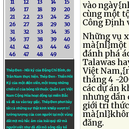
11
12
13
14
15
vào ngày{nl
16
17
18
19
20
cùng một tộ
21
22
23
24
25
Công Ðịnh v
26
27
28
29
30
31
32
33
34
35
Những vụ xử
36
37
38
39
40
mà{nl}một l
41
42
43
44
45
đánh phá ác
46
47
48
49
Talawas hay
Việt Nam,{n
Thép Đen - Hồi ký của Đặng Chí Bình
, do
tháng 4 -20
Trần Nam thực hiện.
Thép Đen
- Thiên Hồi
Ký của một điện viên, một trong những
các dự án k
chiến sĩ của bóng tối thuộc Quân Lực Việt
nhưng dần d
Nam Cộng Hòa hoạt động tại miền Bắc
và đã sa vào tay giặc. Thép Đen phơi bày
giới trí th
tất cả những sự thật kinh khiếp vượt trí
mà{nl}khôn
tưởng tượng của con người tại một vùng
đăng.
đất mịt mù hắc ám của loài quỷ dữ mà
người viết như đã đội mồ sống dậy kể