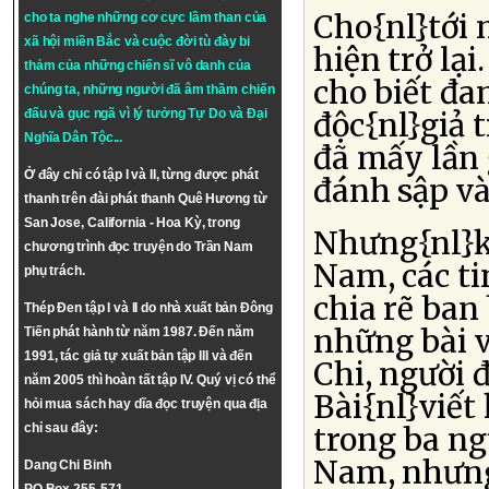
Cho{nl}tới 
cho ta nghe những cơ cực lầm than của
xã hội miền Bắc và cuộc đời tù đày bi
hiện trở lại
thảm của những chiến sĩ vô danh của
cho biết đa
chúng ta, những người đã âm thầm chiến
đấu và gục ngã vì lý tưởng
Tự Do
và
Đại
độc{nl}giả 
Nghĩa Dân Tộc
...
đã mấy lần 
Ở đây chỉ có tập I và II, từng được phát
đánh sập và
thanh trên đài phát thanh Quê Hương từ
San Jose, California - Hoa Kỳ, trong
Nhưng{nl}k
chương trình đọc truyện do Trần Nam
Nam, các ti
phụ trách.
chia rẽ ban 
Thép Đen tập I và II do nhà xuất bản Đông
những bài v
Tiến phát hành từ năm 1987. Đến năm
1991, tác giả tự xuất bản tập III và đến
Chi, người 
năm 2005 thì hoàn tất tập IV. Quý vị có thể
Bài{nl}viết
hỏi mua sách hay dĩa đọc truyện qua địa
trong ba ng
chỉ sau đây:
Nam, nhưng 
Dang Chi Binh