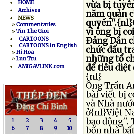
HOME
vừa bị tuyê
Archives
năm quản ch
NEWS
quyền''.{nl
»
Commentaries
vì ông bị co
»
Tin The Gioi
Ðảng Dân ch
CARTOONS
CARTOONS in English
chức đấu tr
»
Hi Hoa
những tổ ch
»
Luu Tru
để tiêu diệt
AMIGAVLINK.com
{nl}
Ông Trần An
bài viết bị 
và Nhà nước
ở{nl}Việt 
bạo động''.
1
2
3
4
5
6
7
8
9
10
bốn nhà bất