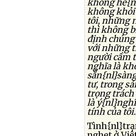
không hề{nl
không khỏi 
tôi, những 
thì không 
định chúng 
với những t
người cầm t
nghĩa là kh
sẵn{nl}sàng 
tư, trong s
trọng trách
là ý{nl}ngh
tính của tôi.'
Tình{nl}trạ
nghẹt ở Việ