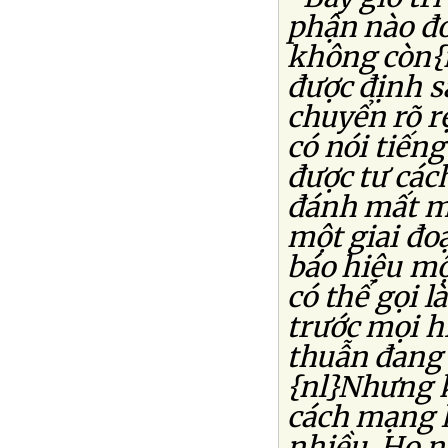
phận nào đó
không còn{n
được định s
chuyển rõ rệ
có nói tiến
được tư cách
đánh mất mì
một giai đoạ
báo hiệu mộ
có thể gọi l
trước mọi h
thuẫn đang 
{nl}Nhưng k
cách mạng l
nhiều. Họ n