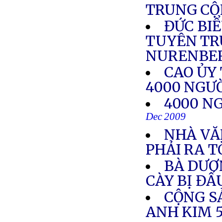
TRUNG C
ĐỨC BI
TUYÊN TR
NURENBE
CAO ỦY 
4000 NGƯ
4000 NG
Dec 2009
NHÀ VĂ
PHẢI RA T
BÀ DƯƠ
CÀY BỊ ĐẤ
CỘNG S
ANH KIM 