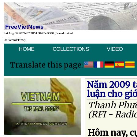
FreeVietNews
Sat Aug 08 2026 07:28:51 GMT+0000 (Coordinated
Universal Time)
HOME
COLLECTIONS
VIDEO
Translate this page:
Năm 2009 tạ
luận cho giớ
Thanh Phư
(RFI - Radi
Hôm nay, c