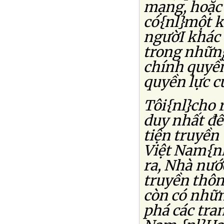
mạng, hoặc 
có{nl}một k
ngườI khác 
trong nhữn
chính quyền
quyền lực c
Tôi{nl}cho 
duy nhất để
tiện truyền
Việt Nam{nl
ra, Nhà nướ
truyền thông
còn có nhữ
phá các tra