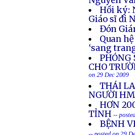
Nguyễn Vă
Hồi ký:
Giáo sĩ đi 
Đón Gián
Quan hệ 
‘sang tran
PHÓNG S
CHO TRƯỜ
on 29 Dec 2009
THÁI LA
NGƯỜI HM
HƠN 20
TỈNH
-- poste
BỆNH V
-- posted on 29 D