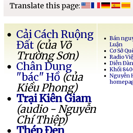
Translate this page:
Cải Cách Ruộng
Bán nguy
Đất
(của Võ
Luận
Cơ Sở Qu
Trường Sơn)
Radio Vi
Chân Dung
Diễn Đàn
Khối 840
"bác" Hồ
(của
Nguyễn 
homepa
Kiều Phong)
Trại Kiên Giam
(audio - Nguyễn
Chí Thiệp)
Thép Đen