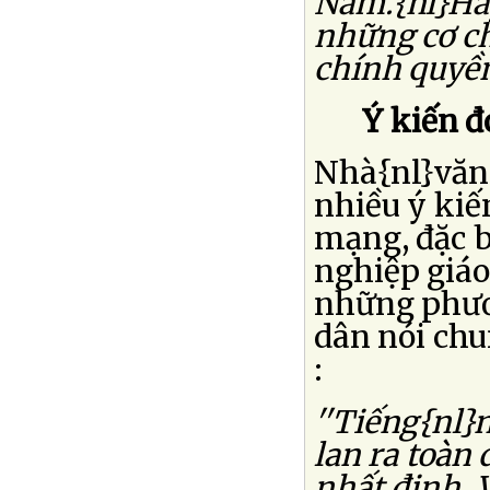
Nam.{nl}Hay
những cơ ch
chính quyền 
Ý kiến 
Nhà{nl}văn 
nhiều ý kiế
mạng, đặc b
nghiệp giáo
những phươn
dân nói chu
:
''Tiếng{nl}n
lan ra toàn
nhất định. 