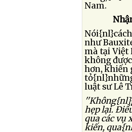
Nam.
Nhận
Nói{nl}cách
như Bauxite
mà tại Việt
không được 
hơn, khiến 
tỏ{nl}những
luật sư Lê T
''Không{nl}
hẹp lại. Ðiề
qua các vụ 
kiến, qua{n