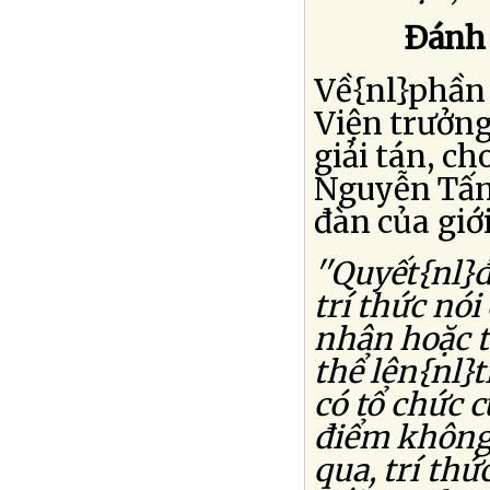
Ðánh 
Về{nl}phần
Viện trưởng
giải tán, c
Nguyễn Tấn
đàn của giới
''Quyết{nl}
trí thức nói
nhân hoặc t
thể lên{nl}
có tổ chức c
điểm không 
qua, trí th