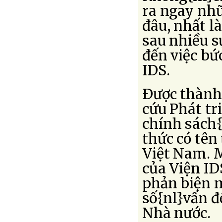
ra ngay nhữ
đâu, nhất l
sau nhiều s
đến việc bứ
IDS.
Ðược thành 
cứu Phát tr
chính sách{
thức có tên
Việt Nam. 
của Viện ID
phản biện m
số{nl}vấn đ
Nhà nước.