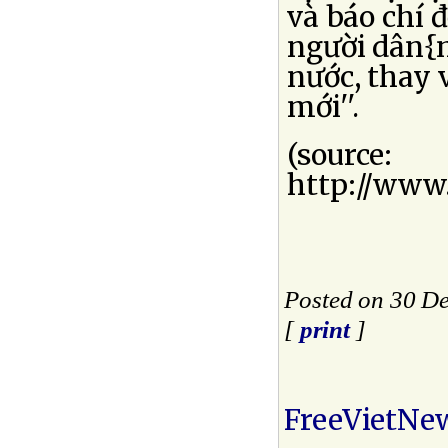
và báo chí 
người dân{n
nước, thay 
mới''.
(source:
http://www.r
Posted on 30 D
[
print
]
FreeVietNe