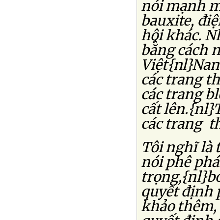
nói mạnh mẽ
bauxite, điệ
hội khác. N
bằng cách n
Việt{nl}Nam
các trang t
các trang b
cất lên.{nl
các trang t
Tôi nghĩ là
nói phê phán
trọng,{nl}b
quyết định 
khảo thêm,