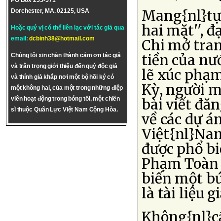
PO Box 255-571
Mang{nl}tựa
Dorchester, MA. 02125, USA
hai mặt'', đ
Hoặc quý vị có thể liên lạc với tác giả qua
email:
dcbinh38@hotmail.com
Chi mở tra
tiền của nư
Chúng tôi xin chân thành cám ơn tác giả
và trân trọng giới thiệu đến quý độc giả
lẽ xúc phạm
và thính giả khắp nơi một bộ hồi ký có
Kỳ, người m
một không hai, của một trong những điệp
viên hoạt động trong bóng tối, một chiến
bài viết đă
sĩ thuộc Quân Lực Việt Nam Cộng Hòa.
về các dự á
Việt{nl}Nam.
được phổ bi
Phạm Toàn 
biến một bứ
là tài liệu g
Không{nl}cầ