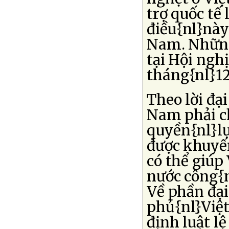
trợ quốc tế l
điều{nl}này
Nam. Những 
tại Hội ngh
tháng{nl}12
Theo lời đạ
Nam phải ch
quyền{nl}lự
được khuyến
có thể giúp
nước công{n
Về phần đại
phủ{nl}Việt
định luật l