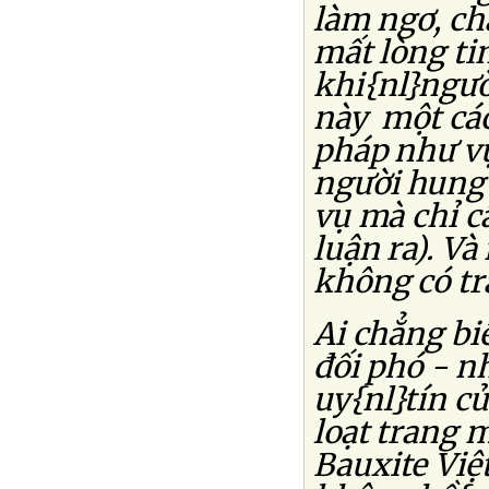
làm ngơ, ch
mất lòng ti
khi{nl}ngườ
này một các
pháp như v
người hung{
vụ mà chỉ c
luận ra). Và
không có tr
Ai chẳng bi
đối phó - n
uy{nl}tín c
loạt trang 
Bauxite Việ