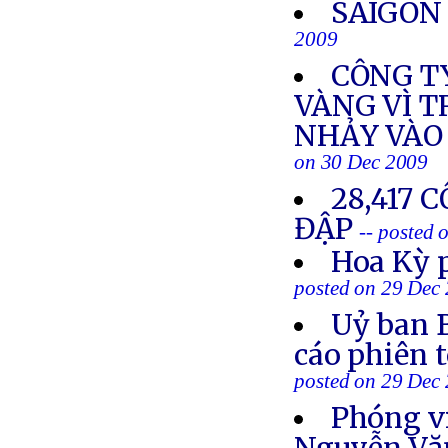
SAIGON 
2009
CÔNG T
VÀNG VÌ 
NHẢY VÀO
on 30 Dec 2009
28,417 
ĐẬP
-- posted
Hoa Kỳ 
posted on 29 Dec
Uỷ ban 
cáo phiên 
posted on 29 Dec
Phóng v