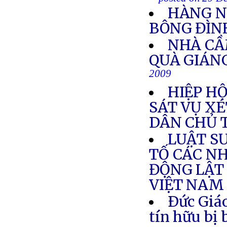
HÀNG N
BÔNG ĐÌN
NHÀ CẦ
QUÀ GIÁN
2009
HIỆP H
SÁT VỤ X
DÂN CHỦ 
LUẬT S
TỐ CÁC N
ĐỘNG LẬT 
VIỆT NAM
Ðức Giáo
tín hữu bị 