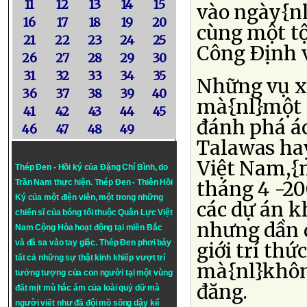
11
12
13
14
15
vào ngày{nl
16
17
18
19
20
cùng một tộ
21
22
23
24
25
Công Ðịnh v
26
27
28
29
30
31
32
33
34
35
Những vụ xử
36
37
38
39
40
mà{nl}một l
41
42
43
44
45
đánh phá ác
46
47
48
49
Talawas hay
Việt Nam,{n
Thép Đen - Hồi ký của Đặng Chí Bình
, do
tháng 4 -20
Trần Nam thực hiện.
Thép Đen
- Thiên Hồi
Ký của một điện viên, một trong những
các dự án k
chiến sĩ của bóng tối thuộc Quân Lực Việt
nhưng dần d
Nam Cộng Hòa hoạt động tại miền Bắc
và đã sa vào tay giặc. Thép Đen phơi bày
giới trí th
tất cả những sự thật kinh khiếp vượt trí
mà{nl}khôn
tưởng tượng của con người tại một vùng
đăng.
đất mịt mù hắc ám của loài quỷ dữ mà
người viết như đã đội mồ sống dậy kể