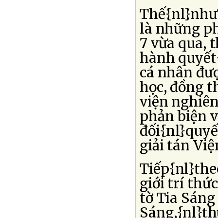
Thế{nl}nhưn
là những p
7 vừa qua,
hành quyết{
cá nhân đượ
học, đồng t
viện nghiên
phản biện v
đối{nl}quyế
giải tán Việ
Tiếp{nl}the
giới trí thứ
tờ Tia Sáng 
Sáng,{nl}th