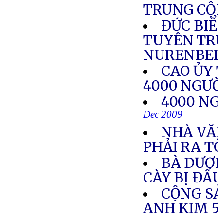
TRUNG C
ĐỨC BI
TUYÊN TR
NURENBE
CAO ỦY 
4000 NGƯ
4000 NG
Dec 2009
NHÀ VĂ
PHẢI RA T
BÀ DƯƠ
CÀY BỊ ĐẤ
CỘNG S
ANH KIM 