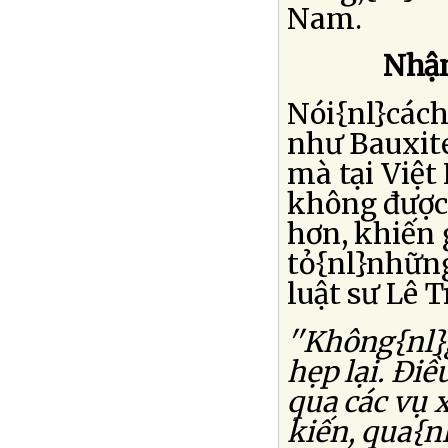
Nam.
Nhận
Nói{nl}cách
như Bauxite
mà tại Việt
không được 
hơn, khiến 
tỏ{nl}những
luật sư Lê T
''Không{nl}
hẹp lại. Ðiề
qua các vụ 
kiến, qua{n