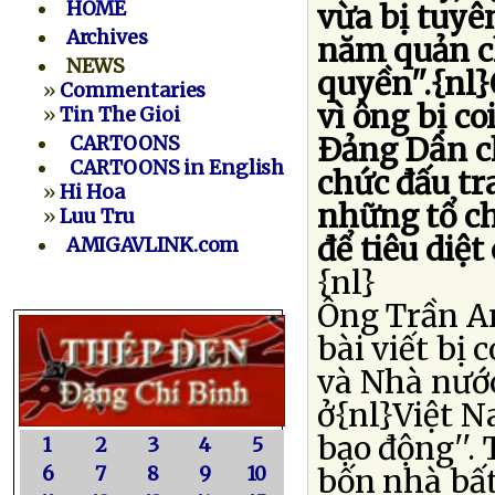
HOME
vừa bị tuyê
Archives
năm quản ch
NEWS
quyền''.{nl
»
Commentaries
vì ông bị co
»
Tin The Gioi
Ðảng Dân ch
CARTOONS
CARTOONS in English
chức đấu tr
»
Hi Hoa
những tổ ch
»
Luu Tru
để tiêu diệt
AMIGAVLINK.com
{nl}
Ông Trần An
bài viết bị 
và Nhà nước
ở{nl}Việt 
bạo động''.
1
2
3
4
5
6
7
8
9
10
bốn nhà bất