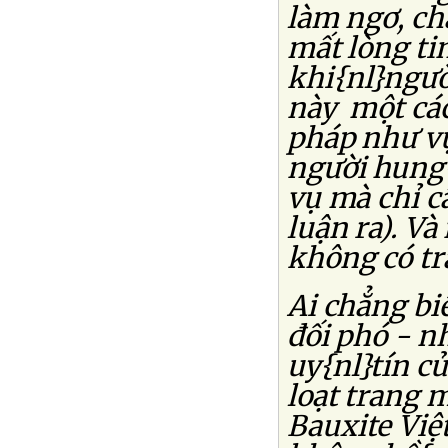
làm ngơ, ch
mất lòng ti
khi{nl}ngườ
này một các
pháp như v
người hung{
vụ mà chỉ c
luận ra). Và
không có tr
Ai chẳng bi
đối phó - n
uy{nl}tín c
loạt trang 
Bauxite Việ