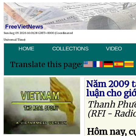
FreeVietNews
Sun Aug 09 2026 16:01:28 GMT+0000 (Coordinated
Universal Time)
HOME
COLLECTIONS
VIDEO
Translate this page:
Năm 2009 tạ
luận cho giớ
Thanh Phư
(RFI - Radi
Hôm nay, c