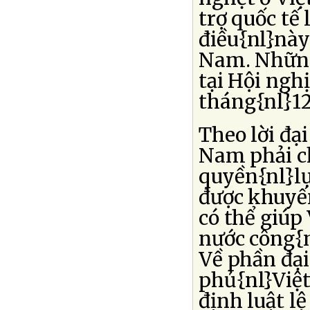
trợ quốc tế l
điều{nl}này
Nam. Những 
tại Hội ngh
tháng{nl}12
Theo lời đạ
Nam phải ch
quyền{nl}lự
được khuyến
có thể giúp
nước công{n
Về phần đại
phủ{nl}Việt
định luật l