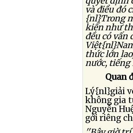
quyết định 
và điều đó c
{nl}Trong m
kiến như thế
đều có vấn 
Việt{nl}Nam
thức lớn la
nước, tiếng n
Quan đ
Lý{nl}giải
không gia t
Nguyễn Huệ 
gởi riêng ch
''Bây giờ tr