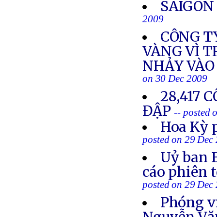
SAIGON 
2009
CÔNG T
VÀNG VÌ 
NHẢY VÀO
on 30 Dec 2009
28,417 
ĐẬP
-- posted
Hoa Kỳ 
posted on 29 Dec
Uỷ ban 
cáo phiên 
posted on 29 Dec
Phóng v