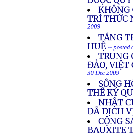
ĐƯỢC QUY
KHÔNG 
TRÍ THỨC 
2009
TĂNG T
HUỆ
-- posted
TRUNG 
ĐẢO, VIỆT
30 Dec 2009
SÔNG H
THẾ KỶ Q
NHẬT C
ĐÃ DỊCH V
CỘNG S
BAUXITE T