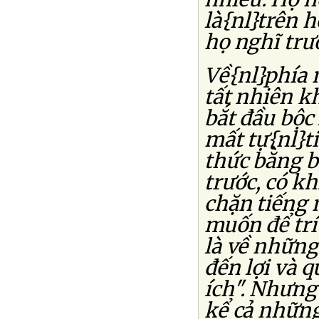
là{nl}trên 
họ nghĩ trướ
Về{nl}phía 
tất nhiên k
bắt đầu bộc
mất tự{nl}ti
thức bằng 
trước, có k
chặn tiếng n
muốn để trí
là về những
đến lợi và 
ích". Nhưng
kể cả những