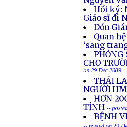
Nguyễn Vă
Hồi ký:
Giáo sĩ đi 
Đón Gián
Quan hệ 
‘sang tran
PHÓNG S
CHO TRƯỜ
on 29 Dec 2009
THÁI LA
NGƯỜI HM
HƠN 20
TỈNH
-- poste
BỆNH V
-- posted on 29 D