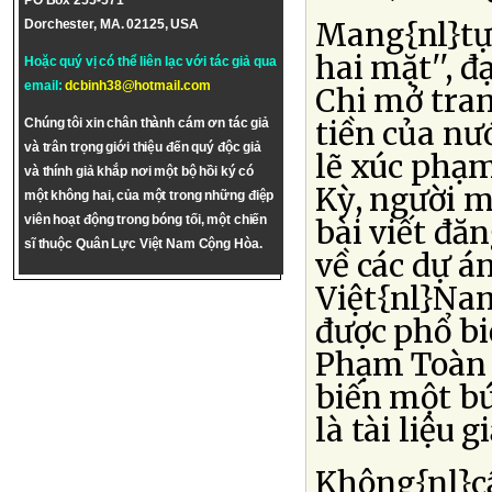
PO Box 255-571
Mang{nl}tựa
Dorchester, MA. 02125, USA
hai mặt'', đ
Hoặc quý vị có thể liên lạc với tác giả qua
email:
dcbinh38@hotmail.com
Chi mở tra
tiền của nư
Chúng tôi xin chân thành cám ơn tác giả
và trân trọng giới thiệu đến quý độc giả
lẽ xúc phạm
và thính giả khắp nơi một bộ hồi ký có
Kỳ, người m
một không hai, của một trong những điệp
viên hoạt động trong bóng tối, một chiến
bài viết đă
sĩ thuộc Quân Lực Việt Nam Cộng Hòa.
về các dự á
Việt{nl}Nam.
được phổ bi
Phạm Toàn 
biến một bứ
là tài liệu g
Không{nl}cầ