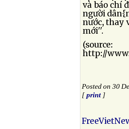
và báo chí 
người dân{n
nước, thay 
mới''.
(source:
http://www.r
Posted on 30 D
[
print
]
FreeVietNe