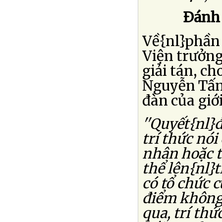
Ðánh 
Về{nl}phần
Viện trưởng
giải tán, c
Nguyễn Tấn
đàn của giới
''Quyết{nl}
trí thức nói
nhân hoặc t
thể lên{nl}
có tổ chức c
điểm không 
qua, trí th