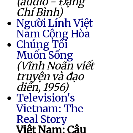
(audio - Đặng
Chí Bình)
Người Lính Việt
Nam Cộng Hòa
Chúng Tôi
Muốn Sống
(Vĩnh Noãn viết
truyện và đạo
diễn, 1956)
Television's
Vietnam: The
Real Story
Việt Nam: Câu