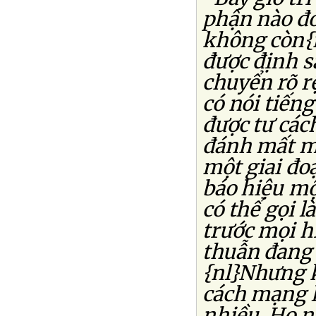
phận nào đó
không còn{n
được định s
chuyển rõ rệ
có nói tiến
được tư cách
đánh mất mì
một giai đoạ
báo hiệu mộ
có thể gọi l
trước mọi h
thuẫn đang 
{nl}Nhưng k
cách mạng l
nhiều. Họ n