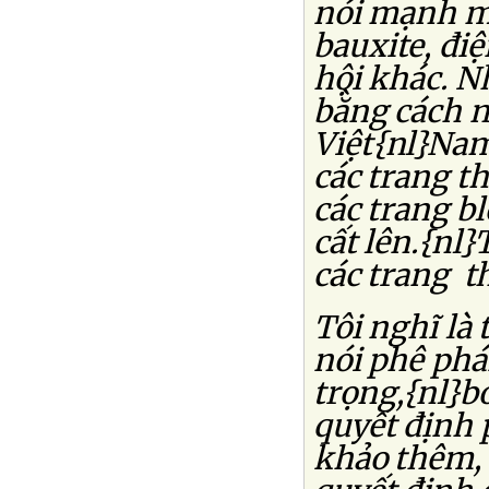
nói mạnh mẽ
bauxite, điệ
hội khác. N
bằng cách n
Việt{nl}Nam
các trang t
các trang b
cất lên.{nl
các trang t
Tôi nghĩ là
nói phê phán
trọng,{nl}b
quyết định 
khảo thêm,