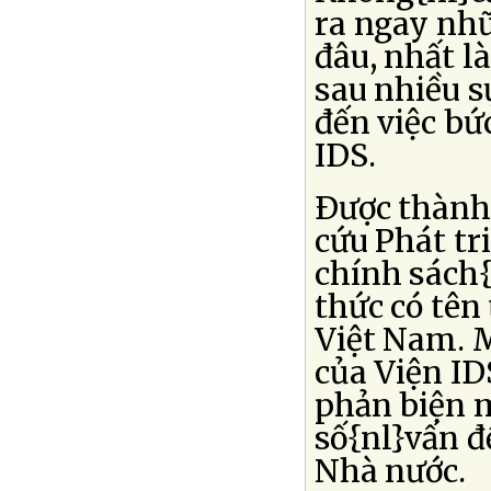
ra ngay nhữ
đâu, nhất l
sau nhiều s
đến việc bứ
IDS.
Ðược thành 
cứu Phát tr
chính sách{
thức có tên
Việt Nam. 
của Viện ID
phản biện m
số{nl}vấn đ
Nhà nước.