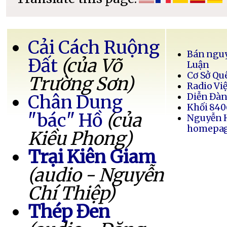
Cải Cách Ruộng
Bán nguy
Đất
(của Võ
Luận
Cơ Sở Qu
Trường Sơn)
Radio Vi
Chân Dung
Diễn Đàn
Khối 840
"bác" Hồ
(của
Nguyễn 
homepa
Kiều Phong)
Trại Kiên Giam
(audio - Nguyễn
Chí Thiệp)
Thép Đen