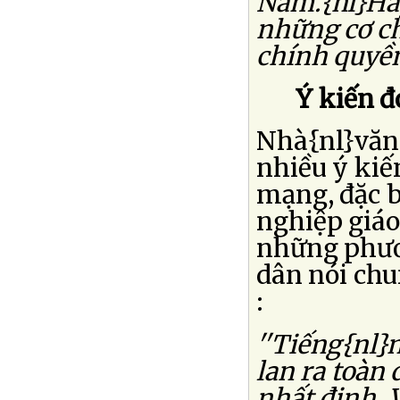
Nam.{nl}Hay
những cơ ch
chính quyền 
Ý kiến 
Nhà{nl}văn 
nhiều ý kiế
mạng, đặc b
nghiệp giáo
những phươn
dân nói chu
:
''Tiếng{nl}n
lan ra toàn
nhất định. 