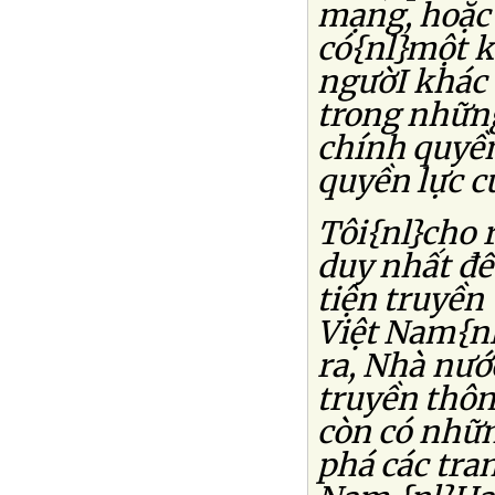
mạng, hoặc 
có{nl}một k
ngườI khác 
trong nhữn
chính quyền
quyền lực c
Tôi{nl}cho 
duy nhất để
tiện truyền
Việt Nam{nl
ra, Nhà nướ
truyền thông
còn có nhữ
phá các tra