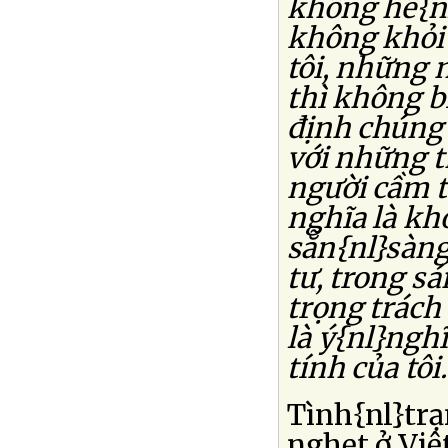
không hề{nl
không khỏi 
tôi, những 
thì không 
định chúng 
với những t
người cầm t
nghĩa là kh
sẵn{nl}sàng 
tư, trong s
trọng trách
là ý{nl}ngh
tính của tôi.'
Tình{nl}trạ
nghẹt ở Việ