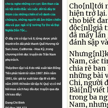
Cho{nl}tới 
cho ta nghe những cơ cực lầm than của
xã hội miền Bắc và cuộc đời tù đày bi
hiện trở lại
thảm của những chiến sĩ vô danh của
cho biết đa
chúng ta, những người đã âm thầm chiến
đấu và gục ngã vì lý tưởng
Tự Do
và
Đại
độc{nl}giả 
Nghĩa Dân Tộc
...
đã mấy lần 
Ở đây chỉ có tập I và II, từng được phát
đánh sập và
thanh trên đài phát thanh Quê Hương từ
San Jose, California - Hoa Kỳ, trong
Nhưng{nl}k
chương trình đọc truyện do Trần Nam
Nam, các ti
phụ trách.
chia rẽ ban 
Thép Đen tập I và II do nhà xuất bản Đông
những bài v
Tiến phát hành từ năm 1987. Đến năm
1991, tác giả tự xuất bản tập III và đến
Chi, người 
năm 2005 thì hoàn tất tập IV. Quý vị có thể
Bài{nl}viết
hỏi mua sách hay dĩa đọc truyện qua địa
trong ba ng
chỉ sau đây:
Nam, nhưng 
Dang Chi Binh