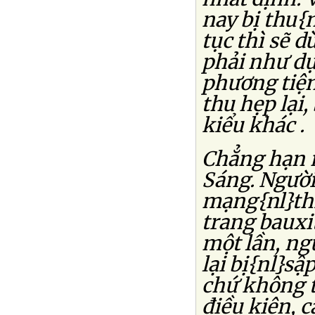
nay bị thu{n
tục thì sẽ 
phải như dự
phương tiện
thu hẹp lại,
kiểu khác .
Chẳng hạn n
Sáng. Người
mạng{nl}thì
trang bauxi
một lần, ng
lại bị{nl}sậ
chứ không t
điều kiện, c