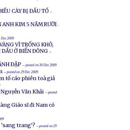
IẾU CÀY BỊ ĐẤU TỐ
--
 ANH KIM 5 NĂM RƯỠI
-
0 Dec 2009
VÀNG VÌ TRỐNG KHÔ,
 DẦU Ở BIỂN ĐÔNG
--
ĐÁNH ĐẬP
-- posted on 30 Dec 2009
m
-- posted on 29 Dec 2009
 tố cáo phiên toà giả
9
 Nguyễn Văn Khải
-- posted
Hàng Giáo sĩ đi Nam có
009
… ‘sang trang’?
-- posted on 29