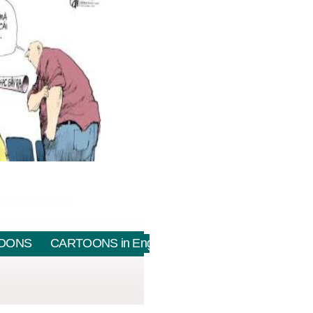
OONS
CARTOONS in English