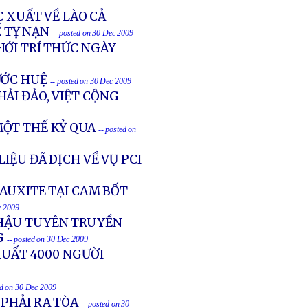
C XUẤT VỀ LÀO CẢ
 TỴ NẠN
-- posted on 30 Dec 2009
IỚI TRÍ THỨC NGÀY
ƯỚC HUỆ
-- posted on 30 Dec 2009
ẢI ĐẢO, VIỆT CỘNG
ỘT THẾ KỶ QUA
-- posted on
IỆU ĐÃ DỊCH VỀ VỤ PCI
BAUXITE TẠI CAM BỐT
c 2009
 HẬU TUYÊN TRUYỀN
G
-- posted on 30 Dec 2009
XUẤT 4000 NGƯỜI
ed on 30 Dec 2009
PHẢI RA TÒA
-- posted on 30