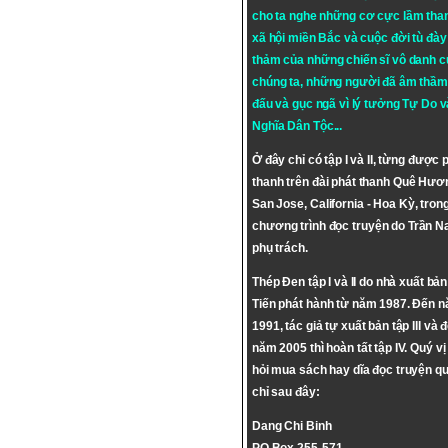
cho ta nghe những cơ cực lầm tha
xã hội miền Bắc và cuộc đời tù đày 
thảm của những chiến sĩ vô danh c
chúng ta, những người đã âm thầm
đấu và gục ngã vì lý tưởng
Tự Do
v
Nghĩa Dân Tộc
...
Ở đây chỉ có tập I và II, từng được 
thanh trên đài phát thanh Quê Hươ
San Jose, California - Hoa Kỳ, tron
chương trình đọc truyện do Trần 
phụ trách.
Thép Đen tập I và II do nhà xuất bả
Tiến phát hành từ năm 1987. Đến 
1991, tác giả tự xuất bản tập III và 
năm 2005 thì hoàn tất tập IV. Quý vị
hỏi mua sách hay dĩa đọc truyện qu
chỉ sau đây:
Dang Chi Binh