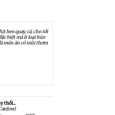
hịt heo quay, cá, cho tới
ặc biệt mà ít loại bún
 là món ăn có mùi thơm
 thổi...
Cardow)