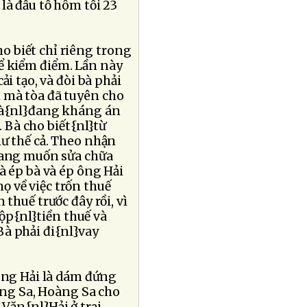
là đấu tố hôm tối 23
o biết chỉ riêng trong
ể kiểm điểm. Lần này
i tạo, và đòi bà phải
 mà tòa đã tuyên cho
 và{nl}đang kháng án
. Bà cho biết{nl}từ
ư thế cả. Theo nhận
 đang muốn sửa chữa
à ép bà và ép ông Hải
ọ về việc trốn thuế
 thuế trước đây rồi, vì
p{nl}tiền thuế và
 Bà phải đi{nl}vay
 ông Hải là dám đứng
ng Sa, Hoàng Sa cho