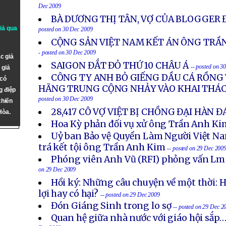
Dec 2009
BÀ DƯƠNG THỊ TÂN, VỢ CỦA BLOGGER Đ
giả qua
posted on 30 Dec 2009
CỘNG SẢN VIỆT NAM KẾT ÁN ÔNG TRẦN
- posted on 30 Dec 2009
c giả
SAIGON ĐẮT ĐỎ THỨ 10 CHÂU Á
-- posted on 3
 giả
CÔNG TY ANH BỎ GIẾNG DẦU CÁ RỒNG 
 có
HÃNG TRUNG CỘNG NHẢY VÀO KHAI THÁC
g điệp
posted on 30 Dec 2009
chiến
28,417 CÔ VỢ VIỆT BỊ CHỒNG ĐẠI HÀN 
Hòa.
Hoa Kỳ phản đối vụ xử ông Trần Anh Ki
Uỷ ban Bảo vệ Quyền Làm Người Việt Nam
trá kết tội ông Trần Anh Kim
-- posted on 29 Dec 200
Phóng viên Anh Vũ (RFI) phỏng vấn Lm
on 29 Dec 2009
Hồi ký: Những câu chuyện về một thời: 
lợi hay có hại?
-- posted on 29 Dec 2009
Đón Giáng Sinh trong lo sợ
-- posted on 29 Dec 2
Quan hệ giữa nhà nước với giáo hội sắp