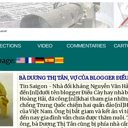
nated
ECTIONS
VIDEO
COMMENTARIES
CART
page:
BÀ DƯƠNG THỊ TÂN, VỢ CỦA BLOGGER ÐIẾU
Tin Saigon - Nhà đối kháng Nguyễn Văn Hải
đến{nl}dưới tên blogger Ðiếu Cày hay nhà 
Hoàng Hải, đã công{nl}khai tham gia những
chống Trung Quốc chiếm hai quần đảo{nl}H
của Việt Nam. Ông bị bắt giam và kết án vì 
đến nay gia đình vẫn chưa được thăm nuôi. 
ông, bà Dương Thị Tân cũng bị phía nhà c