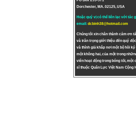
PO Box 255-571
Dorchester, MA. 02125, USA
Hoặc quý vị có thể liên lạc với tác 
email:
dcbinh38@hotmail.com
Chúng tôi xin chân thành cám ơn tá
và trân trọng giới thiệu đến quý độc
và thính giả khắp nơi một bộ hồi ký
một không hai, của một trong nhữn
viên hoạt động trong bóng tối, một 
sĩ thuộc Quân Lực Việt Nam Cộng 