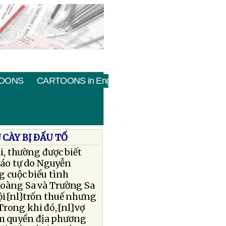
OONS
CARTOONS in English
 CÀY BỊ ÐẤU TỐ
, thường được biết
báo tự do Nguyễn
 cuộc biểu tình
oàng Sa và Trường Sa
tội{nl}trốn thuế nhưng
Trong khi đó,{nl}vợ
ầm quyền địa phương