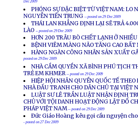
Dec 2009
PHÓNG SỰ ĐẶC BIỆT TỪ VIỆT NAM: LO
NGUYỄN TIẾN TRUNG
-- posted on 29 Dec 2009
THÁI LAN KHẲNG ĐỊNH LẠI SẼ TRẢ 4.0
LÀO
-- posted on 29 Dec 2009
HƠN 200 TRÂU BÒ CHẾT LẠNH Ở NHIỀU
BỆNH VIÊM MÀNG NÃO TĂNG CAO BẤT
HÀNG NGÀN CÔNG NHÂN SẢN XUẤT G
posted on 29 Dec 2009
NHÀ CẦM QUYỀN XÃ BÌNH PHÚ TỊCH T
TRẺ EM KHMER
-- posted on 29 Dec 2009
HIỆP HỘI NHÂN QUYỀN QUỐC TẾ THEO 
NHÀ ĐẤU TRANH CHO DÂN CHỦ TẠI VIỆT 
LUẬT SƯ LÊ TRẦN LUẬT NHẬN ĐỊNH TR
CHỦ VỚI TỘI DANH HOẠT ĐỘNG LẬT ĐỔ CHẾ
PHÁP VIỆT NAM
-- posted on 29 Dec 2009
Ðức Giáo Hoàng kêu gọi cầu nguyện cho c
- posted on 27 Dec 2009