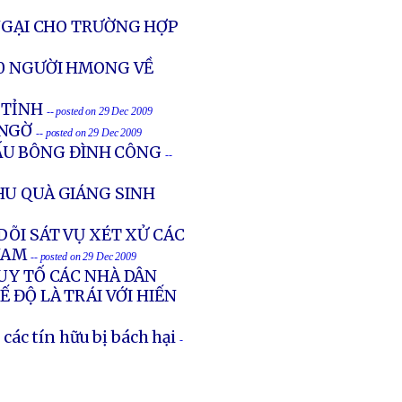
 NGẠI CHO TRƯỜNG HỢP
00 NGƯỜI HMONG VỀ
 TỈNH
-- posted on 29 Dec 2009
 NGỜ
-- posted on 29 Dec 2009
ẤU BÔNG ĐÌNH CÔNG
--
HU QUÀ GIÁNG SINH
DÕI SÁT VỤ XÉT XỬ CÁC
NAM
-- posted on 29 Dec 2009
UY TỐ CÁC NHÀ DÂN
 ĐỘ LÀ TRÁI VỚI HIẾN
ác tín hữu bị bách hại
-