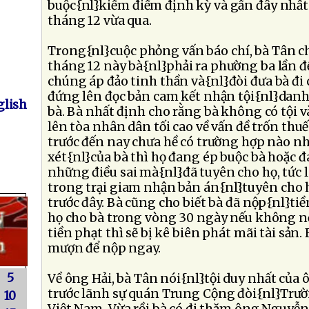
buộc{nl}kiểm điểm định kỳ và gần đây nhất 
tháng 12 vừa qua.
Trong{nl}cuộc phỏng vấn báo chí, bà Tân ch
tháng 12 này bà{nl}phải ra phường ba lần đ
chúng áp đảo tinh thần và{nl}đòi đưa bà đi cả
đứng lên đọc bản cam kết nhận tội{nl}danh
lish
bà. Bà nhất định cho rằng bà không có tội
lên tòa nhân dân tối cao về vấn đề trốn thuế
trước đến nay chưa hề có trường hợp nào nh
xét{nl}của bà thì họ đang ép buộc bà hoặc
những điều sai mà{nl}đã tuyên cho họ, tức l
trong trại giam nhận bản án{nl}tuyên cho h
trước đây. Bà cũng cho biết bà đã nộp{nl}tiền
họ cho bà trong vòng 30 ngày nếu không nộ
tiền phạt thì sẽ bị kê biên phát mãi tài sản.
mượn để nộp ngay.
5
Về ông Hải, bà Tân nói{nl}tội duy nhất của
trước lãnh sự quán Trung Cộng đòi{nl}Trườ
10