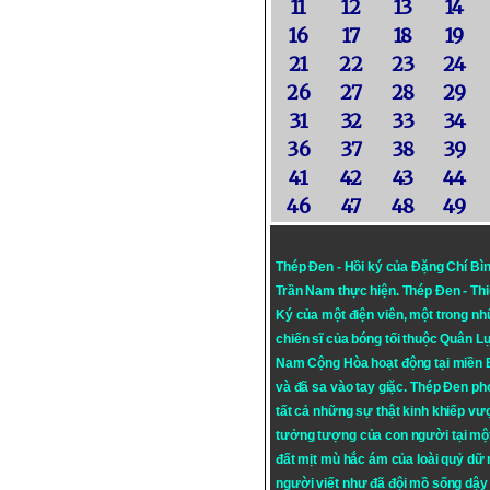
11
12
13
14
16
17
18
19
21
22
23
24
26
27
28
29
31
32
33
34
36
37
38
39
41
42
43
44
46
47
48
49
Thép Đen - Hồi ký của Đặng Chí Bì
Trần Nam thực hiện.
Thép Đen
- Th
Ký của một điện viên, một trong n
chiến sĩ của bóng tối thuộc Quân L
Nam Cộng Hòa hoạt động tại miền
và đã sa vào tay giặc. Thép Đen ph
tất cả những sự thật kinh khiếp vượ
tưởng tượng của con người tại mộ
đất mịt mù hắc ám của loài quỷ dữ
người viết như đã đội mồ sống dậy