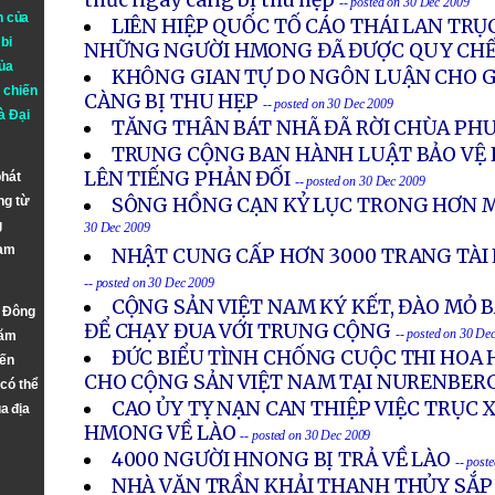
thức ngày càng bị thu hẹp
-- posted on 30 Dec 2009
n của
LIÊN HIỆP QUỐC TỐ CÁO THÁI LAN TRỤ
bi
NHỮNG NGƯỜI HMONG ĐÃ ĐƯỢC QUY CHẾ
ủa
KHÔNG GIAN TỰ DO NGÔN LUẬN CHO G
 chiến
CÀNG BỊ THU HẸP
-- posted on 30 Dec 2009
à
Đại
TĂNG THÂN BÁT NHÃ ĐÃ RỜI CHÙA PH
TRUNG CỘNG BAN HÀNH LUẬT BẢO VỆ H
LÊN TIẾNG PHẢN ĐỐI
phát
-- posted on 30 Dec 2009
ng từ
SÔNG HỒNG CẠN KỶ LỤC TRONG HƠN M
g
30 Dec 2009
Nam
NHẬT CUNG CẤP HƠN 3000 TRANG TÀI L
-- posted on 30 Dec 2009
CỘNG SẢN VIỆT NAM KÝ KẾT, ĐÀO MỎ 
n Đông
ĐỂ CHẠY ĐUA VỚI TRUNG CỘNG
-- posted on 30 De
năm
ĐỨC BIỂU TÌNH CHỐNG CUỘC THI HOA
đến
CHO CỘNG SẢN VIỆT NAM TẠI NURENBER
 có thể
CAO ỦY TỴ NẠN CAN THIỆP VIỆC TRỤC 
a địa
HMONG VỀ LÀO
-- posted on 30 Dec 2009
4000 NGƯỜI HNONG BỊ TRẢ VỀ LÀO
-- post
NHÀ VĂN TRẦN KHẢI THANH THỦY SẮP 