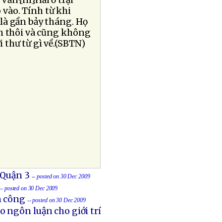
Văn{nl}Hải ở trại
vào. Tính từ khi
là gần bảy tháng. Họ
ần thôi và cũng không
 thư từ gì về.(SBTN)
 Quận 3
-- posted on 30 Dec 2009
-- posted on 30 Dec 2009
n công
-- posted on 30 Dec 2009
 ngôn luận cho giới trí