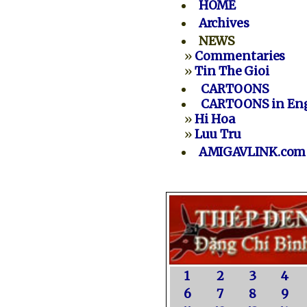
HOME
Archives
NEWS
»
Commentaries
»
Tin The Gioi
CARTOONS
CARTOONS in Eng
»
Hi Hoa
»
Luu Tru
AMIGAVLINK.com
1
2
3
4
6
7
8
9