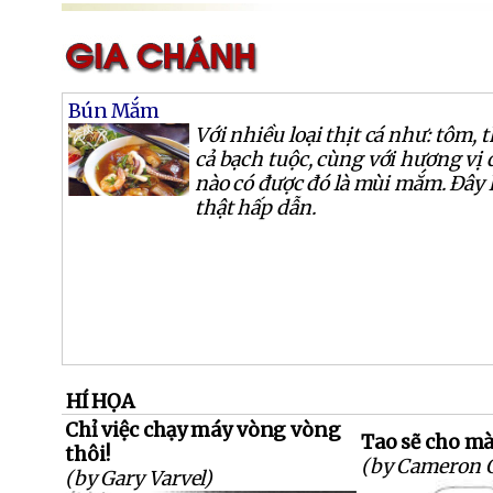
Bún Mắm
Với nhiều loại thịt cá như: tôm, t
cả bạch tuộc, cùng với hương vị đ
nào có được đó là mùi mắm. Đây
thật hấp dẫn.
HÍ HỌA
Chỉ việc chạy máy vòng vòng
Tao sẽ cho mày
thôi!
(by Cameron 
(by Gary Varvel)