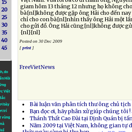
Việt Nam. Vừa rồi bà có đi thăm ông Nguyễn 
15
giam hôm 13 tháng 12 nhưng họ không cho 
20
bà{nl}không được gặp ông Hải cho đến nay 
25
chỉ cho con bà{nl}nhìn thấy ông Hải một l
30
cho gửi đồ. Ông Hải cũng{nl}không được gửi
{nl}{nl}
35
40
Posted on 30 Dec 2009
45
[
print
]
FreeVietNews
nh
, do
iên Hồi
hững
ực Việt
 Bắc
Bài luận văn phân tích thư ông chủ tịch
ơi bày
Bạn đọc ơi, hãy phân xử giúp chúng tôi !
t trí
t vùng
Thánh Thất Cao Đài tại Định Quán bị tấ
 mà
Năm 2009 tại Việt Nam, không gian tự do
 kể