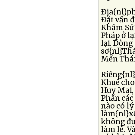
Ðịa{nl}ph
Ðặt vấn đ
Khâm Sứ D
Pháp ở lạ
lại. Dòng
sơ{nl}Th
Mến Thán
Riêng{nl}
Khuê cho 
Huy Mai, 
Phần các
nào có lý
làm{nl}xế
không đư
làm lễ. V