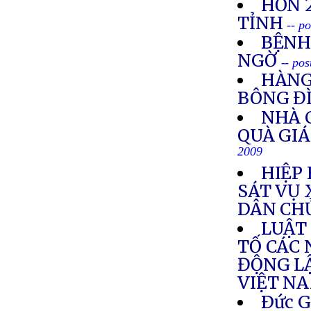
HƠN 
TỈNH
-- p
BỆNH
NGỜ
-- po
HÀNG
BÔNG Đ
NHÀ 
QUÀ GI
2009
HIỆP
SÁT VỤ 
DÂN CHỦ
LUẬT
TỐ CÁC 
ĐỘNG LẬ
VIỆT N
Ðức G