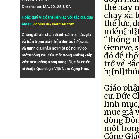
PO Box 255-571
thế hay n
Dorchester, MA. 02125, USA
chạy xa b
Hoặc quý vị có thể liên lạc với tác giả qua
thế lực, 
email:
dcbinh38@hotmail.com
miền{nl}B
Chúng tôi xin chân thành cám ơn tác giả
“thống nh
và trân trọng giới thiệu đến quý độc giả
Geneve, s
và thính giả khắp nơi một bộ hồi ký có
đó để thố
một không hai, của một trong những điệp
trở về Bắ
viên hoạt động trong bóng tối, một chiến
sĩ thuộc Quân Lực Việt Nam Cộng Hòa.
bị{nl}thú
Giáo phận
cư. Ðức C
linh mục,
mục già v
dòng Ðômi
một trong
Công Giá