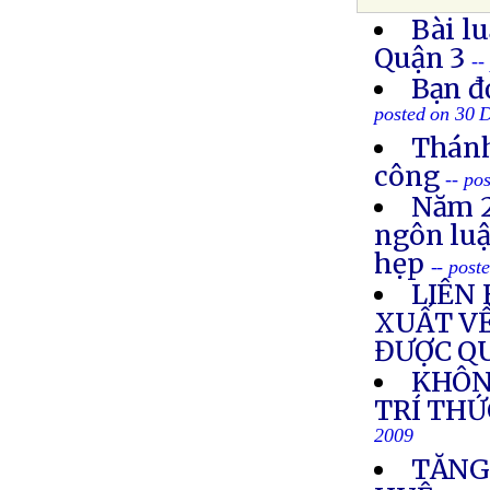
Bài l
Quận 3
--
Bạn đ
posted on 30 
Thánh
công
-- po
Năm 2
ngôn luậ
hẹp
-- post
LIÊN 
XUẤT V
ĐƯỢC Q
KHÔN
TRÍ THỨ
2009
TĂNG