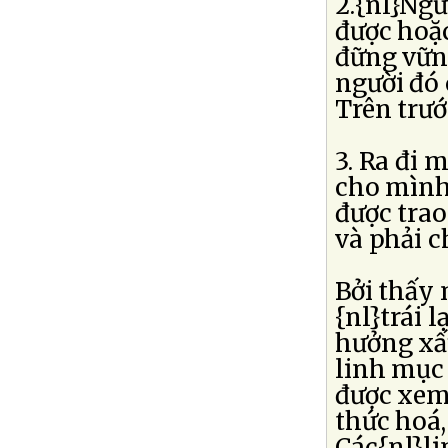
2.{nl}Ngư
được hoặ
đững vững
người đó 
Trên trướ
3. Ra đi m
cho mình:
được trao
và phải c
Bởi thấy 
{nl}trái 
hưởng xấ
linh mục
được xem 
thức hoá
Các{nl}li