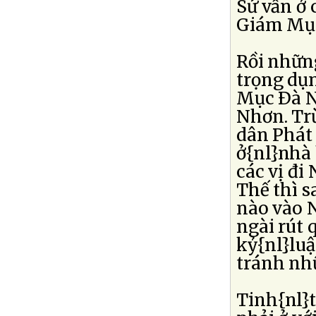
Sứ vẫn ở 
Giám Mục 
Rồi những
trọng dụ
Mục Ðà N
Nhơn. Trừ
dân Phát 
ở{nl}nhà
các vị đi
Thế thì s
nào vào 
ngài rút 
kỷ{nl}luậ
tránh nhữ
Tinh{nl}