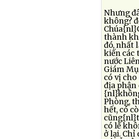
Nhưng đây
không? để
Chúa{nl}
thành khá
đó, nhất 
kiến các 
nước Liên
Giám Mục
có vị cho
địa phận 
{nl}không
Phòng, th
hết, có c
cũng{nl}
có lẽ khô
ở lại. Ch