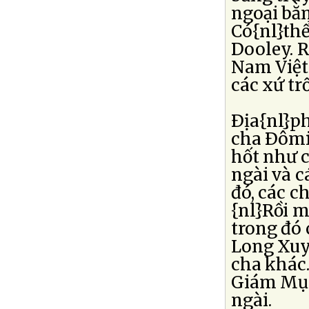
ngoại bằ
Có{nl}th
Dooley. 
Nam Việt
các xứ tr
Ðịa{nl}p
cha Ðômi
hốt như 
ngài và c
đó, các c
{nl}Rồi 
trong đó
Long Xuy
cha khác
Giám Mục
ngài.