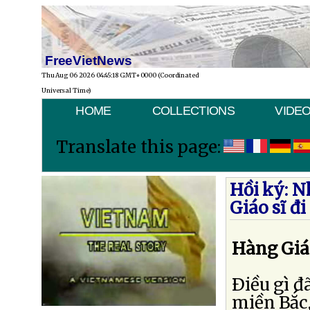
FreeVietNews
Thu Aug 06 2026 04:45:18 GMT+0000 (Coordinated
Universal Time)
HOME
COLLECTIONS
VIDE
Translate this page:
Hồi ký: N
Giáo sĩ đ
Hàng Giáo
Ðiều gì đ
miền Bắc,