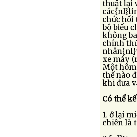
thuật lại
các{nl}li
chức hồi 
bộ biếu c
không bao
chính thứ
nhân{nl}v
xe máy (r
Một hôm 
thế nào đ
khi đưa v
Có thể kế
1. ở lại 
chiên là 