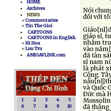
HOME
Archives
Nói chung
NEWS
đối với t
»
Commentaries
»
Tin The Gioi
Giáo{nl}
CARTOONS
giáo sĩ, t
CARTOONS in English
nhắm trướ
»
Hi Hoa
vào năm{
»
Luu Tru
đã tàn sá
AMIGAVLINK.com
sĩ nam nữ
là phát x
Cộng. Tây
nấu{nl}th
và Quốc 
Ðức mà Hi
Mussolini
1
2
3
4
5
đã thắng 
6
7
8
9
10