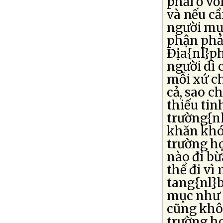
phải ở vớ
và nếu cầ
người mụ
phận phải
Ðịa{nl}ph
người di 
mỗi xứ chỉ
cả, sao c
thiếu tin
trường{nl
khăn khó
trường h
nào đi bừ
thể đi vì
tang{nl}
mục như t
cũng khôn
trường hợp