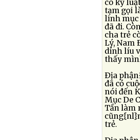
có kỷ luậ
tạm gọi l
linh mục 
đã đi. Cò
cha trẻ c
Lý, Nam Ð
dính líu 
thấy mình
Ðịa phận
đã có cuộ
nói đến 
Mục De C
Tần làm n
cũng{nl}
trẻ.