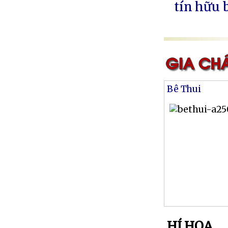
tín hữu 
Bê Thui
HÍ HỌA