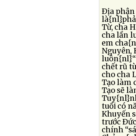
Ðịa phận 
là{nl}phả
Từ, cha H
cha lần l
em cha{n
Nguyên, H
luôn{nl}“
chết rũ t
cho cha L
Tạo làm 
Tạo sẽ l
Tuy{nl}n
tuổi có n
Khuyến s
trước Ðức
chính “sá