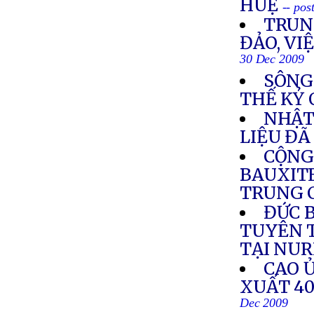
HUỆ
-- po
TRUN
ĐẢO, VI
30 Dec 2009
SÔNG
THẾ KỶ
NHẬT
LIỆU ĐÃ
CỘNG
BAUXITE
TRUNG 
ĐỨC 
TUYÊN 
TẠI NU
CAO Ủ
XUẤT 4
Dec 2009