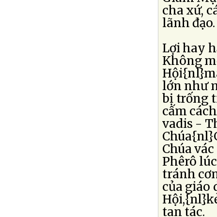
cha xứ, c
lãnh đạo.
Lợi hay h
Không một
Hội{nl}m
lớn như m
bị trống 
cấm cách 
vadis - T
Chúa{nl}
Chúa vác
Phêrô lú
tránh cơn
của giáo 
Hội,{nl}k
tan tác.