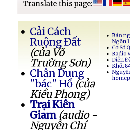
Translate this page:
Cải Cách
Bán ng
Ruộng Đất
Ngôn 
Cơ Sở 
(của Võ
Radio 
Trường Sơn)
Diễn Đ
Khối 8
Chân Dung
Nguyễ
homep
"bác" Hồ
(của
Kiều Phong)
Trại Kiên
Giam
(audio -
Nguyễn Chí