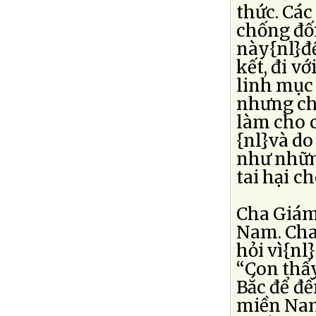
thức. Các
chống đối
này{nl}đ
kết, đi v
linh mục
nhưng ch
làm cho 
{nl}và do
như nhữn
tai hại c
Cha Giám
Nam. Cha 
hỏi vì{nl
“Con thấy
Bắc để đề
miền Nam