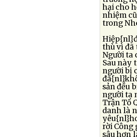
hại cho h
nhiệm cũ
trong Nh
Hiệp{nl}đ
thù vì đã
Người ta 
Sau này t
người bị 
đã{nl}kh
sản đều b
người ta 
Trận Tổ 
danh là 
yêu{nl}h
rời Công 
sâu hơn l