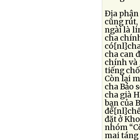
Ðịa phận
cũng rút,
ngài là 
cha chính
có{nl}cha
cha can đ
chính và 
tiếng chố
Còn lại m
cha Bảo s
cha già H
bạn của 
để{nl}chế
đặt ở Kh
nhóm “Côn
mai táng