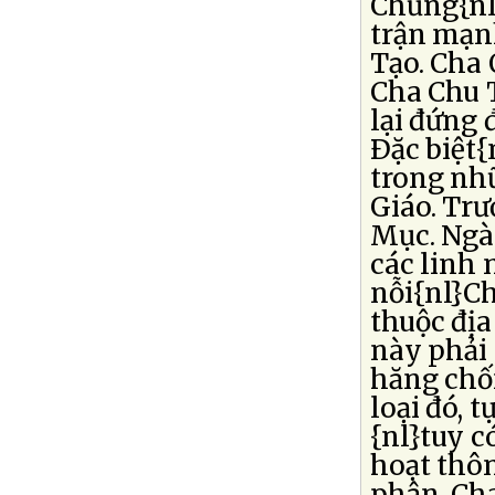
Chủng{nl
trận mạn
Tạo. Cha
Cha Chu T
lại đứng 
Ðặc biệt{
trong nhữ
Giáo. Trư
Mục. Ngà
các linh 
nỗi{nl}C
thuộc địa
này phải 
hăng chố
loại đó, 
{nl}tuy c
hoạt thô
phận. Ch