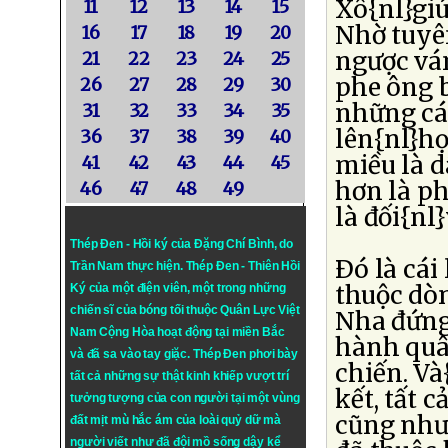
Xô{nl}giú
11
12
13
14
15
Nhờ tuyê
16
17
18
19
20
ngược ván
21
22
23
24
25
phe ông bị
26
27
28
29
30
những cá
31
32
33
34
35
lên{nl}họ
36
37
38
39
40
miều là d
41
42
43
44
45
hơn là ph
46
47
48
49
là đối{nl
Thép Đen - Hồi ký của Đặng Chí Bình
, do
Ðó là cái
Trần Nam thực hiện.
Thép Đen
- Thiên Hồi
thuộc dò
Ký của một điện viên, một trong những
chiến sĩ của bóng tối thuộc Quân Lực Việt
Nha đứng
Nam Cộng Hòa hoạt động tại miền Bắc
hành quâ
và đã sa vào tay giặc. Thép Đen phơi bày
chiến. Và
tất cả những sự thật kinh khiếp vượt trí
kết, tất 
tưởng tượng của con người tại một vùng
cũng như 
đất mịt mù hắc ám của loài quỷ dữ mà
người viết như đã đội mồ sống dậy kể