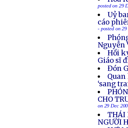
posted on 29 
Uỷ ba
cáo phiê
- posted on 2
Phóng
Nguyễn 
Hồi k
Giáo sĩ 
Đón G
Quan 
‘sang tr
PHÓNG
CHO TR
on 29 Dec 20
THÁI 
NGƯỜI 