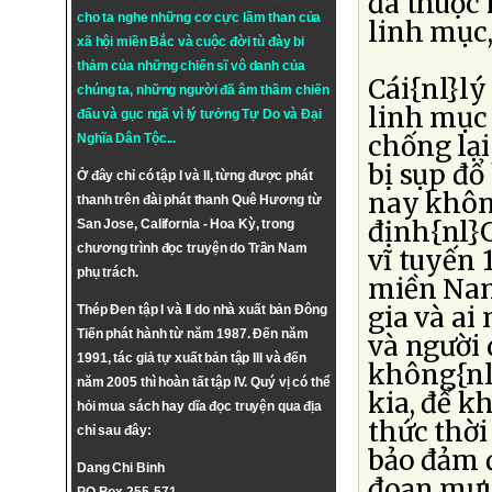
đã thuộc 
cho ta nghe những cơ cực lầm than của
linh mục,
xã hội miền Bắc và cuộc đời tù đày bi
thảm của những chiến sĩ vô danh của
Cái{nl}lý
chúng ta, những người đã âm thầm chiến
linh mục 
đấu và gục ngã vì lý tưởng
Tự Do
và
Đại
chống lại
Nghĩa Dân Tộc
...
bị sụp đổ
Ở đây chỉ có tập I và II, từng được phát
nay không
thanh trên đài phát thanh Quê Hương từ
định{nl}
San Jose, California - Hoa Kỳ, trong
chương trình đọc truyện do Trần Nam
vĩ tuyến 
phụ trách.
miền Nam
gia và ai
Thép Đen tập I và II do nhà xuất bản Đông
Tiến phát hành từ năm 1987. Đến năm
và người
1991, tác giả tự xuất bản tập III và đến
không{nl
năm 2005 thì hoàn tất tập IV. Quý vị có thể
kia, để k
hỏi mua sách hay dĩa đọc truyện qua địa
thức thời
chỉ sau đây:
bảo đảm đ
Dang Chi Binh
đoạn mưu