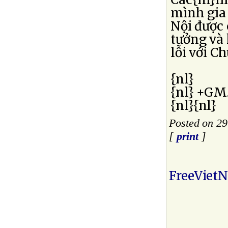
mình gia 
Nội được
tưởng và 
lỗi với Ch
{nl}
{nl} +GM
{nl}{nl}
Posted on 2
[
print
]
FreeViet