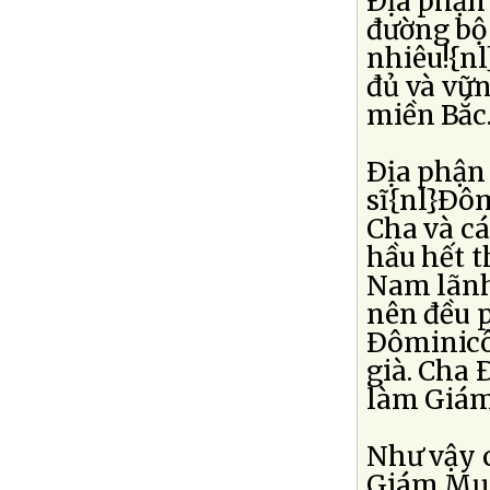
Ðịa phận 
đường bộ
nhiêu!{n
đủ và vữn
miền Bắc
Ðịa phận
sĩ{nl}Ðô
Cha và cá
hầu hết t
Nam lãnh
nên đều p
Ðôminicô
già. Cha 
làm Giám
Như vậy 
Giám Mục