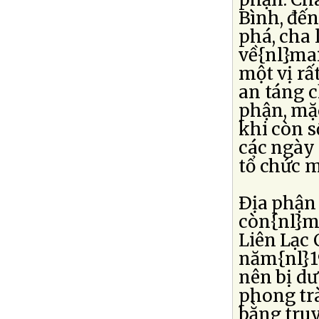
Bình, đế
phá, cha 
về{nl}mai
một vị rấ
an táng c
phận, mặ
khi còn s
các ngày 
tổ chức m
Ðịa phận 
còn{nl}m
Liên Lạc
năm{nl}19
nên bị d
phong trà
bằng truy