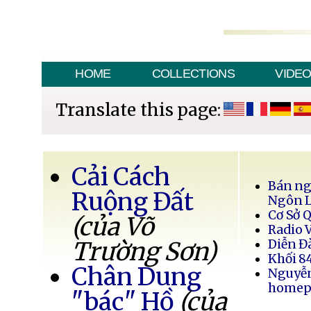
HOME
COLLECTIONS
VIDE
Translate this page:
Cải Cách
Bán ng
Ruộng Đất
Ngôn 
Cơ Sở 
(của Võ
Radio 
Trường Sơn)
Diễn Đ
Khối 8
Chân Dung
Nguyễ
homep
"bác" Hồ
(của