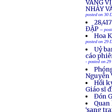
VÀNG V
NHẢY VÀ
posted on 30 
28,41
ĐẬP
-- pos
Hoa K
posted on 29 
Uỷ ba
cáo phiê
- posted on 2
Phóng
Nguyễn 
Hồi k
Giáo sĩ 
Đón G
Quan 
‘sang tr