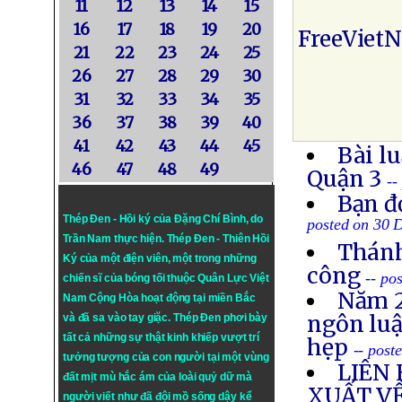
11
12
13
14
15
16
17
18
19
20
FreeViet
21
22
23
24
25
26
27
28
29
30
31
32
33
34
35
36
37
38
39
40
41
42
43
44
45
Bài l
46
47
48
49
Quận 3
--
Bạn đ
Thép Đen - Hồi ký của Đặng Chí Bình
, do
posted on 30 
Trần Nam thực hiện.
Thép Đen
- Thiên Hồi
Thánh
Ký của một điện viên, một trong những
công
-- po
chiến sĩ của bóng tối thuộc Quân Lực Việt
Năm 2
Nam Cộng Hòa hoạt động tại miền Bắc
ngôn luậ
và đã sa vào tay giặc. Thép Đen phơi bày
tất cả những sự thật kinh khiếp vượt trí
hẹp
-- post
tưởng tượng của con người tại một vùng
LIÊN 
đất mịt mù hắc ám của loài quỷ dữ mà
XUẤT V
người viết như đã đội mồ sống dậy kể