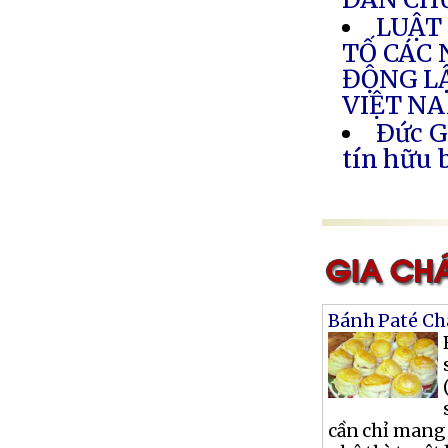
LUẬT
TỐ CÁC 
ĐỘNG LẬ
VIỆT N
Ðức G
tín hữu 
Bánh Paté Ch
cần chỉ mang