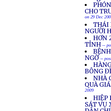
PHÓNG
CHO TR
on 29 Dec 20
THÁI 
NGƯỜI 
HƠN 
TỈNH
-- p
BỆNH
NGỜ
-- po
HÀNG
BÔNG Đ
NHÀ 
QUÀ GI
2009
HIỆP
SÁT VỤ 
DÂN CHỦ