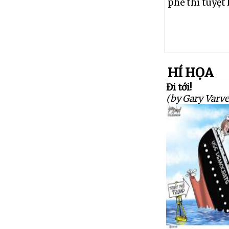
phê thì tuyệt 
HÍ HỌA
Đi tới!
(by Gary Varve