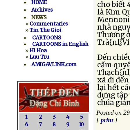
HOME
cho biết
Archives
là Kim Q
NEWS
Mennonit
»
Commentaries
nhà nguy
»
Tin The Gioi
Thương ở
CARTOONS
Trà{nl}Vi
CARTOONS in English
»
Hi Hoa
Ðến chiều
»
Luu Tru
cầm quyề
AMIGAVLINK.com
Thạch{nl
xã đi đến
lại hết c
đựng tập 
chúa gián
Posted on 2
1
2
3
4
5
[
print
]
6
7
8
9
10