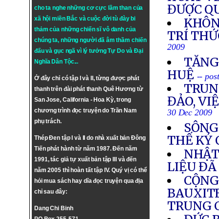
ĐƯỢC Q
cho ta nghe những cơ cực lầm than của
xã hội miền Bắc và cuộc đời tù đày bi
KHÔN
thảm của những chiến sĩ vô danh của
TRÍ THỨ
chúng ta, những người đã âm thầm chiến
2009
đấu và gục ngã vì lý tưởng
Tự Do
và
Đại
TĂNG
Nghĩa Dân Tộc
...
HUỆ
-- po
Ở đây chỉ có tập I và II, từng được phát
TRUN
thanh trên đài phát thanh Quê Hương từ
ĐẢO, VI
San Jose, California - Hoa Kỳ, trong
chương trình đọc truyện do Trần Nam
30 Dec 2009
phụ trách.
SÔNG
THẾ KỶ
Thép Đen tập I và II do nhà xuất bản Đông
Tiến phát hành từ năm 1987. Đến năm
NHẬT
1991, tác giả tự xuất bản tập III và đến
LIỆU ĐÃ
năm 2005 thì hoàn tất tập IV. Quý vị có thể
CỘNG
hỏi mua sách hay dĩa đọc truyện qua địa
BAUXITE
chỉ sau đây:
TRUNG 
Dang Chi Binh