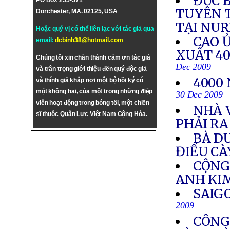
ĐỨC 
PO Box 255-571
TUYÊN 
Dorchester, MA. 02125, USA
TẠI NU
Hoặc quý vị có thể liên lạc với tác giả qua
CAO Ủ
email:
dcbinh38@hotmail.com
XUẤT 4
Chúng tôi xin chân thành cám ơn tác giả
Dec 2009
và trân trọng giới thiệu đến quý độc giả
4000
và thính giả khắp nơi một bộ hồi ký có
một không hai, của một trong những điệp
30 Dec 2009
viên hoạt động trong bóng tối, một chiến
NHÀ 
sĩ thuộc Quân Lực Việt Nam Cộng Hòa.
PHẢI RA
BÀ D
ĐIẾU CÀ
CỘNG
ANH KI
SAIG
2009
CÔNG