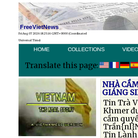
FreeVietNews
Fri Aug 07 2026 18:25:16 GMT+0000 (Coordinated
Universal Time)
HOME
COLLECTIONS
VIDE
Translate this page:
NHÀ CẦM
GIÁNG S
Tin Trà V
Khmer đượ
cầm quyền
Trần{nl}
Tin Lành 