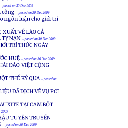
-- posted on 30 Dec 2009
n công
-- posted on 30 Dec 2009
 ngôn luận cho giới trí
C XUẤT VỀ LÀO CẢ
 TỴ NẠN
-- posted on 30 Dec 2009
IỚI TRÍ THỨC NGÀY
ƯỚC HUỆ
-- posted on 30 Dec 2009
ẢI ĐẢO, VIỆT CỘNG
ỘT THẾ KỶ QUA
-- posted on
IỆU ĐÃ DỊCH VỀ VỤ PCI
BAUXITE TẠI CAM BỐT
c 2009
 HẬU TUYÊN TRUYỀN
G
-- posted on 30 Dec 2009