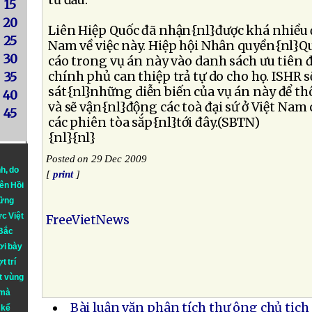
từ đầu.
15
20
Liên Hiệp Quốc đã nhận{nl}được khá nhiều 
25
Nam về việc này. Hiệp hội Nhân quyền{nl}Qu
30
cáo trong vụ án này vào danh sách ưu tiên 
chính phủ can thiệp trả tự do cho họ. ISHR s
35
sát{nl}những diễn biến của vụ án này để th
40
và sẽ vận{nl}động các toà đại sứ ở Việt Nam
45
các phiên tòa sắp{nl}tới đây.(SBTN)
{nl}{nl}
Posted on 29 Dec 2009
nh
, do
[
print
]
iên Hồi
hững
ực Việt
FreeVietNews
 Bắc
ơi bày
t trí
t vùng
 mà
Bài luận văn phân tích thư ông chủ tịch
 kể