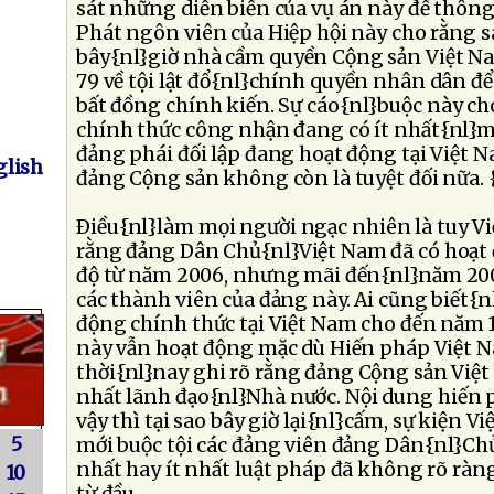
sát những diễn biến của vụ án này để thông
Phát ngôn viên của Hiệp hội này cho rằng s
bây{nl}giờ nhà cầm quyền Cộng sản Việt Na
79 về tội lật đổ{nl}chính quyền nhân dân đ
bất đồng chính kiến. Sự cáo{nl}buộc này ch
chính thức công nhận đang có ít nhất{nl}m
đảng phái đối lập đang hoạt động tại Việt N
lish
đảng Cộng sản không còn là tuyệt đối nữa. {
Ðiều{nl}làm mọi người ngạc nhiên là tuy 
rằng đảng Dân Chủ{nl}Việt Nam đã có hoạt 
độ từ năm 2006, nhưng mãi đến{nl}năm 2009
các thành viên của đảng này. Ai cũng biết{
động chính thức tại Việt Nam cho đến năm 
này vẫn hoạt động mặc dù Hiến pháp Việt 
thời{nl}nay ghi rõ rằng đảng Cộng sản Việt
nhất lãnh đạo{nl}Nhà nước. Nội dung hiến 
vậy thì tại sao bây giờ lại{nl}cấm, sự kiện V
5
mới buộc tội các đảng viên đảng Dân{nl}Chủ
nhất hay ít nhất luật pháp đã không rõ rà
10