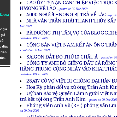
CAO ỦY TỴ NẠN CAN THIỆP VIỆC TRỤC 
HMONG VỀ LÀO
-- posted on 30 Dec 2009
4000 NGƯỜI HNONG BỊ TRẢ VỀ LÀO
giả qua
-- post
NHÀ VĂN TRẦN KHẢI THANH THỦY SẮP 
Dec 2009
c giả
BÀ DƯƠNG THỊ TÂN, VỢ CỦA BLOGGER Đ
 giả
posted on 30 Dec 2009
 có
CỘNG SẢN VIỆT NAM KẾT ÁN ÔNG TRẦN
g điệp
- posted on 30 Dec 2009
chiến
SAIGON ĐẮT ĐỎ THỨ 10 CHÂU Á
-- posted on 3
Hòa.
CÔNG TY ANH BỎ GIẾNG DẦU CÁ RỒNG 
HÃNG TRUNG CỘNG NHẢY VÀO KHAI THÁC
posted on 30 Dec 2009
28,417 CÔ VỢ VIỆT BỊ CHỒNG ĐẠI HÀN 
Hoa Kỳ phản đối vụ xử ông Trần Anh Ki
Uỷ ban Bảo vệ Quyền Làm Người Việt Nam
trá kết tội ông Trần Anh Kim
-- posted on 29 Dec 200
Phóng viên Anh Vũ (RFI) phỏng vấn Lm
on 29 Dec 2009