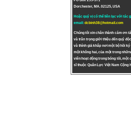
PO Box 255-571
Dorchester, MA. 02125, USA
Hoặc quý vị có thể liên lạc với tác 
email:
dcbinh38@hotmail.com
Chúng tôi xin chân thành cám ơn tá
và trân trọng giới thiệu đến quý độc
và thính giả khắp nơi một bộ hồi ký
một không hai, của một trong nhữn
viên hoạt động trong bóng tối, một 
sĩ thuộc Quân Lực Việt Nam Cộng 