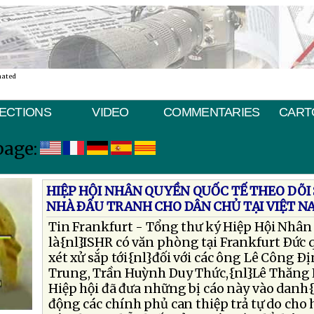
nated
ECTIONS
VIDEO
COMMENTARIES
CART
page:
HIỆP HỘI NHÂN QUYỀN QUỐC TẾ THEO DÕI 
NHÀ ÐẤU TRANH CHO DÂN CHỦ TẠI VIỆT N
Tin Frankfurt - Tổng thư ký Hiệp Hội Nhân 
là{nl}ISHR có văn phòng tại Frankfurt Ðức 
xét xử sắp tới{nl}đối với các ông Lê Công Ð
Trung, Trần Huỳnh Duy Thức,{nl}Lê Thăng 
Hiệp hội đã đưa những bị cáo này vào danh{
động các chính phủ can thiệp trả tự do cho 