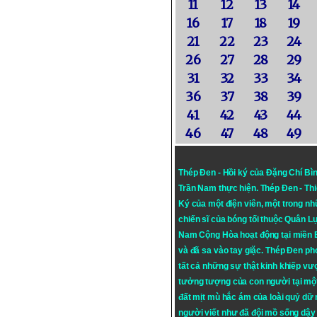
11
12
13
14
16
17
18
19
21
22
23
24
26
27
28
29
31
32
33
34
36
37
38
39
41
42
43
44
46
47
48
49
Thép Đen - Hồi ký của Đặng Chí Bì
Trần Nam thực hiện.
Thép Đen
- Th
Ký của một điện viên, một trong n
chiến sĩ của bóng tối thuộc Quân L
Nam Cộng Hòa hoạt động tại miền
và đã sa vào tay giặc. Thép Đen ph
tất cả những sự thật kinh khiếp vượ
tưởng tượng của con người tại mộ
đất mịt mù hắc ám của loài quỷ dữ
người viết như đã đội mồ sống dậy