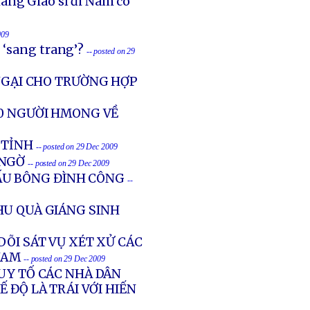
Hàng Giáo sĩ đi Nam có
009
… ‘sang trang’?
-- posted on 29
 NGẠI CHO TRƯỜNG HỢP
00 NGƯỜI HMONG VỀ
 TỈNH
-- posted on 29 Dec 2009
 NGỜ
-- posted on 29 Dec 2009
ẤU BÔNG ĐÌNH CÔNG
--
HU QUÀ GIÁNG SINH
DÕI SÁT VỤ XÉT XỬ CÁC
NAM
-- posted on 29 Dec 2009
UY TỐ CÁC NHÀ DÂN
 ĐỘ LÀ TRÁI VỚI HIẾN