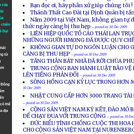
Bạn đọc ơi, hãy phân xử giúp chúng tôi !
n của
bi
Thánh Thất Cao Đài tại Định Quán bị tấ
ủa
Năm 2009 tại Việt Nam, không gian tự do
 chiến
thức ngày càng bị thu hẹp
-- posted on 30 Dec 2009
à
Đại
LIÊN HIỆP QUỐC TỐ CÁO THÁI LAN TRỤ
NHỮNG NGƯỜI HMONG ĐÃ ĐƯỢC QUY CHẾ
KHÔNG GIAN TỰ DO NGÔN LUẬN CHO G
phát
CÀNG BỊ THU HẸP
ng từ
-- posted on 30 Dec 2009
TĂNG THÂN BÁT NHÃ ĐÃ RỜI CHÙA PH
g
TRUNG CỘNG BAN HÀNH LUẬT BẢO VỆ H
Nam
LÊN TIẾNG PHẢN ĐỐI
-- posted on 30 Dec 2009
SÔNG HỒNG CẠN KỶ LỤC TRONG HƠN M
n Đông
30 Dec 2009
năm
NHẬT CUNG CẤP HƠN 3000 TRANG TÀI L
đến
-- posted on 30 Dec 2009
 có thể
CỘNG SẢN VIỆT NAM KÝ KẾT, ĐÀO MỎ 
a địa
ĐỂ CHẠY ĐUA VỚI TRUNG CỘNG
-- posted on 30 De
ĐỨC BIỂU TÌNH CHỐNG CUỘC THI HOA
CHO CỘNG SẢN VIỆT NAM TẠI NURENBER