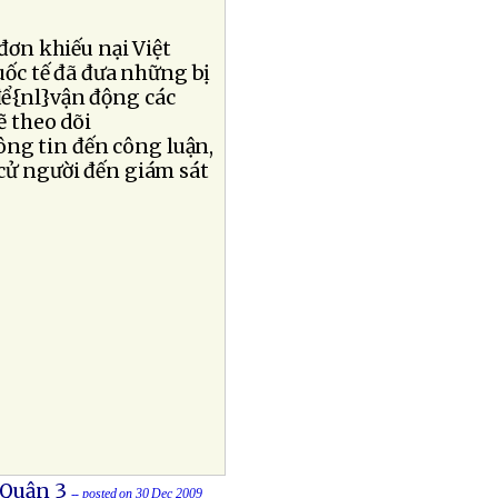
đơn khiếu nại Việt
ốc tế đã đưa những bị
để{nl}vận động các
ẽ theo dõi
ông tin đến công luận,
 cử người đến giám sát
 Quận 3
-- posted on 30 Dec 2009