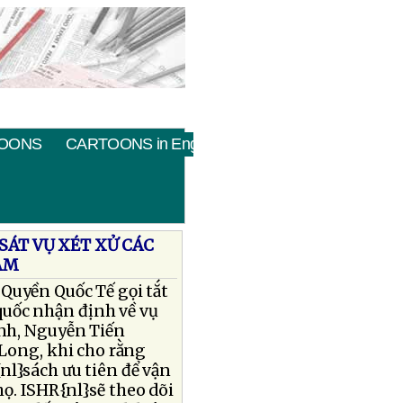
OONS
CARTOONS in English
SÁT VỤ XÉT XỬ CÁC
AM
Quyền Quốc Tế gọi tắt
quốc nhận định về vụ
ịnh, Nguyễn Tiến
Long, khi cho rằng
nl}sách ưu tiên để vận
họ. ISHR{nl}sẽ theo dõi