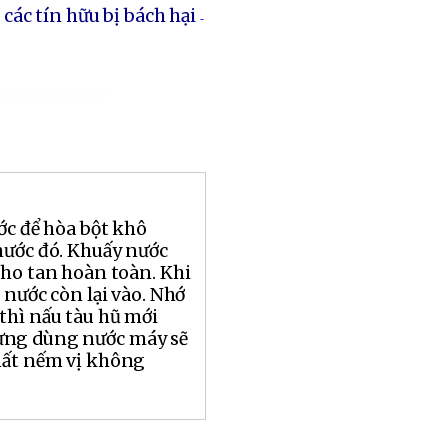
ác tín hữu bị bách hại
-
ớc để hòa bột khô
nước đó. Khuấy nước
cho tan hoàn toàn. Khi
t nước còn lại vào. Nhớ
thì nấu tàu hũ mới
ừng dùng nước máy sẽ
hất nếm vị không