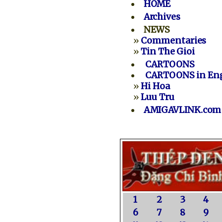
HOME
Archives
NEWS
»
Commentaries
»
Tin The Gioi
CARTOONS
CARTOONS in Eng
»
Hi Hoa
»
Luu Tru
AMIGAVLINK.com
1
2
3
4
6
7
8
9