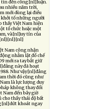
 tin đến công{nl}luận.
au nhiều năm trời,
m mới dùng lại điều
ể khởi tố những người
o thấy Việt Nam hiện
ột tổ chức hoặc một
am, và{nl}uy tín của
nl}{nl}{nl}
Việt Nam công nhận
động nhằm lật đổ chế
 mới ra tay bắt giữ
nl}đảng này đã hoạt
1988. Như vậy{nl}đảng
Nam thời đó cũng như
 Nam là lực lượng duy
pháp không thay đổi
iệt Nam đến bây giờ
 cho thấy thái độ bất
ng{nl}dứt khoát ngay