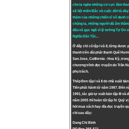
cho ta nghe những cơ cực lầm tha
xã hội miền Bắc và cuộc đời tù đày 
thảm của những chiến sĩ vô danh c
chúng ta, những người đã âm thầm
đấu và gục ngã vì lý tưởng
Tự Do
v
Nghĩa Dân Tộc
...
Ở đây chỉ có tập I và II, từng được 
thanh trên đài phát thanh Quê Hươ
San Jose, California - Hoa Kỳ, tron
chương trình đọc truyện do Trần 
phụ trách.
Thép Đen tập I và II do nhà xuất bả
Tiến phát hành từ năm 1987. Đến 
1991, tác giả tự xuất bản tập III và 
năm 2005 thì hoàn tất tập IV. Quý vị
hỏi mua sách hay dĩa đọc truyện qu
chỉ sau đây:
Dang Chi Binh