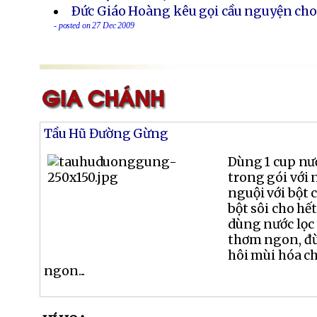
Ðức Giáo Hoàng kêu gọi cầu nguyện cho c
- posted on 27 Dec 2009
Tầu Hũ Đường Gừng
Dùng 1 cup nư
trong gói với 
nguội với bột 
bột sôi cho hế
dùng nước lọc 
thơm ngon, đ
hôi mùi hóa c
ngon...