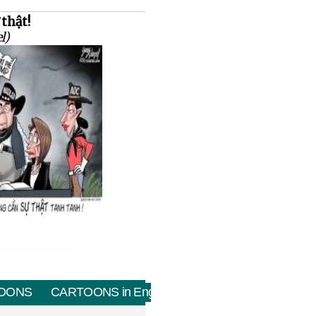
thật!
l)
OONS
CARTOONS in English