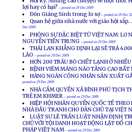
Hồi ký: Những câu chuyện về một thời: 
lợi hay có hại?
-- posted on 29 Dec 2009
Đón Giáng Sinh trong lo sợ
-- posted on 29 Dec 2
Quan hệ giữa nhà nước với giáo hội sắp
Dec 2009
PHÓNG SỰ ĐẶC BIỆT TỪ VIỆT NAM: LO
NGUYỄN TIẾN TRUNG
-- posted on 29 Dec 2009
THÁI LAN KHẲNG ĐỊNH LẠI SẼ TRẢ 4.0
LÀO
-- posted on 29 Dec 2009
HƠN 200 TRÂU BÒ CHẾT LẠNH Ở NHIỀU
BỆNH VIÊM MÀNG NÃO TĂNG CAO BẤT
HÀNG NGÀN CÔNG NHÂN SẢN XUẤT G
posted on 29 Dec 2009
NHÀ CẦM QUYỀN XÃ BÌNH PHÚ TỊCH T
TRẺ EM KHMER
-- posted on 29 Dec 2009
HIỆP HỘI NHÂN QUYỀN QUỐC TẾ THEO 
NHÀ ĐẤU TRANH CHO DÂN CHỦ TẠI VIỆT 
LUẬT SƯ LÊ TRẦN LUẬT NHẬN ĐỊNH TR
CHỦ VỚI TỘI DANH HOẠT ĐỘNG LẬT ĐỔ CHẾ
PHÁP VIỆT NAM
-- posted on 29 Dec 2009