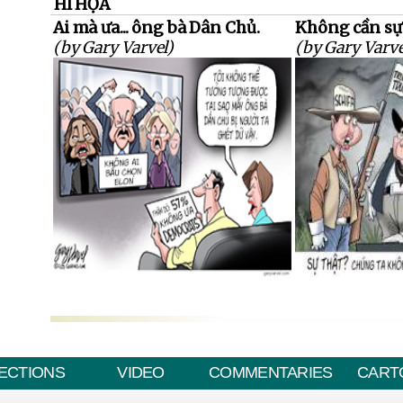
HÍ HỌA
Ai mà ưa... ông bà Dân Chủ.
Không cần sự 
(by Gary Varvel)
(by Gary Varve
ECTIONS
VIDEO
COMMENTARIES
CART