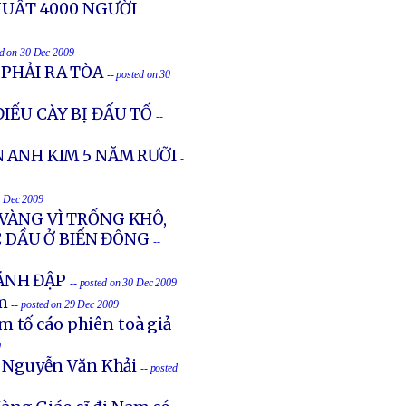
XUẤT 4000 NGƯỜI
ed on 30 Dec 2009
PHẢI RA TÒA
-- posted on 30
IẾU CÀY BỊ ĐẤU TỐ
--
 ANH KIM 5 NĂM RƯỠI
-
0 Dec 2009
VÀNG VÌ TRỐNG KHÔ,
 DẦU Ở BIỂN ĐÔNG
--
ĐÁNH ĐẬP
-- posted on 30 Dec 2009
m
-- posted on 29 Dec 2009
 tố cáo phiên toà giả
9
 Nguyễn Văn Khải
-- posted