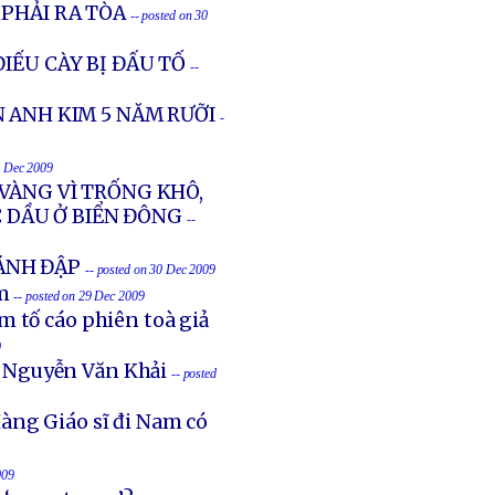
PHẢI RA TÒA
-- posted on 30
IẾU CÀY BỊ ĐẤU TỐ
--
 ANH KIM 5 NĂM RƯỠI
-
0 Dec 2009
VÀNG VÌ TRỐNG KHÔ,
 DẦU Ở BIỂN ĐÔNG
--
ĐÁNH ĐẬP
-- posted on 30 Dec 2009
m
-- posted on 29 Dec 2009
 tố cáo phiên toà giả
9
 Nguyễn Văn Khải
-- posted
Hàng Giáo sĩ đi Nam có
009