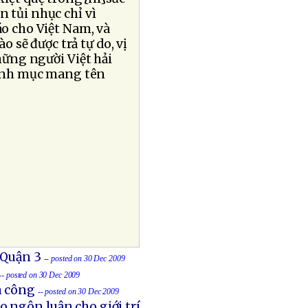
n tủi nhục chỉ vì
áo cho Việt Nam, và
 sẽ được trả tự do, vị
hững người Việt hải
linh mục mang tên
 Quận 3
-- posted on 30 Dec 2009
-- posted on 30 Dec 2009
n công
-- posted on 30 Dec 2009
 ngôn luận cho giới trí