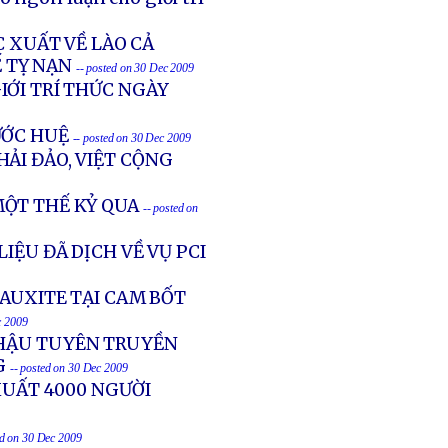
C XUẤT VỀ LÀO CẢ
 TỴ NẠN
-- posted on 30 Dec 2009
IỚI TRÍ THỨC NGÀY
ƯỚC HUỆ
-- posted on 30 Dec 2009
ẢI ĐẢO, VIỆT CỘNG
ỘT THẾ KỶ QUA
-- posted on
IỆU ĐÃ DỊCH VỀ VỤ PCI
BAUXITE TẠI CAM BỐT
c 2009
 HẬU TUYÊN TRUYỀN
G
-- posted on 30 Dec 2009
XUẤT 4000 NGƯỜI
ed on 30 Dec 2009