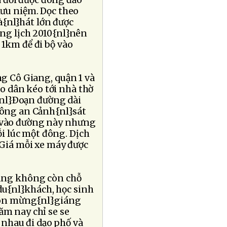
 đời được đông đảo
ưu niệm. Dọc theo
à{nl}hát lớn được
ơng lịch 2010{nl}nên
1km để đi bộ vào
g Cô Giang, quận 1 và
o dân kéo tới nhà thờ
u.{nl}Ðoạn đường dài
Công an Cảnh{nl}sát
 vào đường này nhưng
i lúc một đông. Dịch
. Giá mỗi xe máy được
 bảng không còn chỗ
du{nl}khách, học sinh
 đón mừng{nl}giáng
ăm nay chỉ se se
 nhau đi dạo phố và