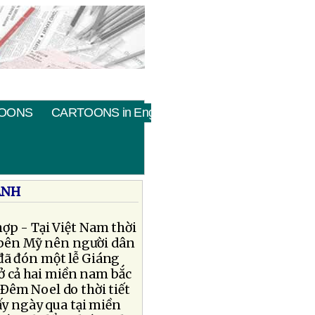
OONS
CARTOONS in English
ÀNH
ợp - Tại Việt Nam thời
 bên Mỹ nên người dân
đã đón một lễ Giáng
ở cả hai miền nam bắc
Ðêm Noel do thời tiết
y ngày qua tại miền