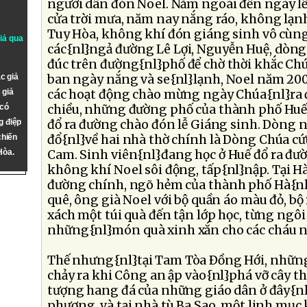
người dân đón Noel. Năm ngoái đến ngày lễ
cửa trời mưa, năm nay nắng ráo, không lạn
Tuy Hòa, không khí đón giáng sinh vô cùng
giả qua
các{nl}ngả đường Lê Lợi, Nguyễn Huệ, dòng 
đúc trên đường{nl}phố để chờ thời khắc Chúa 
c giả
ban ngày nắng và se{nl}lạnh, Noel năm 20
 giả
các hoạt động chào mừng ngày Chúa{nl}ra đ
 có
chiều, những đường phố của thành phố Huế
g điệp
đổ ra đường chào đón lễ Giáng sinh. Dòng 
chiến
đổ{nl}về hai nhà thờ chính là Dòng Chúa cứ
Hòa.
Cam. Sinh viên{nl}đang học ở Huế đổ ra đư
không khí Noel sôi động, tấp{nl}nập. Tại Hà
đường chính, ngõ hẻm của thành phố Hà{nl
quê, ông già Noel với bộ quần áo màu đỏ, bộ
xách một túi quà đến tận lớp học, từng ngô
những{nl}món quà xinh xắn cho các cháu n
Thế nhưng{nl}tại Tam Tòa Ðồng Hới, những
chảy ra khi Công an ập vào{nl}phá vỡ cây 
tượng hang đá của những giáo dân ở đây{n
phượng, và tại nhà tù Ba Sao, một linh mục 