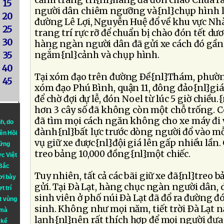
cảnh trang trí{nl}hang đá đón chào Chúa ra
15
người dân chiêm ngưỡng và{nl}chụp hình l
20
đường Lê Lợi, Nguyễn Huệ đổ về khu vực Nh
25
trang trí rực rỡ để chuẩn bị chào đón tết dư
30
hàng ngàn người dân đã gửi xe cách đó gần 
ngắm{nl}cảnh và chụp hình.
35
40
Tại xóm đạo trên đường Ðề{nl}Thám, phườn
45
xóm đạo Phú Bình, quận 11, đông đảo{nl}giá
để chờ đợi dự lễ, đón Noel từ lúc 5 giờ chiề
hơn 3 cây số đã không còn một chỗ trống. 
đã tìm mọi cách ngăn không cho xe máy đi
nh
, do
đành{nl}bất lực trước dòng người đổ vào mỗ
iên Hồi
vụ giữ xe được{nl}đội giá lên gấp nhiều lần
hững
treo bảng 10,000 đồng{nl}một chiếc.
ực Việt
 Bắc
Tuy nhiên, tất cả các bãi giữ xe đã{nl}treo
ơi bày
gửi. Tại Ðà Lạt, hàng chục ngàn người dân, 
t trí
sinh viên ở phố núi Ðà Lạt đã đổ ra đường
t vùng
sinh. Không như mọi năm, tiết trời Ðà Lạt n
 mà
lạnh{nl}nên rất thích hợp để mọi người đưa
 kể