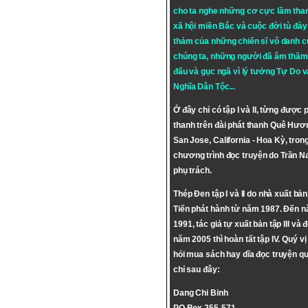
cho ta nghe những cơ cực lầm tha
xã hội miền Bắc và cuộc đời tù đày 
thảm của những chiến sĩ vô danh c
chúng ta, những người đã âm thầm
đấu và gục ngã vì lý tưởng
Tự Do
v
Nghĩa Dân Tộc
...
Ở đây chỉ có tập I và II, từng được 
thanh trên đài phát thanh Quê Hươ
San Jose, California - Hoa Kỳ, tron
chương trình đọc truyện do Trần 
phụ trách.
Thép Đen tập I và II do nhà xuất bả
Tiến phát hành từ năm 1987. Đến 
1991, tác giả tự xuất bản tập III và 
năm 2005 thì hoàn tất tập IV. Quý vị
hỏi mua sách hay dĩa đọc truyện qu
chỉ sau đây:
Dang Chi Binh