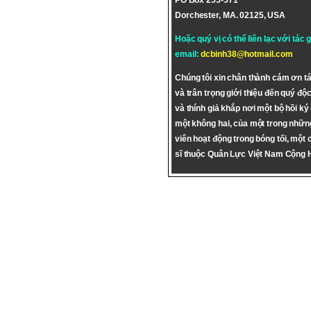
PO Box 255-571
Dorchester, MA. 02125, USA
Hoặc quý vị có thể liên lạc với tác 
email:
dcbinh38@hotmail.com
Chúng tôi xin chân thành cám ơn tá
và trân trọng giới thiệu đến quý độc
và thính giả khắp nơi một bộ hồi ký
một không hai, của một trong nhữn
viên hoạt động trong bóng tối, một 
sĩ thuộc Quân Lực Việt Nam Cộng 