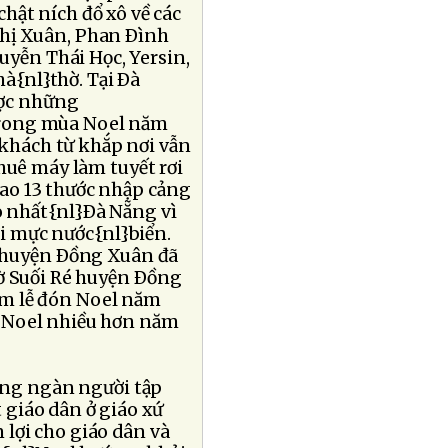
hật ních đổ xô về các
Thị Xuân, Phan Ðình
uyễn Thái Học, Yersin,
à{nl}thờ. Tại Ðà
ược những
trong mùa Noel năm
khách từ khắp nơi vẫn
huê máy làm tuyết rơi
cao 13 thước nhập cảng
o nhất{nl}Ðà Nẵng vì
ới mực nước{nl}biển.
ũ huyện Ðồng Xuân đã
hờ Suối Ré huyện Ðồng
êm lễ đón Noel năm
n Noel nhiều hơn năm
àng ngàn người tập
 giáo dân ở giáo xứ
 lợi cho giáo dân và