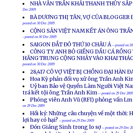
NHÀ VĂN TRẦN KHẢI THANH THỦY SẮP 
Dec 2009
BÀ DƯƠNG THỊ TÂN, VỢ CỦA BLOGGER Đ
posted on 30 Dec 2009
CỘNG SẢN VIỆT NAM KẾT ÁN ÔNG TRẦN
- posted on 30 Dec 2009
SAIGON ĐẮT ĐỎ THỨ 10 CHÂU Á
-- posted on 3
CÔNG TY ANH BỎ GIẾNG DẦU CÁ RỒNG 
HÃNG TRUNG CỘNG NHẢY VÀO KHAI THÁC
posted on 30 Dec 2009
28,417 CÔ VỢ VIỆT BỊ CHỒNG ĐẠI HÀN 
Hoa Kỳ phản đối vụ xử ông Trần Anh Ki
Uỷ ban Bảo vệ Quyền Làm Người Việt Nam
trá kết tội ông Trần Anh Kim
-- posted on 29 Dec 200
Phóng viên Anh Vũ (RFI) phỏng vấn Lm
on 29 Dec 2009
Hồi ký: Những câu chuyện về một thời: 
lợi hay có hại?
-- posted on 29 Dec 2009
Đón Giáng Sinh trong lo sợ
-- posted on 29 Dec 2