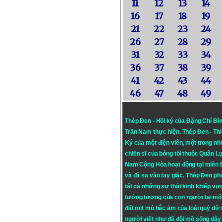
11
12
13
14
16
17
18
19
21
22
23
24
26
27
28
29
31
32
33
34
36
37
38
39
41
42
43
44
46
47
48
49
Thép Đen - Hồi ký của Đặng Chí Bì
Trần Nam thực hiện.
Thép Đen
- Th
Ký của một điện viên, một trong n
chiến sĩ của bóng tối thuộc Quân L
Nam Cộng Hòa hoạt động tại miền
và đã sa vào tay giặc. Thép Đen ph
tất cả những sự thật kinh khiếp vượ
tưởng tượng của con người tại mộ
đất mịt mù hắc ám của loài quỷ dữ
người viết như đã đội mồ sống dậy