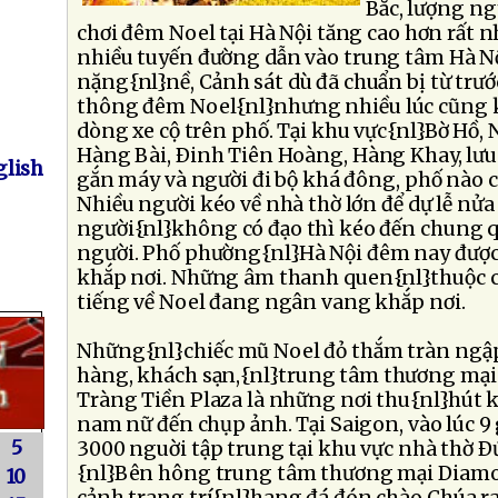
Bắc, lượng ng
chơi đêm Noel tại Hà Nội tăng cao hơn rất nh
nhiều tuyến đường dẫn vào trung tâm Hà Nội
nặng{nl}nề, Cảnh sát dù đã chuẩn bị từ trướ
thông đêm Noel{nl}nhưng nhiều lúc cũng 
dòng xe cộ trên phố. Tại khu vực{nl}Bờ Hồ, 
Hàng Bài, Ðinh Tiên Hoàng, Hàng Khay, lưu{
lish
gắn máy và người đi bộ khá đông, phố nào 
Nhiều người kéo về nhà thờ lớn để dự lễ nử
người{nl}không có đạo thì kéo đến chung q
người. Phố phường{nl}Hà Nội đêm nay được
khắp nơi. Những âm thanh quen{nl}thuộc củ
tiếng về Noel đang ngân vang khắp nơi.
Những{nl}chiếc mũ Noel đỏ thắm tràn ngập
hàng, khách sạn,{nl}trung tâm thương mại
Tràng Tiền Plaza là những nơi thu{nl}hút
nam nữ đến chụp ảnh. Tại Saigon, vào lúc 9
5
3000 nguời tập trung tại khu vực nhà thờ Ðứ
{nl}Bên hông trung tâm thương mại Diamon
10