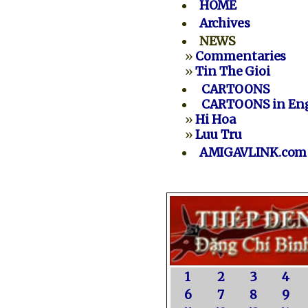
HOME
Archives
NEWS
»
Commentaries
»
Tin The Gioi
CARTOONS
CARTOONS in Eng
»
Hi Hoa
»
Luu Tru
AMIGAVLINK.com
1
2
3
4
6
7
8
9