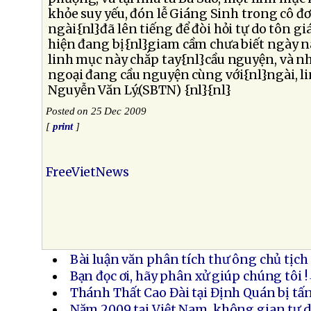
khỏe suy yếu, đón lễ Giáng Sinh trong cô đơ
ngài{nl}đã lên tiếng để đòi hỏi tự do tôn gi
hiện đang bị{nl}giam cầm chưa biết ngày nào
linh mục này chắp tay{nl}cầu nguyện, và n
ngoại đang cầu nguyện cùng với{nl}ngài, 
Nguyễn Văn Lý.(SBTN) {nl}{nl}
Posted on 25 Dec 2009
[
print
]
FreeVietNews
Bài luận văn phân tích thư ông chủ tịch
Bạn đọc ơi, hãy phân xử giúp chúng tôi !
Thánh Thất Cao Đài tại Định Quán bị tấ
Năm 2009 tại Việt Nam, không gian tự do