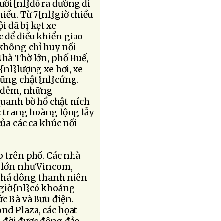
ười{nl}đổ ra đường đi
iều. Từ 7{nl}giờ chiều
 đã bị kẹt xe
c để điều khiển giao
không chỉ huy nổi
Nhà Thờ lớn, phố Huế,
nl}lượng xe hơi, xe
cũng chật{nl}cứng.
a đêm, những
uanh bờ hồ chật ních
 trang hoàng lộng lẫy
a các ca khúc nổi
 trên phố. Các nhà
 lớn như Vincom,
 khá đông thanh niên
 giờ{nl}có khoảng
c Bà và Bưu điện.
d Plaza, các họat