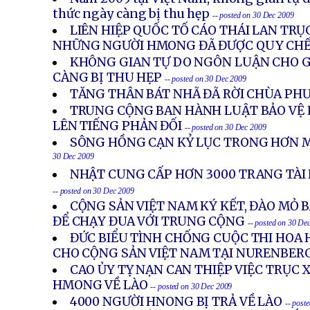
thức ngày càng bị thu hẹp
-- posted on 30 Dec 2009
LIÊN HIỆP QUỐC TỐ CÁO THÁI LAN TRỤ
NHỮNG NGƯỜI HMONG ĐÃ ĐƯỢC QUY CHẾ
KHÔNG GIAN TỰ DO NGÔN LUẬN CHO G
CÀNG BỊ THU HẸP
-- posted on 30 Dec 2009
TĂNG THÂN BÁT NHÃ ĐÃ RỜI CHÙA PH
TRUNG CỘNG BAN HÀNH LUẬT BẢO VỆ H
LÊN TIẾNG PHẢN ĐỐI
-- posted on 30 Dec 2009
SÔNG HỒNG CẠN KỶ LỤC TRONG HƠN M
30 Dec 2009
NHẬT CUNG CẤP HƠN 3000 TRANG TÀI L
-- posted on 30 Dec 2009
CỘNG SẢN VIỆT NAM KÝ KẾT, ĐÀO MỎ 
ĐỂ CHẠY ĐUA VỚI TRUNG CỘNG
-- posted on 30 De
ĐỨC BIỂU TÌNH CHỐNG CUỘC THI HOA
CHO CỘNG SẢN VIỆT NAM TẠI NURENBER
CAO ỦY TỴ NẠN CAN THIỆP VIỆC TRỤC 
HMONG VỀ LÀO
-- posted on 30 Dec 2009
4000 NGƯỜI HNONG BỊ TRẢ VỀ LÀO
-- post