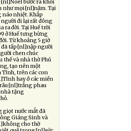
{nl}Noel bước ra khỏi
h như mọi{nl}năm. Tại
 náo nhiệt. Khắp
người đi lại rất đông
ra đời. Tại Huế trời
09 ở Huế tưng bừng
ời. Từ khoảng 5 giờ
 đã tấp{nl}nập người
người chen chúc
u thế và nhà thờ Phú
ờng, tạo nên một
 Tĩnh, trên các con
}Tĩnh hay ở các miền
 râu{nl}trắng phau
i nhà tặng
hỏ.
 giọt nước mắt đã
thông Giáng Sinh và
l}không cho thờ
kiệt quệ trong{nl}sức