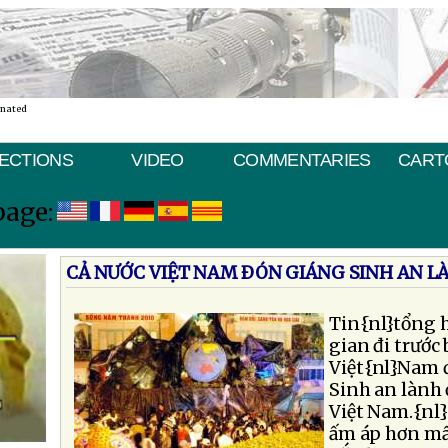
inated
ECTIONS
VIDEO
COMMENTARIES
CART
page:
CẢ NƯỚC VIỆT NAM ÐÓN GIÁNG SINH AN L
Tin{nl}tổng h
gian đi trước
Việt{nl}Nam 
Sinh an lành 
Việt Nam.{nl}
ấm áp hơn mấ