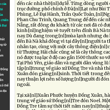
đến các nhà thờ{nl}dự lễ. Từng dòng người c
n của
trục đường phố chính ở Ðà{nl}Lạt như Bùi 
bi
Phùng, Lê Ðại Hành, Trần Quốc Toản,{nl}Ng
ủa
Phan Chu Trinh, Quang Trung để đến các nh
 chiến
Nẵng, rất đông du khách từ các nơi đã có đ
à
Đại
kinh{nl}nghiệm vè tuyết trên đỉnh Bà Nà 
nay. Dù đang trong{nl}mùa lạnh nhưng du 
phát
đến Bà Nà khá đông vì tại đây{nl}người ta t
ng từ
nhân tạo, cùng với một cây thông điện{nl}
g
từ Thượng Hải chắc cũng sẽ là cây thông ca
Nam
nó được toạ lạc ở độ cao gần 1500 thước so v
Tại Phú Yên, giáo dân và người dân vùng l
tập{nl}trung về giáo xứ Ðồng Tre và nhà t
n Đông
Xuân đón giáng{nl}sinh. Thời tiết trong đ
năm
nay thuận lợi nên số lượng{nl}người đi đó
đến
ngoái.
 có thể
a địa
Tại xã{nl}Xuân Phước huyện Ðồng Xuân, h
trung về giáo sứ Ðồng{nl}Tre đón Noel. Một
Ðồng Tre tâm sự thời tiết năm nay{nl}thuận