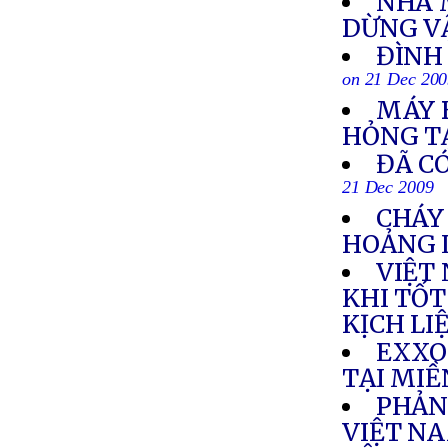
NHÀ 
DỪNG V
ĐÌNH 
on 21 Dec 20
MÁY 
HỎNG T
ĐÃ CÓ
21 Dec 2009
CHÁY
HOẢNG 
VIỆT
KHI TỐT
KỊCH LI
EXXO
TẠI MI
PHẢN 
VIỆT NA