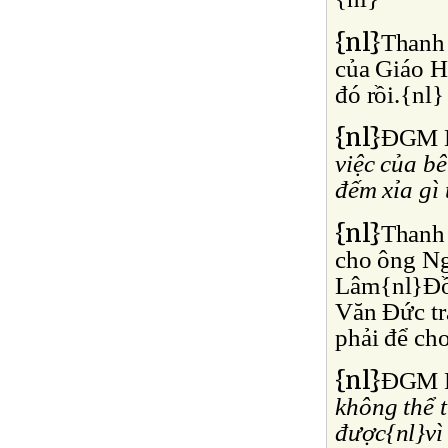
{nl}
Thanh 
của Giáo H
đó rồi.{nl}
{nl}
ÐGM N
việc của bê
đếm xỉa gì 
{nl}
Thanh 
cho ông Ng
Lâm{nl}Ðồn
Văn Ðức tr
phải để cho
{nl}
ÐGM N
không thể t
được{nl}vì 