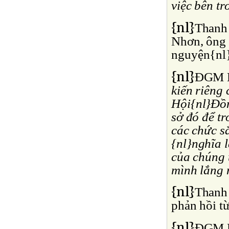
việc bên t
{nl}
Thanh
Nhơn, ông 
nguyện{nl}
{nl}
ÐGM N
kiến riêng 
Hội{nl}Ðồn
sở đó để t
các chức sắ
{nl}nghĩa l
của chúng t
mình lắng 
{nl}
Thanh 
phản hồi t
{nl}
ÐGM N