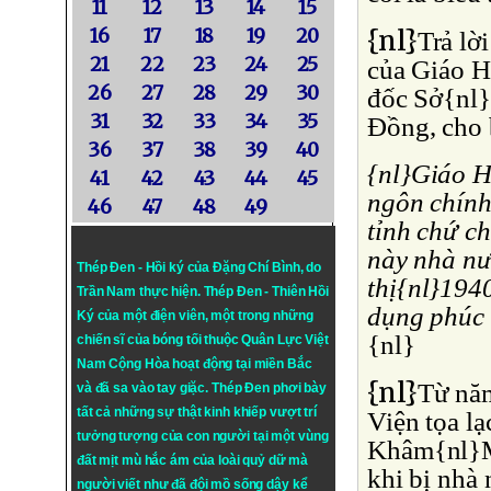
11
12
13
14
15
{nl}
16
17
18
19
20
Trả lờ
21
22
23
24
25
của Giáo H
26
27
28
29
30
đốc Sở{nl}
31
32
33
34
35
Ðồng, cho 
36
37
38
39
40
{nl}Giáo H
41
42
43
44
45
ngôn chính
46
47
48
49
tỉnh chứ ch
này nhà nư
Thép Đen - Hồi ký của Đặng Chí Bình
, do
thị{nl}1940
Trần Nam thực hiện.
Thép Đen
- Thiên Hồi
dụng phúc l
Ký của một điện viên, một trong những
{nl}
chiến sĩ của bóng tối thuộc Quân Lực Việt
Nam Cộng Hòa hoạt động tại miền Bắc
{nl}
Từ nă
và đã sa vào tay giặc. Thép Đen phơi bày
tất cả những sự thật kinh khiếp vượt trí
Viện tọa l
tưởng tượng của con người tại một vùng
Khâm{nl}Mạ
đất mịt mù hắc ám của loài quỷ dữ mà
khi bị nhà
người viết như đã đội mồ sống dậy kể