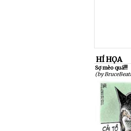
HÍ HỌA
Sợ mèo quá!!!
(by BruceBeatt