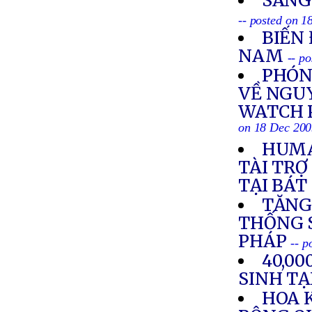
SANG
-- posted on 
BIẾN 
NAM
-- p
PHÓN
VỀ NGU
WATCH 
on 18 Dec 20
HUMA
TÀI TRỢ
TẠI BÁT
TĂNG
THỐNG S
PHÁP
-- p
40,0
SINH TẠ
HOA 