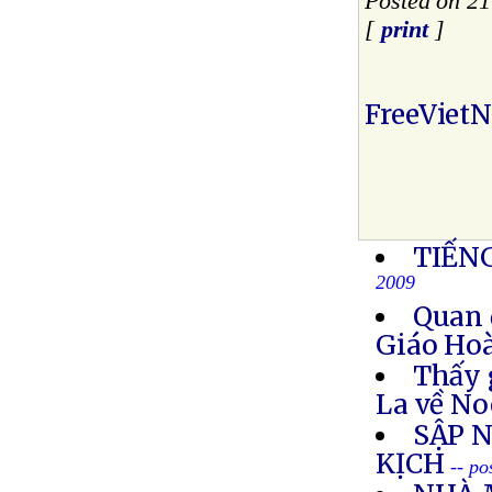
Posted on 2
[
print
]
FreeViet
TIẾN
2009
Quan 
Giáo Ho
Thấy 
La về No
SẬP N
KỊCH
-- p