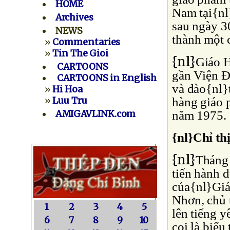
HOME
Nam tại{nl}
Archives
sau ngày 3
NEWS
thành một 
»
Commentaries
»
Tin The Gioi
{nl}
Giáo 
CARTOONS
gần Viện Ðạ
CARTOONS in English
và đào{nl}t
»
Hi Hoa
hàng giáo 
»
Luu Tru
năm 1975.
AMIGAVLINK.com
{nl}Chỉ th
{nl}
Tháng 
tiến hành 
của{nl}Gi
Nhơn, chủ 
1
2
3
4
5
lên tiếng y
6
7
8
9
10
coi là biể