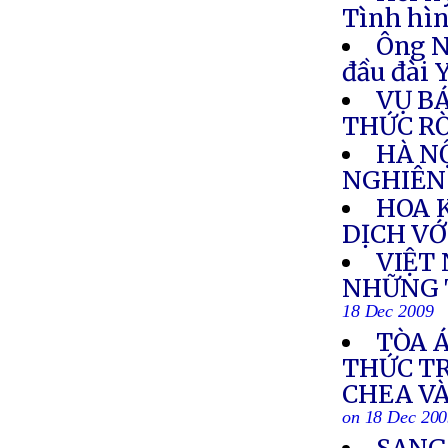
Tình hìn
Ông N
đầu đài
VỤ B
THỨC R
HÀ N
NGHIÊN
HOA 
DỊCH VỚ
VIỆT
NHỮNG 
18 Dec 2009
TÒA 
THỨC T
CHEA VÀ
on 18 Dec 20