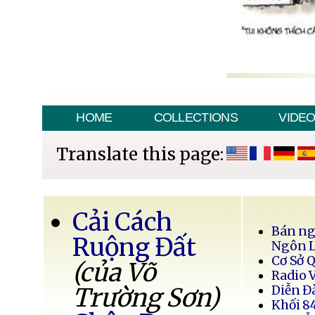
HOME
COLLECTIONS
VIDE
Translate this page:
Cải Cách
Bán ng
Ruộng Đất
Ngôn 
Cơ Sở 
(của Võ
Radio 
Trường Sơn)
Diễn Đ
Khối 8