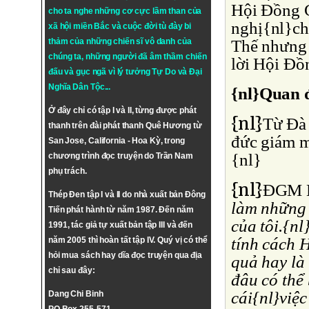
Hội Ðồng G
cho ta nghe những cơ cực lầm than của
nghị{nl}chí
xã hội miền Bắc và cuộc đời tù đày bi
Thế nhưng 
thảm của những chiến sĩ vô danh của
chúng ta, những người đã âm thầm chiến
lời Hội Ðồ
đấu và gục ngã vì lý tưởng
Tự Do
và
Đại
Nghĩa Dân Tộc
...
{nl}Quan 
Ở đây chỉ có tập I và II, từng được phát
{nl}
Từ Ðà 
thanh trên đài phát thanh Quê Hương từ
đức giám m
San Jose, California - Hoa Kỳ, trong
{nl}
chương trình đọc truyện do Trần Nam
phụ trách.
{nl}
ÐGM N
Thép Đen tập I và II do nhà xuất bản Đông
làm những 
Tiến phát hành từ năm 1987. Đến năm
của tôi.{nl
1991, tác giả tự xuất bản tập III và đến
tính cách 
năm 2005 thì hoàn tất tập IV. Quý vị có thể
hỏi mua sách hay dĩa đọc truyện qua địa
quả hay là 
chỉ sau đây:
đâu có thể
cái{nl}việc
Dang Chi Binh