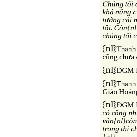
Chúng tôi 
khả năng củ
tưởng cái 
tôi. Còn{nl
chúng tôi c
{nl}
Thanh 
cũng chưa c
{nl}
ÐGM N
{nl}
Thanh 
Giáo Hoàng
{nl}
ÐGM N
có công nh
vẫn{nl}còn
trong thì c
{nl}