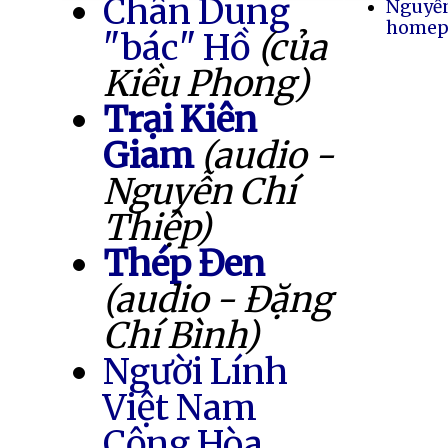
Chân Dung
Nguyễ
homep
"bác" Hồ
(của
Kiều Phong)
Trại Kiên
Giam
(audio -
Nguyễn Chí
Thiệp)
Thép Đen
(audio - Đặng
Chí Bình)
Người Lính
Việt Nam
Cộng Hòa