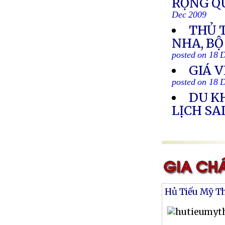
RỘNG QU
Dec 2009
THỦ T
NHA, B
posted on 18 
GIÁ 
posted on 18 
DU K
LỊCH SA
Hủ Tiếu Mỹ T