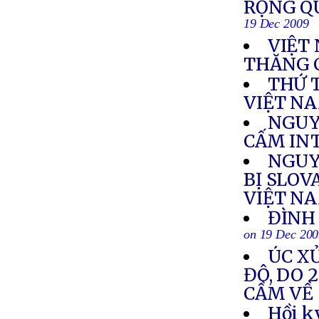
RỘNG Q
19 Dec 2009
VIỆT
THĂNG 
THỨ 
VIỆT N
NGUY
CẤM IN
NGUY
BỊ SLOV
VIỆT N
ĐÌNH 
on 19 Dec 20
ÚC XỬ
ĐÔ, DO 
CẦM VỀ 
Hồi k