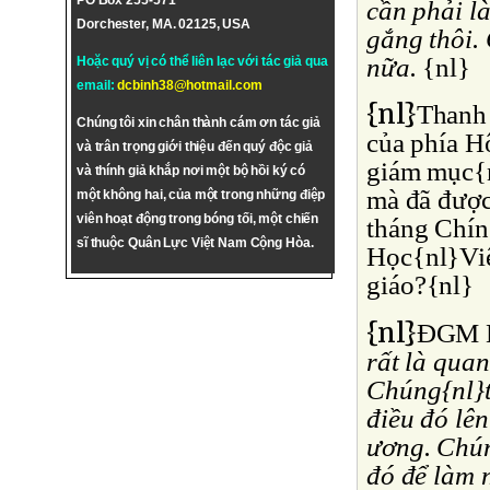
PO Box 255-571
cần phải l
Dorchester, MA. 02125, USA
gắng thôi.
nữa.
{nl}
Hoặc quý vị có thể liên lạc với tác giả qua
email:
dcbinh38@hotmail.com
{nl}
Thanh 
Chúng tôi xin chân thành cám ơn tác giả
của phía H
và trân trọng giới thiệu đến quý độc giả
giám mục{
và thính giả khắp nơi một bộ hồi ký có
mà đã được
một không hai, của một trong những điệp
viên hoạt động trong bóng tối, một chiến
tháng Chín
sĩ thuộc Quân Lực Việt Nam Cộng Hòa.
Học{nl}Việ
giáo?{nl}
{nl}
ÐGM N
rất là quan
Chúng{nl}t
điều đó lê
ương. Chún
đó để làm 