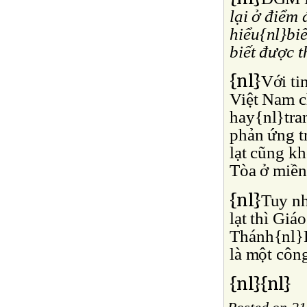
lại ở điểm 
hiểu{nl}biế
biết được t
{nl}
Với t
Việt Nam c
hay{nl}tran
phản ứng t
lạt cũng k
Tòa ở miền
{nl}
Tuy nh
lạt thì Gi
Thánh{nl}P
là một công
{nl}{nl}