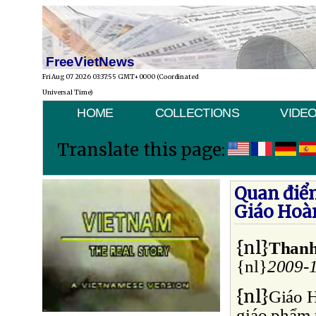
FreeVietNews
Fri Aug 07 2026 03:37:55 GMT+0000 (Coordinated
Universal Time)
HOME
COLLECTIONS
VIDE
Translate this page:
Quan điể
Giáo Hoà
{nl}
Thanh
{nl}
2009-
{nl}
Giáo H
giáo phẩm 