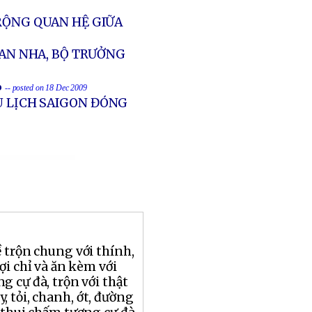
RỘNG QUAN HỆ GIỮA
BAN NHA, BỘ TRƯỞNG
%
-- posted on 18 Dec 2009
U LỊCH SAIGON ĐÓNG
 trộn chung với thính,
ợi chỉ và ăn kèm với
g cự đà, trộn với thật
, tỏi, chanh, ớt, đường