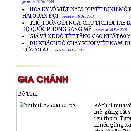
posted on 18 Dec 2009
HOA KỲ VÀ VIỆT NAM QUYẾT ĐỊNH MỞ 
HAI QUÂN ĐỘI
-- posted on 18 Dec 2009
THỦ TƯỚNG ĐI NGA, CHỦ TỊCH ĐI TÂY 
BỘ QUỐC PHÒNG SANG MỸ
-- posted on 18 Dec 2009
GIÁ VÉ XE ĐÒ TẾT TĂNG CAO NHẤT 60
DU KHÁCH BỎ CHẠY KHỎI VIỆT NAM, D
CỬA ÀO ẠT
-- posted on 18 Dec 2009
Bê Thui
Bê thui mua về
mè, gừng cắt s
rau thơm. Tươn
nhiều gừng xay