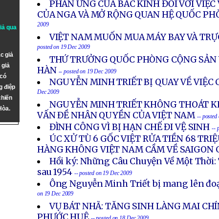
PHẢN ỨNG CỦA BẮC KINH ĐỐI VỚI VIỆC
CỦA NGA VÀ MỞ RỘNG QUAN HỆ QUỐC PH
2009
giả qua
VIỆT NAM MUỐN MUA MÁY BAY VÀ TRỰ
posted on 19 Dec 2009
c giả
THỨ TRƯỞNG QUỐC PHÒNG CỘNG SẢN 
 giả
HÀN
-- posted on 19 Dec 2009
 có
NGUYỄN MINH TRIẾT BỊ QUAY VỀ VIỆC
g điệp
Dec 2009
chiến
NGUYỄN MINH TRIẾT KHÔNG THOÁT KH
Hòa.
VẤN ĐỀ NHÂN QUYỀN CỦA VIỆT NAM
-- posted
ĐÌNH CÔNG VÌ BỊ HẠN CHẾ ĐI VỆ SINH
-- 
ÚC XỬ TÙ 6 GỐC VIỆT RỬA TIỀN 68 TRIỆ
HÀNG KHÔNG VIỆT NAM CẦM VỀ SAIGON 
Hồi ký: Những Câu Chuyện Về Một Thời: 
sau 1954
-- posted on 19 Dec 2009
Ông Nguyễn Minh Triết bị mang lên đo
on 19 Dec 2009
VỤ BÁT NHÃ: TĂNG SINH LÀNG MAI CH
PHƯỚC HUỆ
-- posted on 18 Dec 2009