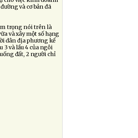
ụ cho việc kinh doanh
đường và cơ bản đã
êm trọng nói trên là
vữa và xây một số hạng
ười dân địa phương kể
ầu 3 và lầu 4 của ngôi
uống đất, 2 người chỉ