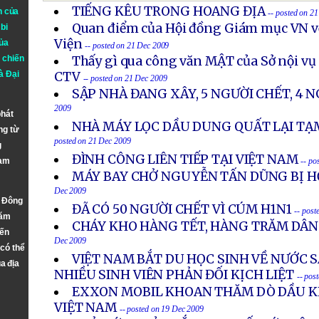
TIẾNG KÊU TRONG HOANG ĐỊA
n của
-- posted on 2
Quan điểm của Hội đồng Giám mục VN v
bi
Viện
ủa
-- posted on 21 Dec 2009
 chiến
Thấy gì qua công văn MẬT của Sở nội vụ
à
Đại
CTV
-- posted on 21 Dec 2009
SẬP NHÀ ĐANG XÂY, 5 NGƯỜI CHẾT, 4 
2009
phát
NHÀ MÁY LỌC DẦU DUNG QUẤT LẠI T
ng từ
posted on 21 Dec 2009
g
ĐÌNH CÔNG LIÊN TIẾP TẠI VIỆT NAM
Nam
-- po
MÁY BAY CHỞ NGUYỄN TẤN DŨNG BỊ H
Dec 2009
n Đông
ĐÃ CÓ 50 NGƯỜI CHẾT VÌ CÚM H1N1
-- post
năm
CHÁY KHO HÀNG TẾT, HÀNG TRĂM DÂ
đến
Dec 2009
 có thể
VIỆT NAM BẮT DU HỌC SINH VỀ NƯỚC S
a địa
NHIỀU SINH VIÊN PHẢN ĐỐI KỊCH LIỆT
-- pos
EXXON MOBIL KHOAN THĂM DÒ DẦU KH
VIỆT NAM
-- posted on 19 Dec 2009