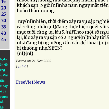
thước{nl}vuông, nhà được xây nhằm phục v
15
khách sạn. Ngôi{nl}nhà nằm ngay mặt tiền 
20
hoàn thành xong.
25
30
Tuy{nl}nhiên, thời điểm xảy ra vụ sập nghi
các công nhân{nl}đang thực hiện quét vôi 
35
mục cuối cùng tại lầu 5.{nl}Theo một số ng
40
lại, lúc xảy ra vụ sập có 2 người{nl}nhảy từ l
45
nhà đang bị nghiêng dần dần để thoát{nl}x
bị thương nhẹ.(SBTN)
{nl}{nl}
nh
, do
Posted on 21 Dec 2009
iên Hồi
[
print
]
hững
ực Việt
 Bắc
FreeVietNews
ơi bày
t trí
t vùng
 mà
 kể