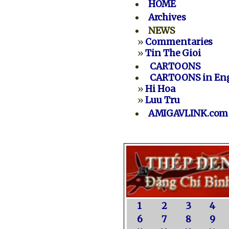
HOME
Archives
NEWS
»
Commentaries
»
Tin The Gioi
CARTOONS
CARTOONS in Eng
»
Hi Hoa
»
Luu Tru
AMIGAVLINK.com
1
2
3
4
6
7
8
9