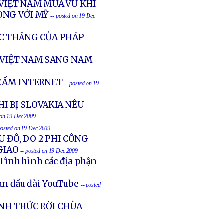
 VIỆT NAM MUA VŨ KHÍ
ÒNG VỚI MỸ
-- posted on 19 Dec
C THĂNG CỦA PHÁP
--
VIỆT NAM SANG NAM
 CẤM INTERNET
-- posted on 19
I BỊ SLOVAKIA NÊU
 on 19 Dec 2009
posted on 19 Dec 2009
U ĐÔ, DO 2 PHI CÔNG
GIAO
-- posted on 19 Dec 2009
Tình hình các địa phận
ạn đầu đài YouTube
-- posted
ÍNH THỨC RỜI CHÙA