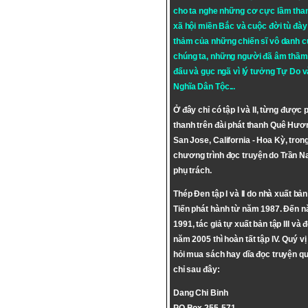
cho ta nghe những cơ cực lầm tha
xã hội miền Bắc và cuộc đời tù đày 
thảm của những chiến sĩ vô danh c
chúng ta, những người đã âm thầm
đấu và gục ngã vì lý tưởng
Tự Do
v
Nghĩa Dân Tộc
...
Ở đây chỉ có tập I và II, từng được 
thanh trên đài phát thanh Quê Hươ
San Jose, California - Hoa Kỳ, tron
chương trình đọc truyện do Trần 
phụ trách.
Thép Đen tập I và II do nhà xuất bả
Tiến phát hành từ năm 1987. Đến 
1991, tác giả tự xuất bản tập III và 
năm 2005 thì hoàn tất tập IV. Quý vị
hỏi mua sách hay dĩa đọc truyện qu
chỉ sau đây:
Dang Chi Binh