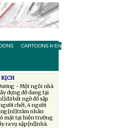
OONS
CARTOONS in English
 KỊCH
Dương - Một ngôi nhà
ây dựng dở dang tại
l}đã bất ngờ đổ sập
 người chết, 4 người
àng{nl}trăm nhân
có mặt tại hiện trường
ảy ra vụ sập{nl}nhà.