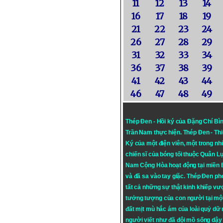
11
12
13
14
16
17
18
19
21
22
23
24
26
27
28
29
31
32
33
34
36
37
38
39
41
42
43
44
46
47
48
49
Thép Đen - Hồi ký của Đặng Chí Bì
Trần Nam thực hiện.
Thép Đen
- Th
Ký của một điện viên, một trong n
chiến sĩ của bóng tối thuộc Quân L
Nam Cộng Hòa hoạt động tại miền
và đã sa vào tay giặc. Thép Đen ph
tất cả những sự thật kinh khiếp vượ
tưởng tượng của con người tại mộ
đất mịt mù hắc ám của loài quỷ dữ
người viết như đã đội mồ sống dậy