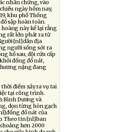
các nhân chứng, vào
 chiều ngày hôm nay,
 19, khu phố Thống
 đổ sập hoàn toàn.
 hoàng này kể lại rằng
 rất lớn phát ra từ
Người{nl}dân địa
g người sống sót ra
ng hồ sau, đội cứu cấp
khỏi đống đổ nát,
ị thương nặng đang
hời điểm xảy ra vụ tai
ệc tại công trình.
nh Bình Dương và
ng, dọn từng hòn gạch
{nl}đống đổ nát của
p. Theo tin{nl}ban
h khoảng hơn 2000