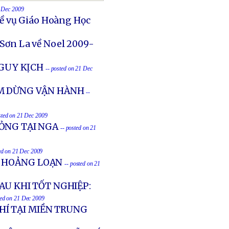
1 Dec 2009
ề vụ Giáo Hoàng Học
 Sơn La về Noel 2009-
NGUY KỊCH
-- posted on 21 Dec
ẠM DỪNG VẬN HÀNH
--
sted on 21 Dec 2009
ỎNG TẠI NGA
-- posted on 21
ed on 21 Dec 2009
N HOẢNG LOẠN
-- posted on 21
AU KHI TỐT NGHIỆP:
ted on 21 Dec 2009
Í TẠI MIỀN TRUNG