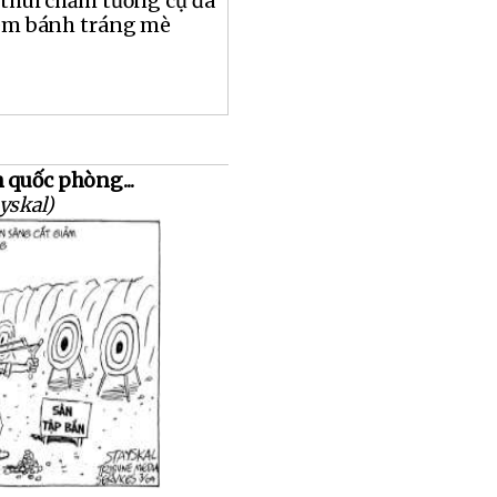
 thui chấm tương cự đà
kèm bánh tráng mè
 quốc phòng...
yskal)