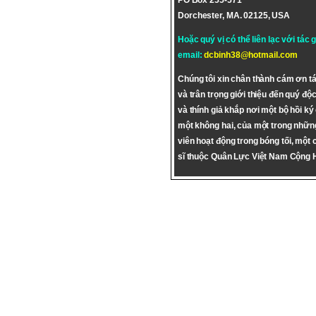
PO Box 255-571
Dorchester, MA. 02125, USA
Hoặc quý vị có thể liên lạc với tác 
email:
dcbinh38@hotmail.com
Chúng tôi xin chân thành cám ơn tá
và trân trọng giới thiệu đến quý độc
và thính giả khắp nơi một bộ hồi ký
một không hai, của một trong nhữn
viên hoạt động trong bóng tối, một 
sĩ thuộc Quân Lực Việt Nam Cộng 