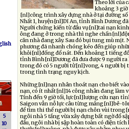
Theo lời của 
khoảng 3 giờ
{nl}công trình xây dựng nhà ở tại đường số
Nhất 1, huyện{nl}Dĩ An, tỉnh Bình Dương đã
Người chứng kiến từ đầu vụ{nl}tai nạn kinh
ông đang ở trong nhà thì nghe chấn{nl}động
căn nhà đang xây. Sau đó bụi tung mù mịt. 
lish
phương đã nhanh chóng kéo đến giúp nhữn
khỏi{nl}đống đổ nát. Ðến khoảng 1 tiếng đồ
tỉnh Bình{nl}Dương đã đưa được 9 người ra 
trong đó có 5 người tử{nl}vong, 4 người b
trong tình trạng nguy kịch.
Những{nl}nạn nhân thoát nạn cho biết vào t
nạn, có ít nhất{nl}14 công nhân đang làm vi
Tính đến 9 giờ tối, lực{nl}lượng cứu nạn tỉ
Saigon vẫn nỗ lực câu từng mảng{nl}bê-tô
để tìm thi thể người bị nạn chôn vùi trong
5
ngôi nhà 5 tầng vừa xây dựng bất ngờ đổ sậ
đầu, ngôi nhà bị sập hoàn toàn có diện tíc
10