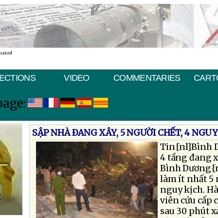
nated
ECTIONS
VIDEO
COMMENTARIES
CART
page:
SẬP NHÀ ÐANG XÂY, 5 NGƯỜI CHẾT, 4 NGUY
Tin{nl}Bình 
4 tầng đang x
Bình Dương{n
làm ít nhất 5
nguy kịch. H
viên cứu cấp 
sau 30 phút x