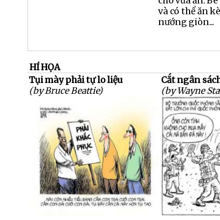
cho vừa ăn. Bê
và có thể ăn 
nướng giòn...
HÍ HỌA
Tụi mày phải tự lo liệu
Cắt ngân sách
(by Bruce Beattie)
(by Wayne Sta