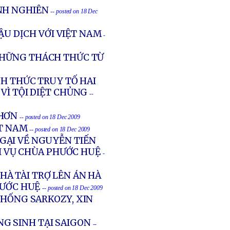
NH NGHIÊN
-- posted on 18 Dec
ẬU DỊCH VỚI VIỆT NAM
-
NHỮNG THÁCH THỨC TỪ
NH THỨC TRUY TỐ HAI
VÌ TỘI DIỆT CHỦNG
--
 HƠN
-- posted on 18 Dec 2009
ỆT NAM
-- posted on 18 Dec 2009
GẠI VỀ NGUYỄN TIẾN
 VỤ CHÙA PHƯỚC HUỆ
-
À TÀI TRỢ LÊN ÁN HÀ
HƯỚC HUỆ
-- posted on 18 Dec 2009
THỐNG SARKOZY, XIN
G SINH TẠI SAIGON
--