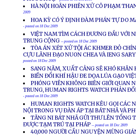
HÀ NỘI HOÃN PHIÊN XỬ CÔ PHẠM THA
2009
HOA KỲ CÓ Ý ĐỊNH ĐÀM PHÁN TỰ DO M
- posted on 18 Dec 2009
VIỆT NAM TÌM CÁCH ĐƯƠNG ĐẦU VỚI 
TRUNG CỘNG
-- posted on 18 Dec 2009
TÒA ÁN XÉT XỬ TỘI ÁC KHMER ĐỎ CHÍ
CỰU LÃNH ĐẠO NUON CHEA VÀ IENG SARY 
posted on 18 Dec 2009
SANG NĂM, XUẤT CẢNG SẼ KHÓ KHĂN
BIẾN ĐỔI KHÍ HẬU ĐE DỌA LÚA GẠO VI
PHÓNG VIÊN KHÔNG BIÊN GIỚI QUAN N
TRUNG, HUMAN RIGHTS WATCH PHẢN ĐỐI
- posted on 18 Dec 2009
HUMAN RIGHTS WATCH KÊU GỌI CÁC NH
NỘI TRONG VỤ ĐÀN ÁP TẠI BÁT NHÃ VÀ P
TĂNG NI BÁT NHÃ GỬI THƯ LÊN TỔNG 
ĐƯỢC TẠM TRÚ TẠI PHÁP
-- posted on 18 Dec 2009
40,000 NGƯỜI CẦU NGUYỆN MỪNG GIÁN