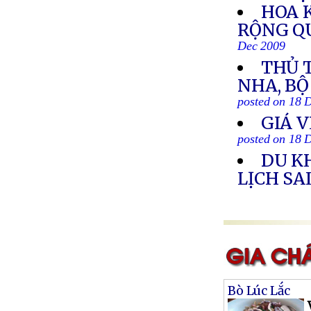
HOA 
RỘNG QU
Dec 2009
THỦ T
NHA, B
posted on 18 
GIÁ 
posted on 18 
DU K
LỊCH SA
Bò Lúc Lắc