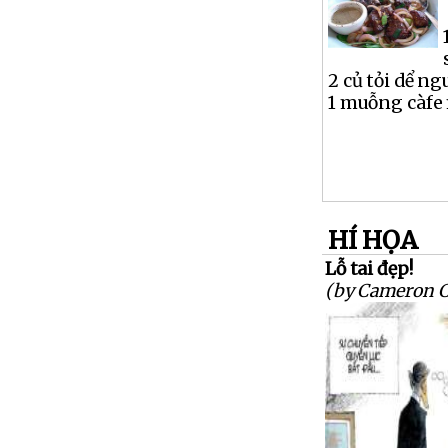
2 củ tỏi dể n
1 muỗng càfe 
HÍ HỌA
Lỗ tai đẹp!
(by Cameron 