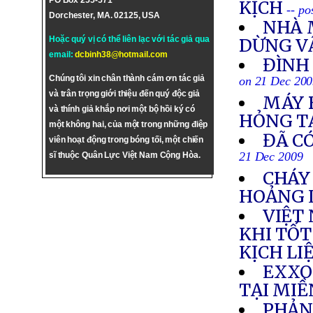
PO Box 255-571
KỊCH
-- p
Dorchester, MA. 02125, USA
NHÀ 
Hoặc quý vị có thể liên lạc với tác giả qua
DỪNG V
email:
dcbinh38@hotmail.com
ĐÌNH 
Chúng tôi xin chân thành cám ơn tác giả
on 21 Dec 20
và trân trọng giới thiệu đến quý độc giả
MÁY 
và thính giả khắp nơi một bộ hồi ký có
HỎNG T
một không hai, của một trong những điệp
ĐÃ CÓ
viên hoạt động trong bóng tối, một chiến
21 Dec 2009
sĩ thuộc Quân Lực Việt Nam Cộng Hòa.
CHÁY
HOẢNG 
VIỆT
KHI TỐT
KỊCH LI
EXXO
TẠI MI
PHẢN 