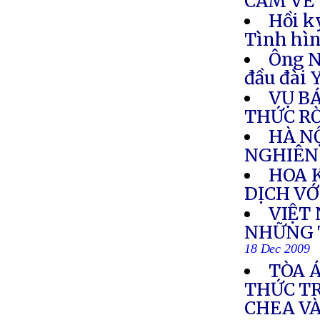
CẦM VỀ 
Hồi k
Tình hìn
Ông N
đầu đài
VỤ B
THỨC R
HÀ N
NGHIÊN
HOA 
DỊCH VỚ
VIỆT
NHỮNG 
18 Dec 2009
TÒA 
THỨC T
CHEA VÀ