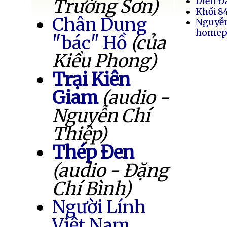
Trường Sơn)
Diễn Đ
Khối 8
Chân Dung
Nguyễ
homep
"bác" Hồ
(của
Kiều Phong)
Trại Kiên
Giam
(audio -
Nguyễn Chí
Thiệp)
Thép Đen
(audio - Đặng
Chí Bình)
Người Lính
Việt Nam