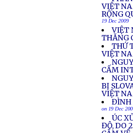
VIỆT NA
RỘNG Q
19 Dec 2009
VIỆT
THĂNG 
THỨ 
VIỆT N
NGUY
CẤM IN
NGUY
BỊ SLOV
VIỆT N
ĐÌNH 
on 19 Dec 20
ÚC XỬ
ĐÔ, DO 