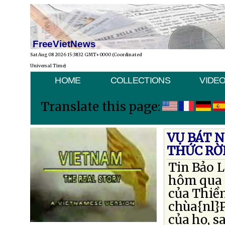
FreeVietNews
Sat Aug 08 2026 15:38:32 GMT+0000 (Coordinated
Universal Time)
HOME
COLLECTIONS
VIDE
Translate this page:
VỤ BÁT 
THỨC RỜ
Tin Bảo L
hôm qua 
của Thiền
chùa{nl}
của họ, s