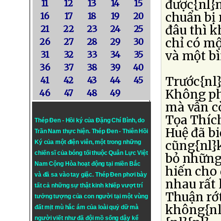
được{nl}n
11
12
13
14
15
chuẩn bị 
16
17
18
19
20
đâu thì k
21
22
23
24
25
chỉ có mộ
26
27
28
29
30
và một bì
31
32
33
34
35
36
37
38
39
40
Trước{nl}
41
42
43
44
45
Không phả
46
47
48
49
mà vẫn cò
Tọa Thích
Thép Đen - Hồi ký của Đặng Chí Bình
, do
Huệ đã bi
Trần Nam thực hiện.
Thép Đen
- Thiên Hồi
cũng{nl}
Ký của một điện viên, một trong những
chiến sĩ của bóng tối thuộc Quân Lực Việt
bỏ những
Nam Cộng Hòa hoạt động tại miền Bắc
hiến cho 
và đã sa vào tay giặc. Thép Đen phơi bày
nhau rất
tất cả những sự thật kinh khiếp vượt trí
Thuận rớ
tưởng tượng của con người tại một vùng
không{nl
đất mịt mù hắc ám của loài quỷ dữ mà
người viết như đã đội mồ sống dậy kể