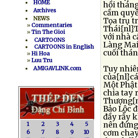
HOME
hồi tháng
Archives
cầm quyề
NEWS
Tọa trụ t
»
Commentaries
Thái{nl}
»
Tin The Gioi
với nhà 
CARTOONS
Làng Mai 
CARTOONS in English
cuối thán
»
Hi Hoa
»
Luu Tru
Tuy nhiên
AMIGAVLINK.com
của{nl}cá
Một Phật
chia tay 
Thượng{nl
Bảo Lộc đ
đầy rẫy k
nên đứng
1
2
3
4
5
cơm chay 
6
7
8
9
10