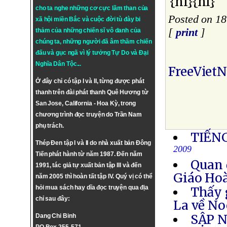
{nl}{nl}
cho ta nghe những cơ cực lầm than của
Posted on 1
xã hội miền Bắc và cuộc đời tù đày bi
[
print
]
thảm của những chiến sĩ vô danh của
chúng ta, những người đã âm thầm chiến
đấu và gục ngã vì lý tưởng
Tự Do
và
Đại
Nghĩa Dân Tộc
...
FreeViet
Ở đây chỉ có tập I và II, từng được phát
thanh trên đài phát thanh Quê Hương từ
San Jose, California - Hoa Kỳ, trong
chương trình đọc truyện do Trần Nam
phụ trách.
TIẾN
Thép Đen tập I và II do nhà xuất bản Đông
2009
Tiến phát hành từ năm 1987. Đến năm
Quan 
1991, tác giả tự xuất bản tập III và đến
Giáo Ho
năm 2005 thì hoàn tất tập IV. Quý vị có thể
hỏi mua sách hay dĩa đọc truyện qua địa
Thấy 
chỉ sau đây:
La về No
SẬP N
Dang Chi Binh