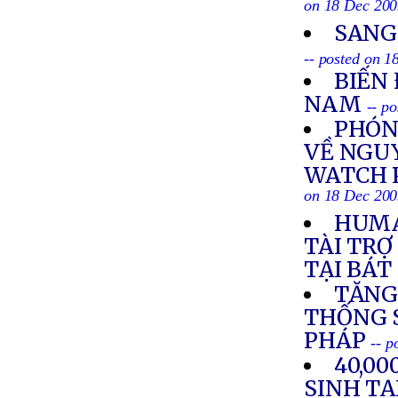
on 18 Dec 20
SANG
-- posted on 
BIẾN 
NAM
-- p
PHÓN
VỀ NGU
WATCH 
on 18 Dec 20
HUMA
TÀI TRỢ
TẠI BÁT
TĂNG
THỐNG S
PHÁP
-- p
40,0
SINH TẠ