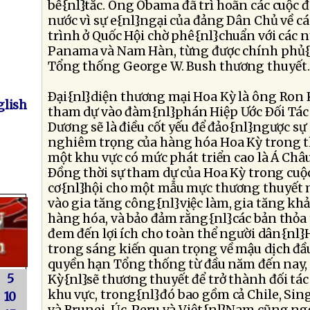
bế{nl}tắc. Ông Obama đã trì hoãn các cuộc 
nước vì sự e{nl}ngại của đảng Dân Chủ về cá
trình ở Quốc Hội chờ phê{nl}chuẩn với các 
Panama và Nam Hàn, từng được chính phủ{
Tổng thống George W. Bush thương thuyết. 
Ðại{nl}diện thương mại Hoa Kỳ là ông Ron 
lish
tham dự vào đàm{nl}phán Hiệp Ước Ðối Tác
Dương sẽ là điều cốt yếu để đảo{nl}ngược sự
nghiêm trọng của hàng hóa Hoa Kỳ trong th
một khu vực có mức phát triển cao là Á Châ
Ðồng thời sự tham dự của Hoa Kỳ trong cu
cơ{nl}hội cho một mẫu mực thương thuyết
vào gia tăng công{nl}việc làm, gia tăng kh
hàng hóa, và bảo đảm rằng{nl}các bản thỏa
đem đến lợi ích cho toàn thể người dân{nl
trong sáng kiến quan trọng về mậu dịch đầ
quyền hạn Tổng thống từ đầu năm đến nay,
5
Kỳ{nl}sẽ thương thuyết để trở thành đối tác
khu vực, trong{nl}đó bao gồm cả Chile, Sin
10