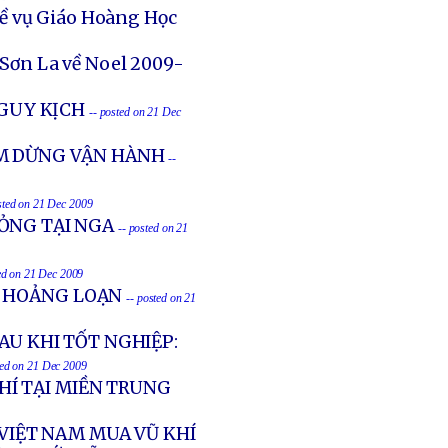
ề vụ Giáo Hoàng Học
 Sơn La về Noel 2009-
NGUY KỊCH
-- posted on 21 Dec
ẠM DỪNG VẬN HÀNH
--
sted on 21 Dec 2009
ỎNG TẠI NGA
-- posted on 21
ed on 21 Dec 2009
N HOẢNG LOẠN
-- posted on 21
AU KHI TỐT NGHIỆP:
ted on 21 Dec 2009
Í TẠI MIỀN TRUNG
 VIỆT NAM MUA VŨ KHÍ