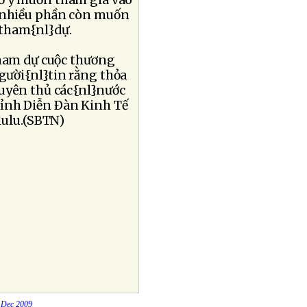
gỏ ý muốn tham gia vào
ỳ nhiều phần còn muốn
 tham{nl}dự.
tham dự cuộc thương
người{nl}tin rằng thỏa
guyên thủ các{nl}nước
Ðỉnh Diễn Ðàn Kinh Tế
lulu.(SBTN)
1 Dec 2009