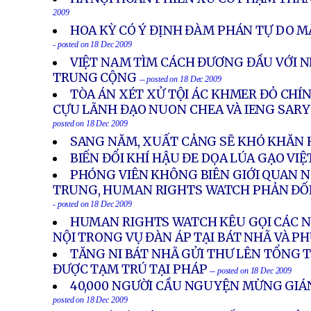
2009
HOA KỲ CÓ Ý ĐỊNH ĐÀM PHÁN TỰ DO M
- posted on 18 Dec 2009
VIỆT NAM TÌM CÁCH ĐƯƠNG ĐẦU VỚI 
TRUNG CỘNG
-- posted on 18 Dec 2009
TÒA ÁN XÉT XỬ TỘI ÁC KHMER ĐỎ CHÍ
CỰU LÃNH ĐẠO NUON CHEA VÀ IENG SARY 
posted on 18 Dec 2009
SANG NĂM, XUẤT CẢNG SẼ KHÓ KHĂN
BIẾN ĐỔI KHÍ HẬU ĐE DỌA LÚA GẠO VI
PHÓNG VIÊN KHÔNG BIÊN GIỚI QUAN N
TRUNG, HUMAN RIGHTS WATCH PHẢN ĐỐI
- posted on 18 Dec 2009
HUMAN RIGHTS WATCH KÊU GỌI CÁC NH
NỘI TRONG VỤ ĐÀN ÁP TẠI BÁT NHÃ VÀ P
TĂNG NI BÁT NHÃ GỬI THƯ LÊN TỔNG 
ĐƯỢC TẠM TRÚ TẠI PHÁP
-- posted on 18 Dec 2009
40,000 NGƯỜI CẦU NGUYỆN MỪNG GIÁN
posted on 18 Dec 2009