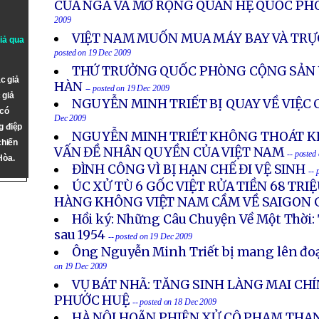
CỦA NGA VÀ MỞ RỘNG QUAN HỆ QUỐC PH
2009
VIỆT NAM MUỐN MUA MÁY BAY VÀ TRỰ
giả qua
posted on 19 Dec 2009
THỨ TRƯỞNG QUỐC PHÒNG CỘNG SẢN 
c giả
HÀN
-- posted on 19 Dec 2009
 giả
NGUYỄN MINH TRIẾT BỊ QUAY VỀ VIỆC
 có
Dec 2009
g điệp
NGUYỄN MINH TRIẾT KHÔNG THOÁT KH
chiến
VẤN ĐỀ NHÂN QUYỀN CỦA VIỆT NAM
-- posted
Hòa.
ĐÌNH CÔNG VÌ BỊ HẠN CHẾ ĐI VỆ SINH
-- 
ÚC XỬ TÙ 6 GỐC VIỆT RỬA TIỀN 68 TRIỆ
HÀNG KHÔNG VIỆT NAM CẦM VỀ SAIGON 
Hồi ký: Những Câu Chuyện Về Một Thời: 
sau 1954
-- posted on 19 Dec 2009
Ông Nguyễn Minh Triết bị mang lên đo
on 19 Dec 2009
VỤ BÁT NHÃ: TĂNG SINH LÀNG MAI CH
PHƯỚC HUỆ
-- posted on 18 Dec 2009
HÀ NỘI HOÃN PHIÊN XỬ CÔ PHẠM THA