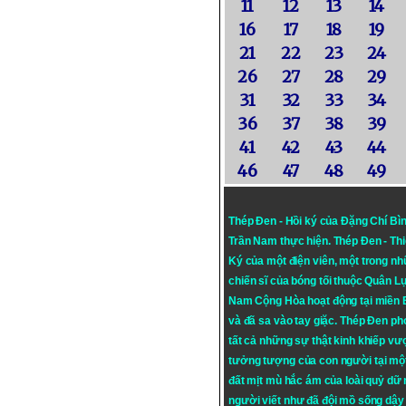
11
12
13
14
16
17
18
19
21
22
23
24
26
27
28
29
31
32
33
34
36
37
38
39
41
42
43
44
46
47
48
49
Thép Đen - Hồi ký của Đặng Chí Bì
Trần Nam thực hiện.
Thép Đen
- Th
Ký của một điện viên, một trong n
chiến sĩ của bóng tối thuộc Quân L
Nam Cộng Hòa hoạt động tại miền
và đã sa vào tay giặc. Thép Đen ph
tất cả những sự thật kinh khiếp vượ
tưởng tượng của con người tại mộ
đất mịt mù hắc ám của loài quỷ dữ
người viết như đã đội mồ sống dậy