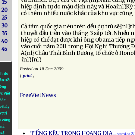
và Brunei. Úc, Peru và Việt{nl}Nam cũng n
15
hiệp định tự do mậu dịch này, và Hoa{nl}K
20
có thêm nhiều nước khác của khu vực cũng
25
30
Cả tám quốc gia nêu trên đều dự trù sẽ{nl}
thuyết đầu tiên vào tháng 3 sắp tới. Nhiều 
35
hiệp có thể đạt được khi ông Obama tiếp n
40
vào cuối năm 2011 trong Hội Nghị Thượng 
45
Á{nl}Châu Thái Bình Dương tổ chức ở Hono
{nl}{nl}
Posted on 18 Dec 2009
nh
, do
[
print
]
iên Hồi
hững
ực Việt
FreeVietNews
 Bắc
ơi bày
t trí
t vùng
 mà
TIẾNG KÊU TRONG HOANG ĐỊA
 kể
-- posted on 2