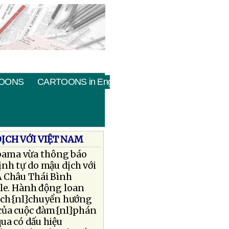
OONS
CARTOONS in English
ỊCH VỚI VIỆT NAM
bama vừa thông báo
nh tự do mậu dịch với
Á Châu Thái Bình
le. Hành động loan
sách{nl}chuyển hướng
 của cuộc đàm{nl}phán
qua có dấu hiệu