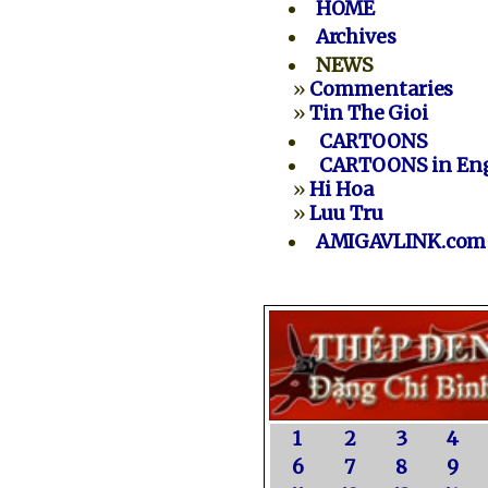
HOME
Archives
NEWS
»
Commentaries
»
Tin The Gioi
CARTOONS
CARTOONS in Eng
»
Hi Hoa
»
Luu Tru
AMIGAVLINK.com
1
2
3
4
6
7
8
9