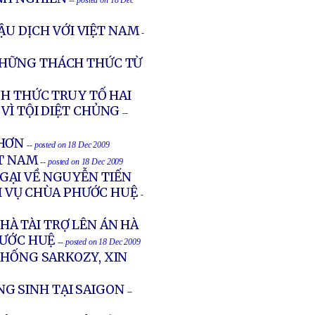
-- posted on 18 Dec
ẬU DỊCH VỚI VIỆT NAM
-
NHỮNG THÁCH THỨC TỪ
NH THỨC TRUY TỐ HAI
VÌ TỘI DIỆT CHỦNG
--
 HƠN
-- posted on 18 Dec 2009
ỆT NAM
-- posted on 18 Dec 2009
GẠI VỀ NGUYỄN TIẾN
 VỤ CHÙA PHƯỚC HUỆ
-
À TÀI TRỢ LÊN ÁN HÀ
HƯỚC HUỆ
-- posted on 18 Dec 2009
THỐNG SARKOZY, XIN
G SINH TẠI SAIGON
--