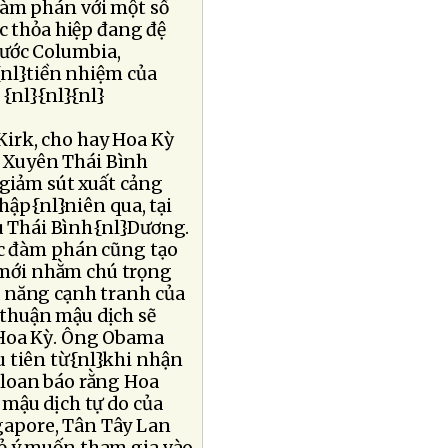
đàm phán với một số
c thỏa hiệp đang đệ
nước Columbia,
nl}tiền nhiệm của
{nl}{nl}{nl}
Kirk, cho hay Hoa Kỳ
 Xuyên Thái Bình
 giảm sút xuất cảng
ập{nl}niên qua, tại
u Thái Bình{nl}Dương.
ộc đàm phán cũng tạo
 mới nhằm chú trọng
ả năng cạnh tranh của
 thuận mậu dịch sẽ
}Hoa Kỳ. Ông Obama
u tiên từ{nl}khi nhận
 loan báo rằng Hoa
 mậu dịch tự do của
gapore, Tân Tây Lan