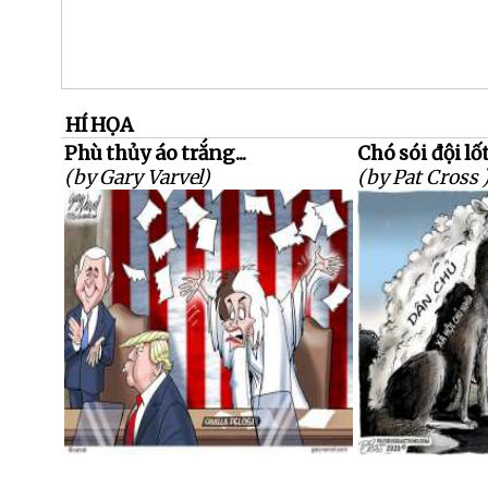
HÍ HỌA
Phù thủy áo trắng...
Chó sói đội lố
(by Gary Varvel)
(by Pat Cross 