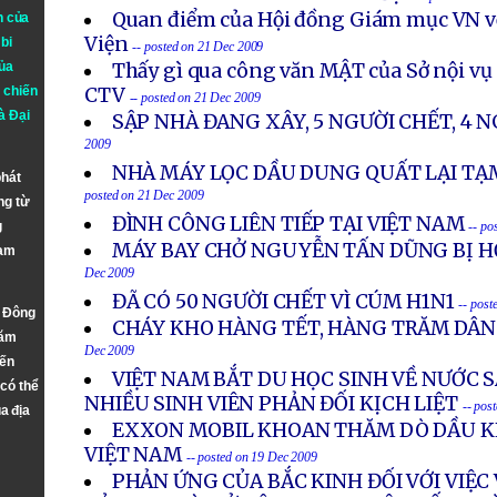
Quan điểm của Hội đồng Giám mục VN v
n của
Viện
bi
-- posted on 21 Dec 2009
ủa
Thấy gì qua công văn MẬT của Sở nội vụ
 chiến
CTV
-- posted on 21 Dec 2009
à
Đại
SẬP NHÀ ĐANG XÂY, 5 NGƯỜI CHẾT, 4 
2009
NHÀ MÁY LỌC DẦU DUNG QUẤT LẠI T
phát
posted on 21 Dec 2009
ng từ
ĐÌNH CÔNG LIÊN TIẾP TẠI VIỆT NAM
g
-- po
MÁY BAY CHỞ NGUYỄN TẤN DŨNG BỊ H
Nam
Dec 2009
ĐÃ CÓ 50 NGƯỜI CHẾT VÌ CÚM H1N1
-- post
n Đông
CHÁY KHO HÀNG TẾT, HÀNG TRĂM DÂ
năm
Dec 2009
đến
VIỆT NAM BẮT DU HỌC SINH VỀ NƯỚC S
 có thể
NHIỀU SINH VIÊN PHẢN ĐỐI KỊCH LIỆT
-- pos
a địa
EXXON MOBIL KHOAN THĂM DÒ DẦU KH
VIỆT NAM
-- posted on 19 Dec 2009
PHẢN ỨNG CỦA BẮC KINH ĐỐI VỚI VIỆC