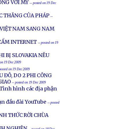
ÒNG VỚI MỸ
-- posted on 19 Dec
C THĂNG CỦA PHÁP
--
VIỆT NAM SANG NAM
 CẤM INTERNET
-- posted on 19
I BỊ SLOVAKIA NÊU
 on 19 Dec 2009
posted on 19 Dec 2009
U ĐÔ, DO 2 PHI CÔNG
GIAO
-- posted on 19 Dec 2009
Tình hình các địa phận
ạn đầu đài YouTube
-- posted
ÍNH THỨC RỜI CHÙA
NH NGHIÊN