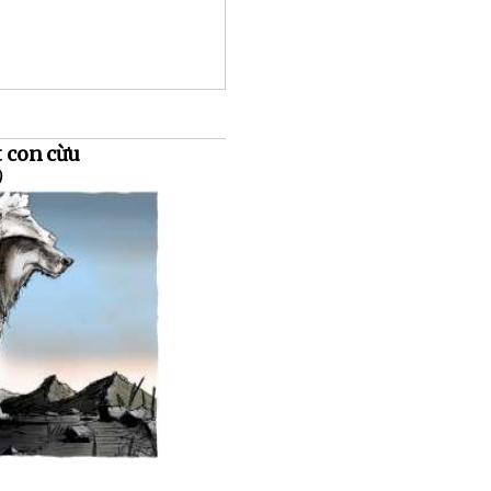
t con cừu
)