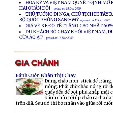
HOA KỲ VÀ VIỆT NAM QUYẾT ĐỊNH MỞ 
HAI QUÂN ĐỘI
-- posted on 18 Dec 2009
THỦ TƯỚNG ĐI NGA, CHỦ TỊCH ĐI TÂY 
BỘ QUỐC PHÒNG SANG MỸ
-- posted on 18 Dec 2009
GIÁ VÉ XE ĐÒ TẾT TĂNG CAO NHẤT 60
DU KHÁCH BỎ CHẠY KHỎI VIỆT NAM, D
CỬA ÀO ẠT
-- posted on 18 Dec 2009
Bánh Cuốn Nhân Thịt Chay
Dùng chảo non-stick để tráng, 
nóng. Phải chờ chảo nóng rồi 
quấy đều để bột phủ khắp mặt 
bánh chín rồi úp chảo ra điã đã
trên điã. Sau đó thì bỏ nhân vào giữa rồi cuốn l