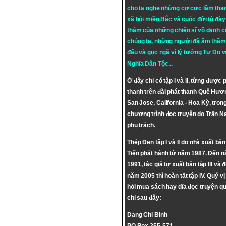
cho ta nghe những cơ cực lầm tha
xã hội miền Bắc và cuộc đời tù đày 
thảm của những chiến sĩ vô danh c
chúng ta, những người đã âm thầm
đấu và gục ngã vì lý tưởng
Tự Do
v
Nghĩa Dân Tộc
...
Ở đây chỉ có tập I và II, từng được 
thanh trên đài phát thanh Quê Hươ
San Jose, California - Hoa Kỳ, tron
chương trình đọc truyện do Trần 
phụ trách.
Thép Đen tập I và II do nhà xuất bả
Tiến phát hành từ năm 1987. Đến 
1991, tác giả tự xuất bản tập III và 
năm 2005 thì hoàn tất tập IV. Quý vị
hỏi mua sách hay dĩa đọc truyện qu
chỉ sau đây:
Dang Chi Binh