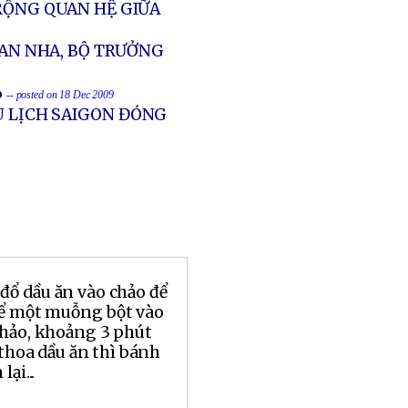
RỘNG QUAN HỆ GIỮA
BAN NHA, BỘ TRƯỞNG
%
-- posted on 18 Dec 2009
U LỊCH SAIGON ĐÓNG
đổ dầu ăn vào chảo để
để một muỗng bột vào
chảo, khoảng 3 phút
 thoa dầu ăn thì bánh
ại...