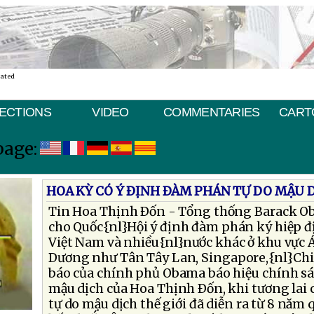
nated
ECTIONS
VIDEO
COMMENTARIES
CART
page:
HOA KỲ CÓ Ý ÐỊNH ÐÀM PHÁN TỰ DO MẬU D
Tin Hoa Thịnh Ðốn - Tổng thống Barack O
cho Quốc{nl}Hội ý định đàm phán ký hiệp đị
Việt Nam và nhiều{nl}nước khác ở khu vực 
Dương như Tân Tây Lan, Singapore,{nl}Chi
báo của chính phủ Obama báo hiệu chính 
mậu dịch của Hoa Thịnh Ðốn, khi tương lai
tự do mậu dịch thế giới đã diễn ra từ 8 năm 