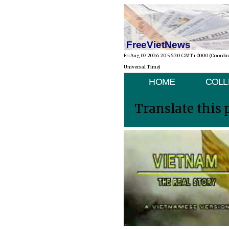
FreeVietNews
Fri Aug 07 2026 20:56:20 GMT+0000 (Coordi
Universal Time)
HOME
COLL
Translate this 