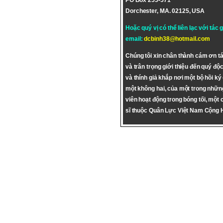
PO Box 255-571
Dorchester, MA. 02125, USA
Hoặc quý vị có thể liên lạc với tác 
email:
dcbinh38@hotmail.com
Chúng tôi xin chân thành cám ơn tá
và trân trọng giới thiệu đến quý độc
và thính giả khắp nơi một bộ hồi ký
một không hai, của một trong nhữn
viên hoạt động trong bóng tối, một 
sĩ thuộc Quân Lực Việt Nam Cộng 