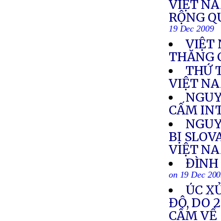
VIỆT NA
RỘNG Q
19 Dec 2009
VIỆT
THĂNG 
THỨ 
VIỆT N
NGUY
CẤM IN
NGUY
BỊ SLOV
VIỆT N
ĐÌNH 
on 19 Dec 20
ÚC XỬ
ĐÔ, DO 
CẦM VỀ 