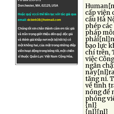
PO Box 255-571
Human{nl
Dorchester, MA. 02125, USA
cấp viện 
Hoặc quý vị có thể liên lạc với tác giả qua
cầu Hà N
email:
dcbinh38@hotmail.com
phép các 
Chúng tôi xin chân thành cám ơn tác giả
pháp môm
và trân trọng giới thiệu đến quý độc giả
phải{nl}
và thính giả khắp nơi một bộ hồi ký có
bạo lực k
một không hai, của một trong những điệp
chí trên,
viên hoạt động trong bóng tối, một chiến
sĩ thuộc Quân Lực Việt Nam Cộng Hòa.
việc Côn
ngăn chặ
này{nl}ra
tăng ni. 
về tình t
nóng để n
phóng viê
{nl}
{nl}{nl}