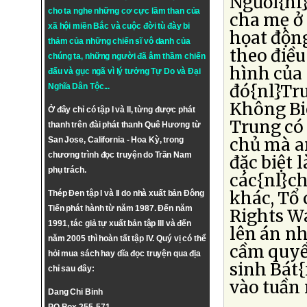
Người{nl}
cho ta nghe những cơ cực lầm than của
cha mẹ ở 
xã hội miền Bắc và cuộc đời tù đày bi
họat độn
thảm của những chiến sĩ vô danh của
theo điều
chúng ta, những người đã âm thầm chiến
hình của 
đấu và gục ngã vì lý tưởng
Tự Do
và
Đại
đó{nl}Tru
Nghĩa Dân Tộc
...
Không Bi
Ở đây chỉ có tập I và II, từng được phát
Trung có 
thanh trên đài phát thanh Quê Hương từ
chủ mà an
San Jose, California - Hoa Kỳ, trong
chương trình đọc truyện do Trần Nam
đặc biệt 
phụ trách.
các{nl}ch
khác, Tổ
Thép Đen tập I và II do nhà xuất bản Đông
Tiến phát hành từ năm 1987. Đến năm
Rights W
1991, tác giả tự xuất bản tập III và đến
lên án n
năm 2005 thì hoàn tất tập IV. Quý vị có thể
cầm quyề
hỏi mua sách hay dĩa đọc truyện qua địa
sinh Bát
chỉ sau đây:
vào tuần r
Dang Chi Binh