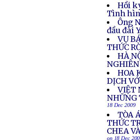
Hồi k
Tình hìn
Ông N
đầu đài
VỤ B
THỨC R
HÀ N
NGHIÊN
HOA 
DỊCH VỚ
VIỆT
NHỮNG 
18 Dec 2009
TÒA 
THỨC T
CHEA VÀ
on 18 Dec 20