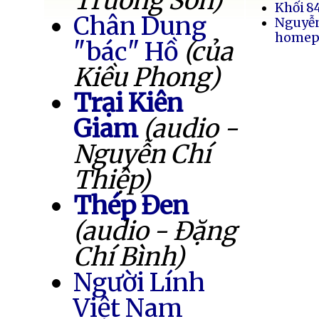
Trường Sơn)
Khối 8
Chân Dung
Nguyễ
homep
"bác" Hồ
(của
Kiều Phong)
Trại Kiên
Giam
(audio -
Nguyễn Chí
Thiệp)
Thép Đen
(audio - Đặng
Chí Bình)
Người Lính
Việt Nam