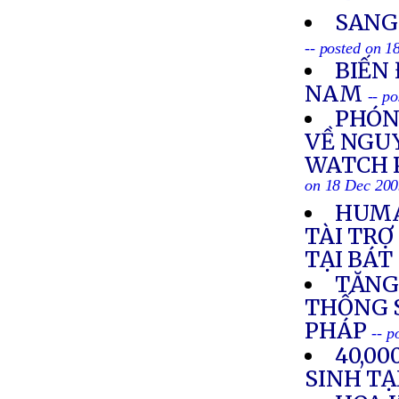
SANG
-- posted on 
BIẾN 
NAM
-- p
PHÓN
VỀ NGU
WATCH 
on 18 Dec 20
HUMA
TÀI TRỢ
TẠI BÁT
TĂNG
THỐNG S
PHÁP
-- p
40,0
SINH TẠ