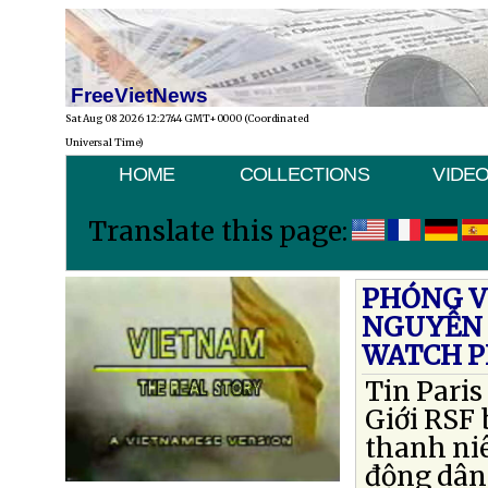
FreeVietNews
Sat Aug 08 2026 12:27:44 GMT+0000 (Coordinated
Universal Time)
HOME
COLLECTIONS
VIDE
Translate this page:
PHÓNG V
NGUYỄN 
WATCH P
Tin Pari
Giới RSF 
thanh ni
động dân