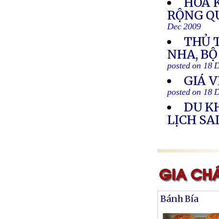
HOA 
RỘNG QU
Dec 2009
THỦ T
NHA, B
posted on 18 
GIÁ 
posted on 18 
DU K
LỊCH SA
Bánh Bía