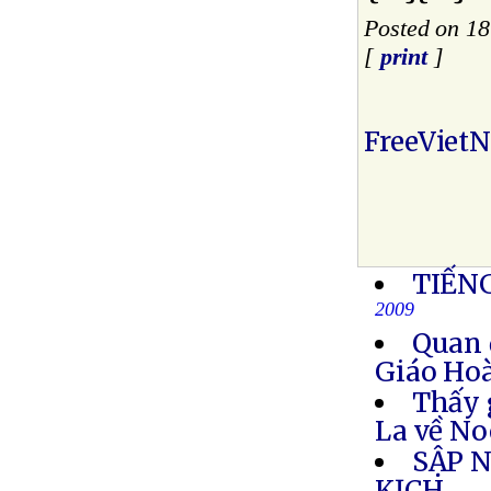
Posted on 1
[
print
]
FreeViet
TIẾN
2009
Quan 
Giáo Ho
Thấy 
La về No
SẬP N
KỊCH