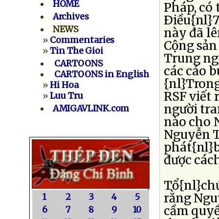
HOME
Pháp, có 
Archives
Ðiều{nl}7
NEWS
này đã l
»
Commentaries
Cộng sản
»
Tin The Gioi
Trung nga
CARTOONS
các cáo b
CARTOONS in English
{nl}Trong
»
Hi Hoa
RSF viết
»
Luu Tru
người tr
AMIGAVLINK.com
nào cho 
Nguyễn T
phát{nl}
được cách
Tổ{nl}ch
rằng Nguy
1
2
3
4
5
cầm quyề
6
7
8
9
10