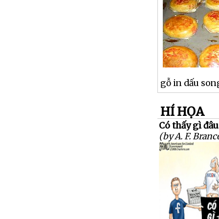
gỗ in dấu son
HÍ HỌA
Có thấy gì đâu
(by A. F. Branc