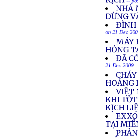
-- p
NHÀ 
DỪNG V
ĐÌNH 
on 21 Dec 20
MÁY 
HỎNG T
ĐÃ CÓ
21 Dec 2009
CHÁY
HOẢNG 
VIỆT
KHI TỐT
KỊCH LI
EXXO
TẠI MI
PHẢN 