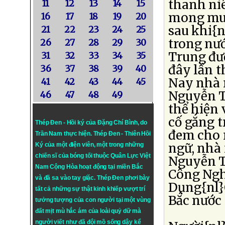
thanh ni
11
12
13
14
15
mong muố
16
17
18
19
20
sau khi{n
21
22
23
24
25
trong nư
26
27
28
29
30
Trung đư
31
32
33
34
35
đây lần t
36
37
38
39
40
Nay nhà 
41
42
43
44
45
Nguyễn T
46
47
48
49
thể hiện 
cố gắng t
Thép Đen - Hồi ký của Đặng Chí Bình
, do
đem cho 
Trần Nam thực hiện.
Thép Đen
- Thiên Hồi
ngữ, nhà
Ký của một điện viên, một trong những
chiến sĩ của bóng tối thuộc Quân Lực Việt
Nguyễn T
Nam Cộng Hòa hoạt động tại miền Bắc
Công Ngh
và đã sa vào tay giặc. Thép Đen phơi bày
Dụng{nl}
tất cả những sự thật kinh khiếp vượt trí
Bắc nước
tưởng tượng của con người tại một vùng
đất mịt mù hắc ám của loài quỷ dữ mà
người viết như đã đội mồ sống dậy kể