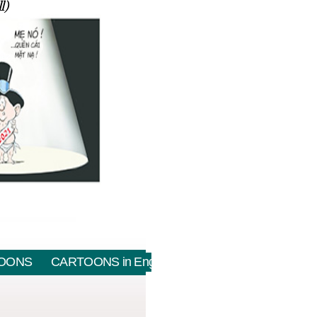
l)
OONS
CARTOONS in English