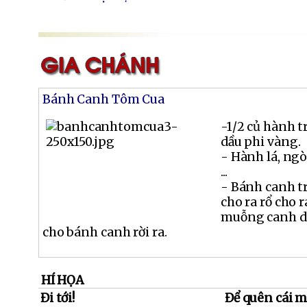
Bánh Canh Tôm Cua
-1/2 củ hành t
dầu phi vàng.
- Hành lá, ngò
...
- Bánh canh tr
cho ra rổ cho 
muỗng canh dầ
cho bánh canh rời ra.
HÍ HỌA
Đi tới!
Để quên cái m