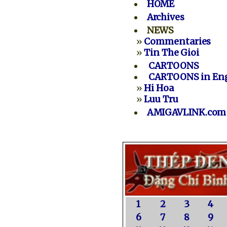
HOME
Archives
NEWS
»
Commentaries
»
Tin The Gioi
CARTOONS
CARTOONS in Eng
»
Hi Hoa
»
Luu Tru
AMIGAVLINK.com
1
2
3
4
6
7
8
9