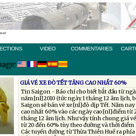
ated
ECTIONS
VIDEO
COMMENTARIES
CART
page:
GIÁ VÉ XE ÐÒ TẾT TĂNG CAO NHẤT 60%
Tin Saigon - Báo chí cho biết bắt đầu từ ng
năm{nl}2010 (tức ngày 1 tháng 12 âm lịch,
Saigon sẽ bán vé xe{nl}đò dịp Tết. Năm nay 
cao nhất 60% vào các ngày cao{nl}điểm từ 
tháng 12 âm lịch. Như vậy tính chung giá vé
từ 20 đến 60% tùy theo đường và thời điểm
Các tuyến đường từ Thừa Thiên Huế ra phía