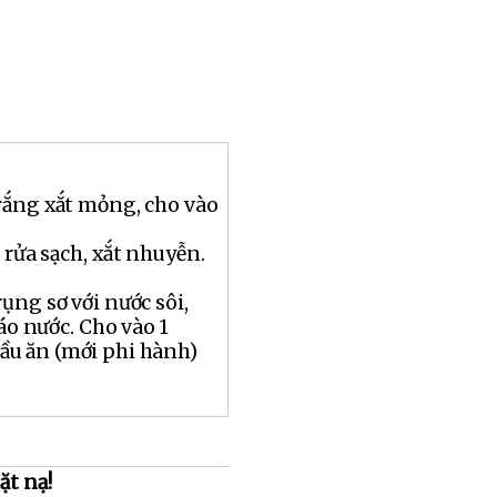
rắng xắt mỏng, cho vào
 rửa sạch, xắt nhuyễn.
ụng sơ với nước sôi,
ráo nước. Cho vào 1
u ăn (mới phi hành)
ặt nạ!