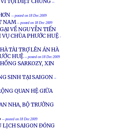
VÌ TỘI DIỆT CHỦNG
--
 HƠN
-- posted on 18 Dec 2009
ỆT NAM
-- posted on 18 Dec 2009
GẠI VỀ NGUYỄN TIẾN
 VỤ CHÙA PHƯỚC HUỆ
-
À TÀI TRỢ LÊN ÁN HÀ
HƯỚC HUỆ
-- posted on 18 Dec 2009
THỐNG SARKOZY, XIN
G SINH TẠI SAIGON
--
RỘNG QUAN HỆ GIỮA
BAN NHA, BỘ TRƯỞNG
%
-- posted on 18 Dec 2009
U LỊCH SAIGON ĐÓNG