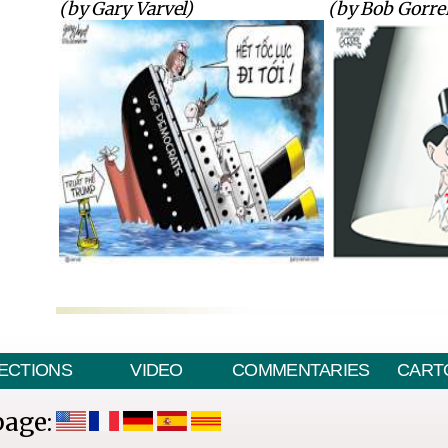
(by Gary Varvel)
(by Bob Gorrel
ECTIONS
VIDEO
COMMENTARIES
CART
page: