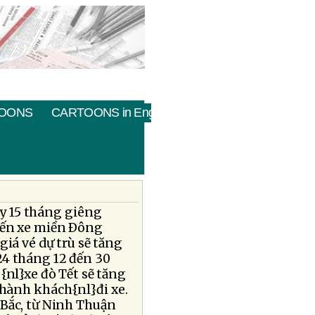
OONS
CARTOONS in English
ày 15 tháng giêng
 bến xe miền Ðông
giá vé dự trù sẽ tăng
24 tháng 12 đến 30
{nl}xe đò Tết sẽ tăng
 hành khách{nl}đi xe.
 Bắc, từ Ninh Thuận