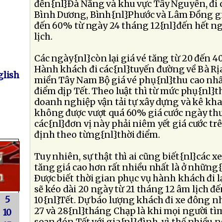
đến{nl}Ðà Nẵng và khu vực Tây Nguyên, đi 
Bình Dương, Bình{nl}Phước và Lâm Ðồng gi
đến 60% từ ngày 24 tháng 12{nl}đến hết n
lịch.
Các ngày{nl}còn lại giá vé tăng từ 20 đến 4
Hành khách đi các{nl}tuyến đường về Bà Rị
lish
miền Tây Nam Bộ giá vé phụ{nl}thu cao nhấ
điểm dịp Tết. Theo luật thì từ mức phụ{nl}th
doanh nghiệp vận tải tự xây dựng và kê kh
không được vượt quá 60% giá cước ngày thư
các{nl}đơn vị này phải niêm yết giá cước tr
định theo từng{nl}thời điểm.
Tuy nhiên, sự thật thì ai cũng biết{nl}các 
tăng giá cao hơn rất nhiều nhất là ở những
Ðược biết thời gian phục vụ hành khách đi 
sẽ kéo dài 20 ngày từ 21 tháng 12 âm lịch 
5
10{nl}Tết. Dự báo lượng khách đi xe đông nh
27 và 28{nl}tháng Chạp là khi mọi người tì
10