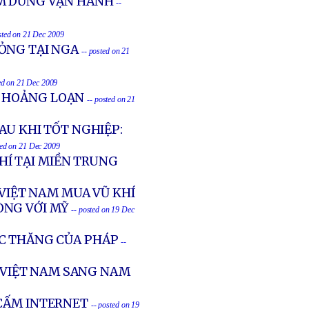
ẠM DỪNG VẬN HÀNH
--
sted on 21 Dec 2009
ỎNG TẠI NGA
-- posted on 21
ed on 21 Dec 2009
N HOẢNG LOẠN
-- posted on 21
AU KHI TỐT NGHIỆP:
ted on 21 Dec 2009
Í TẠI MIỀN TRUNG
 VIỆT NAM MUA VŨ KHÍ
ÒNG VỚI MỸ
-- posted on 19 Dec
C THĂNG CỦA PHÁP
--
VIỆT NAM SANG NAM
 CẤM INTERNET
-- posted on 19