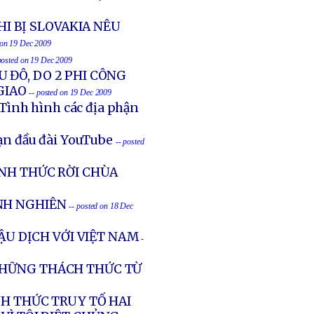
I BỊ SLOVAKIA NÊU
 on 19 Dec 2009
posted on 19 Dec 2009
U ĐÔ, DO 2 PHI CÔNG
GIAO
-- posted on 19 Dec 2009
Tình hình các địa phận
ạn đầu đài YouTube
-- posted
ÍNH THỨC RỜI CHÙA
NH NGHIÊN
-- posted on 18 Dec
ẬU DỊCH VỚI VIỆT NAM
-
NHỮNG THÁCH THỨC TỪ
NH THỨC TRUY TỐ HAI