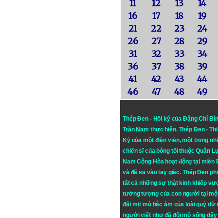
11
12
13
14
16
17
18
19
21
22
23
24
26
27
28
29
31
32
33
34
36
37
38
39
41
42
43
44
46
47
48
49
Thép Đen - Hồi ký của Đặng Chí Bì
Trần Nam thực hiện.
Thép Đen
- Th
Ký của một điện viên, một trong n
chiến sĩ của bóng tối thuộc Quân L
Nam Cộng Hòa hoạt động tại miền
và đã sa vào tay giặc. Thép Đen ph
tất cả những sự thật kinh khiếp vượ
tưởng tượng của con người tại mộ
đất mịt mù hắc ám của loài quỷ dữ
người viết như đã đội mồ sống dậy