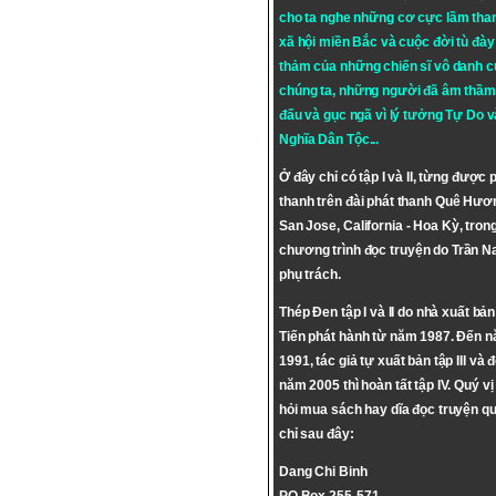
cho ta nghe những cơ cực lầm tha
xã hội miền Bắc và cuộc đời tù đày 
thảm của những chiến sĩ vô danh c
chúng ta, những người đã âm thầm
đấu và gục ngã vì lý tưởng
Tự Do
v
Nghĩa Dân Tộc
...
Ở đây chỉ có tập I và II, từng được 
thanh trên đài phát thanh Quê Hươ
San Jose, California - Hoa Kỳ, tron
chương trình đọc truyện do Trần 
phụ trách.
Thép Đen tập I và II do nhà xuất bả
Tiến phát hành từ năm 1987. Đến 
1991, tác giả tự xuất bản tập III và 
năm 2005 thì hoàn tất tập IV. Quý vị
hỏi mua sách hay dĩa đọc truyện qu
chỉ sau đây:
Dang Chi Binh