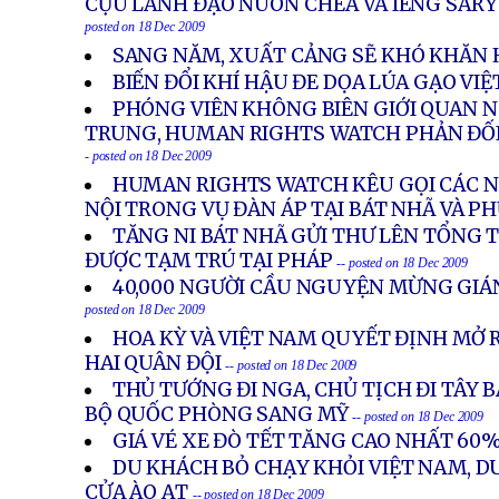
CỰU LÃNH ĐẠO NUON CHEA VÀ IENG SARY 
posted on 18 Dec 2009
SANG NĂM, XUẤT CẢNG SẼ KHÓ KHĂN
BIẾN ĐỔI KHÍ HẬU ĐE DỌA LÚA GẠO VI
PHÓNG VIÊN KHÔNG BIÊN GIỚI QUAN N
TRUNG, HUMAN RIGHTS WATCH PHẢN ĐỐI
- posted on 18 Dec 2009
HUMAN RIGHTS WATCH KÊU GỌI CÁC NH
NỘI TRONG VỤ ĐÀN ÁP TẠI BÁT NHÃ VÀ P
TĂNG NI BÁT NHÃ GỬI THƯ LÊN TỔNG 
ĐƯỢC TẠM TRÚ TẠI PHÁP
-- posted on 18 Dec 2009
40,000 NGƯỜI CẦU NGUYỆN MỪNG GIÁN
posted on 18 Dec 2009
HOA KỲ VÀ VIỆT NAM QUYẾT ĐỊNH MỞ 
HAI QUÂN ĐỘI
-- posted on 18 Dec 2009
THỦ TƯỚNG ĐI NGA, CHỦ TỊCH ĐI TÂY 
BỘ QUỐC PHÒNG SANG MỸ
-- posted on 18 Dec 2009
GIÁ VÉ XE ĐÒ TẾT TĂNG CAO NHẤT 60
DU KHÁCH BỎ CHẠY KHỎI VIỆT NAM, D
CỬA ÀO ẠT
-- posted on 18 Dec 2009