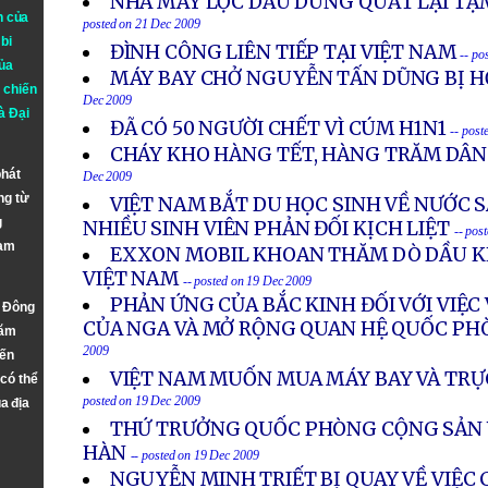
NHÀ MÁY LỌC DẦU DUNG QUẤT LẠI T
n của
posted on 21 Dec 2009
bi
ĐÌNH CÔNG LIÊN TIẾP TẠI VIỆT NAM
-- po
ủa
MÁY BAY CHỞ NGUYỄN TẤN DŨNG BỊ H
 chiến
Dec 2009
à
Đại
ĐÃ CÓ 50 NGƯỜI CHẾT VÌ CÚM H1N1
-- post
CHÁY KHO HÀNG TẾT, HÀNG TRĂM DÂ
phát
Dec 2009
ng từ
VIỆT NAM BẮT DU HỌC SINH VỀ NƯỚC S
g
NHIỀU SINH VIÊN PHẢN ĐỐI KỊCH LIỆT
-- pos
Nam
EXXON MOBIL KHOAN THĂM DÒ DẦU KH
VIỆT NAM
-- posted on 19 Dec 2009
PHẢN ỨNG CỦA BẮC KINH ĐỐI VỚI VIỆC
n Đông
CỦA NGA VÀ MỞ RỘNG QUAN HỆ QUỐC PH
năm
2009
đến
VIỆT NAM MUỐN MUA MÁY BAY VÀ TRỰ
 có thể
posted on 19 Dec 2009
a địa
THỨ TRƯỞNG QUỐC PHÒNG CỘNG SẢN 
HÀN
-- posted on 19 Dec 2009
NGUYỄN MINH TRIẾT BỊ QUAY VỀ VIỆC