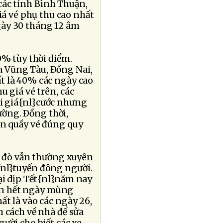
các tỉnh Bình Thuận,
á vé phụ thu cao nhất
gày 30 tháng 12 âm
0% tùy thời điểm.
a Vũng Tàu, Ðồng Nai,
t là 40% các ngày cao
u giá vé trên, các
ai giá{nl}cước nhưng
ờng. Ðồng thời,
ên quầy vé đúng quy
xe đò vẫn thường xuyên
{nl}tuyến đông người.
lại dịp Tết{nl}năm nay
đến hết ngày mùng
ất là vào các ngày 26,
m cách về nhà để sửa