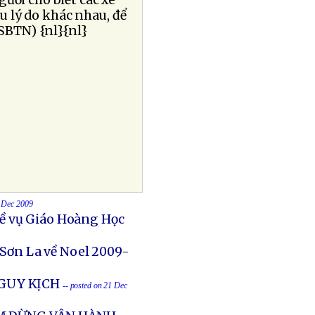
gười cho biết các xe
u lý do khác nhau, để
SBTN) {nl}{nl}
1 Dec 2009
ề vụ Giáo Hoàng Học
 Sơn La về Noel 2009-
NGUY KỊCH
-- posted on 21 Dec