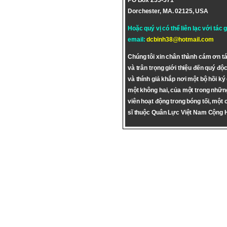
PO Box 255-571
Dorchester, MA. 02125, USA
Hoặc quý vị có thể liên lạc với tác 
email:
dcbinh38@hotmail.com
Chúng tôi xin chân thành cám ơn tá
và trân trọng giới thiệu đến quý độc
và thính giả khắp nơi một bộ hồi ký
một không hai, của một trong nhữn
viên hoạt động trong bóng tối, một 
sĩ thuộc Quân Lực Việt Nam Cộng 