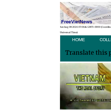
FreeVietNews
Sat Aug 08 2026 07:06:14 GMT+0000 (Coordin
Universal Time)
HOME
COLL
Translate this 