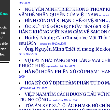
Dec 2009
NGUYỄN MINH TRIẾT KHÔNG THOÁT KH
giả qua
VẤN ĐỀ NHÂN QUYỀN CỦA VIỆT NAM
-- posted
ĐÌNH CÔNG VÌ BỊ HẠN CHẾ ĐI VỆ SINH
-- 
ÚC XỬ TÙ 6 GỐC VIỆT RỬA TIỀN 68 TRIỆ
c giả
HÀNG KHÔNG VIỆT NAM CẦM VỀ SAIGON 
 giả
Hồi ký: Những Câu Chuyện Về Một Thời: 
 có
sau 1954
g điệp
-- posted on 19 Dec 2009
Ông Nguyễn Minh Triết bị mang lên đo
chiến
on 19 Dec 2009
Hòa.
VỤ BÁT NHÃ: TĂNG SINH LÀNG MAI CH
PHƯỚC HUỆ
-- posted on 18 Dec 2009
HÀ NỘI HOÃN PHIÊN XỬ CÔ PHẠM THA
2009
HOA KỲ CÓ Ý ĐỊNH ĐÀM PHÁN TỰ DO M
- posted on 18 Dec 2009
VIỆT NAM TÌM CÁCH ĐƯƠNG ĐẦU VỚI 
TRUNG CỘNG
-- posted on 18 Dec 2009
TÒA ÁN XÉT XỬ TỘI ÁC KHMER ĐỎ CHÍ