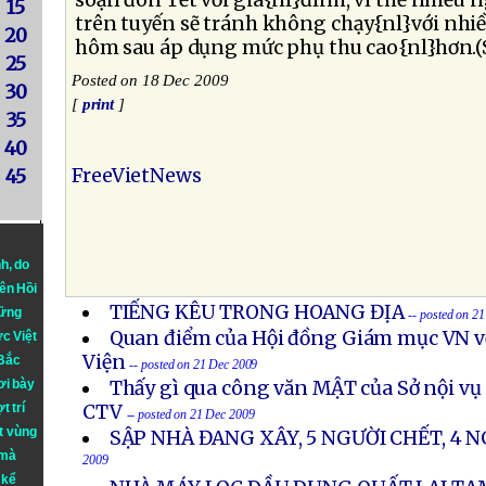
soạn đón Tết với gia{nl}đình, vì thế nhiều n
15
trên tuyến sẽ tránh không chạy{nl}với nhiề
20
hôm sau áp dụng mức phụ thu cao{nl}hơn.(
25
Posted on 18 Dec 2009
30
[
print
]
35
40
FreeVietNews
45
nh
, do
iên Hồi
TIẾNG KÊU TRONG HOANG ĐỊA
hững
-- posted on 2
Quan điểm của Hội đồng Giám mục VN v
ực Việt
Viện
 Bắc
-- posted on 21 Dec 2009
ơi bày
Thấy gì qua công văn MẬT của Sở nội vụ
t trí
CTV
-- posted on 21 Dec 2009
t vùng
SẬP NHÀ ĐANG XÂY, 5 NGƯỜI CHẾT, 4 
 mà
2009
 kể