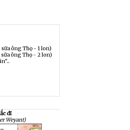
 sữa ông Thọ - 1 lon)
 sữa ông Thọ - 2 lon)
n"...
ắc dĩ
er Weyant)