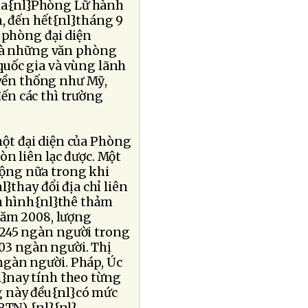
 của{nl}Phòng Lữ hành
n, đến hết{nl}tháng 9
 phòng đại diện
y là những văn phòng
quốc gia và vùng lãnh
yền thống như Mỹ,
ến các thì trường
ột đại diện của Phòng
òn liên lạc được. Một
động nữa trong khi
thay đổi địa chỉ liên
nh hình{nl}thê thảm
năm 2008, lượng
 245 ngàn người trong
03 ngàn người. Thị
ngàn người. Pháp, Úc
l}nay tính theo từng
g này đều{nl}có mức