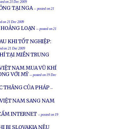
sted on 21 Dec 2009
ỎNG TẠI NGA
-- posted on 21
ed on 21 Dec 2009
N HOẢNG LOẠN
-- posted on 21
AU KHI TỐT NGHIỆP:
ted on 21 Dec 2009
Í TẠI MIỀN TRUNG
 VIỆT NAM MUA VŨ KHÍ
ÒNG VỚI MỸ
-- posted on 19 Dec
C THĂNG CỦA PHÁP
--
VIỆT NAM SANG NAM
 CẤM INTERNET
-- posted on 19
I BỊ SLOVAKIA NÊU