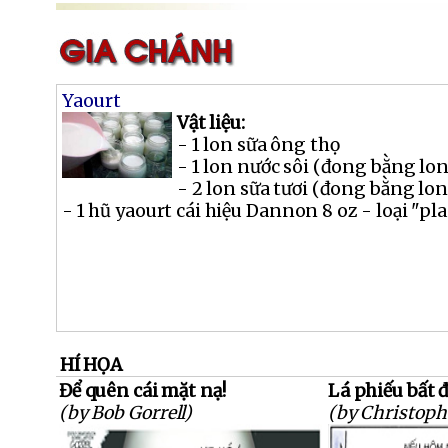
Yaourt
Vật liệu:
- 1 lon sữa ông thọ
- 1 lon nước sôi (đong bằng lon
- 2 lon sữa tươi (đong bằng lon
- 1 hũ yaourt cái hiệu Dannon 8 oz - loại "plai
HÍ HỌA
Để quên cái mặt nạ!
Lá phiếu bất đ
(by Bob Gorrell)
(by Christoph