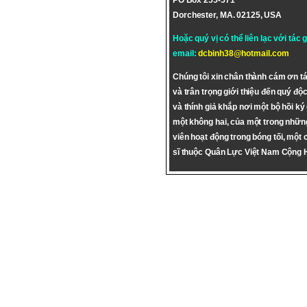
PO Box 255-571
Dorchester, MA. 02125, USA
Hoặc quý vị có thể liên lạc với tác 
email:
dcbinh38@hotmail.com
Chúng tôi xin chân thành cám ơn tá
và trân trọng giới thiệu đến quý độc
và thính giả khắp nơi một bộ hồi ký
một không hai, của một trong nhữn
viên hoạt động trong bóng tối, một 
sĩ thuộc Quân Lực Việt Nam Cộng 