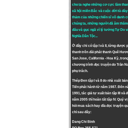
cho ta nghe những cơ cực lầm tha
xã hội miền Bắc và cuộc đời tù đày 
thảm của những chiến sĩ vô danh c
chúng ta, những người đã âm thầm
đấu và gục ngã vì lý tưởng
Tự Do
v
Nghĩa Dân Tộc
...
Ở đây chỉ có tập I và II, từng được 
thanh trên đài phát thanh Quê Hươ
San Jose, California - Hoa Kỳ, tron
chương trình đọc truyện do Trần 
phụ trách.
Thép Đen tập I và II do nhà xuất bả
Tiến phát hành từ năm 1987. Đến 
1991, tác giả tự xuất bản tập III và 
năm 2005 thì hoàn tất tập IV. Quý vị
hỏi mua sách hay dĩa đọc truyện qu
chỉ sau đây:
Dang Chi Binh