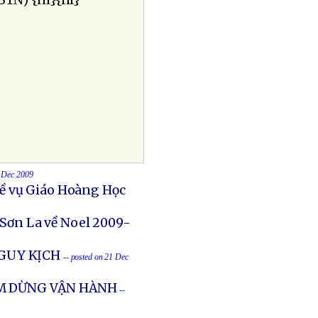
BTN) {nl}{nl}
1 Dec 2009
ề vụ Giáo Hoàng Học
 Sơn La về Noel 2009-
NGUY KỊCH
-- posted on 21 Dec
ẠM DỪNG VẬN HÀNH
--