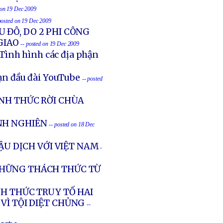
 on 19 Dec 2009
posted on 19 Dec 2009
U ĐÔ, DO 2 PHI CÔNG
GIAO
-- posted on 19 Dec 2009
Tình hình các địa phận
ạn đầu đài YouTube
-- posted
ÍNH THỨC RỜI CHÙA
NH NGHIÊN
-- posted on 18 Dec
ẬU DỊCH VỚI VIỆT NAM
-
NHỮNG THÁCH THỨC TỪ
NH THỨC TRUY TỐ HAI
VÌ TỘI DIỆT CHỦNG
--