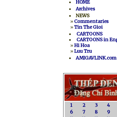
HOME
Archives
NEWS
»
Commentaries
»
Tin The Gioi
CARTOONS
CARTOONS in Eng
»
Hi Hoa
»
Luu Tru
AMIGAVLINK.com
1
2
3
4
6
7
8
9