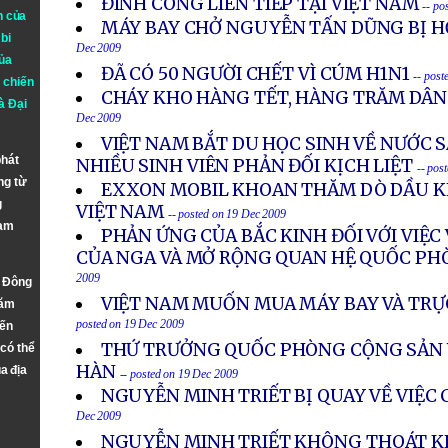
ĐÌNH CÔNG LIÊN TIẾP TẠI VIỆT NAM
-- po
n của
MÁY BAY CHỞ NGUYỄN TẤN DŨNG BỊ H
bi
Dec 2009
ủa
ĐÃ CÓ 50 NGƯỜI CHẾT VÌ CÚM H1N1
-- post
 chiến
CHÁY KHO HÀNG TẾT, HÀNG TRĂM DÂ
à
Đại
Dec 2009
VIỆT NAM BẮT DU HỌC SINH VỀ NƯỚC S
phát
NHIỀU SINH VIÊN PHẢN ĐỐI KỊCH LIỆT
-- pos
ng từ
EXXON MOBIL KHOAN THĂM DÒ DẦU KH
g
VIỆT NAM
-- posted on 19 Dec 2009
Nam
PHẢN ỨNG CỦA BẮC KINH ĐỐI VỚI VIỆC
CỦA NGA VÀ MỞ RỘNG QUAN HỆ QUỐC PH
2009
n Đông
VIỆT NAM MUỐN MUA MÁY BAY VÀ TRỰ
năm
posted on 19 Dec 2009
đến
THỨ TRƯỞNG QUỐC PHÒNG CỘNG SẢN 
 có thể
HÀN
a địa
-- posted on 19 Dec 2009
NGUYỄN MINH TRIẾT BỊ QUAY VỀ VIỆC
Dec 2009
NGUYỄN MINH TRIẾT KHÔNG THOÁT KH