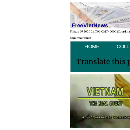
FreeVietNews
Fri Aug 07 2026 21:17:06 GMT+0000 (Coordin
Universal Time)
HOME
COLL
Translate this 