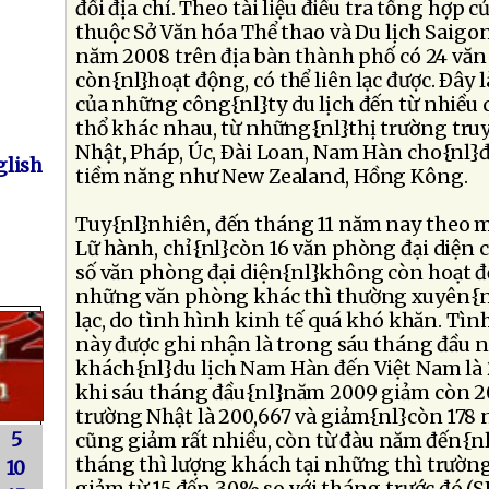
đổi địa chỉ. Theo tài liệu điều tra tổng hợp
thuộc Sở Văn hóa Thể thao và Du lịch Saigo
năm 2008 trên địa bàn thành phố có 24 văn
còn{nl}hoạt động, có thể liên lạc được. Ðâ
của những công{nl}ty du lịch đến từ nhiều 
thổ khác nhau, từ những{nl}thị trường tru
Nhật, Pháp, Úc, Ðài Loan, Nam Hàn cho{nl}đ
lish
tiềm năng như New Zealand, Hồng Kông.
Tuy{nl}nhiên, đến tháng 11 năm nay theo m
Lữ hành, chỉ{nl}còn 16 văn phòng đại diện c
số văn phòng đại diện{nl}không còn hoạt 
những văn phòng khác thì thường xuyên{nl}
lạc, do tình hình kinh tế quá khó khăn. Tì
này được ghi nhận là trong sáu tháng đầu 
khách{nl}du lịch Nam Hàn đến Việt Nam là
khi sáu tháng đầu{nl}năm 2009 giảm còn 2
trường Nhật là 200,667 và giảm{nl}còn 178 
5
cũng giảm rất nhiều, còn từ đàu năm đến{n
tháng thì lượng khách tại những thì trườn
10