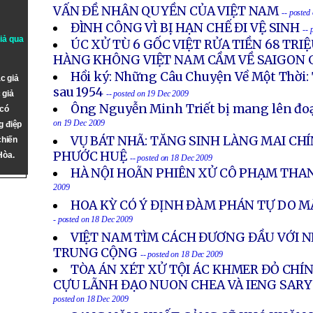
VẤN ĐỀ NHÂN QUYỀN CỦA VIỆT NAM
-- posted
ĐÌNH CÔNG VÌ BỊ HẠN CHẾ ĐI VỆ SINH
-- 
giả qua
ÚC XỬ TÙ 6 GỐC VIỆT RỬA TIỀN 68 TRIỆ
HÀNG KHÔNG VIỆT NAM CẦM VỀ SAIGON 
Hồi ký: Những Câu Chuyện Về Một Thời: 
c giả
sau 1954
 giả
-- posted on 19 Dec 2009
Ông Nguyễn Minh Triết bị mang lên đo
 có
on 19 Dec 2009
g điệp
VỤ BÁT NHÃ: TĂNG SINH LÀNG MAI CH
chiến
PHƯỚC HUỆ
Hòa.
-- posted on 18 Dec 2009
HÀ NỘI HOÃN PHIÊN XỬ CÔ PHẠM THA
2009
HOA KỲ CÓ Ý ĐỊNH ĐÀM PHÁN TỰ DO M
- posted on 18 Dec 2009
VIỆT NAM TÌM CÁCH ĐƯƠNG ĐẦU VỚI 
TRUNG CỘNG
-- posted on 18 Dec 2009
TÒA ÁN XÉT XỬ TỘI ÁC KHMER ĐỎ CHÍ
CỰU LÃNH ĐẠO NUON CHEA VÀ IENG SARY 
posted on 18 Dec 2009