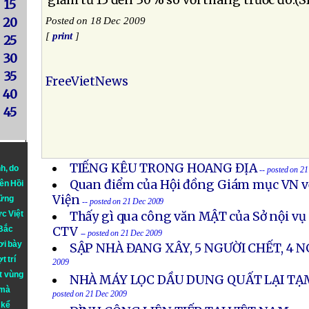
giảm từ 15 đến 30% so với tháng trước đó.(S
15
20
Posted on 18 Dec 2009
[
print
]
25
30
35
FreeVietNews
40
45
TIẾNG KÊU TRONG HOANG ĐỊA
nh
, do
-- posted on 2
Quan điểm của Hội đồng Giám mục VN v
iên Hồi
Viện
hững
-- posted on 21 Dec 2009
ực Việt
Thấy gì qua công văn MẬT của Sở nội vụ
 Bắc
CTV
-- posted on 21 Dec 2009
ơi bày
SẬP NHÀ ĐANG XÂY, 5 NGƯỜI CHẾT, 4 
t trí
2009
t vùng
NHÀ MÁY LỌC DẦU DUNG QUẤT LẠI T
 mà
posted on 21 Dec 2009
 kể