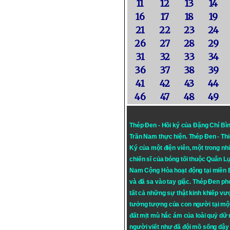
11
12
13
14
16
17
18
19
21
22
23
24
26
27
28
29
31
32
33
34
36
37
38
39
41
42
43
44
46
47
48
49
Thép Đen - Hồi ký của Đặng Chí Bì
Trần Nam thực hiện.
Thép Đen
- Th
Ký của một điện viên, một trong n
chiến sĩ của bóng tối thuộc Quân L
Nam Cộng Hòa hoạt động tại miền
và đã sa vào tay giặc. Thép Đen ph
tất cả những sự thật kinh khiếp vượ
tưởng tượng của con người tại mộ
đất mịt mù hắc ám của loài quỷ dữ
người viết như đã đội mồ sống dậy