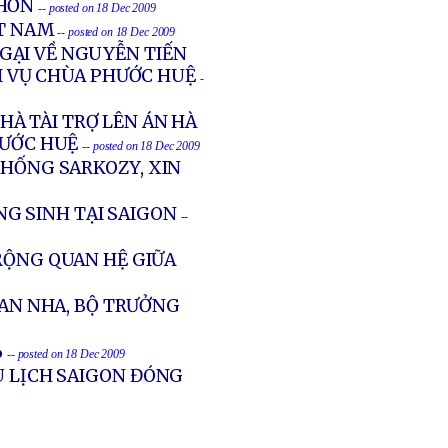
 HƠN
-- posted on 18 Dec 2009
ỆT NAM
-- posted on 18 Dec 2009
GẠI VỀ NGUYỄN TIẾN
 VỤ CHÙA PHƯỚC HUỆ
-
À TÀI TRỢ LÊN ÁN HÀ
HƯỚC HUỆ
-- posted on 18 Dec 2009
THỐNG SARKOZY, XIN
G SINH TẠI SAIGON
--
RỘNG QUAN HỆ GIỮA
BAN NHA, BỘ TRƯỞNG
%
-- posted on 18 Dec 2009
U LỊCH SAIGON ĐÓNG