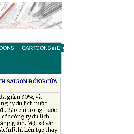
OONS
CARTOONS in English
ỊCH SAIGON ÐÓNG CỬA
 đã giảm 30%, và
ng ty du lịch nước
đi. Báo chí trong nước
 các công ty du lịch
càng giảm. Một số văn
c{nl}thì liên tục thay