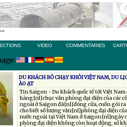
ated
ECTIONS
VIDEO
COMMENTARIES
CART
page:
DU KHÁCH BỎ CHẠY KHỎI VIỆT NAM, DU L
ÀO ẠT
Tin Saigon - Du khách quốc tế tới Việt Nam
hàng{nl}chục văn phòng đại diện của các cô
ngoài ở Saigon đã{nl}đóng cửa, cuốn gói ra 
cho biết số lượng văn{nl}phòng đại diện của
nước ngoài tại Việt Nam ở Saigon{nl}ngày 
phòng đại diện không còn hoạt động, số khá