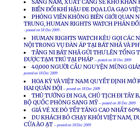
SANG NĂM, XUẤT CẢNG SẼ KHÓ KHĂN
BIẾN ĐỔI KHÍ HẬU ĐE DỌA LÚA GẠO VI
PHÓNG VIÊN KHÔNG BIÊN GIỚI QUAN N
TRUNG, HUMAN RIGHTS WATCH PHẢN ĐỐI
- posted on 18 Dec 2009
HUMAN RIGHTS WATCH KÊU GỌI CÁC NH
NỘI TRONG VỤ ĐÀN ÁP TẠI BÁT NHÃ VÀ P
TĂNG NI BÁT NHÃ GỬI THƯ LÊN TỔNG 
ĐƯỢC TẠM TRÚ TẠI PHÁP
-- posted on 18 Dec 2009
40,000 NGƯỜI CẦU NGUYỆN MỪNG GIÁN
posted on 18 Dec 2009
HOA KỲ VÀ VIỆT NAM QUYẾT ĐỊNH MỞ 
HAI QUÂN ĐỘI
-- posted on 18 Dec 2009
THỦ TƯỚNG ĐI NGA, CHỦ TỊCH ĐI TÂY 
BỘ QUỐC PHÒNG SANG MỸ
-- posted on 18 Dec 2009
GIÁ VÉ XE ĐÒ TẾT TĂNG CAO NHẤT 60
DU KHÁCH BỎ CHẠY KHỎI VIỆT NAM, D
CỬA ÀO ẠT
-- posted on 18 Dec 2009