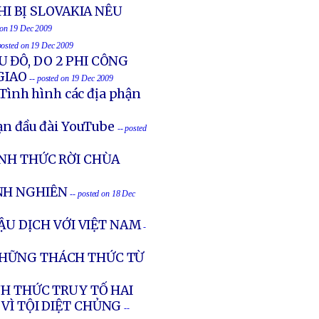
I BỊ SLOVAKIA NÊU
 on 19 Dec 2009
posted on 19 Dec 2009
U ĐÔ, DO 2 PHI CÔNG
GIAO
-- posted on 19 Dec 2009
Tình hình các địa phận
ạn đầu đài YouTube
-- posted
ÍNH THỨC RỜI CHÙA
NH NGHIÊN
-- posted on 18 Dec
ẬU DỊCH VỚI VIỆT NAM
-
NHỮNG THÁCH THỨC TỪ
NH THỨC TRUY TỐ HAI
VÌ TỘI DIỆT CHỦNG
--