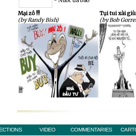
- Nước đá bào
Mại zô !!!
Tụi tui xài gi
(by Randy Bish)
(by Bob Gorrel
ECTIONS
VIDEO
COMMENTARIES
CART