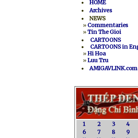
HOME
Archives
NEWS
»
Commentaries
»
Tin The Gioi
CARTOONS
CARTOONS in Eng
»
Hi Hoa
»
Luu Tru
AMIGAVLINK.com
1
2
3
4
6
7
8
9