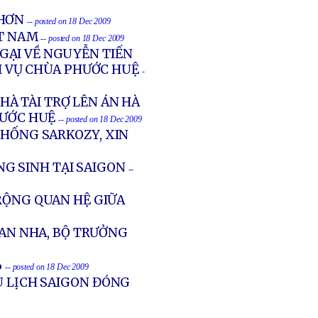
 HƠN
-- posted on 18 Dec 2009
ỆT NAM
-- posted on 18 Dec 2009
GẠI VỀ NGUYỄN TIẾN
 VỤ CHÙA PHƯỚC HUỆ
-
À TÀI TRỢ LÊN ÁN HÀ
HƯỚC HUỆ
-- posted on 18 Dec 2009
THỐNG SARKOZY, XIN
G SINH TẠI SAIGON
--
RỘNG QUAN HỆ GIỮA
BAN NHA, BỘ TRƯỞNG
%
-- posted on 18 Dec 2009
U LỊCH SAIGON ĐÓNG