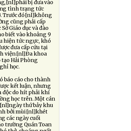
g,{nl}phải bị đưa vào
ng tình trạng tức
ở. Trước đó{nl}không
ường cũng phải cấp
 Sở Giáo dục và đào
ho biết vào khoảng 9
ểu hiện tức ngực, khó
ược đưa cấp cứu tại
h viện{nl}Ða khoa
o tạo Hải Phòng
ghỉ học.
có báo cáo cho thành
ược kết luận, nhưng
 độc do hít phải khí
ường học trên. Một cán
g{nl}ngày thứ bảy khu
nh bởi mùi{nl}khét
ng các ngày cuối
iáo trường Quán Toan