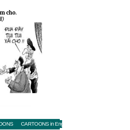
ùm cho.
l)
OONS
CARTOONS in English