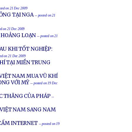
sted on 21 Dec 2009
ỎNG TẠI NGA
-- posted on 21
ed on 21 Dec 2009
N HOẢNG LOẠN
-- posted on 21
AU KHI TỐT NGHIỆP:
ted on 21 Dec 2009
Í TẠI MIỀN TRUNG
 VIỆT NAM MUA VŨ KHÍ
ÒNG VỚI MỸ
-- posted on 19 Dec
C THĂNG CỦA PHÁP
--
VIỆT NAM SANG NAM
 CẤM INTERNET
-- posted on 19