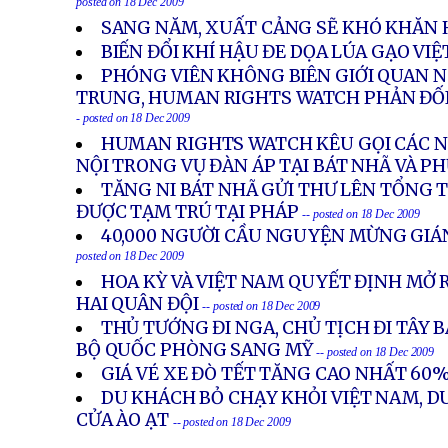
posted on 18 Dec 2009
SANG NĂM, XUẤT CẢNG SẼ KHÓ KHĂN
BIẾN ĐỔI KHÍ HẬU ĐE DỌA LÚA GẠO VI
PHÓNG VIÊN KHÔNG BIÊN GIỚI QUAN N
TRUNG, HUMAN RIGHTS WATCH PHẢN ĐỐI
- posted on 18 Dec 2009
HUMAN RIGHTS WATCH KÊU GỌI CÁC NH
NỘI TRONG VỤ ĐÀN ÁP TẠI BÁT NHÃ VÀ P
TĂNG NI BÁT NHÃ GỬI THƯ LÊN TỔNG 
ĐƯỢC TẠM TRÚ TẠI PHÁP
-- posted on 18 Dec 2009
40,000 NGƯỜI CẦU NGUYỆN MỪNG GIÁN
posted on 18 Dec 2009
HOA KỲ VÀ VIỆT NAM QUYẾT ĐỊNH MỞ 
HAI QUÂN ĐỘI
-- posted on 18 Dec 2009
THỦ TƯỚNG ĐI NGA, CHỦ TỊCH ĐI TÂY 
BỘ QUỐC PHÒNG SANG MỸ
-- posted on 18 Dec 2009
GIÁ VÉ XE ĐÒ TẾT TĂNG CAO NHẤT 60
DU KHÁCH BỎ CHẠY KHỎI VIỆT NAM, D
CỬA ÀO ẠT
-- posted on 18 Dec 2009