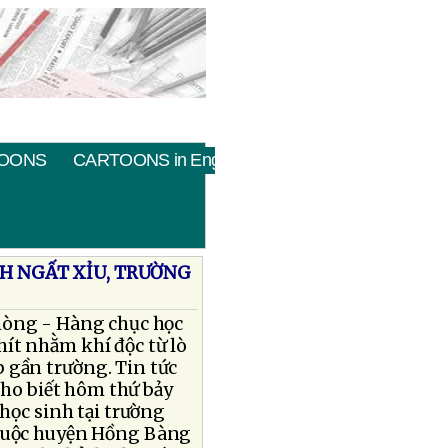
OONS
CARTOONS in English
NH NGẤT XỈU, TRƯỜNG
hòng - Hàng chục học
 hít nhằm khí độc từ lò
 gần trường. Tin tức
cho biết hôm thứ bảy
}học sinh tại trường
huộc huyện Hồng Bàng