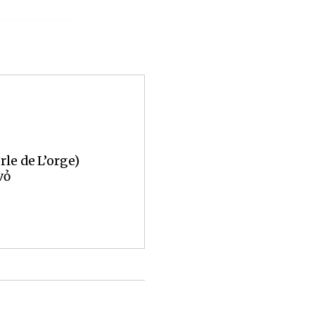
rle de L’orge)
vỏ