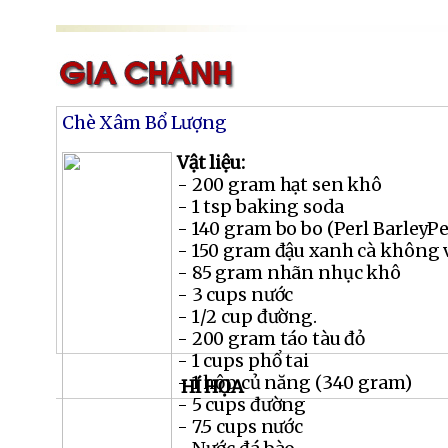
Chè Xâm Bổ Lượng
Vật liệu:
- 200 gram hạt sen khô
- 1 tsp baking soda
- 140 gram bo bo (Perl BarleyPe
- 150 gram đậu xanh cà không 
- 85 gram nhãn nhục khô
- 3 cups nước
- 1/2 cup đường.
- 200 gram táo tàu đỏ
- 1 cups phổ tai
- 1 hộp củ năng (340 gram)
HÍ HỌA
- 5 cups đường
- 7.5 cups nước