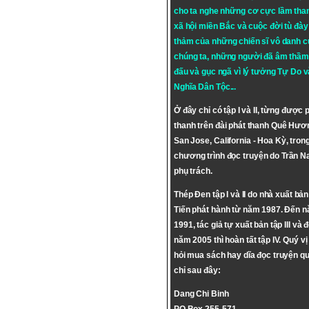
cho ta nghe những cơ cực lầm tha
xã hội miền Bắc và cuộc đời tù đày 
thảm của những chiến sĩ vô danh c
chúng ta, những người đã âm thầm
đấu và gục ngã vì lý tưởng
Tự Do
v
Nghĩa Dân Tộc
...
Ở đây chỉ có tập I và II, từng được 
thanh trên đài phát thanh Quê Hươ
San Jose, California - Hoa Kỳ, tron
chương trình đọc truyện do Trần 
phụ trách.
Thép Đen tập I và II do nhà xuất bả
Tiến phát hành từ năm 1987. Đến 
1991, tác giả tự xuất bản tập III và 
năm 2005 thì hoàn tất tập IV. Quý vị
hỏi mua sách hay dĩa đọc truyện qu
chỉ sau đây:
Dang Chi Binh