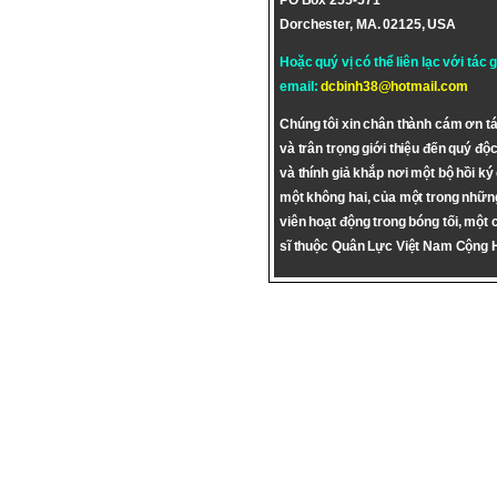
PO Box 255-571
Dorchester, MA. 02125, USA
Hoặc quý vị có thể liên lạc với tác 
email:
dcbinh38@hotmail.com
Chúng tôi xin chân thành cám ơn tá
và trân trọng giới thiệu đến quý độc
và thính giả khắp nơi một bộ hồi ký
một không hai, của một trong nhữn
viên hoạt động trong bóng tối, một 
sĩ thuộc Quân Lực Việt Nam Cộng 