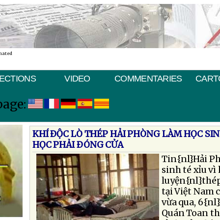
nated
ECTIONS
VIDEO
COMMENTARIES
CART
page:
KHÍ ÐỘC LÒ THÉP HẢI PHÒNG LÀM HỌC SI
HỌC PHẢI ÐÓNG CỬA
Tin{nl}Hải P
sinh té xỉu vì
luyện{nl}thép
tại Việt Nam 
vừa qua, 6{nl
Quán Toan t