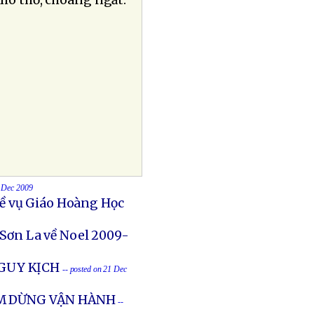
khó thở, choáng ngất.
1 Dec 2009
ề vụ Giáo Hoàng Học
 Sơn La về Noel 2009-
NGUY KỊCH
-- posted on 21 Dec
ẠM DỪNG VẬN HÀNH
--