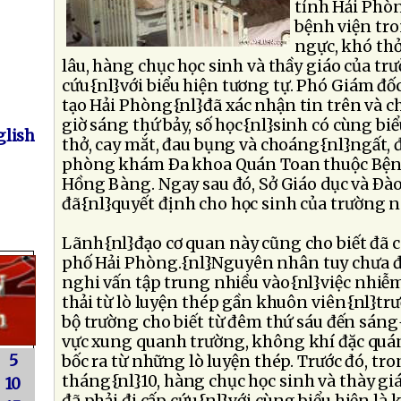
tỉnh Hải Phòn
bệnh viện tro
ngực, khó th
lâu, hàng chục học sinh và thầy giáo của tr
cứu{nl}với biểu hiện tương tự. Phó Giám đốc
tạo Hải Phòng{nl}đã xác nhận tin trên và c
giờ sáng thứ bảy, số học{nl}sinh có cùng bi
lish
thở, cay mắt, đau bụng và choáng{nl}ngất, đ
phòng khám Ða khoa Quán Toan thuộc Bện
Hồng Bàng. Ngay sau đó, Sở Giáo dục và Ðà
đã{nl}quyết định cho học sinh của trường n
Lãnh{nl}đạo cơ quan này cũng cho biết đã 
phố Hải Phòng.{nl}Nguyên nhân tuy chưa đ
nghi vấn tập trung nhiều vào{nl}việc nhiễm
thải từ lò luyện thép gần khuôn viên{nl}tr
bộ trường cho biết từ đêm thứ sáu đến sán
vực xung quanh trường, không khí đặc quá
5
bốc ra từ những lò luyện thép. Trước đó, tro
tháng{nl}10, hàng chục học sinh và thày g
10