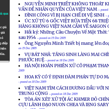
NGUYỄN MINH TRIẾT KHÔNG THOÁT KH
VẤN ĐỀ NHÂN QUYỀN CỦA VIỆT NAM
-- posted
giả qua
ĐÌNH CÔNG VÌ BỊ HẠN CHẾ ĐI VỆ SINH
-- 
ÚC XỬ TÙ 6 GỐC VIỆT RỬA TIỀN 68 TRIỆ
HÀNG KHÔNG VIỆT NAM CẦM VỀ SAIGON 
c giả
Hồi ký: Những Câu Chuyện Về Một Thời: 
 giả
sau 1954
 có
-- posted on 19 Dec 2009
Ông Nguyễn Minh Triết bị mang lên đo
g điệp
on 19 Dec 2009
chiến
VỤ BÁT NHÃ: TĂNG SINH LÀNG MAI CH
Hòa.
PHƯỚC HUỆ
-- posted on 18 Dec 2009
HÀ NỘI HOÃN PHIÊN XỬ CÔ PHẠM THA
2009
HOA KỲ CÓ Ý ĐỊNH ĐÀM PHÁN TỰ DO M
- posted on 18 Dec 2009
VIỆT NAM TÌM CÁCH ĐƯƠNG ĐẦU VỚI 
TRUNG CỘNG
-- posted on 18 Dec 2009
TÒA ÁN XÉT XỬ TỘI ÁC KHMER ĐỎ CHÍ
CỰU LÃNH ĐẠO NUON CHEA VÀ IENG SARY 