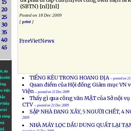
đã phải đi cấp cứu{nl}với cùng biểu hiện là 
15
(SBTN) {nl}{nl}
20
Posted on 18 Dec 2009
25
[
print
]
30
35
40
FreeVietNews
45
nh
, do
TIẾNG KÊU TRONG HOANG ĐỊA
iên Hồi
-- posted on 2
Quan điểm của Hội đồng Giám mục VN v
hững
Viện
ực Việt
-- posted on 21 Dec 2009
 Bắc
Thấy gì qua công văn MẬT của Sở nội vụ
ơi bày
CTV
-- posted on 21 Dec 2009
t trí
SẬP NHÀ ĐANG XÂY, 5 NGƯỜI CHẾT, 4 
t vùng
2009
 mà
NHÀ MÁY LỌC DẦU DUNG QUẤT LẠI T
 kể