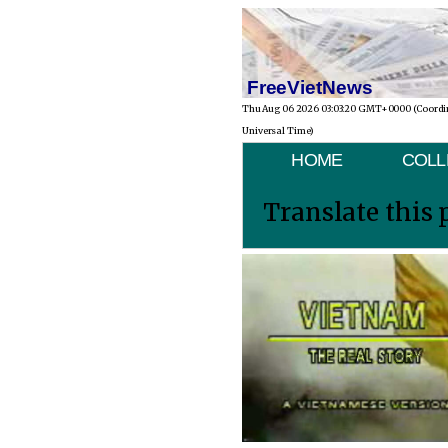
FreeVietNews
Thu Aug 06 2026 03:03:20 GMT+0000 (Coordi
Universal Time)
HOME
COLL
Translate this 