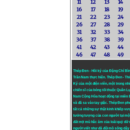
11
12
13
14
16
17
18
19
21
22
23
24
26
27
28
29
31
32
33
34
36
37
38
39
41
42
43
44
46
47
48
49
Thép Đen - Hồi ký của Đặng Chí Bì
Trần Nam thực hiện.
Thép Đen
- Th
Ký của một điện viên, một trong n
chiến sĩ của bóng tối thuộc Quân L
Nam Cộng Hòa hoạt động tại miền
và đã sa vào tay giặc. Thép Đen ph
tất cả những sự thật kinh khiếp vượ
tưởng tượng của con người tại mộ
đất mịt mù hắc ám của loài quỷ dữ
người viết như đã đội mồ sống dậy