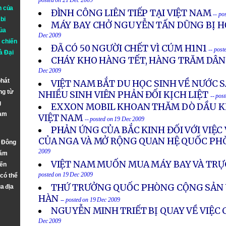
posted on 21 Dec 2009
n của
ĐÌNH CÔNG LIÊN TIẾP TẠI VIỆT NAM
-- po
bi
MÁY BAY CHỞ NGUYỄN TẤN DŨNG BỊ H
ủa
Dec 2009
 chiến
ĐÃ CÓ 50 NGƯỜI CHẾT VÌ CÚM H1N1
-- post
à
Đại
CHÁY KHO HÀNG TẾT, HÀNG TRĂM DÂ
Dec 2009
phát
VIỆT NAM BẮT DU HỌC SINH VỀ NƯỚC S
ng từ
NHIỀU SINH VIÊN PHẢN ĐỐI KỊCH LIỆT
-- pos
g
EXXON MOBIL KHOAN THĂM DÒ DẦU KH
Nam
VIỆT NAM
-- posted on 19 Dec 2009
PHẢN ỨNG CỦA BẮC KINH ĐỐI VỚI VIỆC
CỦA NGA VÀ MỞ RỘNG QUAN HỆ QUỐC PH
n Đông
2009
năm
VIỆT NAM MUỐN MUA MÁY BAY VÀ TRỰ
đến
posted on 19 Dec 2009
 có thể
THỨ TRƯỞNG QUỐC PHÒNG CỘNG SẢN 
a địa
HÀN
-- posted on 19 Dec 2009
NGUYỄN MINH TRIẾT BỊ QUAY VỀ VIỆC
Dec 2009