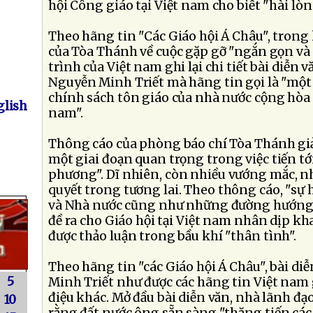
hội Công giáo tại Việt nam cho biết "hài lòn
Theo hãng tin "Các Giáo hội Á Châu", trong
của Tòa Thánh về cuộc gặp gỡ "ngắn gọn và 
trình của Việt nam ghi lại chi tiết bài diễn v
Nguyễn Minh Triết mà hãng tin gọi là "một l
chính sách tôn giáo của nhà nước cộng hòa 
lish
nam".
Thông cáo của phòng báo chí Tòa Thánh giải
một giai đoạn quan trọng trong việc tiến t
phương". Dĩ nhiên, còn nhiều vướng mắc, nh
quyết trong tương lai. Theo thông cáo, "sự 
và Nhà nước cũng như những đường hướng 
đề ra cho Giáo hội tại Việt nam nhân dịp 
được thảo luận trong bầu khí "thân tình".
Theo hãng tin "các Giáo hội Á Châu", bài d
5
Minh Triết như được các hãng tin Việt nam 
điệu khác. Mở đầu bài diễn văn, nhà lãnh đ
10