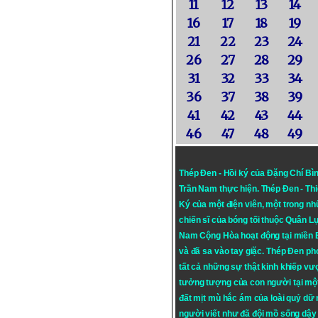
11
12
13
14
16
17
18
19
21
22
23
24
26
27
28
29
31
32
33
34
36
37
38
39
41
42
43
44
46
47
48
49
Thép Đen - Hồi ký của Đặng Chí Bì
Trần Nam thực hiện.
Thép Đen
- Th
Ký của một điện viên, một trong n
chiến sĩ của bóng tối thuộc Quân L
Nam Cộng Hòa hoạt động tại miền
và đã sa vào tay giặc. Thép Đen ph
tất cả những sự thật kinh khiếp vượ
tưởng tượng của con người tại mộ
đất mịt mù hắc ám của loài quỷ dữ
người viết như đã đội mồ sống dậy