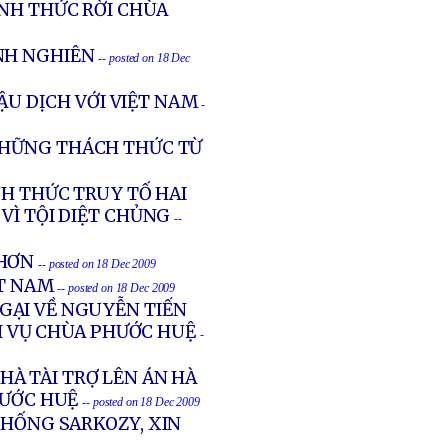
ÍNH THỨC RỜI CHÙA
NH NGHIÊN
-- posted on 18 Dec
ẬU DỊCH VỚI VIỆT NAM
-
NHỮNG THÁCH THỨC TỪ
NH THỨC TRUY TỐ HAI
VÌ TỘI DIỆT CHỦNG
--
 HƠN
-- posted on 18 Dec 2009
ỆT NAM
-- posted on 18 Dec 2009
GẠI VỀ NGUYỄN TIẾN
 VỤ CHÙA PHƯỚC HUỆ
-
À TÀI TRỢ LÊN ÁN HÀ
HƯỚC HUỆ
-- posted on 18 Dec 2009
THỐNG SARKOZY, XIN