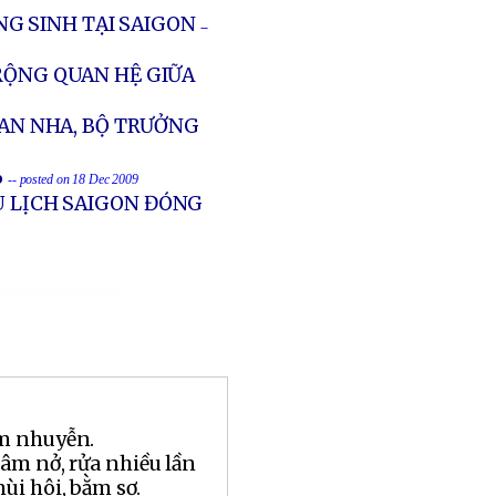
G SINH TẠI SAIGON
--
RỘNG QUAN HỆ GIỮA
BAN NHA, BỘ TRƯỞNG
%
-- posted on 18 Dec 2009
U LỊCH SAIGON ĐÓNG
m nhuyễn.
m nở, rửa nhiều lần
ùi hôi, bằm sơ.