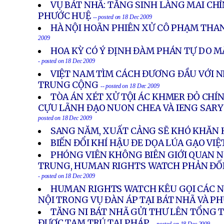
VỤ BÁT NHÃ: TĂNG SINH LÀNG MAI CH
PHƯỚC HUỆ
-- posted on 18 Dec 2009
HÀ NỘI HOÃN PHIÊN XỬ CÔ PHẠM THA
2009
HOA KỲ CÓ Ý ĐỊNH ĐÀM PHÁN TỰ DO M
- posted on 18 Dec 2009
VIỆT NAM TÌM CÁCH ĐƯƠNG ĐẦU VỚI 
TRUNG CỘNG
-- posted on 18 Dec 2009
TÒA ÁN XÉT XỬ TỘI ÁC KHMER ĐỎ CHÍ
CỰU LÃNH ĐẠO NUON CHEA VÀ IENG SARY 
posted on 18 Dec 2009
SANG NĂM, XUẤT CẢNG SẼ KHÓ KHĂN
BIẾN ĐỔI KHÍ HẬU ĐE DỌA LÚA GẠO VI
PHÓNG VIÊN KHÔNG BIÊN GIỚI QUAN N
TRUNG, HUMAN RIGHTS WATCH PHẢN ĐỐI
- posted on 18 Dec 2009
HUMAN RIGHTS WATCH KÊU GỌI CÁC NH
NỘI TRONG VỤ ĐÀN ÁP TẠI BÁT NHÃ VÀ P
TĂNG NI BÁT NHÃ GỬI THƯ LÊN TỔNG 
ĐƯỢC TẠM TRÚ TẠI PHÁP