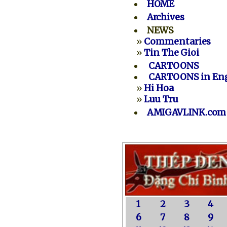
HOME
Archives
NEWS
»
Commentaries
»
Tin The Gioi
CARTOONS
CARTOONS in Eng
»
Hi Hoa
»
Luu Tru
AMIGAVLINK.com
1
2
3
4
6
7
8
9