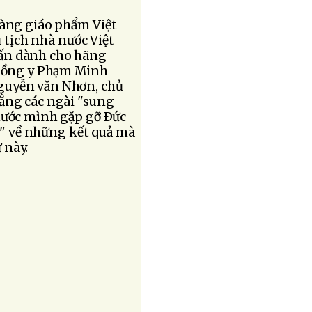
hàng giáo phẩm Việt
ủ tịch nhà nước Việt
vấn dành cho hãng
c hồng y Phạm Minh
guyễn văn Nhơn, chủ
rằng các ngài "sung
 nước mình gặp gỡ Ðức
t" về những kết quả mà
 này.