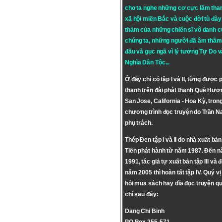
cho ta nghe những cơ cực lầm tha
xã hội miền Bắc và cuộc đời tù đày 
thảm của những chiến sĩ vô danh c
chúng ta, những người đã âm thầm
đấu và gục ngã vì lý tưởng
Tự Do
v
Nghĩa Dân Tộc
...
Ở đây chỉ có tập I và II, từng được 
thanh trên đài phát thanh Quê Hươ
San Jose, California - Hoa Kỳ, tron
chương trình đọc truyện do Trần 
phụ trách.
Thép Đen tập I và II do nhà xuất bả
Tiến phát hành từ năm 1987. Đến 
1991, tác giả tự xuất bản tập III và 
năm 2005 thì hoàn tất tập IV. Quý vị
hỏi mua sách hay dĩa đọc truyện qu
chỉ sau đây:
Dang Chi Binh