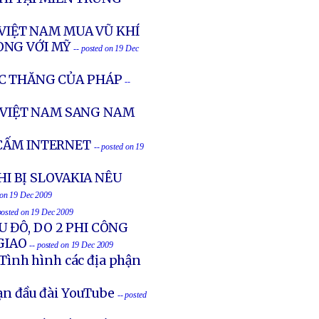
 VIỆT NAM MUA VŨ KHÍ
ÒNG VỚI MỸ
-- posted on 19 Dec
C THĂNG CỦA PHÁP
--
VIỆT NAM SANG NAM
 CẤM INTERNET
-- posted on 19
I BỊ SLOVAKIA NÊU
 on 19 Dec 2009
posted on 19 Dec 2009
U ĐÔ, DO 2 PHI CÔNG
GIAO
-- posted on 19 Dec 2009
Tình hình các địa phận
ạn đầu đài YouTube
-- posted