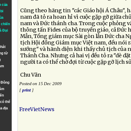
n của
Cũng theo hãng tin "các Giáo hội Á Châu", 
bi
nam đã tỏ ra hoan hỉ vì cuộc gặp gỡ giữa ch
ủa
nam và Ðức thánh cha. Trong cuộc phỏng 
 chiến
thông tấn Fides của bộ truyền giáo, cả Ðứ
à
Đại
Mẫn, Tổng giám mục Sài gòn lẫn Ðức cha N
tịch Hội đồng Giám mục Việt nam, đều nói 
phát
sướng" và hãnh diện khi thấy chủ tịch của
ng từ
Thánh Cha. Nhưng cả hai vị đều tỏ ra "dè dặ
g
người ta có thể chờ đợi từ cuộc gặp gỡ lịch sử
Nam
Chu Văn
n Đông
Posted on 15 Dec 2009
năm
[
print
]
đến
 có thể
a địa
FreeVietNews