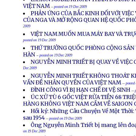
VIỆT NAM
-- posted on 19 Dec 2009
PHẢN ỨNG CỦA BẮC KINH ĐỐI VỚI VIỆC
CỦA NGA VÀ MỞ RỘNG QUAN HỆ QUỐC PH
2009
VIỆT NAM MUỐN MUA MÁY BAY VÀ TRỰ
posted on 19 Dec 2009
THỨ TRƯỞNG QUỐC PHÒNG CỘNG SẢN 
HÀN
-- posted on 19 Dec 2009
NGUYỄN MINH TRIẾT BỊ QUAY VỀ VIỆC
Dec 2009
NGUYỄN MINH TRIẾT KHÔNG THOÁT KH
VẤN ĐỀ NHÂN QUYỀN CỦA VIỆT NAM
-- posted
ĐÌNH CÔNG VÌ BỊ HẠN CHẾ ĐI VỆ SINH
-- 
ÚC XỬ TÙ 6 GỐC VIỆT RỬA TIỀN 68 TRIỆ
HÀNG KHÔNG VIỆT NAM CẦM VỀ SAIGON 
Hồi ký: Những Câu Chuyện Về Một Thời: 
sau 1954
-- posted on 19 Dec 2009
Ông Nguyễn Minh Triết bị mang lên đo
on 19 Dec 2009