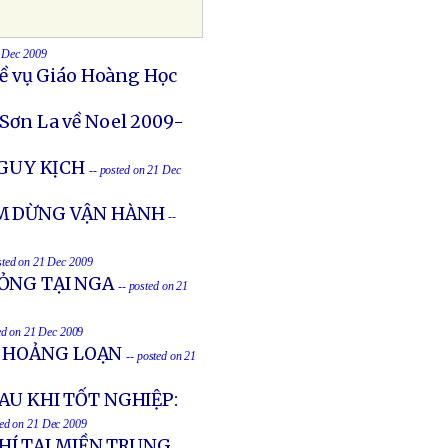
1 Dec 2009
ề vụ Giáo Hoàng Học
 Sơn La về Noel 2009-
NGUY KỊCH
-- posted on 21 Dec
ẠM DỪNG VẬN HÀNH
--
sted on 21 Dec 2009
ỎNG TẠI NGA
-- posted on 21
ed on 21 Dec 2009
N HOẢNG LOẠN
-- posted on 21
AU KHI TỐT NGHIỆP:
ted on 21 Dec 2009
Í TẠI MIỀN TRUNG