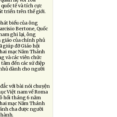
 quan hệ với Tòa
quốc tế và tích cực
 triển trên thế giới.
phát biểu của ông
arcisio Bertone, Quốc
nam ghi lại, ông
n giáo của chính phủ
ã giúp đỡ Giáo hội
i khai mạc Năm Thánh
g và các viên chức
 tâm đến các sứ điệp
 nhủ dành cho người
 đắc với bài nói chuyện
mục Việt nam về Roma
ô hồi tháng 6 năm
 khai mạc Năm Thánh
hánh cha được người
 hành.