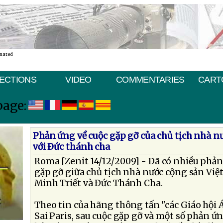
inated
ECTIONS
VIDEO
COMMENTARIES
CART
page:
Phản ứng về cuộc gặp gỡ của chủ tịch nhà n
với Ðức thánh cha
Roma [Zenit 14/12/2009] - Ðã có nhiều phản 
gặp gỡ giữa chủ tịch nhà nước cộng sản Vi
Minh Triết và Ðức Thánh Cha.
Theo tin của hãng thông tấn "các Giáo hội 
Sai Paris, sau cuộc gặp gỡ và một số phản ứn