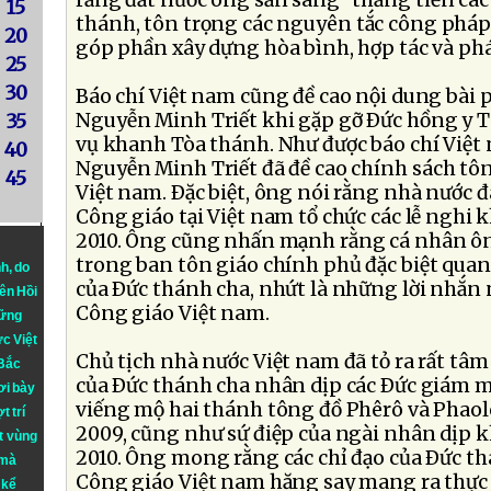
rằng đất nước ông sẵn sàng "thăng tiến các
15
thánh, tôn trọng các nguyên tắc công pháp 
20
góp phần xây dựng hòa bình, hợp tác và phát
25
30
Báo chí Việt nam cũng đề cao nội dung bài 
Nguyễn Minh Triết khi gặp gỡ Ðức hồng y T
35
vụ khanh Tòa thánh. Như được báo chí Việt 
40
Nguyễn Minh Triết đã đề cao chính sách tô
45
Việt nam. Ðặc biệt, ông nói rằng nhà nước đ
Công giáo tại Việt nam tổ chức các lễ ngh
2010. Ông cũng nhấn mạnh rằng cá nhân ôn
trong ban tôn giáo chính phủ đặc biệt quan
nh
, do
của Ðức thánh cha, nhứt là những lời nhắn
iên Hồi
Công giáo Việt nam.
hững
ực Việt
Chủ tịch nhà nước Việt nam đã tỏ ra rất tâm
 Bắc
của Ðức thánh cha nhân dịp các Ðức giám 
ơi bày
viếng mộ hai thánh tông đồ Phêrô và Phaol
t trí
2009, cũng như sứ điệp của ngài nhân dịp
t vùng
2010. Ông mong rằng các chỉ đạo của Ðức t
 mà
Công giáo Việt nam hăng say mang ra thực
 kể