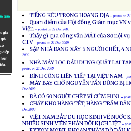
TIẾNG KÊU TRONG HOANG ĐỊA
-- posted on 2
giả qua
Quan điểm của Hội đồng Giám mục VN v
Viện
-- posted on 21 Dec 2009
c giả
Thấy gì qua công văn MẬT của Sở nội vụ
 giả
CTV
-- posted on 21 Dec 2009
 có
SẬP NHÀ ĐANG XÂY, 5 NGƯỜI CHẾT, 4 
g điệp
2009
chiến
NHÀ MÁY LỌC DẦU DUNG QUẤT LẠI T
Hòa.
posted on 21 Dec 2009
ĐÌNH CÔNG LIÊN TIẾP TẠI VIỆT NAM
-- po
MÁY BAY CHỞ NGUYỄN TẤN DŨNG BỊ H
Dec 2009
ĐÃ CÓ 50 NGƯỜI CHẾT VÌ CÚM H1N1
-- post
CHÁY KHO HÀNG TẾT, HÀNG TRĂM DÂ
Dec 2009
VIỆT NAM BẮT DU HỌC SINH VỀ NƯỚC S
NHIỀU SINH VIÊN PHẢN ĐỐI KỊCH LIỆT
-- pos
EXXON MOBIL KHOAN THĂM DÒ DẦU KH