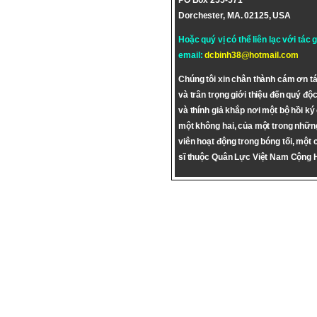
PO Box 255-571
Dorchester, MA. 02125, USA
Hoặc quý vị có thể liên lạc với tác 
email:
dcbinh38@hotmail.com
Chúng tôi xin chân thành cám ơn tá
và trân trọng giới thiệu đến quý độc
và thính giả khắp nơi một bộ hồi ký
một không hai, của một trong nhữn
viên hoạt động trong bóng tối, một 
sĩ thuộc Quân Lực Việt Nam Cộng 