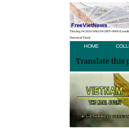
FreeVietNews
Thu Aug 06 2026 00:42:58 GMT+0000 (Coord
Universal Time)
HOME
COLL
Translate this 