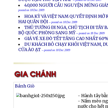
-- posted on 18 Dec 2009
40,000 NGƯỜI CẦU NGUYỆN MỪNG GIÁN
posted on 18 Dec 2009
HOA KỲ VÀ VIỆT NAM QUYẾT ĐỊNH MỞ 
HAI QUÂN ĐỘI
-- posted on 18 Dec 2009
THỦ TƯỚNG ĐI NGA, CHỦ TỊCH ĐI TÂY 
BỘ QUỐC PHÒNG SANG MỸ
-- posted on 18 Dec 2009
GIÁ VÉ XE ĐÒ TẾT TĂNG CAO NHẤT 60
DU KHÁCH BỎ CHẠY KHỎI VIỆT NAM, D
CỬA ÀO ẠT
-- posted on 18 Dec 2009
Bánh Giò
- Hành tây bằ
- Nấm mèo ngâ
nước cho hết m