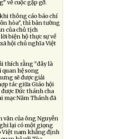
g" về cuộc gặp gỡ.
 khi thông cáo báo chí
ôn hòa", thì bản tường
ăn của chủ tịch
ời biện hộ thực sự về
xã hội chủ nghĩa Việt
 thích rằng "đây là
ới quan hệ song
ưng sẽ được giải
hợp tác giữa Giáo hội
được Ðức thánh cha
khai mạc Năm Thánh đã
iễn văn của ông Nguyễn
ghi lại có một giọng
ạo Việt nam khẳng định