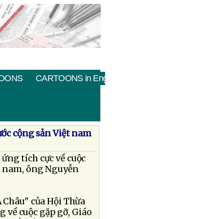
OONS
CARTOONS in English
ước cộng sản Việt nam
ứng tích cực về cuộc
ệt nam, ông Nguyễn
Á Châu" của Hội Thừa
g về cuộc gặp gỡ, Giáo