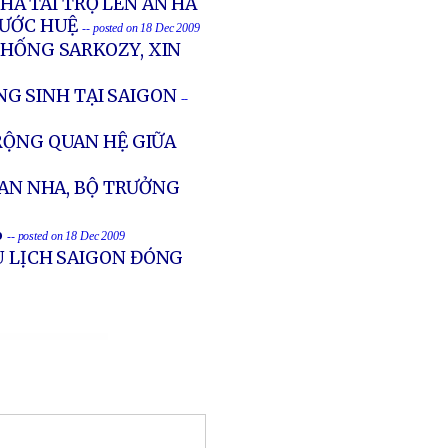
À TÀI TRỢ LÊN ÁN HÀ
HƯỚC HUỆ
-- posted on 18 Dec 2009
THỐNG SARKOZY, XIN
G SINH TẠI SAIGON
--
RỘNG QUAN HỆ GIỮA
BAN NHA, BỘ TRƯỞNG
%
-- posted on 18 Dec 2009
U LỊCH SAIGON ĐÓNG