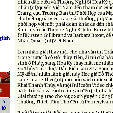
nhiều dân biểu và Thượng Nghị Sĩ Hoa Kỳ q
nhân{nl}quyền Việt Nam đến tham dự. Giá
Trang, cựu Trưởng Ban{nl}Phối Hợp của M
cho biết ngoài việc trao giải thưởng,{nl}M
phối hợp với một phái đoàn khác đã đến th
Smith, và các Thượng Nghị Sĩ John Kerry, J
{nl}Kirsten Gillibrand và Barbara Boxer, để
lish
Nhân Quyền{nl}Việt Nam.
Lên nhận giải thay mặt cho nhà văn{nl}Tr
trong nước là cô Ðỗ Thủy Tiên, ái nữ của bà 
sinh ở Pháp, sang Hoa Kỳ thay mặt mẹ nhận
Ðỗ Thủy Tiên được Dân Biểu Lorretta Sanche
Mỹ để{nl}nhận lãnh giải này. Học giả Ðỗ Th
sang, mang theo{nl}hai cuốn sách mới xuất
Khải Thanh Thủy, và một{nl}cuốn Video chi
bà bị trù dập và cảnh công an đến{nl}nhà 
Giải thưởng trao cho Mục Sư Nguyễn Công
5
Thượng Thích Tâm Thọ đến từ Pennsylvania
10