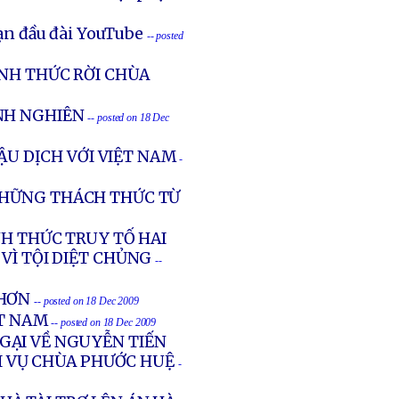
ạn đầu đài YouTube
-- posted
ÍNH THỨC RỜI CHÙA
NH NGHIÊN
-- posted on 18 Dec
ẬU DỊCH VỚI VIỆT NAM
-
NHỮNG THÁCH THỨC TỪ
NH THỨC TRUY TỐ HAI
VÌ TỘI DIỆT CHỦNG
--
 HƠN
-- posted on 18 Dec 2009
ỆT NAM
-- posted on 18 Dec 2009
GẠI VỀ NGUYỄN TIẾN
 VỤ CHÙA PHƯỚC HUỆ
-