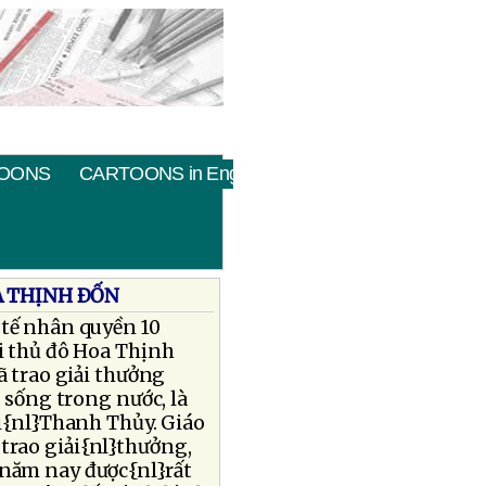
OONS
CARTOONS in English
A THỊNH ÐỐN
tế nhân quyền 10
ại thủ đô Hoa Thịnh
 trao giải thưởng
sống trong nước, là
{nl}Thanh Thủy. Giáo
 trao giải{nl}thưởng,
lễ năm nay được{nl}rất