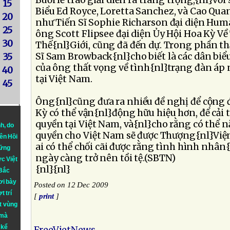
Buổi lễ trao giải diễn ra trang trọng,{nl}với
15
Biểu Ed Royce, Loretta Sanchez, và Cao Qua
20
như Tiến Sĩ Sophie Richarson đại diện Hum
25
ông Scott Flipsee đại diện Ủy Hội Hoa Kỳ Về
30
Thế{nl}Giới, cũng đã đến dự. Trong phần t
Sĩ Sam Browback{nl}cho biết là các dân biể
35
của ông thất vọng về tình{nl}trạng đàn áp
40
tại Việt Nam.
45
Ông{nl}cũng đưa ra nhiều đề nghị để cộng 
Kỳ có thể vận{nl}động hữu hiệu hơn, để cải
quyền tại Việt Nam, và{nl}cho rằng có thể 
nh
, do
quyền cho Việt Nam sẽ được Thượng{nl}Việ
iên Hồi
ai có thể chối cãi được rằng tình hình nhân
hững
ngày càng trở nên tồi tệ.(SBTN)
ực Việt
{nl}{nl}
 Bắc
ơi bày
Posted on 12 Dec 2009
t trí
[
print
]
t vùng
 mà
 kể