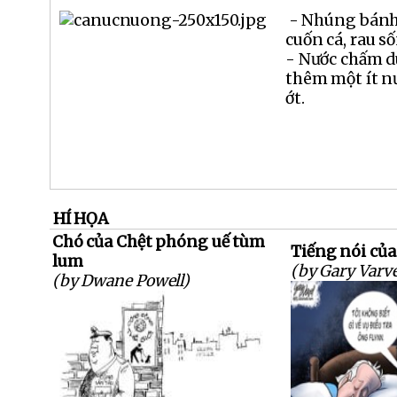
- Nhúng bánh
cuốn cá, rau số
- Nước chấm d
thêm một ít n
ớt.
HÍ HỌA
Chó của Chệt phóng uế tùm
Tiếng nói của
lum
(by Gary Varve
(by Dwane Powell)