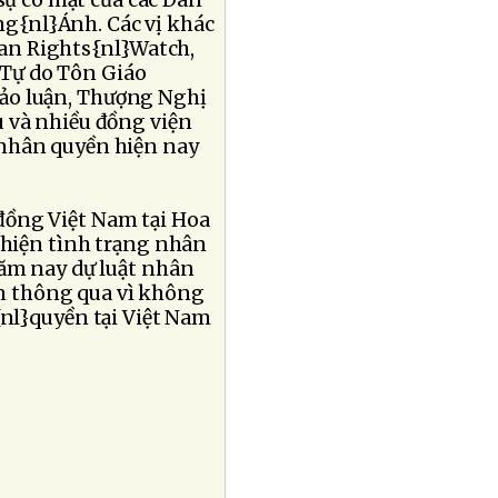
 sự có mặt của các Dân
ng{nl}Ánh. Các vị khác
an Rights{nl}Watch,
 Tự do Tôn Giáo
hảo luận, Thượng Nghị
u và nhiều đồng viện
 nhân quyền hiện nay
đồng Việt Nam tại Hoa
 thiện tình trạng nhân
năm nay dự luật nhân
n thông qua vì không
{nl}quyền tại Việt Nam