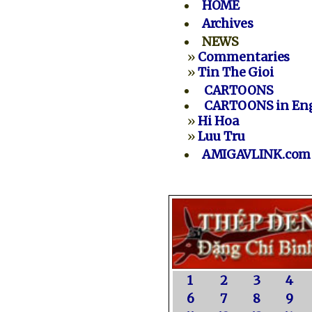
HOME
Archives
NEWS
»
Commentaries
»
Tin The Gioi
CARTOONS
CARTOONS in Eng
»
Hi Hoa
»
Luu Tru
AMIGAVLINK.com
1
2
3
4
6
7
8
9