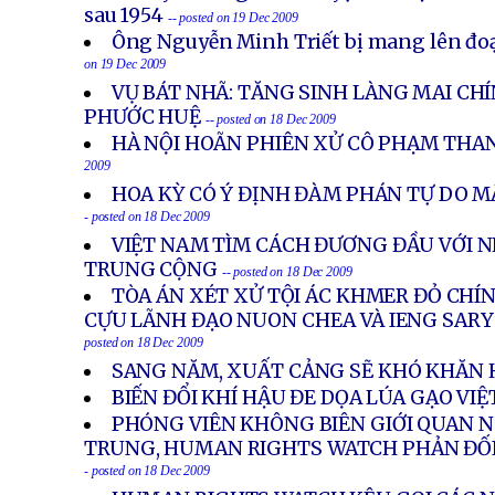
sau 1954
-- posted on 19 Dec 2009
Ông Nguyễn Minh Triết bị mang lên đo
on 19 Dec 2009
VỤ BÁT NHÃ: TĂNG SINH LÀNG MAI CH
PHƯỚC HUỆ
-- posted on 18 Dec 2009
HÀ NỘI HOÃN PHIÊN XỬ CÔ PHẠM THA
2009
HOA KỲ CÓ Ý ĐỊNH ĐÀM PHÁN TỰ DO M
- posted on 18 Dec 2009
VIỆT NAM TÌM CÁCH ĐƯƠNG ĐẦU VỚI 
TRUNG CỘNG
-- posted on 18 Dec 2009
TÒA ÁN XÉT XỬ TỘI ÁC KHMER ĐỎ CHÍ
CỰU LÃNH ĐẠO NUON CHEA VÀ IENG SARY 
posted on 18 Dec 2009
SANG NĂM, XUẤT CẢNG SẼ KHÓ KHĂN
BIẾN ĐỔI KHÍ HẬU ĐE DỌA LÚA GẠO VI
PHÓNG VIÊN KHÔNG BIÊN GIỚI QUAN N
TRUNG, HUMAN RIGHTS WATCH PHẢN ĐỐI
- posted on 18 Dec 2009