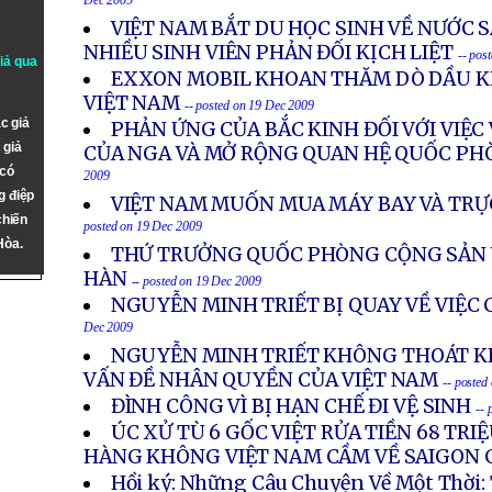
Dec 2009
VIỆT NAM BẮT DU HỌC SINH VỀ NƯỚC S
NHIỀU SINH VIÊN PHẢN ĐỐI KỊCH LIỆT
-- pos
giả qua
EXXON MOBIL KHOAN THĂM DÒ DẦU KH
VIỆT NAM
-- posted on 19 Dec 2009
c giả
PHẢN ỨNG CỦA BẮC KINH ĐỐI VỚI VIỆC
 giả
CỦA NGA VÀ MỞ RỘNG QUAN HỆ QUỐC PH
 có
2009
g điệp
VIỆT NAM MUỐN MUA MÁY BAY VÀ TRỰ
chiến
posted on 19 Dec 2009
Hòa.
THỨ TRƯỞNG QUỐC PHÒNG CỘNG SẢN 
HÀN
-- posted on 19 Dec 2009
NGUYỄN MINH TRIẾT BỊ QUAY VỀ VIỆC
Dec 2009
NGUYỄN MINH TRIẾT KHÔNG THOÁT KH
VẤN ĐỀ NHÂN QUYỀN CỦA VIỆT NAM
-- posted
ĐÌNH CÔNG VÌ BỊ HẠN CHẾ ĐI VỆ SINH
-- 
ÚC XỬ TÙ 6 GỐC VIỆT RỬA TIỀN 68 TRIỆ
HÀNG KHÔNG VIỆT NAM CẦM VỀ SAIGON 
Hồi ký: Những Câu Chuyện Về Một Thời: 