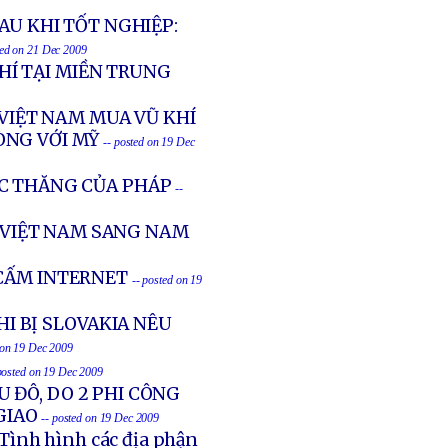
AU KHI TỐT NGHIỆP:
ted on 21 Dec 2009
Í TẠI MIỀN TRUNG
 VIỆT NAM MUA VŨ KHÍ
ÒNG VỚI MỸ
-- posted on 19 Dec
C THĂNG CỦA PHÁP
--
VIỆT NAM SANG NAM
 CẤM INTERNET
-- posted on 19
I BỊ SLOVAKIA NÊU
 on 19 Dec 2009
posted on 19 Dec 2009
U ĐÔ, DO 2 PHI CÔNG
GIAO
-- posted on 19 Dec 2009
Tình hình các địa phận