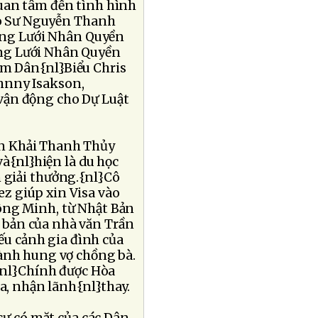
uan tâm đến tình hình
o Sư Nguyễn Thanh
ạng Lưới Nhân Quyền
ạng Lưới Nhân Quyền
ăm Dân{nl}Biểu Chris
ohnny Isakson,
 vận động cho Dự Luật
ần Khải Thanh Thủy
và{nl}hiện là du học
 giải thưởng.{nl}Cô
z giúp xin Visa vào
ông Minh, từ Nhật Bản
 bản của nhà văn Trần
ếu cảnh gia đình của
hành hung vợ chồng bà.
{nl}Chính được Hòa
, nhận lãnh{nl}thay.