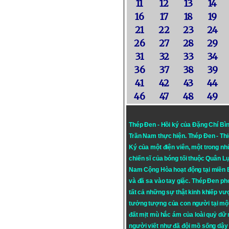
11
12
13
14
16
17
18
19
21
22
23
24
26
27
28
29
31
32
33
34
36
37
38
39
41
42
43
44
46
47
48
49
Thép Đen - Hồi ký của Đặng Chí Bì
Trần Nam thực hiện.
Thép Đen
- Th
Ký của một điện viên, một trong n
chiến sĩ của bóng tối thuộc Quân L
Nam Cộng Hòa hoạt động tại miền
và đã sa vào tay giặc. Thép Đen ph
tất cả những sự thật kinh khiếp vượ
tưởng tượng của con người tại mộ
đất mịt mù hắc ám của loài quỷ dữ
người viết như đã đội mồ sống dậy