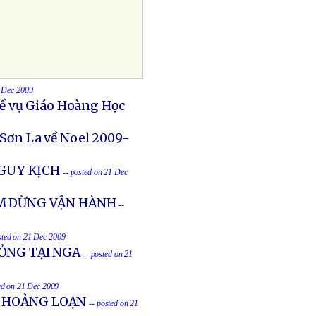
1 Dec 2009
ề vụ Giáo Hoàng Học
 Sơn La về Noel 2009-
NGUY KỊCH
-- posted on 21 Dec
ẠM DỪNG VẬN HÀNH
--
sted on 21 Dec 2009
ỎNG TẠI NGA
-- posted on 21
ed on 21 Dec 2009
N HOẢNG LOẠN
-- posted on 21