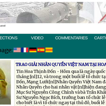
nated
ECTIONS
VIDEO
COMMENTARIES
CART
page:
TRAO GIẢI NHÂN QUYỀN VIỆT NAM TẠI HO
Tin Hoa Thịnh Ðốn - Hôm qua là ngày quốc 
tháng{nl}12, và trong một buổi lễ tổ chức t
Ðốn, Mạng Lưới{nl}Nhân Quyền Việt Nam đã
Nhân Quyền cho hai nhân vật{nl}hiện đang 
Mục Sư Nguyễn Công Chính và bà Trần Khải
Sư Nguyễn Ngọc Bích, trưởng ban tổ chức lễ
cho biết là vì tổ chức ngay tại thủ đô, buổi 