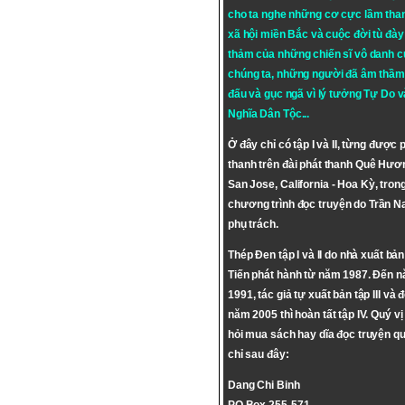
cho ta nghe những cơ cực lầm tha
xã hội miền Bắc và cuộc đời tù đày 
thảm của những chiến sĩ vô danh c
chúng ta, những người đã âm thầm
đấu và gục ngã vì lý tưởng
Tự Do
v
Nghĩa Dân Tộc
...
Ở đây chỉ có tập I và II, từng được 
thanh trên đài phát thanh Quê Hươ
San Jose, California - Hoa Kỳ, tron
chương trình đọc truyện do Trần 
phụ trách.
Thép Đen tập I và II do nhà xuất bả
Tiến phát hành từ năm 1987. Đến 
1991, tác giả tự xuất bản tập III và 
năm 2005 thì hoàn tất tập IV. Quý vị
hỏi mua sách hay dĩa đọc truyện qu
chỉ sau đây:
Dang Chi Binh