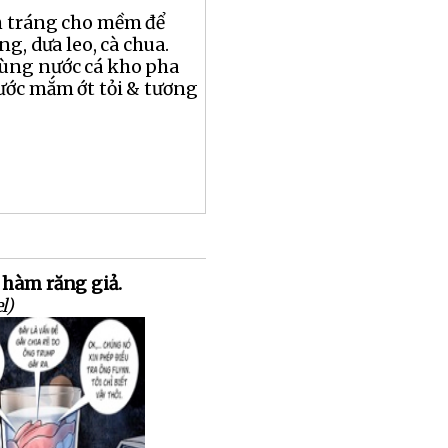
 tráng cho mềm để
ng, dưa leo, cà chua.
ùng nước cá kho pha
ước mắm ớt tỏi & tương
 hàm răng giả.
l)