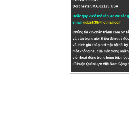
PO Box 255-571
Dorchester, MA. 02125, USA
Hoặc quý vị có thể liên lạc với tác 
email:
dcbinh38@hotmail.com
Chúng tôi xin chân thành cám ơn tá
và trân trọng giới thiệu đến quý độc
và thính giả khắp nơi một bộ hồi ký
một không hai, của một trong nhữn
viên hoạt động trong bóng tối, một 
sĩ thuộc Quân Lực Việt Nam Cộng 