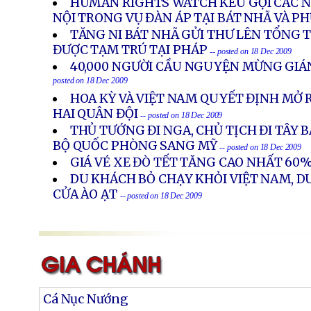
HUMAN RIGHTS WATCH KÊU GỌI CÁC NH
NỘI TRONG VỤ ĐÀN ÁP TẠI BÁT NHÃ VÀ P
TĂNG NI BÁT NHÃ GỬI THƯ LÊN TỔNG 
ĐƯỢC TẠM TRÚ TẠI PHÁP
-- posted on 18 Dec 2009
40,000 NGƯỜI CẦU NGUYỆN MỪNG GIÁN
posted on 18 Dec 2009
HOA KỲ VÀ VIỆT NAM QUYẾT ĐỊNH MỞ 
HAI QUÂN ĐỘI
-- posted on 18 Dec 2009
THỦ TƯỚNG ĐI NGA, CHỦ TỊCH ĐI TÂY 
BỘ QUỐC PHÒNG SANG MỸ
-- posted on 18 Dec 2009
GIÁ VÉ XE ĐÒ TẾT TĂNG CAO NHẤT 60
DU KHÁCH BỎ CHẠY KHỎI VIỆT NAM, D
CỬA ÀO ẠT
-- posted on 18 Dec 2009
Cá Nục Nướng