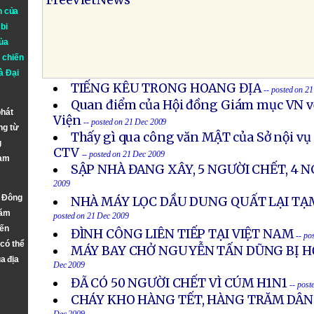
FreeVietNews
n của
bi
ủa
 chiến
à
Đại
TIẾNG KÊU TRONG HOANG ĐỊA
-- posted on 2
Quan điểm của Hội đồng Giám mục VN v
phát
Viện
-- posted on 21 Dec 2009
ng từ
Thấy gì qua công văn MẬT của Sở nội vụ
g
CTV
-- posted on 21 Dec 2009
Nam
SẬP NHÀ ĐANG XÂY, 5 NGƯỜI CHẾT, 4 
2009
n Đông
NHÀ MÁY LỌC DẦU DUNG QUẤT LẠI T
năm
posted on 21 Dec 2009
đến
ĐÌNH CÔNG LIÊN TIẾP TẠI VIỆT NAM
-- po
 có thể
MÁY BAY CHỞ NGUYỄN TẤN DŨNG BỊ H
a địa
Dec 2009
ĐÃ CÓ 50 NGƯỜI CHẾT VÌ CÚM H1N1
-- post
CHÁY KHO HÀNG TẾT, HÀNG TRĂM DÂ