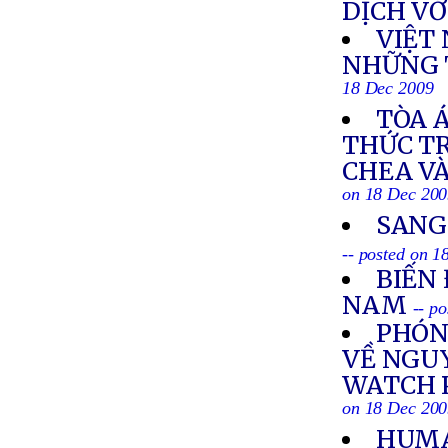
DỊCH VỚ
VIỆT
NHỮNG 
18 Dec 2009
TÒA 
THỨC T
CHEA VÀ
on 18 Dec 20
SANG
-- posted on 
BIẾN 
NAM
-- p
PHÓN
VỀ NGU
WATCH 
on 18 Dec 20
HUMA