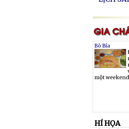
Bò Bía
một weekend, 
HÍ HỌA