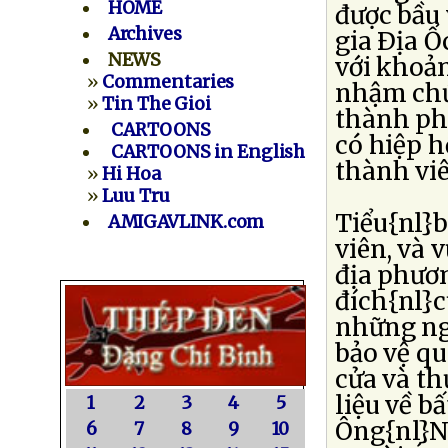
HOME
được bầu
Archives
gia Ðịa Ố
NEWS
với khoản
»
Commentaries
nhậm chức
»
Tin The Gioi
thành ph
CARTOONS
có hiệp h
CARTOONS in English
thành viê
»
Hi Hoa
»
Luu Tru
Tiểu{nl}b
AMIGAVLINK.com
viên, và 
địa phươn
đích{nl}c
những ngừ
bảo vệ q
cửa và th
liệu về b
1
2
3
4
5
Ông{nl}N
6
7
8
9
10