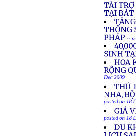
TÀI TRỢ
TẠI BÁT
TĂNG
THỐNG S
PHÁP
-- p
40,0
SINH TẠ
HOA 
RỘNG QU
Dec 2009
THỦ T
NHA, B
posted on 18 
GIÁ 
posted on 18 
DU K
LỊCH SA