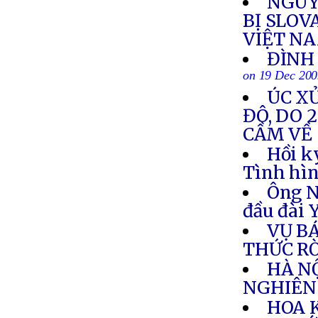
NGUY
BỊ SLOV
VIỆT N
ĐÌNH 
on 19 Dec 20
ÚC XỬ
ĐÔ, DO 
CẦM VỀ 
Hồi k
Tình hìn
Ông N
đầu đài
VỤ B
THỨC R
HÀ N
NGHIÊN
HOA 