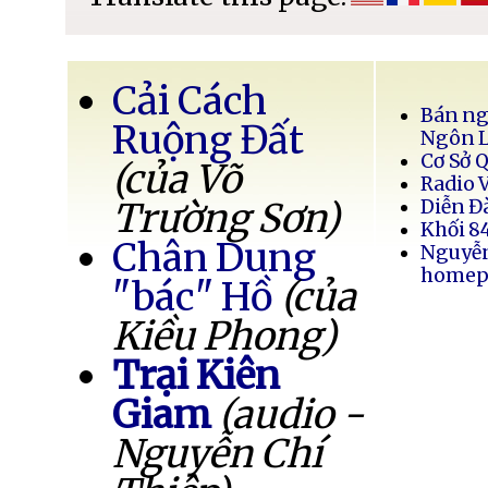
Cải Cách
Bán ng
Ruộng Đất
Ngôn 
Cơ Sở 
(của Võ
Radio 
Trường Sơn)
Diễn Đ
Khối 8
Chân Dung
Nguyễ
homep
"bác" Hồ
(của
Kiều Phong)
Trại Kiên
Giam
(audio -
Nguyễn Chí