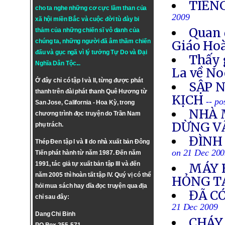
TIẾN
cho ta nghe những cơ cực lầm than của
2009
xã hội miền Bắc và cuộc đời tù đày bi
Quan 
thảm của những chiến sĩ vô danh của
chúng ta, những người đã âm thầm chiến
Giáo Ho
đấu và gục ngã vì lý tưởng
Tự Do
và
Đại
Thấy 
Nghĩa Dân Tộc
...
La về No
Ở đây chỉ có tập I và II, từng được phát
SẬP N
thanh trên đài phát thanh Quê Hương từ
KỊCH
-- p
San Jose, California - Hoa Kỳ, trong
NHÀ 
chương trình đọc truyện do Trần Nam
DỪNG V
phụ trách.
ĐÌNH 
Thép Đen tập I và II do nhà xuất bản Đông
on 21 Dec 20
Tiến phát hành từ năm 1987. Đến năm
1991, tác giả tự xuất bản tập III và đến
MÁY 
năm 2005 thì hoàn tất tập IV. Quý vị có thể
HỎNG T
hỏi mua sách hay dĩa đọc truyện qua địa
ĐÃ CÓ
chỉ sau đây:
21 Dec 2009
Dang Chi Binh
CHÁY