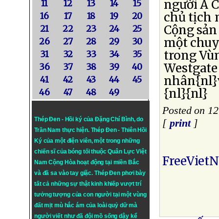
người Á C
11
12
13
14
15
chủ tịch 
16
17
18
19
20
Cộng sản 
21
22
23
24
25
một chuyê
26
27
28
29
30
trong Vù
31
32
33
34
35
Westgate 
36
37
38
39
40
nhân{nl}
41
42
43
44
45
{nl}{nl}
46
47
48
49
Posted on 1
Thép Đen - Hồi ký của Đặng Chí Bình
, do
[
print
]
Trần Nam thực hiện.
Thép Đen
- Thiên Hồi
Ký của một điện viên, một trong những
chiến sĩ của bóng tối thuộc Quân Lực Việt
FreeViet
Nam Cộng Hòa hoạt động tại miền Bắc
và đã sa vào tay giặc. Thép Đen phơi bày
tất cả những sự thật kinh khiếp vượt trí
tưởng tượng của con người tại một vùng
đất mịt mù hắc ám của loài quỷ dữ mà
người viết như đã đội mồ sống dậy kể