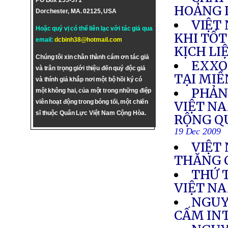
PO Box 255-571
HOẢNG 
Dorchester, MA. 02125, USA
VIỆT
Hoặc quý vị có thể liên lạc với tác giả qua
KHI TỐT
email:
dcbinh38@hotmail.com
KỊCH LI
Chúng tôi xin chân thành cám ơn tác giả
EXXO
và trân trọng giới thiệu đến quý độc giả
TẠI MI
và thính giả khắp nơi một bộ hồi ký có
PHẢN 
một không hai, của một trong những điệp
viên hoạt động trong bóng tối, một chiến
VIỆT NA
sĩ thuộc Quân Lực Việt Nam Cộng Hòa.
RỘNG Q
19 Dec 2009
VIỆT
THĂNG 
THỨ 
VIỆT N
NGUY
CẤM IN