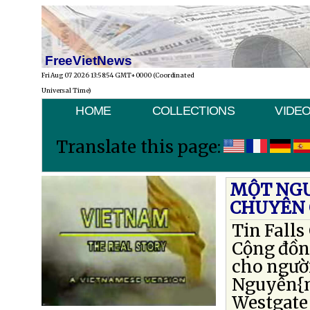
FreeVietNews
Fri Aug 07 2026 13:58:54 GMT+0000 (Coordinated
Universal Time)
HOME
COLLECTIONS
VIDE
Translate this page:
MỘT NGƯỜ
CHUYÊN 
Tin Fall
Cộng đồng
cho người
Nguyễn{n
Westgate 