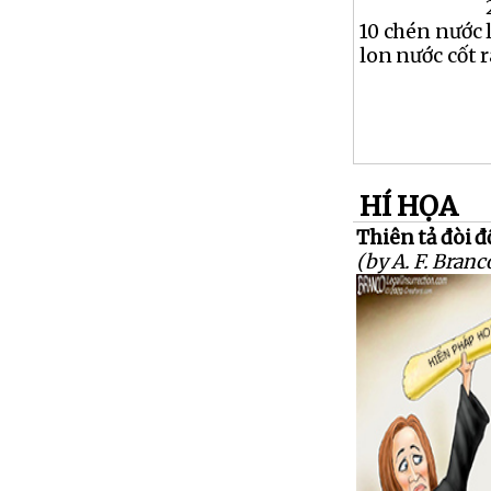
10 chén nước 
lon nước cốt ra
HÍ HỌA
Thiên tả đòi 
(by A. F. Branc