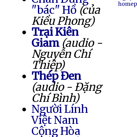
homep
"bác" Hồ
(của
Kiều Phong)
Trại Kiên
Giam
(audio -
Nguyễn Chí
Thiệp)
Thép Đen
(audio - Đặng
Chí Bình)
Người Lính
Việt Nam
Cộng Hòa