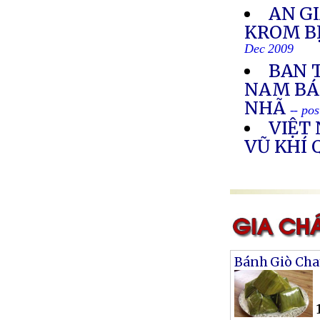
AN G
KROM BỊ
Dec 2009
BAN 
NAM BÁ
NHÃ
-- po
VIỆT
VŨ KHÍ
Bánh Giò Cha