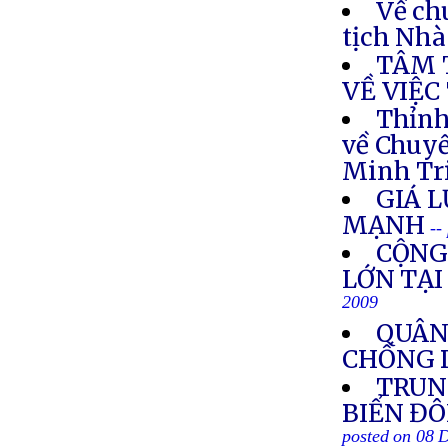
Về ch
tịch Nh
TÂM 
VỀ VIỆC
Thỉnh
về Chuy
Minh Tr
GIÁ 
MẠNH
--
CỘNG
LỚN TẠI
2009
QUÂN
CHỐNG D
TRUN
BIỂN ĐÔ
posted on 08 