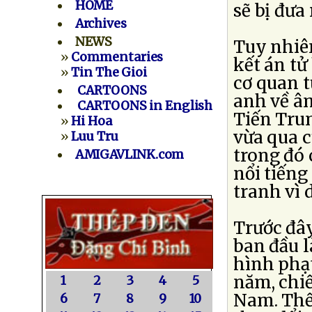
HOME
sẽ bị đưa 
Archives
NEWS
Tuy nhiên
»
Commentaries
kết án tử
»
Tin The Gioi
cơ quan t
CARTOONS
anh về â
CARTOONS in English
Tiến Trun
»
Hi Hoa
vừa qua c
»
Luu Tru
trong đó 
AMIGAVLINK.com
nổi tiếng
tranh vì 
Trước đây
ban đầu 
hình phạt
năm, chiế
1
2
3
4
5
Nam. Thế
6
7
8
9
10