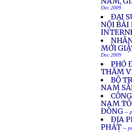
NAM, GI
Dec 2009
ĐẠI S
NỘI BÃI
INTERN
NHÂN
MỚI GIẬ
Dec 2009
PHÓ 
THĂM V
BỘ T
NAM SẮ
CÔNG
NAM TỎ 
ĐÔNG
-- 
ĐỊA 
PHÁT
-- p