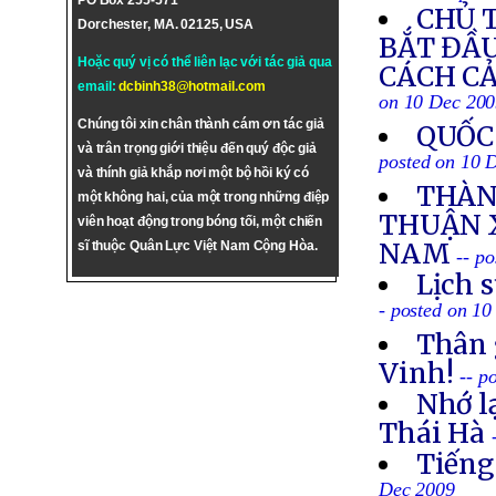
PO Box 255-571
CHỦ 
Dorchester, MA. 02125, USA
BẮT ĐẦU
Hoặc quý vị có thể liên lạc với tác giả qua
CÁCH CẢ
email:
dcbinh38@hotmail.com
on 10 Dec 20
Chúng tôi xin chân thành cám ơn tác giả
QUỐC
và trân trọng giới thiệu đến quý độc giả
posted on 10 
và thính giả khắp nơi một bộ hồi ký có
THÀN
một không hai, của một trong những điệp
THUẬN X
viên hoạt động trong bóng tối, một chiến
NAM
sĩ thuộc Quân Lực Việt Nam Cộng Hòa.
-- p
Lịch 
- posted on 1
Thân 
Vinh!
-- p
Nhớ l
Thái Hà
Tiếng
Dec 2009