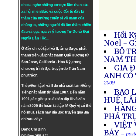
cho ta nghe những cơ cực lầm than của
xã hội miền Bắc và cuộc đời tù đày bi
thảm của những chiến sĩ vô danh của
chúng ta, những người đã âm thầm chiến
đấu và gục ngã vì lý tưởng
Tự Do
và
Đại
Hồi K
Nghĩa Dân Tộc
...
Noel - G
Ở đây chỉ có tập I và II, từng được phát
BỘ T
thanh trên đài phát thanh Quê Hương từ
NAM TH
San Jose, California - Hoa Kỳ, trong
GIA 
chương trình đọc truyện do Trần Nam
ANH CÓ 
phụ trách.
2009
Thép Đen tập I và II do nhà xuất bản Đông
BẠO 
Tiến phát hành từ năm 1987. Đến năm
HUỆ, L
1991, tác giả tự xuất bản tập III và đến
năm 2005 thì hoàn tất tập IV. Quý vị có thể
HÀNG
hỏi mua sách hay dĩa đọc truyện qua địa
PHÁ TR
chỉ sau đây:
VIỆT
Dang Chi Binh
BẢY
-- pos