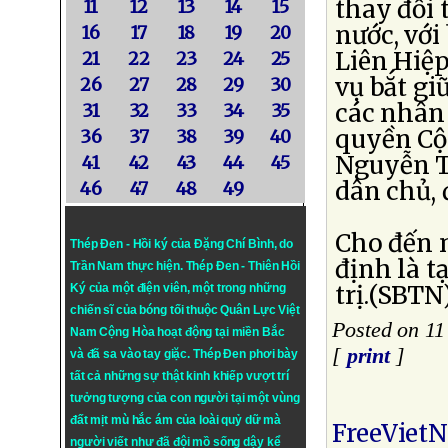
thay đổi
11
12
13
14
15
nước, với
16
17
18
19
20
Liên Hiệp
21
22
23
24
25
vụ bắt gi
26
27
28
29
30
các nhân 
31
32
33
34
35
quyền Cộn
36
37
38
39
40
Nguyễn T
41
42
43
44
45
dân chủ, 
46
47
48
49
Cho đến 
Thép Đen - Hồi ký của Đặng Chí Bình
, do
định là t
Trần Nam thực hiện.
Thép Đen
- Thiên Hồi
trị.(SBTN
Ký của một điện viên, một trong những
chiến sĩ của bóng tối thuộc Quân Lực Việt
Posted on 1
Nam Cộng Hòa hoạt động tại miền Bắc
[
print
]
và đã sa vào tay giặc. Thép Đen phơi bày
tất cả những sự thật kinh khiếp vượt trí
tưởng tượng của con người tại một vùng
đất mịt mù hắc ám của loài quỷ dữ mà
FreeViet
người viết như đã đội mồ sống dậy kể