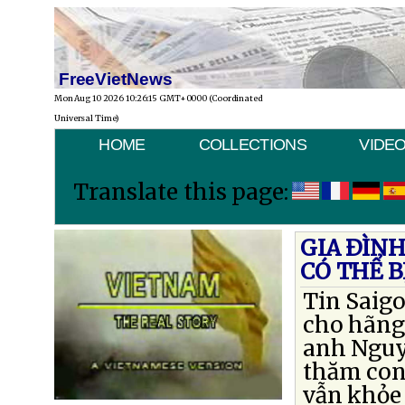
FreeVietNews
Mon Aug 10 2026 10:26:15 GMT+0000 (Coordinated
Universal Time)
HOME
COLLECTIONS
VIDE
Translate this page:
GIA ÐÌN
CÓ THỂ B
Tin Saig
cho hãng 
anh Nguyễ
thăm con
vẫn khỏe 