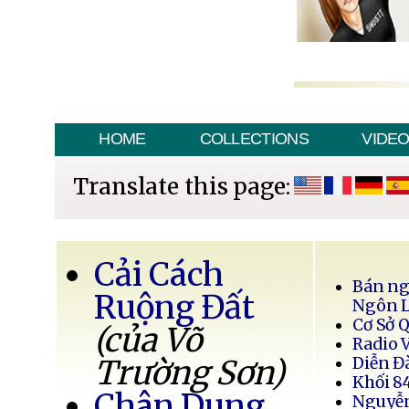
HOME
COLLECTIONS
VIDE
Translate this page:
Cải Cách
Bán ng
Ruộng Đất
Ngôn 
Cơ Sở 
(của Võ
Radio 
Trường Sơn)
Diễn Đ
Khối 8
Chân Dung
Nguyễ