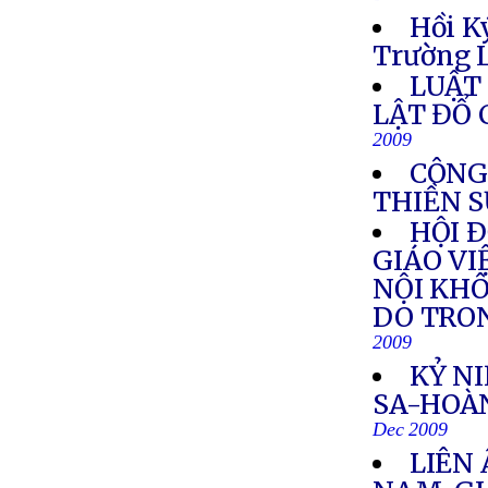
Hồi K
Trường L
LUẬT 
LẬT ĐỔ
2009
CÔNG
THIỀN 
HỘI 
GIÁO VI
NỘI KHÔ
DO TRO
2009
KỶ N
SA-HOÀ
Dec 2009
LIÊN