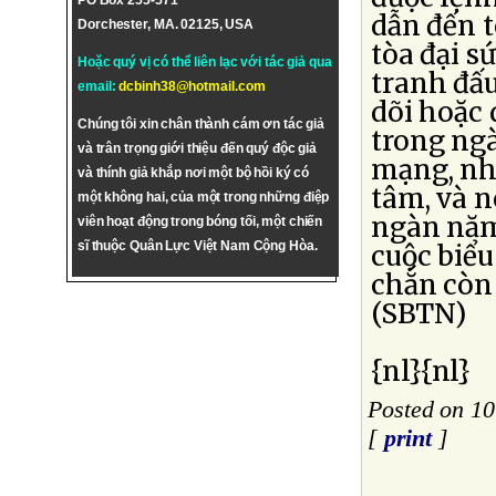
PO Box 255-571
dẫn đến t
Dorchester, MA. 02125, USA
tòa đại s
Hoặc quý vị có thể liên lạc với tác giả qua
tranh đấu
email:
dcbinh38@hotmail.com
dõi hoặc 
Chúng tôi xin chân thành cám ơn tác giả
trong ng
và trân trọng giới thiệu đến quý độc giả
mạng, nh
và thính giả khắp nơi một bộ hồi ký có
tâm, và 
một không hai, của một trong những điệp
ngàn năm
viên hoạt động trong bóng tối, một chiến
sĩ thuộc Quân Lực Việt Nam Cộng Hòa.
cuộc biểu
chắn còn
(SBTN)
{nl}{nl}
Posted on 1
[
print
]