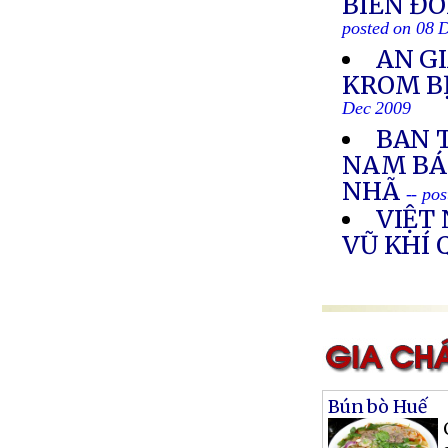
BIỂN ĐÔ
posted on 08 
AN G
KROM BỊ
Dec 2009
BAN 
NAM BÁ
NHÃ
-- po
VIỆT
VŨ KHÍ
Bún bò Huế