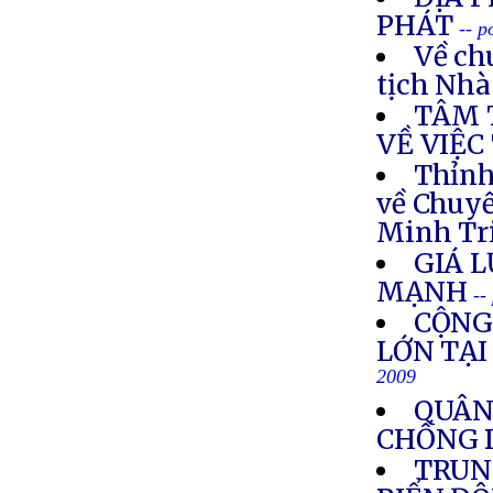
PHÁT
-- p
Về ch
tịch Nh
TÂM 
VỀ VIỆC
Thỉnh
về Chuy
Minh Tr
GIÁ 
MẠNH
--
CỘNG
LỚN TẠI
2009
QUÂN
CHỐNG D
TRUN