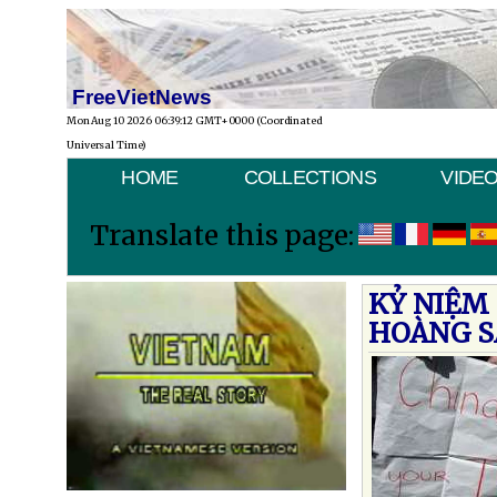
FreeVietNews
Mon Aug 10 2026 06:39:12 GMT+0000 (Coordinated
Universal Time)
HOME
COLLECTIONS
VIDE
Translate this page:
KỶ NIỆM
HOÀNG S