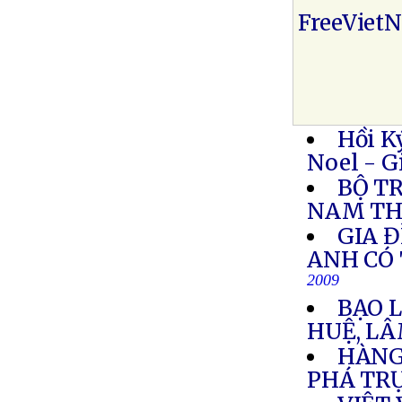
FreeViet
Hồi K
Noel - G
BỘ T
NAM TH
GIA 
ANH CÓ 
2009
BẠO 
HUỆ, L
HÀNG
PHÁ TR