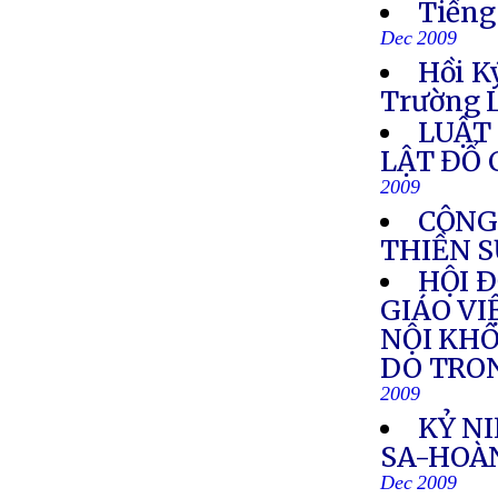
Tiếng
Dec 2009
Hồi K
Trường L
LUẬT 
LẬT ĐỔ
2009
CÔNG
THIỀN 
HỘI 
GIÁO VI
NỘI KHÔ
DO TRO
2009
KỶ N
SA-HOÀ
Dec 2009