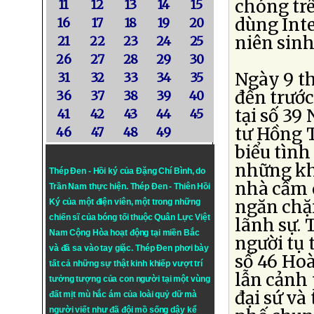
chóng trê
11
12
13
14
15
dùng Inte
16
17
18
19
20
niên sinh
21
22
23
24
25
26
27
28
29
30
Ngày 9 th
31
32
33
34
35
đến trướ
36
37
38
39
40
tại số 39
41
42
43
44
45
tư Hồng 
46
47
48
49
biểu tình
những kh
Thép Đen - Hồi ký của Đặng Chí Bình
, do
nhà cầm 
Trần Nam thực hiện.
Thép Đen
- Thiên Hồi
ngăn chặn
Ký của một điện viên, một trong những
chiến sĩ của bóng tối thuộc Quân Lực Việt
lãnh sự. 
Nam Cộng Hòa hoạt động tại miền Bắc
người tụ 
và đã sa vào tay giặc. Thép Đen phơi bày
số 46 Ho
tất cả những sự thật kinh khiếp vượt trí
lẫn cảnh 
tưởng tượng của con người tại một vùng
đại sứ v
đất mịt mù hắc ám của loài quỷ dữ mà
người viết như đã đội mồ sống dậy kể