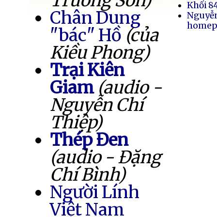
Trường Sơn)
Khối 8
Chân Dung
Nguyễ
homep
"bác" Hồ
(của
Kiều Phong)
Trại Kiên
Giam
(audio -
Nguyễn Chí
Thiệp)
Thép Đen
(audio - Đặng
Chí Bình)
Người Lính
Việt Nam