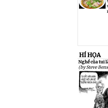
HÍ HỌA
Nghề của tui là
(by Steve Ben