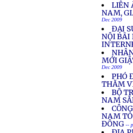
LIÊN
NAM, GI
Dec 2009
ĐẠI S
NỘI BÃI
INTERN
NHÂN
MỚI GIẬ
Dec 2009
PHÓ 
THĂM V
BỘ T
NAM SẮ
CÔNG
NAM TỎ 
ĐÔNG
-- 
ĐỊA 