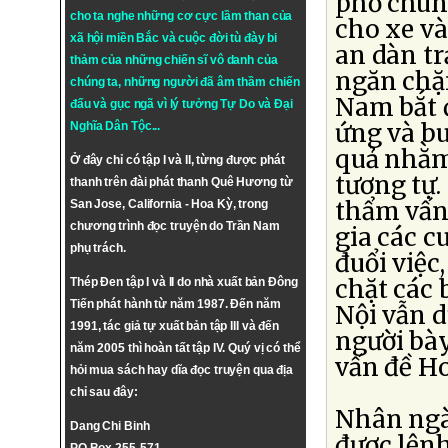
phố chung
cho ta nghe những cơ cực lầm than của
cho xe và
xã hội miền Bắc và cuộc đời tù đày bi
an dàn t
thảm của những chiến sĩ vô danh của
ngăn chặ
chúng ta, những người đã âm thầm chiến
Nam bắt 
đấu và gục ngã vì lý tưởng
Tự Do
và
Đại
ứng và bu
Nghĩa Dân Tộc
...
quả nhằm
Ở đây chỉ có tập I và II, từng được phát
tương tự.
thanh trên đài phát thanh Quê Hương từ
thẩm vấn
San Jose, California - Hoa Kỳ, trong
chương trình đọc truyện do Trần Nam
gia các c
phụ trách.
đuổi việc
chặt các 
Thép Đen tập I và II do nhà xuất bản Đông
Tiến phát hành từ năm 1987. Đến năm
Nội vẫn d
1991, tác giả tự xuất bản tập III và đến
người bày
năm 2005 thì hoàn tất tập IV. Quý vị có thể
vấn đề H
hỏi mua sách hay dĩa đọc truyện qua địa
chỉ sau đây:
Nhân ngà
Dang Chi Binh
được lện