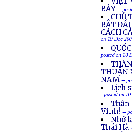
VIỆT
BẢY
-- pos
CHỦ 
BẮT ĐẦU
CÁCH CẢ
on 10 Dec 20
QUỐC
posted on 10 
THÀN
THUẬN X
NAM
-- p
Lịch 
- posted on 1
Thân 
Vinh!
-- p
Nhớ l
Thái Hà