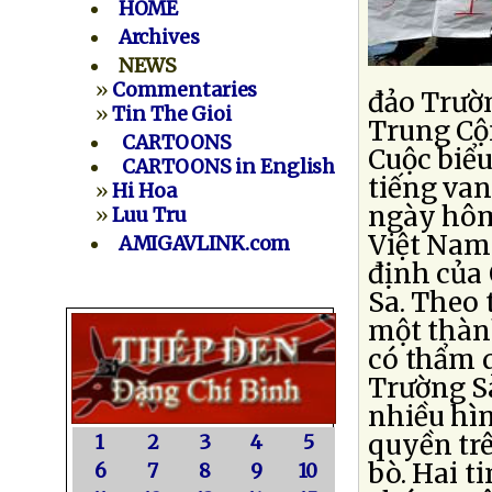
HOME
Archives
NEWS
»
Commentaries
đảo Trườn
»
Tin The Gioi
Trung Cộ
CARTOONS
Cuộc biểu
CARTOONS in English
tiếng van
»
Hi Hoa
ngày hôm
»
Luu Tru
Việt Nam 
AMIGAVLINK.com
định của
Sa. Theo 
một thàn
có thẩm 
Trường Sa
nhiều hì
quyền trê
1
2
3
4
5
bò. Hai t
6
7
8
9
10