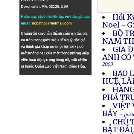
PO Box 255-571
Dorchester, MA. 02125, USA
Hồi K
Hoặc quý vị có thể liên lạc với tác giả qua
Noel - G
email:
dcbinh38@hotmail.com
BỘ T
Chúng tôi xin chân thành cám ơn tác giả
NAM TH
và trân trọng giới thiệu đến quý độc giả
và thính giả khắp nơi một bộ hồi ký có
GIA 
một không hai, của một trong những điệp
ANH CÓ 
viên hoạt động trong bóng tối, một chiến
2009
sĩ thuộc Quân Lực Việt Nam Cộng Hòa.
BẠO 
HUỆ, L
HÀNG
PHÁ TR
VIỆT
BẢY
-- pos
CHỦ 
BẮT ĐẦU