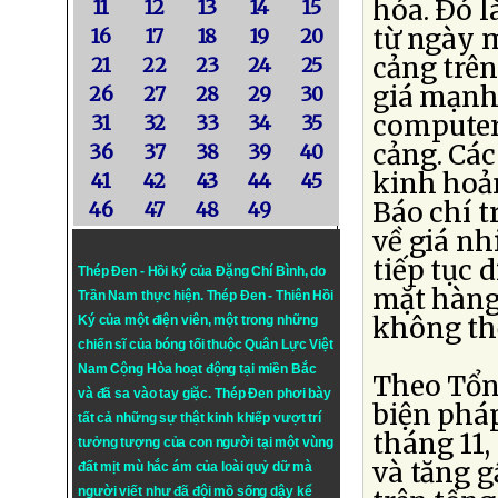
hóa. Ðó l
11
12
13
14
15
từ ngày 
16
17
18
19
20
cảng trên
21
22
23
24
25
giá mạnh.
26
27
28
29
30
computer
31
32
33
34
35
cảng. Cá
36
37
38
39
40
kinh hoả
41
42
43
44
45
Báo chí t
46
47
48
49
về giá nh
tiếp tục d
Thép Đen - Hồi ký của Đặng Chí Bình
, do
mặt hàng 
Trần Nam thực hiện.
Thép Đen
- Thiên Hồi
không thể
Ký của một điện viên, một trong những
chiến sĩ của bóng tối thuộc Quân Lực Việt
Nam Cộng Hòa hoạt động tại miền Bắc
Theo Tổn
và đã sa vào tay giặc. Thép Đen phơi bày
biện phá
tất cả những sự thật kinh khiếp vượt trí
tháng 11,
tưởng tượng của con người tại một vùng
và tăng g
đất mịt mù hắc ám của loài quỷ dữ mà
người viết như đã đội mồ sống dậy kể