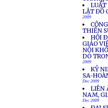
LUẬT 
LẬT ĐỔ
2009
CÔNG
THIỀN 
HỘI 
GIÁO VI
NỘI KHÔ
DO TRO
2009
KỶ N
SA-HOÀ
Dec 2009
LIÊN
NAM, GI
Dec 2009
ĐẠI S