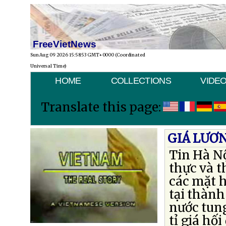
FreeVietNews
Sun Aug 09 2026 15:58:53 GMT+0000 (Coordinated
Universal Time)
HOME
COLLECTIONS
VIDE
Translate this page:
GIÁ LƯƠ
Tin Hà Nộ
thực và 
các mặt 
tại thành
nước tung
tỉ giá hố