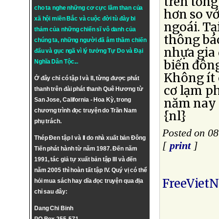
trên tổn
cho ta nghe những cơ cực lầm than của
hơn so vớ
xã hội miền Bắc và cuộc đời tù đày bi
ngoái. Tạ
thảm của những chiến sĩ vô danh của
thông báo
chúng ta, những người đã âm thầm chiến
nhựa gia 
đấu và gục ngã vì lý tưởng
Tự Do
và
Đại
biến đông
Nghĩa Dân Tộc
...
Không ít 
Ở đây chỉ có tập I và II, từng được phát
cơ lạm ph
thanh trên đài phát thanh Quê Hương từ
năm nay 
San Jose, California - Hoa Kỳ, trong
chương trình đọc truyện do Trần Nam
{nl}
phụ trách.
Posted on 0
Thép Đen tập I và II do nhà xuất bản Đông
[
print
]
Tiến phát hành từ năm 1987. Đến năm
1991, tác giả tự xuất bản tập III và đến
năm 2005 thì hoàn tất tập IV. Quý vị có thể
FreeViet
hỏi mua sách hay dĩa đọc truyện qua địa
chỉ sau đây:
Dang Chi Binh