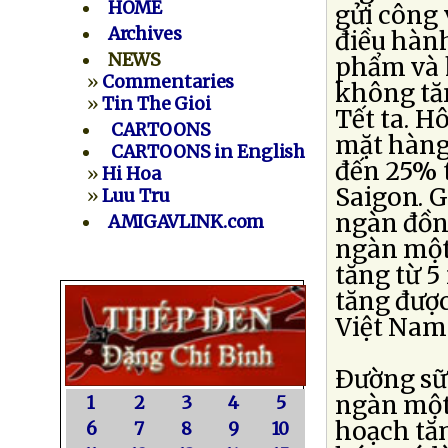
HOME
gửi công 
Archives
điều hàn
NEWS
phẩm và h
»
Commentaries
không tăn
»
Tin The Gioi
Tết ta. H
CARTOONS
mặt hàng
CARTOONS in English
đến 25% t
»
Hi Hoa
Saigon. G
»
Luu Tru
ngàn đồng
AMIGAVLINK.com
ngàn một
tăng từ 5
tăng được
Việt Nam
Ðường sữa
ngàn một
1
2
3
4
5
hoạch tăn
6
7
8
9
10