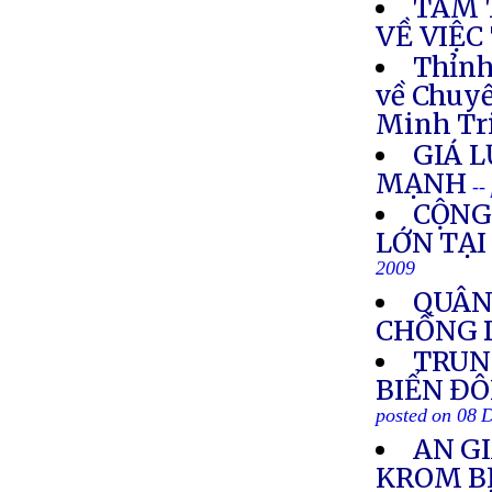
TÂM 
VỀ VIỆC
Thỉnh
về Chuy
Minh Tr
GIÁ 
MẠNH
--
CỘNG
LỚN TẠI
2009
QUÂN
CHỐNG D
TRUN
BIỂN ĐÔ
posted on 08 
AN G
KROM BỊ