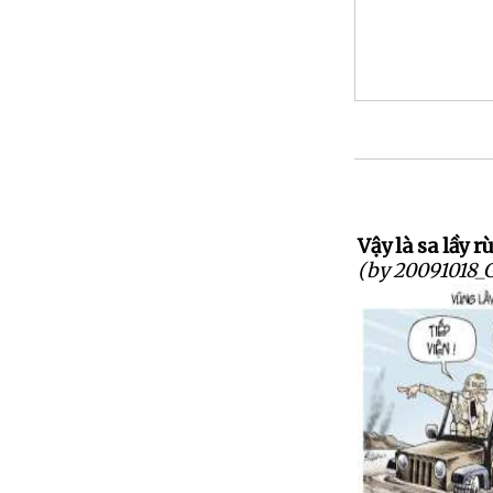
Vậy là sa lầy rù
(by 20091018_G