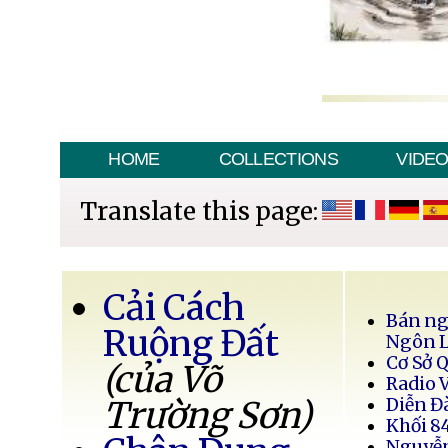
HOME
COLLECTIONS
VIDE
Translate this page:
Cải Cách
Bán ng
Ruộng Đất
Ngôn 
Cơ Sở 
(của Võ
Radio 
Trường Sơn)
Diễn Đ
Khối 8
Nguyễ