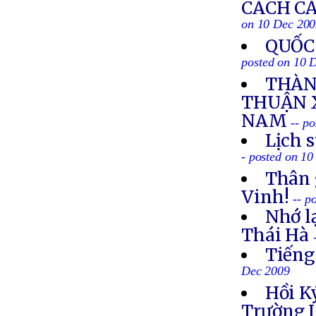
CÁCH CẢ
on 10 Dec 20
QUỐC
posted on 10 
THÀN
THUẬN X
NAM
-- p
Lịch 
- posted on 1
Thân 
Vinh!
-- p
Nhớ l
Thái Hà
Tiếng
Dec 2009
Hồi K
Trường L