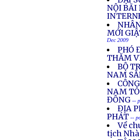
NỘI BÃI
INTERN
NHÂN
MỚI GIẬ
Dec 2009
PHÓ 
THĂM V
BỘ T
NAM SẮ
CÔNG
NAM TỎ 
ĐÔNG
-- 
ĐỊA 
PHÁT
-- p
Về ch
tịch Nh