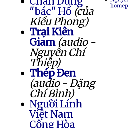
Chân Dung
homep
"bác" Hồ
(của
Kiều Phong)
Trại Kiên
Giam
(audio -
Nguyễn Chí
Thiệp)
Thép Đen
(audio - Đặng
Chí Bình)
Người Lính
Việt Nam
Cộng Hòa