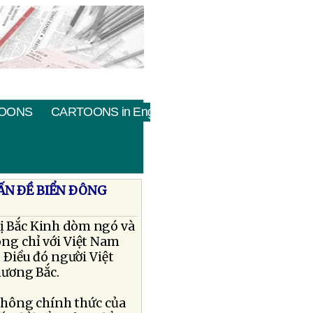
OONS
CARTOONS in English
ẤN ÐỀ BIỂN ÐÔNG
bị Bắc Kinh dòm ngó và
ông chỉ với Việt Nam
Ðiều đó người Việt
ương Bắc.
thông chính thức của