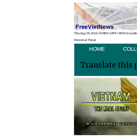
FreeVietNews
Thu Aug 06 2026 20:38:19 GMT+0000 (Coordi
Universal Time)
HOME
COLL
Translate this 