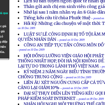
Lịch sử bản tuyên ngôn quốc tế nhân q
Thân gửi anh chị em sinh viên công giá
Nhớ lại sau 1 năm nhân vụ án 8 Giáo dâ
giả qua
Tiếng kếu cứu từ chùa Phước Huệ
-- posted on
Hồi Ký: Những câu chuyện về một thời: 
c giả
on 10 Dec 2009
 giả
LUẬT SƯ LÊ CÔNG ĐỊNH BỊ TỐ TỘI ÂM 
 có
QUYỀN NHÂN DÂN
-- posted on 10 Dec 2009
g điệp
CÔNG AN TIẾP TỤC TẤN CÔNG MÔN ĐỒ
chiến
- posted on 10 Dec 2009
Hòa.
HỘI ÐỒNG LƯỠNG VIỆN GIÁO HỘI PHẬT
THỐNG NHẤT HỌP, ÐÒI HÀ NỘI KHÔNG ÐỂ
LẠI TỰ DO TRONG LÃNH THỔ VIỆT NAM
-- p
KỶ NIỆM 2 NĂM NGÀY BIỂU TÌNH TRƯ
CHỐNG TRUNG CỘNG
-- posted on 10 Dec 2009
LIÊN ÂU XÉT NGUỒN CUNG CẤP CÁ TỪ 
CẢNG LẠI GIẢM 10%
-- posted on 10 Dec 2009
ĐẠI SỨ THỤY ĐIỂN LÊN TIẾNG KÊU GỌI 
PHÁP KIỂM SOÁT INTERNET
-- posted on 09 Dec 2009
NHÂN HỘI NGHỊ MÔI TRƯỜNG THẾ GIỚI