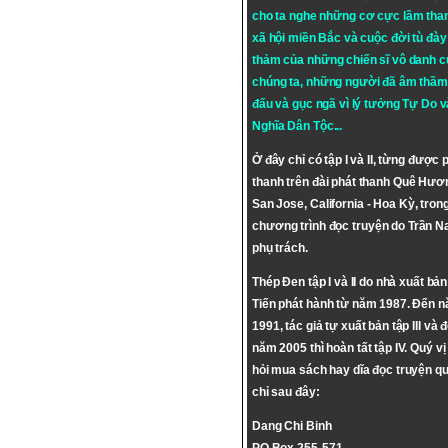
cho ta nghe những cơ cực lầm tha
xã hội miền Bắc và cuộc đời tù đày 
thảm của những chiến sĩ vô danh c
chúng ta, những người đã âm thầm
đấu và gục ngã vì lý tưởng
Tự Do
v
Nghĩa Dân Tộc
...
Ở đây chỉ có tập I và II, từng được 
thanh trên đài phát thanh Quê Hươ
San Jose, California - Hoa Kỳ, tron
chương trình đọc truyện do Trần 
phụ trách.
Thép Đen tập I và II do nhà xuất bả
Tiến phát hành từ năm 1987. Đến 
1991, tác giả tự xuất bản tập III và 
năm 2005 thì hoàn tất tập IV. Quý vị
hỏi mua sách hay dĩa đọc truyện qu
chỉ sau đây:
Dang Chi Binh