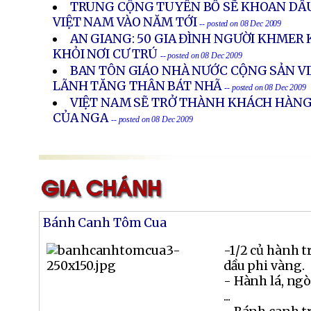
TRUNG CỘNG TUYÊN BỐ SẼ KHOAN DẦU
VIỆT NAM VÀO NĂM TỚI
-- posted on 08 Dec 2009
AN GIANG: 50 GIA ĐÌNH NGƯỜI KHMER 
KHỎI NƠI CƯ TRÚ
-- posted on 08 Dec 2009
BAN TÔN GIÁO NHÀ NƯỚC CỘNG SẢN V
LÃNH TĂNG THÂN BÁT NHÃ
-- posted on 08 Dec 2009
VIỆT NAM SẼ TRỞ THÀNH KHÁCH HÀNG
CỦA NGA
-- posted on 08 Dec 2009
Bánh Canh Tôm Cua
-1/2 củ hành t
dầu phi vàng.
- Hành lá, ngò
...