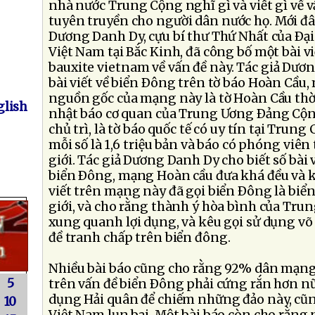
nhà nước Trung Cộng nghĩ gì và viết gì về 
tuyên truyền cho người dân nước họ. Mới đ
Dương Danh Dy, cựu bí thư Thứ Nhất của Ðạ
Việt Nam tại Bắc Kinh, đã công bố một bài 
bauxite vietnam về vấn đề này. Tác giả Dươn
bài viết về biển Ðông trên tờ báo Hoàn Cầu, 
nguồn gốc của mạng này là tờ Hoàn Cầu thờ
lish
nhật báo cơ quan của Trung Ương Ðảng Cộ
chủ trì, là tờ báo quốc tế có uy tín tại Trun
mỗi số là 1,6 triệu bản và báo có phóng viên 
giới. Tác giả Dương Danh Dy cho biết số bài 
biển Ðông, mạng Hoàn cầu đưa khá đều và 
viết trên mạng này đã gọi biển Ðông là biển
giới, và cho rằng thành ý hòa bình của Trun
xung quanh lợi dụng, và kêu gọi sử dụng võ 
đề tranh chấp trên biển đông.
Nhiều bài báo cũng cho rằng 92% dân mạn
5
trên vấn đề biển Ðông phải cứng rắn hơn nữ
dụng Hải quân để chiếm những đảo này, cũ
10