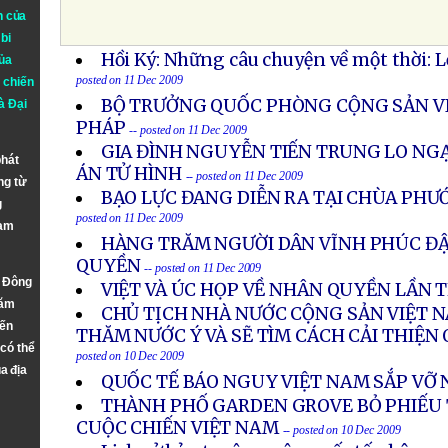
n của
bi
Hồi Ký: Những câu chuyện về một thời: 
ủa
posted on 11 Dec 2009
 chiến
BỘ TRƯỞNG QUỐC PHÒNG CỘNG SẢN V
à
Đại
PHÁP
-- posted on 11 Dec 2009
GIA ĐÌNH NGUYỄN TIẾN TRUNG LO NGẠ
phát
ÁN TỬ HÌNH
-- posted on 11 Dec 2009
ng từ
BẠO LỰC ĐANG DIỄN RA TẠI CHÙA PHƯ
g
posted on 11 Dec 2009
Nam
HÀNG TRĂM NGƯỜI DÂN VĨNH PHÚC ĐẬ
QUYỀN
-- posted on 11 Dec 2009
n Đông
VIỆT VÀ ÚC HỌP VỀ NHÂN QUYỀN LẦN 
năm
CHỦ TỊCH NHÀ NƯỚC CỘNG SẢN VIỆT 
đến
THĂM NƯỚC Ý VÀ SẼ TÌM CÁCH CẢI THIỆN
 có thể
posted on 10 Dec 2009
a địa
QUỐC TẾ BÁO NGUY VIỆT NAM SẮP VỠ 
THÀNH PHỐ GARDEN GROVE BỎ PHIẾU
CUỘC CHIẾN VIỆT NAM
-- posted on 10 Dec 2009