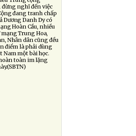
 nếu Trung cộng
ì đừng nghĩ đến việc
Cộng đang tranh chấp
giả Dương Danh Dy có
mạng Hoàn Cầu, nhiều
ư mạng Trung Hoa,
àn, Nhân dân cũng đều
an điểm là phải dùng
ệt Nam một bài học.
hoàn toàn im lặng
này.(SBTN)