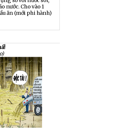
ụng sơ với nước sôi,
ráo nước. Cho vào 1
u ăn (mới phi hành)
uá!
o)