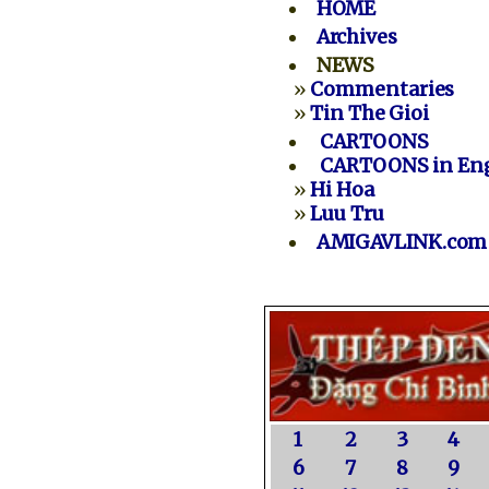
HOME
Archives
NEWS
»
Commentaries
»
Tin The Gioi
CARTOONS
CARTOONS in Eng
»
Hi Hoa
»
Luu Tru
AMIGAVLINK.com
1
2
3
4
6
7
8
9