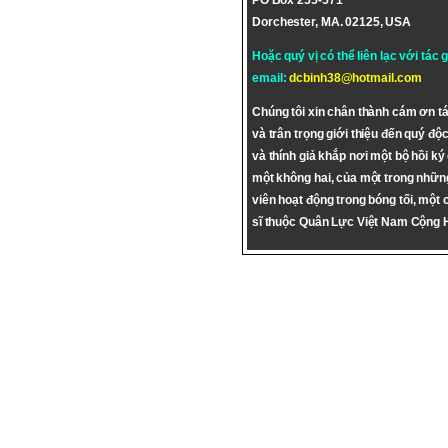
PO Box 255-571
Dorchester, MA. 02125, USA
Hoặc quý vị có thể liên lạc với tác 
email:
dcbinh38@hotmail.com
Chúng tôi xin chân thành cám ơn tá
và trân trọng giới thiệu đến quý độc
và thính giả khắp nơi một bộ hồi ký
một không hai, của một trong nhữn
viên hoạt động trong bóng tối, một 
sĩ thuộc Quân Lực Việt Nam Cộng 