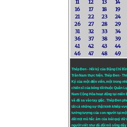
11
12
13
14
16
17
18
19
21
22
23
24
26
27
28
29
31
32
33
34
36
37
38
39
41
42
43
44
46
47
48
49
Thép Đen - Hồi ký của Đặng Chí Bì
Trần Nam thực hiện.
Thép Đen
- Th
Ký của một điện viên, một trong n
chiến sĩ của bóng tối thuộc Quân L
Nam Cộng Hòa hoạt động tại miền
và đã sa vào tay giặc. Thép Đen ph
tất cả những sự thật kinh khiếp vượ
tưởng tượng của con người tại mộ
đất mịt mù hắc ám của loài quỷ dữ
người viết như đã đội mồ sống dậy