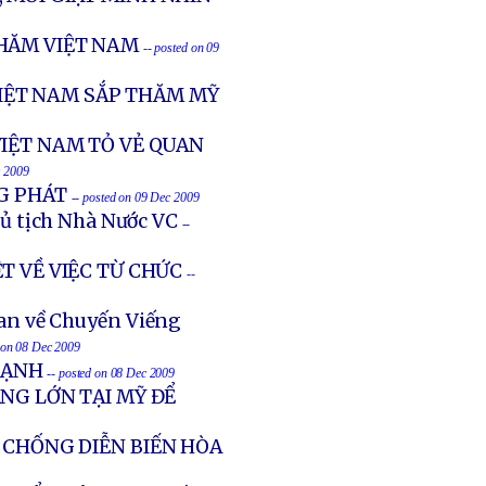
HĂM VIỆT NAM
-- posted on 09
IỆT NAM SẮP THĂM MỸ
IỆT NAM TỎ VẺ QUAN
c 2009
NG PHÁT
-- posted on 09 Dec 2009
ủ tịch Nhà Nước VC
--
T VỀ VIỆC TỪ CHỨC
--
an về Chuyến Viếng
d on 08 Dec 2009
MẠNH
-- posted on 08 Dec 2009
NG LỚN TẠI MỸ ĐỂ
 CHỐNG DIỄN BIẾN HÒA