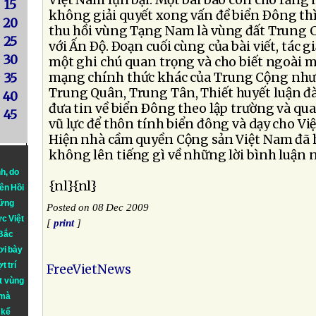
Việt Nam lụn bại. Một bài báo còn cho rằng
15
không giải quyết xong vấn đề biển Ðông th
20
thu hồi vùng Tạng Nam là vùng đất Trung 
25
với Ấn Ðộ. Ðoạn cuối cùng của bài viết, tác 
30
một ghi chú quan trọng và cho biết ngoài 
mạng chính thức khác của Trung Cộng nh
35
Trung Quân, Trung Tân, Thiết huyết luận đ
40
đưa tin về biển Ðông theo lập trường và qu
45
vũ lực để thôn tính biển đông và dạy cho Vi
Hiện nhà cầm quyền Cộng sản Việt Nam đã 
không lên tiếng gì về những lời bình luận 
nh
, do
{nl}{nl}
iên Hồi
hững
Posted on 08 Dec 2009
ực Việt
[
print
]
 Bắc
ơi bày
t trí
FreeVietNews
t vùng
 mà
 kể