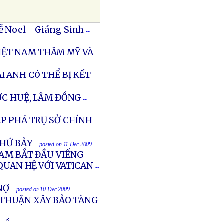
Lễ Noel - Giáng Sinh
--
IỆT NAM THĂM MỸ VÀ
I ANH CÓ THỂ BỊ KẾT
ỚC HUỆ, LÂM ĐỒNG
--
P PHÁ TRỤ SỞ CHÍNH
THỨ BẢY
-- posted on 11 Dec 2009
NAM BẮT ĐẦU VIẾNG
 QUAN HỆ VỚI VATICAN
--
NỢ
-- posted on 10 Dec 2009
 THUẬN XÂY BẢO TÀNG