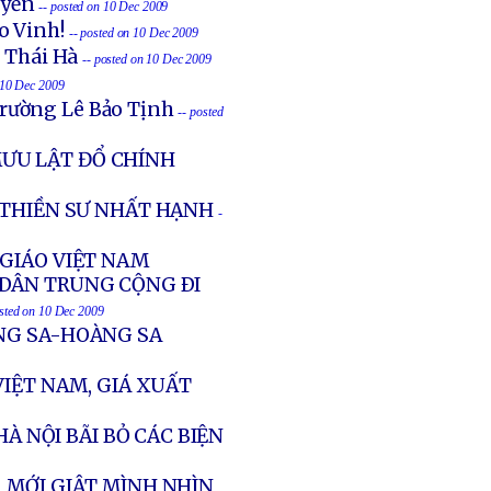
uyền
-- posted on 10 Dec 2009
o Vinh!
-- posted on 10 Dec 2009
n Thái Hà
-- posted on 10 Dec 2009
 10 Dec 2009
Trường Lê Bảo Tịnh
-- posted
MƯU LẬT ĐỔ CHÍNH
 THIỀN SƯ NHẤT HẠNH
-
 GIÁO VIỆT NAM
 DÂN TRUNG CỘNG ÐI
osted on 10 Dec 2009
ỜNG SA-HOÀNG SA
VIỆT NAM, GIÁ XUẤT
HÀ NỘI BÃI BỎ CÁC BIỆN
, MỚI GIẬT MÌNH NHÌN