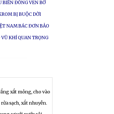
 BIỂN ĐÔNG VEN BỜ
KROM BỊ BUỘC DỜI
IỆT NAM BÁC ĐƠN BẢO
 VŨ KHÍ QUAN TRỌNG
rắng xắt mỏng, cho vào
 rửa sạch, xắt nhuyễn.