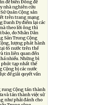
vấn đề biển Ðông để
ây nhà nghiên cứu
i Sứ Quán Cộng sản
viết trên trang mạng
g Danh Dy điểm lại các
mà theo lời ông thì
i báo, do Nhân Dân
ng Sản Trung Cộng
g Cộng, lượng phát hành
tại 65 nước trên thế
và tin liên quan đến
khá nhiều. Những bì
 phức tạp nhất thế
g Cộng bị các nước
lực để giải quyết vấn
g rung Cộng tán thành
a và tán thành việc sử
ng như phải đánh cho