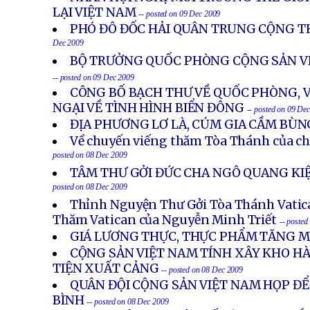
LẠI VIỆT NAM
-- posted on 09 Dec 2009
PHÓ ĐÔ ĐỐC HẢI QUÂN TRUNG CỘNG T
Dec 2009
BỘ TRƯỞNG QUỐC PHÒNG CỘNG SẢN V
-- posted on 09 Dec 2009
CÔNG BỐ BẠCH THƯ VỀ QUỐC PHÒNG, V
NGẠI VỀ TÌNH HÌNH BIỂN ĐÔNG
-- posted on 09 De
ĐỊA PHƯƠNG LƠ LÀ, CÚM GIA CẦM BÙ
Về chuyến viếng thăm Tòa Thánh của ch
posted on 08 Dec 2009
TÂM THƯ GỞI ĐỨC CHA NGÔ QUANG KIỆ
posted on 08 Dec 2009
Thỉnh Nguyện Thư Gởi Tòa Thánh Vatic
Thăm Vatican của Nguyễn Minh Triết
-- poste
GIÁ LƯƠNG THỰC, THỰC PHẨM TĂNG 
CỘNG SẢN VIỆT NAM TÍNH XÂY KHO HÀ
TIỆN XUẤT CẢNG
-- posted on 08 Dec 2009
QUÂN ĐỘI CỘNG SẢN VIỆT NAM HỌP ĐỂ
BÌNH
-- posted on 08 Dec 2009