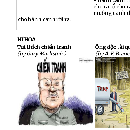
- Bánh canh tr
cho ra rổ cho 
muỗng canh dầ
cho bánh canh rời ra.
HÍ HỌA
Tui thích chiến tranh
Ông độc tài q
(by Gary Markstein)
(by A. F. Branc