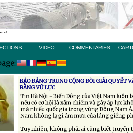
nated
ECTIONS
VIDEO
COMMENTARIES
CART
page:
BÁO ÐẢNG TRUNG CỘNG ÐÒI GIẢI QUYẾT V
BẰNG VŨ LỰC
Tin Hà Nội - Biển Ðông của Việt Nam luôn 
nếu có cơ hội là xâm chiếm và gây áp lực kh
mà nhiều quốc gia trong vùng Ðông Nam Á. 
Nam không lạ gì âm mưu của láng giềng ph
Tuy nhiên, không phải ai cũng biết truyền 