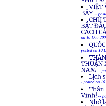
PHÁ TR
VIỆT
BẢY
-- pos
CHỦ 
BẮT ĐẦU
CÁCH CẢ
on 10 Dec 20
QUỐC
posted on 10 
THÀN
THUẬN X
NAM
-- p
Lịch 
- posted on 1
Thân 
Vinh!
-- p
Nhớ l