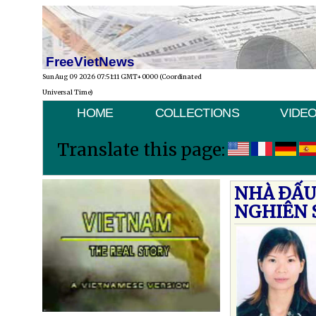
FreeVietNews
Sun Aug 09 2026 07:51:11 GMT+0000 (Coordinated
Universal Time)
HOME
COLLECTIONS
VIDE
Translate this page:
NHÀ ÐẤU
NGHIÊN 