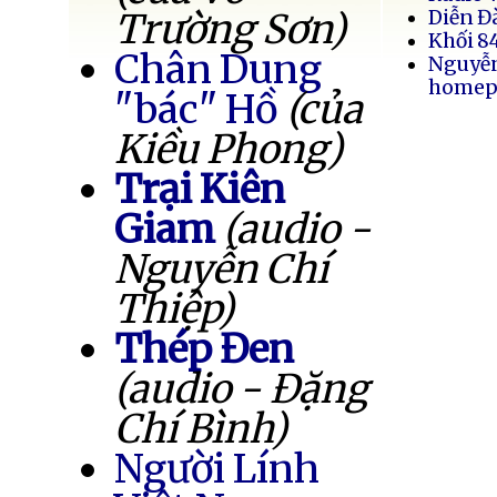
Trường Sơn)
Diễn Đ
Khối 8
Chân Dung
Nguyễ
homep
"bác" Hồ
(của
Kiều Phong)
Trại Kiên
Giam
(audio -
Nguyễn Chí
Thiệp)
Thép Đen
(audio - Đặng
Chí Bình)
Người Lính