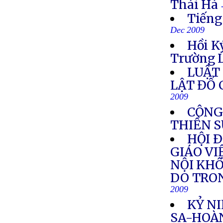
Thái Hà
Tiếng
Dec 2009
Hồi K
Trường L
LUẬT 
LẬT ĐỔ
2009
CÔNG
THIỀN 
HỘI 
GIÁO VI
NỘI KHÔ
DO TRO
2009
KỶ N
SA-HOÀ