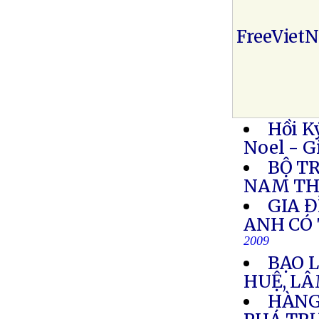
FreeViet
Hồi K
Noel - G
BỘ T
NAM TH
GIA 
ANH CÓ 
2009
BẠO 
HUỆ, L
HÀNG