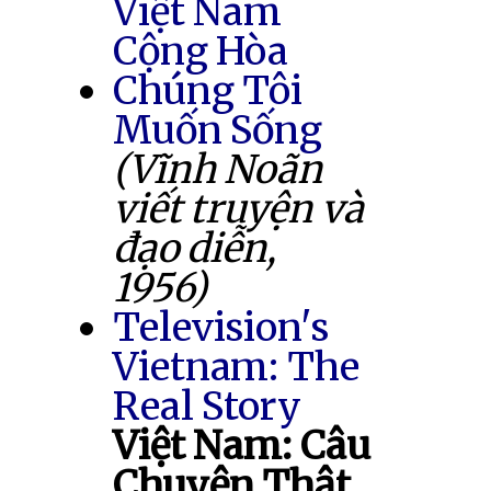
Việt Nam
Cộng Hòa
Chúng Tôi
Muốn Sống
(Vĩnh Noãn
viết truyện và
đạo diễn,
1956)
Television's
Vietnam: The
Real Story
Việt Nam: Câu
Chuyện Thật