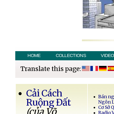
HOME
COLLECTIONS
VIDE
Translate this page:
Cải Cách
Bán ng
Ruộng Đất
Ngôn 
Cơ Sở 
(của Võ
Radio 