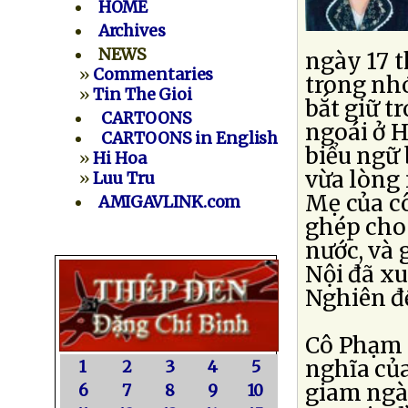
HOME
Archives
NEWS
ngày 17 t
»
Commentaries
trong nh
»
Tin The Gioi
bắt giữ 
CARTOONS
ngoái ở H
CARTOONS in English
biểu ngữ
»
Hi Hoa
vừa lòng
»
Luu Tru
Mẹ của c
AMIGAVLINK.com
ghép cho
nước, và 
Nội đã xu
Nghiên để
Cô Phạm 
nghĩa của
1
2
3
4
5
giam ngà
6
7
8
9
10