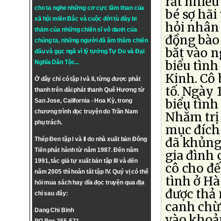
rất nhiề
cho ta nghe những cơ cực lầm than của
bé sợ hãi
xã hội miền Bắc và cuộc đời tù đày bi
hỏi nhân
thảm của những chiến sĩ vô danh của
đồng bào 
chúng ta, những người đã âm thầm chiến
bắt vào 
đấu và gục ngã vì lý tưởng
Tự Do
và
Đại
biểu tình
Nghĩa Dân Tộc
...
Kinh. Cô 
Ở đây chỉ có tập I và II, từng được phát
tố. Ngày 
thanh trên đài phát thanh Quê Hương từ
biểu tình
San Jose, California - Hoa Kỳ, trong
chương trình đọc truyện do Trần Nam
Nhằm trị 
phụ trách.
mục đích
đã khủng
Thép Đen tập I và II do nhà xuất bản Đông
Tiến phát hành từ năm 1987. Đến năm
gia đình 
1991, tác giả tự xuất bản tập III và đến
cô cho đế
năm 2005 thì hoàn tất tập IV. Quý vị có thể
tình ở Hà
hỏi mua sách hay dĩa đọc truyện qua địa
được thả 
chỉ sau đây:
canh chừn
Dang Chi Binh
vào khoả