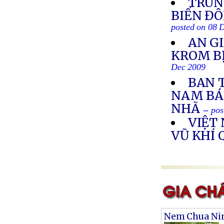
TRUN
BIỂN ĐÔ
posted on 08 
AN G
KROM BỊ
Dec 2009
BAN 
NAM BÁ
NHÃ
-- po
VIỆT
VŨ KHÍ
Nem Chua Ni