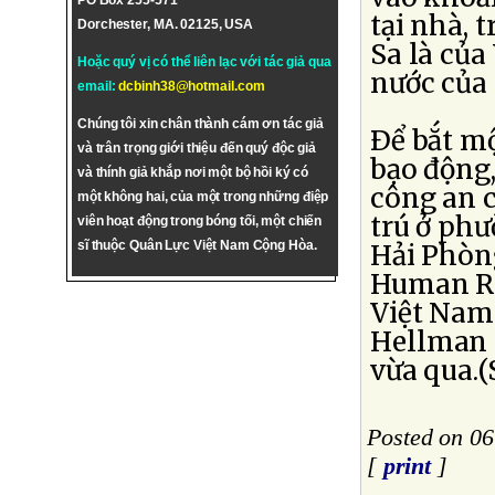
PO Box 255-571
tại nhà, 
Dorchester, MA. 02125, USA
Sa là của
Hoặc quý vị có thể liên lạc với tác giả qua
nước của
email:
dcbinh38@hotmail.com
Chúng tôi xin chân thành cám ơn tác giả
Ðể bắt mộ
và trân trọng giới thiệu đến quý độc giả
bạo động,
và thính giả khắp nơi một bộ hồi ký có
công an c
một không hai, của một trong những điệp
trú ở ph
viên hoạt động trong bóng tối, một chiến
sĩ thuộc Quân Lực Việt Nam Cộng Hòa.
Hải Phòn
Human Ri
Việt Nam
Hellman 
vừa qua.
Posted on 0
[
print
]