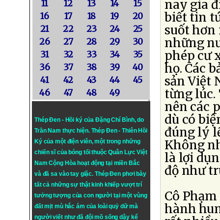
nay gia 
11
12
13
14
15
biết tin 
16
17
18
19
20
suốt hơn 
21
22
23
24
25
những nư
26
27
28
29
30
phép cư x
31
32
33
34
35
họ. Các b
36
37
38
39
40
sản Việt 
41
42
43
44
45
từng lúc
46
47
48
49
nên các p
dù có bi
Thép Đen - Hồi ký của Đặng Chí Bình
, do
đúng lý l
Trần Nam thực hiện.
Thép Đen
- Thiên Hồi
Không nhữ
Ký của một điện viên, một trong những
chiến sĩ của bóng tối thuộc Quân Lực Việt
là lợi dụ
Nam Cộng Hòa hoạt động tại miền Bắc
độ như tr
và đã sa vào tay giặc. Thép Đen phơi bày
tất cả những sự thật kinh khiếp vượt trí
Cô Phạm 
tưởng tượng của con người tại một vùng
hành hun
đất mịt mù hắc ám của loài quỷ dữ mà
người viết như đã đội mồ sống dậy kể