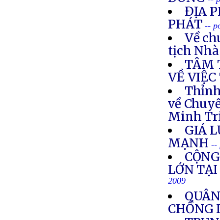
ĐỊA 
PHÁT
-- p
Về ch
tịch Nh
TÂM 
VỀ VIỆC
Thỉnh
về Chuy
Minh Tr
GIÁ 
MẠNH
--
CỘNG
LỚN TẠI
2009
QUÂN
CHỐNG D