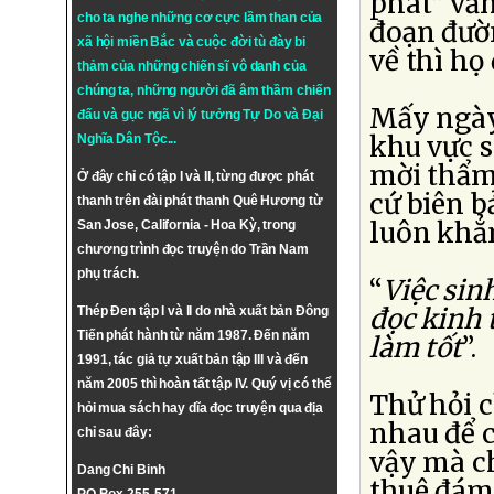
phát” vẫ
cho ta nghe những cơ cực lầm than của
đoạn đườn
xã hội miền Bắc và cuộc đời tù đày bi
về thì họ
thảm của những chiến sĩ vô danh của
chúng ta, những người đã âm thầm chiến
Mấy ngày
đấu và gục ngã vì lý tưởng
Tự Do
và
Đại
khu vực s
Nghĩa Dân Tộc
...
mời thẩm
Ở đây chỉ có tập I và II, từng được phát
cứ biên b
thanh trên đài phát thanh Quê Hương từ
luôn khẳ
San Jose, California - Hoa Kỳ, trong
chương trình đọc truyện do Trần Nam
phụ trách.
“
Việc sin
đọc kinh t
Thép Đen tập I và II do nhà xuất bản Đông
Tiến phát hành từ năm 1987. Đến năm
làm tốt
”.
1991, tác giả tự xuất bản tập III và đến
năm 2005 thì hoàn tất tập IV. Quý vị có thể
Thử hỏi 
hỏi mua sách hay dĩa đọc truyện qua địa
nhau để 
chỉ sau đây:
vậy mà ch
Dang Chi Binh
thuê đám 