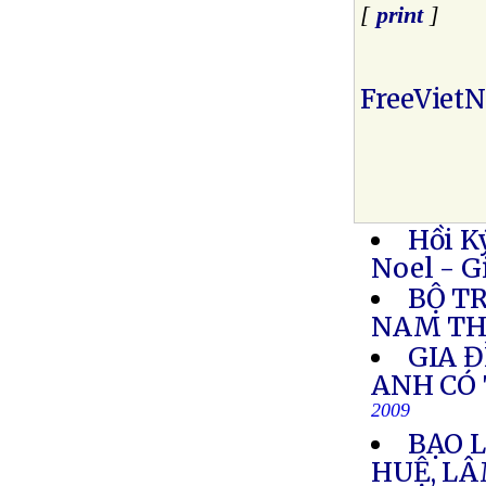
[
print
]
FreeViet
Hồi K
Noel - G
BỘ T
NAM TH
GIA 
ANH CÓ 
2009
BẠO 
HUỆ, L