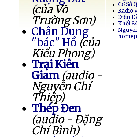
Cơ Sở 
(của Võ
Radio 
Trường Sơn)
Diễn Đ
Khối 8
Chân Dung
Nguyễ
homep
"bác" Hồ
(của
Kiều Phong)
Trại Kiên
Giam
(audio -
Nguyễn Chí
Thiệp)
Thép Đen
(audio - Đặng
Chí Bình)