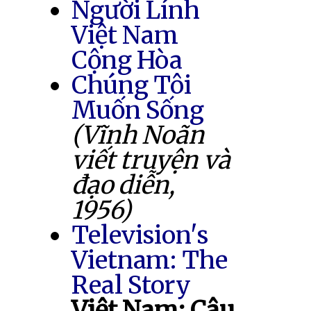
Người Lính
Việt Nam
Cộng Hòa
Chúng Tôi
Muốn Sống
(Vĩnh Noãn
viết truyện và
đạo diễn,
1956)
Television's
Vietnam: The
Real Story
Việt Nam: Câu