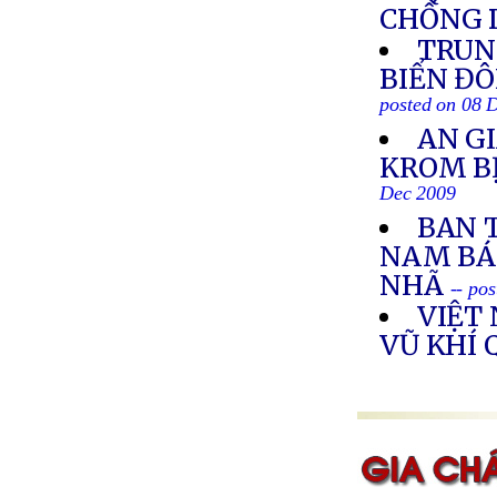
CHỐNG D
TRUN
BIỂN ĐÔ
posted on 08 
AN G
KROM BỊ
Dec 2009
BAN 
NAM BÁ
NHÃ
-- po
VIỆT
VŨ KHÍ