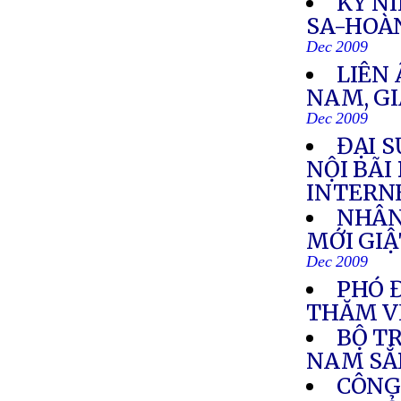
KỶ N
SA-HOÀ
Dec 2009
LIÊN
NAM, GI
Dec 2009
ĐẠI S
NỘI BÃI
INTERN
NHÂN
MỚI GIẬ
Dec 2009
PHÓ 
THĂM V
BỘ T
NAM SẮ
CÔNG