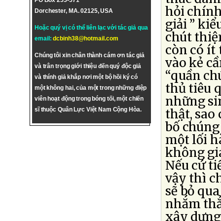
PO Box 255-571
hỏi chín
Dorchester, MA. 02125, USA
giải ” ki
Hoặc quý vị có thể liên lạc với tác giả qua
chút thiệ
email:
dcbinh38@hotmail.com
còn có ít
Chúng tôi xin chân thành cám ơn tác giả
vào kẻ cầ
và trân trọng giới thiệu đến quý độc giả
“quần chú
và thính giả khắp nơi một bộ hồi ký có
thủ tiêu 
một không hai, của một trong những điệp
những sin
viên hoạt động trong bóng tối, một chiến
sĩ thuộc Quân Lực Việt Nam Cộng Hòa.
thật, sao
bố chúng 
một lối 
không gian
Nếu cứ ti
vậy thì c
sẽ bỏ qua
nhắm thẳ
xây dựng 