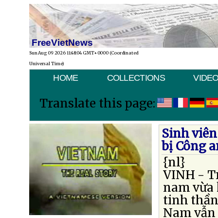
FreeVietNews
Sun Aug 09 2026 11:48:04 GMT+0000 (Coordinated
Universal Time)
HOME
COLLECTIONS
VIDE
Translate this page:
Sinh viên
bị Công an
{nl}
VINH - Tr
nam vừa k
tinh thần
Nam vẫn 