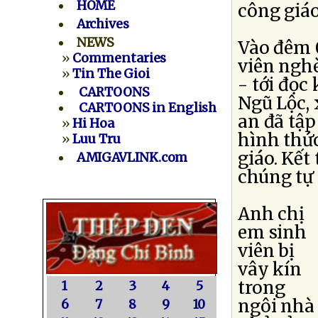
HOME
công giáo
Archives
NEWS
Vào đêm 
»
Commentaries
viên ngh
»
Tin The Gioi
- tới đọc
CARTOONS
Ngũ Lộc,
CARTOONS in English
an đã tập
»
Hi Hoa
hình thứ
»
Luu Tru
giáo. Kết
AMIGAVLINK.com
chúng tự 
Anh chị
em sinh
viên bị
vây kín
trong
1
2
3
4
5
ngôi nhà
6
7
8
9
10