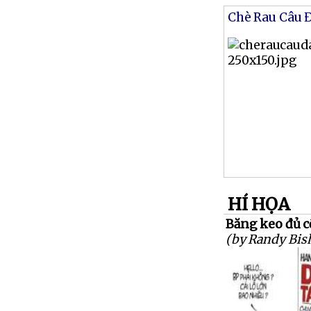
Chè Rau Câu 
HÍ HỌA
Băng keo đủ cỡ
(by Randy Bis