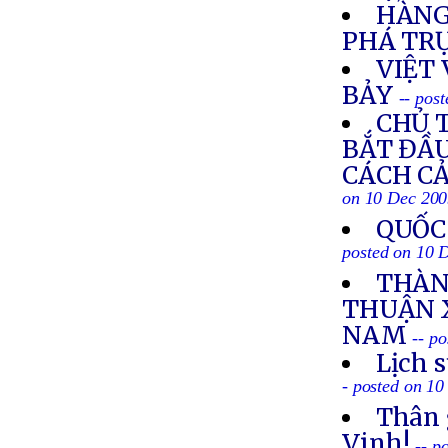
HÀNG
PHÁ TR
VIỆT
BẢY
-- pos
CHỦ 
BẮT ĐẦU
CÁCH CẢ
on 10 Dec 20
QUỐC
posted on 10 
THÀN
THUẬN X
NAM
-- p
Lịch 
- posted on 1
Thân 
Vinh!
-- p