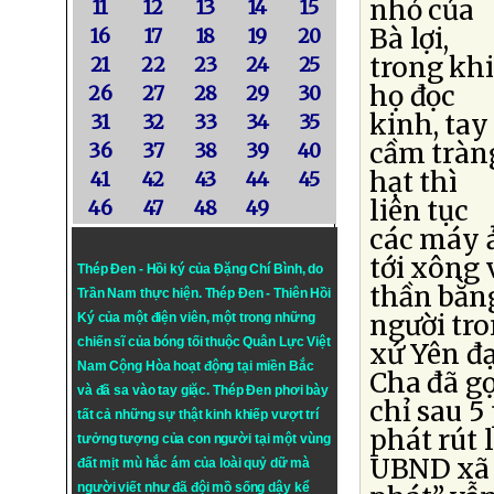
nhỏ của
11
12
13
14
15
Bà lợi,
16
17
18
19
20
trong kh
21
22
23
24
25
họ đọc
26
27
28
29
30
kinh, tay
31
32
33
34
35
cầm tràn
36
37
38
39
40
hạt thì
41
42
43
44
45
liên tục
46
47
48
49
các máy 
tới xông 
Thép Đen - Hồi ký của Đặng Chí Bình
, do
thần bằn
Trần Nam thực hiện.
Thép Đen
- Thiên Hồi
người tr
Ký của một điện viên, một trong những
chiến sĩ của bóng tối thuộc Quân Lực Việt
xứ Yên đ
Nam Cộng Hòa hoạt động tại miền Bắc
Cha đã gọ
và đã sa vào tay giặc. Thép Đen phơi bày
chỉ sau 5
tất cả những sự thật kinh khiếp vượt trí
phát rút 
tưởng tượng của con người tại một vùng
UBND xã 
đất mịt mù hắc ám của loài quỷ dữ mà
người viết như đã đội mồ sống dậy kể