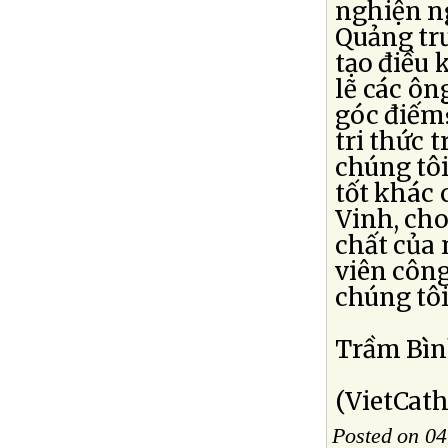
nghiện ng
Quảng tr
tạo điều 
lẽ các ôn
góc điếm?
tri thức 
chúng tôi
tốt khác
Vinh, cho
chất của 
viên công
chúng tôi
Trầm Bì
(VietCath
Posted on 0