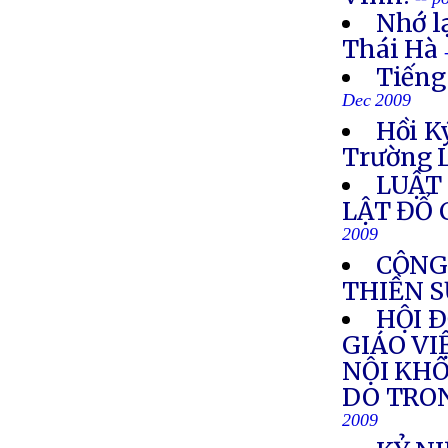
Nhớ l
Thái Hà
Tiếng
Dec 2009
Hồi K
Trường L
LUẬT 
LẬT ĐỔ
2009
CÔNG
THIỀN 
HỘI 
GIÁO VI
NỘI KHÔ
DO TRO
2009