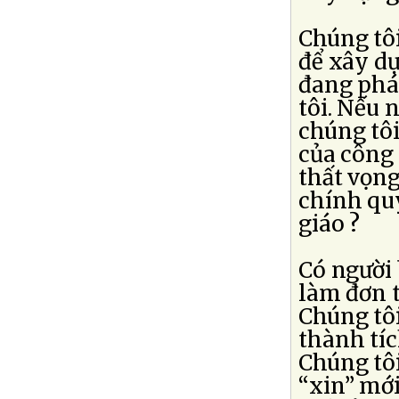
Chúng tô
để xây dự
đang phá 
tôi. Nếu 
chúng tôi
của công
thất vọng
chính qu
giáo ?
Có người
làm đơn 
Chúng tôi
thành tí
Chúng tôi
“xin” mới