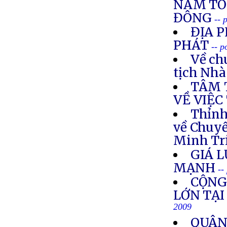
NAM TỎ 
ĐÔNG
-- 
ĐỊA 
PHÁT
-- p
Về ch
tịch Nh
TÂM 
VỀ VIỆC
Thỉnh
về Chuy
Minh Tr
GIÁ 
MẠNH
--
CỘNG
LỚN TẠI
2009
QUÂN