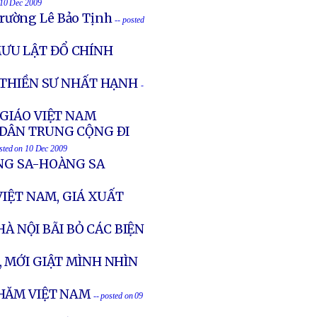
 10 Dec 2009
Trường Lê Bảo Tịnh
-- posted
MƯU LẬT ĐỔ CHÍNH
 THIỀN SƯ NHẤT HẠNH
-
 GIÁO VIỆT NAM
 DÂN TRUNG CỘNG ÐI
osted on 10 Dec 2009
ỜNG SA-HOÀNG SA
VIỆT NAM, GIÁ XUẤT
HÀ NỘI BÃI BỎ CÁC BIỆN
, MỚI GIẬT MÌNH NHÌN
HĂM VIỆT NAM
-- posted on 09