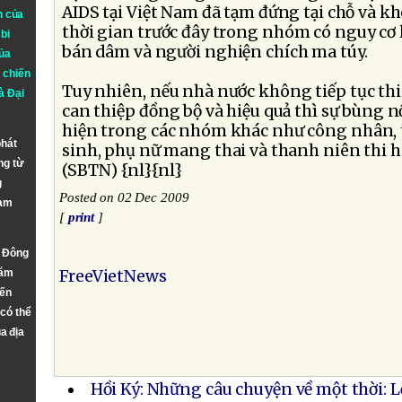
AIDS tại Việt Nam đã tạm đứng tại chỗ và 
n của
thời gian trước đây trong nhóm có nguy cơ
bi
bán dâm và người nghiện chích ma túy.
ủa
 chiến
Tuy nhiên, nếu nhà nước không tiếp tục th
à
Đại
can thiệp đồng bộ và hiệu quả thì sự bùng nổ
hiện trong các nhóm khác như công nhân, tr
phát
sinh, phụ nữ mang thai và thanh niên thi 
ng từ
(SBTN) {nl}{nl}
g
Posted on 02 Dec 2009
Nam
[
print
]
n Đông
năm
FreeVietNews
đến
 có thể
a địa
Hồi Ký: Những câu chuyện về một thời: 