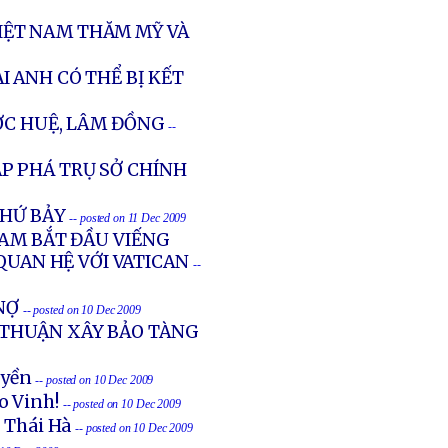
IỆT NAM THĂM MỸ VÀ
I ANH CÓ THỂ BỊ KẾT
ỚC HUỆ, LÂM ĐỒNG
--
P PHÁ TRỤ SỞ CHÍNH
THỨ BẢY
-- posted on 11 Dec 2009
NAM BẮT ĐẦU VIẾNG
 QUAN HỆ VỚI VATICAN
--
NỢ
-- posted on 10 Dec 2009
 THUẬN XÂY BẢO TÀNG
uyền
-- posted on 10 Dec 2009
o Vinh!
-- posted on 10 Dec 2009
n Thái Hà
-- posted on 10 Dec 2009