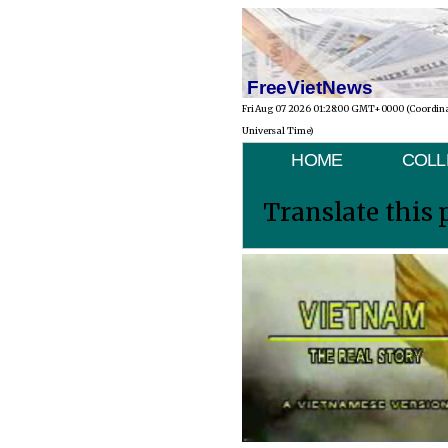
FreeVietNews
Fri Aug 07 2026 01:28:00 GMT+0000 (Coordin
Universal Time)
HOME
COLL
Translate this 