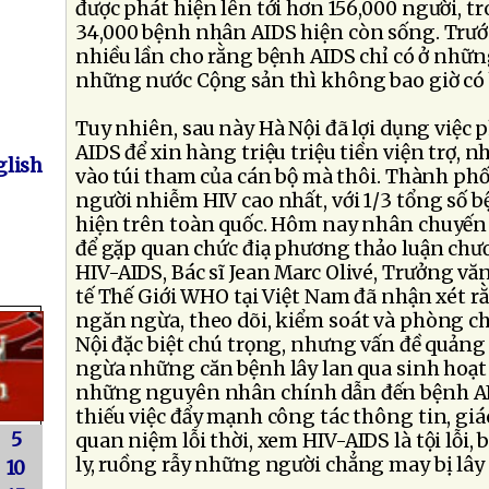
được phát hiện lên tới hơn 156,000 người, tr
34,000 bệnh nhân AIDS hiện còn sống. Trướ
nhiều lần cho rằng bệnh AIDS chỉ có ở nhữn
những nước Cộng sản thì không bao giờ có 
Tuy nhiên, sau này Hà Nội đã lợi dụng việ
AIDS để xin hàng triệu triệu tiền viện trợ, n
lish
vào túi tham của cán bộ mà thôi. Thành phố 
người nhiễm HIV cao nhất, với 1/3 tổng số 
hiện trên toàn quốc. Hôm nay nhân chuyến
để gặp quan chức điạ phương thảo luận ch
HIV-AIDS, Bác sĩ Jean Marc Olivé, Trưởng v
tế Thế Giới WHO tại Việt Nam đã nhận xét r
ngăn ngừa, theo dõi, kiểm soát và phòng c
Nội đặc biệt chú trọng, nhưng vấn đề quản
ngừa những căn bệnh lây lan qua sinh hoạt 
những nguyên nhân chính dẫn đến bệnh AI
thiếu việc đẩy mạnh công tác thông tin, gi
5
quan niệm lỗi thời, xem HIV-AIDS là tội lỗi, b
ly, ruồng rẫy những người chẳng may bị lây
10