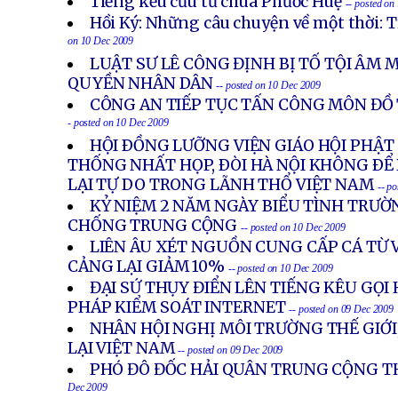
Tiếng kếu cứu từ chùa Phước Huệ
-- posted on
Hồi Ký: Những câu chuyện về một thời: 
on 10 Dec 2009
LUẬT SƯ LÊ CÔNG ĐỊNH BỊ TỐ TỘI ÂM 
QUYỀN NHÂN DÂN
-- posted on 10 Dec 2009
CÔNG AN TIẾP TỤC TẤN CÔNG MÔN ĐỒ
- posted on 10 Dec 2009
HỘI ÐỒNG LƯỠNG VIỆN GIÁO HỘI PHẬT
THỐNG NHẤT HỌP, ÐÒI HÀ NỘI KHÔNG ÐỂ
LẠI TỰ DO TRONG LÃNH THỔ VIỆT NAM
-- p
KỶ NIỆM 2 NĂM NGÀY BIỂU TÌNH TRƯ
CHỐNG TRUNG CỘNG
-- posted on 10 Dec 2009
LIÊN ÂU XÉT NGUỒN CUNG CẤP CÁ TỪ 
CẢNG LẠI GIẢM 10%
-- posted on 10 Dec 2009
ĐẠI SỨ THỤY ĐIỂN LÊN TIẾNG KÊU GỌI 
PHÁP KIỂM SOÁT INTERNET
-- posted on 09 Dec 2009
NHÂN HỘI NGHỊ MÔI TRƯỜNG THẾ GIỚI
LẠI VIỆT NAM
-- posted on 09 Dec 2009
PHÓ ĐÔ ĐỐC HẢI QUÂN TRUNG CỘNG T
Dec 2009