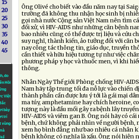
15
Ông Olivé cho biết vào đầu năm nay tại Sai
20
trường đã không thu nhận học sinh bị nhi
25
gọi nhà nước Cộng sản Việt Nam nên tìm cá
30
đối xử, vì HIV-AIDS như những căn bệnh na
bao nhiêu cũng có thể được trị liệu và cứu c
35
suy nghĩ, thành kiến, ảo tưởng đối với căn 
40
nay công tác thông tin, giáo dục, truyền t
45
cần thiết và hữu hiệu tương tự như việc chă
phương pháp y học và thuốc men, vì khi hiểu
thông.
nh
, do
Nhân Ngày Thế giới Phòng chống HIV-AIDS,
iên Hồi
Nam hãy tập trung tối đa nỗ lực vào chiến d
hững
thành phần cần được lưu ý tới là gái mại d
ực Việt
ma túy, amphetamine hay chích heroine, co
 Bắc
tượng này là đầu mối gây ra bệnh lây truyề
ơi bày
HIV-AIDS và viêm gan B. Ông nói hãy có cái
t trí
bệnh, chứ không phải nhìn về người bệnh, m
t vùng
xem họ bình đẳng như bao nhiêu cá nhân kh
 mà
bệnh không có nghĩa là xấu. Ông nói hiện 
 kể