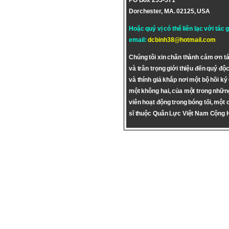
PO Box 255-571
Dorchester, MA. 02125, USA
Hoặc quý vị có thể liên lạc với tác 
email:
dcbinh38@hotmail.com
Chúng tôi xin chân thành cám ơn tá
và trân trọng giới thiệu đến quý độc
và thính giả khắp nơi một bộ hồi ký
một không hai, của một trong nhữn
viên hoạt động trong bóng tối, một 
sĩ thuộc Quân Lực Việt Nam Cộng 