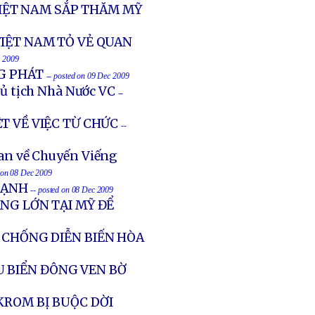
IỆT NAM SẮP THĂM MỸ
IỆT NAM TỎ VẺ QUAN
c 2009
NG PHÁT
-- posted on 09 Dec 2009
ủ tịch Nhà Nước VC
--
T VỀ VIỆC TỪ CHỨC
--
an về Chuyến Viếng
d on 08 Dec 2009
MẠNH
-- posted on 08 Dec 2009
NG LỚN TẠI MỸ ĐỂ
 CHỐNG DIỄN BIẾN HÒA
 BIỂN ĐÔNG VEN BỜ
KROM BỊ BUỘC DỜI