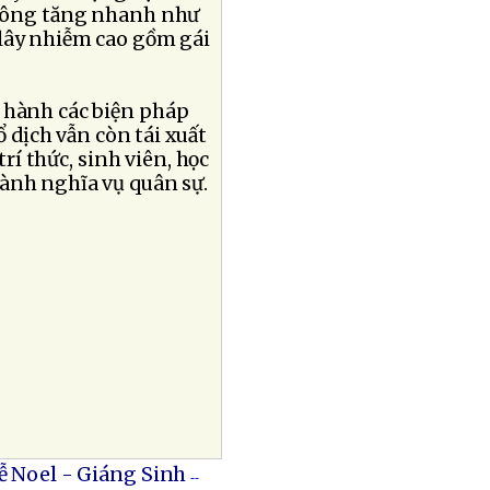
không tăng nhanh như
 lây nhiễm cao gồm gái
i hành các biện pháp
 dịch vẫn còn tái xuất
í thức, sinh viên, học
hành nghĩa vụ quân sự.
Lễ Noel - Giáng Sinh
--