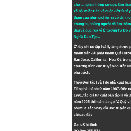
cho ta nghe những cơ cực lầm tha
xã hội miền Bắc và cuộc đời tù đày 
thảm của những chiến sĩ vô danh c
chúng ta, những người đã âm thầm
đấu và gục ngã vì lý tưởng
Tự Do
v
Nghĩa Dân Tộc
...
Ở đây chỉ có tập I và II, từng được 
thanh trên đài phát thanh Quê Hươ
San Jose, California - Hoa Kỳ, tron
chương trình đọc truyện do Trần 
phụ trách.
Thép Đen tập I và II do nhà xuất bả
Tiến phát hành từ năm 1987. Đến 
1991, tác giả tự xuất bản tập III và 
năm 2005 thì hoàn tất tập IV. Quý vị
hỏi mua sách hay dĩa đọc truyện qu
chỉ sau đây:
Dang Chi Binh