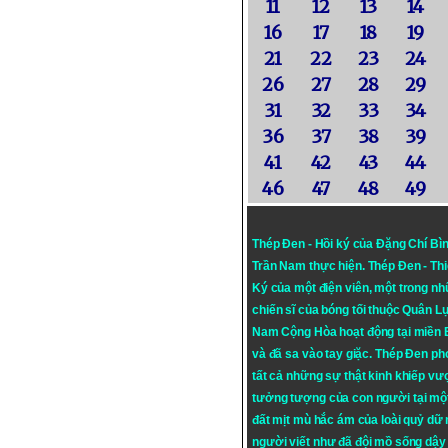
11
12
13
14
16
17
18
19
21
22
23
24
26
27
28
29
31
32
33
34
36
37
38
39
41
42
43
44
46
47
48
49
Thép Đen - Hồi ký của Đặng Chí Bì
Trần Nam thực hiện.
Thép Đen
- Th
Ký của một điện viên, một trong n
chiến sĩ của bóng tối thuộc Quân L
Nam Cộng Hòa hoạt động tại miền
và đã sa vào tay giặc. Thép Đen ph
tất cả những sự thật kinh khiếp vượ
tưởng tượng của con người tại mộ
đất mịt mù hắc ám của loài quỷ dữ
người viết như đã đội mồ sống dậy