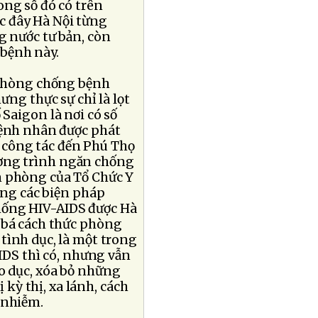
ong số đó có trên
c đây Hà Nội từng
g nước tư bản, còn
bệnh này.
c phòng chống bệnh
hưng thực sự chỉ là lọt
Saigon là nơi có số
bệnh nhân được phát
 công tác đến Phú Thọ
ương trình ngăn chống
ăn phòng của Tổ Chức Y
ằng các biện pháp
hống HIV-AIDS được Hà
g bá cách thức phòng
tình dục, là một trong
DS thì có, nhưng vẫn
áo dục, xóa bỏ những
ị kỳ thị, xa lánh, cách
 nhiễm.