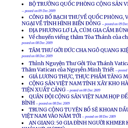
BỘ TRƯỞNG QUỐC PHÒNG CỘNG SẢN V
-- posted on 09 Dec 2009
CÔNG BỐ BẠCH THƯ VỀ QUỐC PHÒNG, V
NGẠI VỀ TÌNH HÌNH BIỂN ĐÔNG
-- posted on 09 De
ĐỊA PHƯƠNG LƠ LÀ, CÚM GIA CẦM BÙ
Về chuyến viếng thăm Tòa Thánh của ch
posted on 08 Dec 2009
TÂM THƯ GỞI ĐỨC CHA NGÔ QUANG KIỆ
posted on 08 Dec 2009
Thỉnh Nguyện Thư Gởi Tòa Thánh Vatic
Thăm Vatican của Nguyễn Minh Triết
-- poste
GIÁ LƯƠNG THỰC, THỰC PHẨM TĂNG 
CỘNG SẢN VIỆT NAM TÍNH XÂY KHO HÀ
TIỆN XUẤT CẢNG
-- posted on 08 Dec 2009
QUÂN ĐỘI CỘNG SẢN VIỆT NAM HỌP ĐỂ
BÌNH
-- posted on 08 Dec 2009
TRUNG CỘNG TUYÊN BỐ SẼ KHOAN DẦU
VIỆT NAM VÀO NĂM TỚI
-- posted on 08 Dec 2009
AN GIANG: 50 GIA ĐÌNH NGƯỜI KHMER 