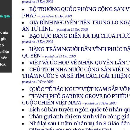
posted on 11 Dec 2009
BỘ TRƯỞNG QUỐC PHÒNG CỘNG SẢN V
PHÁP
giả qua
-- posted on 11 Dec 2009
GIA ĐÌNH NGUYỄN TIẾN TRUNG LO NGẠ
ÁN TỬ HÌNH
-- posted on 11 Dec 2009
c giả
BẠO LỰC ĐANG DIỄN RA TẠI CHÙA PHƯ
 giả
posted on 11 Dec 2009
 có
HÀNG TRĂM NGƯỜI DÂN VĨNH PHÚC ĐẬ
g điệp
QUYỀN
-- posted on 11 Dec 2009
chiến
VIỆT VÀ ÚC HỌP VỀ NHÂN QUYỀN LẦN 
Hòa.
CHỦ TỊCH NHÀ NƯỚC CỘNG SẢN VIỆT 
THĂM NƯỚC Ý VÀ SẼ TÌM CÁCH CẢI THIỆN
posted on 10 Dec 2009
QUỐC TẾ BÁO NGUY VIỆT NAM SẮP VỠ 
THÀNH PHỐ GARDEN GROVE BỎ PHIẾU
CUỘC CHIẾN VIỆT NAM
-- posted on 10 Dec 2009
Lịch sử bản tuyên ngôn quốc tế nhân q
Thân gửi anh chị em sinh viên công giá
Nhớ lại sau 1 năm nhân vụ án 8 Giáo dâ