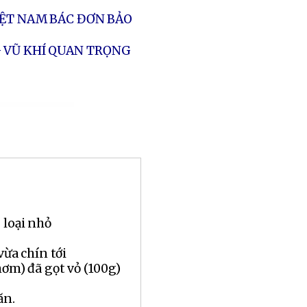
IỆT NAM BÁC ĐƠN BẢO
 VŨ KHÍ QUAN TRỌNG
 loại nhỏ
vừa chín tới
hơm) đã gọt vỏ (100g)
ăn.