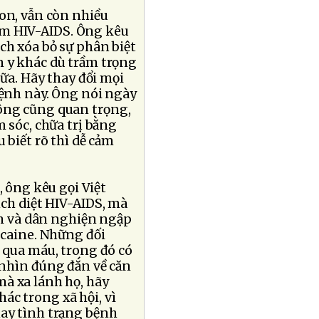
gon, vẫn còn nhiều
ễm HIV-AIDS. Ông kêu
ch xóa bỏ sự phân biệt
n y khác dù trầm trọng
hữa. Hãy thay đổi mọi
bệnh này. Ông nói ngày
hông cũng quan trọng,
m sóc, chữa trị bằng
 biết rõ thì dễ cảm
 ông kêu gọi Việt
ịch diệt HIV-AIDS, mà
âm và dân nghiện ngập
caine. Những đối
n qua máu, trong đó có
 nhìn đúng đắn về căn
à xa lánh họ, hãy
ác trong xã hội, vì
nay tình trạng bệnh