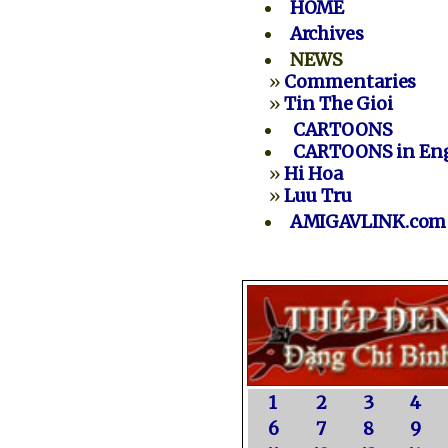
HOME
Archives
NEWS
»
Commentaries
»
Tin The Gioi
CARTOONS
CARTOONS in Eng
»
Hi Hoa
»
Luu Tru
AMIGAVLINK.com
1
2
3
4
6
7
8
9