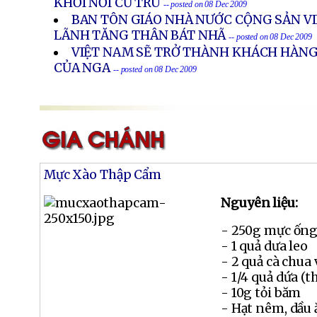
KHỎI NƠI CƯ TRÚ
-- posted on 08 Dec 2009
BAN TÔN GIÁO NHÀ NƯỚC CỘNG SẢN V
LÃNH TĂNG THÂN BÁT NHÃ
-- posted on 08 Dec 2009
VIỆT NAM SẼ TRỞ THÀNH KHÁCH HÀNG
CỦA NGA
-- posted on 08 Dec 2009
Mực Xào Thập Cẩm
Nguyên liệu:
- 250g mực ống
- 1 quả dưa leo
- 2 quả cà chua 
- 1/4 quả dứa (t
- 10g tỏi băm
- Hạt nêm, dầu 