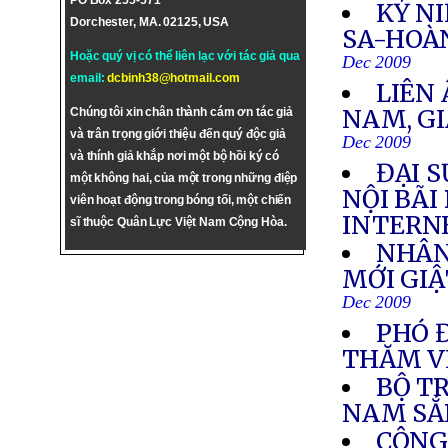
PO Box 255-571
KỶ N
Dorchester, MA. 02125, USA
SA-HOÀ
Hoặc quý vị có thể liên lạc với tác giả qua
Dec 2009
email:
dcbinh38@hotmail.com
LIÊN
NAM, GI
Chúng tôi xin chân thành cám ơn tác giả
và trân trọng giới thiệu đến quý độc giả
Dec 2009
và thính giả khắp nơi một bộ hồi ký có
ĐẠI S
một không hai, của một trong những điệp
NỘI BÃI
viên hoạt động trong bóng tối, một chiến
INTERN
sĩ thuộc Quân Lực Việt Nam Cộng Hòa.
NHÂN
MỚI GIẬ
Dec 2009
PHÓ 
THĂM V
BỘ T
NAM SẮ
CÔNG