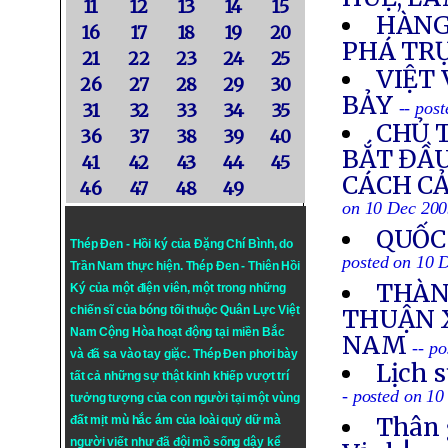
11
12
13
14
15
HÀNG
16
17
18
19
20
PHÁ TR
21
22
23
24
25
VIỆT
26
27
28
29
30
BẢY
-- pos
31
32
33
34
35
CHỦ 
36
37
38
39
40
BẮT ĐẦU
41
42
43
44
45
CÁCH CẢ
46
47
48
49
on 10 Dec 20
QUỐC
Thép Đen - Hồi ký của Đặng Chí Bình
, do
posted on 10 
Trần Nam thực hiện.
Thép Đen
- Thiên Hồi
THÀN
Ký của một điện viên, một trong những
chiến sĩ của bóng tối thuộc Quân Lực Việt
THUẬN X
Nam Cộng Hòa hoạt động tại miền Bắc
NAM
-- p
và đã sa vào tay giặc. Thép Đen phơi bày
Lịch 
tất cả những sự thật kinh khiếp vượt trí
- posted on 1
tưởng tượng của con người tại một vùng
Thân 
đất mịt mù hắc ám của loài quỷ dữ mà
người viết như đã đội mồ sống dậy kể