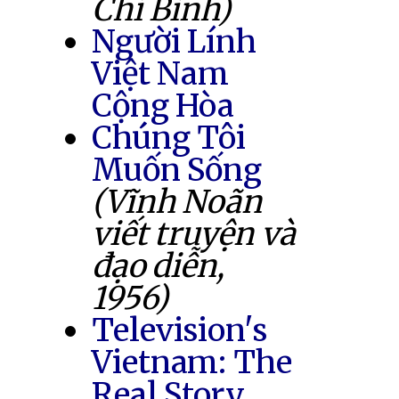
Chí Bình)
Người Lính
Việt Nam
Cộng Hòa
Chúng Tôi
Muốn Sống
(Vĩnh Noãn
viết truyện và
đạo diễn,
1956)
Television's
Vietnam: The
Real Story