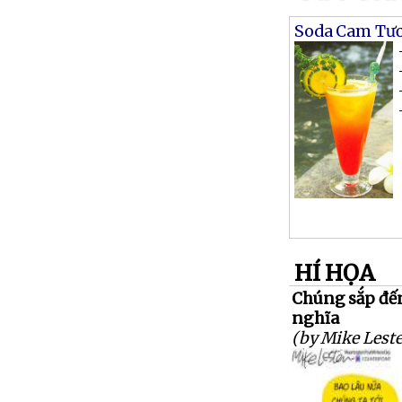
Soda Cam Tươ
HÍ HỌA
Chúng sắp đến
nghĩa
(by Mike Leste