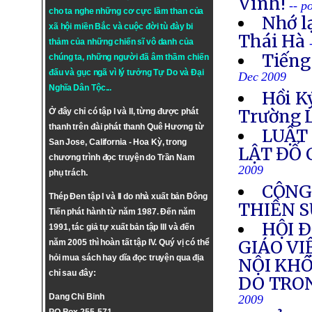
Vinh!
-- p
cho ta nghe những cơ cực lầm than của
Nhớ l
xã hội miền Bắc và cuộc đời tù đày bi
Thái Hà
thảm của những chiến sĩ vô danh của
Tiếng
chúng ta, những người đã âm thầm chiến
đấu và gục ngã vì lý tưởng
Tự Do
và
Đại
Dec 2009
Nghĩa Dân Tộc
...
Hồi K
Trường L
Ở đây chỉ có tập I và II, từng được phát
thanh trên đài phát thanh Quê Hương từ
LUẬT 
San Jose, California - Hoa Kỳ, trong
LẬT ĐỔ
chương trình đọc truyện do Trần Nam
2009
phụ trách.
CÔNG
Thép Đen tập I và II do nhà xuất bản Đông
THIỀN 
Tiến phát hành từ năm 1987. Đến năm
HỘI 
1991, tác giả tự xuất bản tập III và đến
GIÁO VI
năm 2005 thì hoàn tất tập IV. Quý vị có thể
hỏi mua sách hay dĩa đọc truyện qua địa
NỘI KHÔ
chỉ sau đây:
DO TRO
Dang Chi Binh
2009