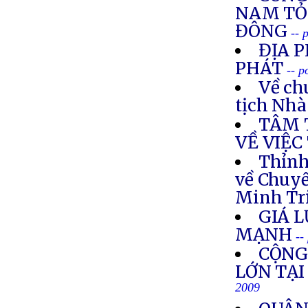
NAM TỎ 
ĐÔNG
-- 
ĐỊA 
PHÁT
-- p
Về ch
tịch Nh
TÂM 
VỀ VIỆC
Thỉnh
về Chuy
Minh Tr
GIÁ 
MẠNH
--
CỘNG
LỚN TẠI
2009