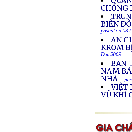
QUÂN
CHỐNG D
TRUN
BIỂN ĐÔ
posted on 08 
AN G
KROM BỊ
Dec 2009
BAN 
NAM BÁ
NHÃ
-- po
VIỆT
VŨ KHÍ