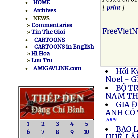
HOME
[
print
]
Archives
NEWS
»
Commentaries
FreeViet
»
Tin The Gioi
CARTOONS
CARTOONS in English
»
Hi Hoa
»
Luu Tru
AMIGAVLINK.com
Hồi K
Noel - G
BỘ T
NAM TH
GIA 
ANH CÓ 
2009
1
2
3
4
5
BẠO 
6
7
8
9
10
HUỆ, L