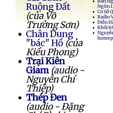
Bán ng
Ruộng Đất
Ngôn 
Cơ Sở 
(của Võ
Radio 
Trường Sơn)
Diễn Đ
Khối 8
Chân Dung
Nguyễ
homep
"bác" Hồ
(của
Kiều Phong)
Trại Kiên
Giam
(audio -
Nguyễn Chí
Thiệp)
Thép Đen
(audio - Đặng