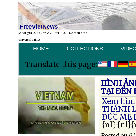
FreeVietNews
Sat Aug 08 2026 06:57:12 GMT+0000 (Coordinated
Universal Time)
HOME
COLLECTIONS
VIDE
Translate this page:
HÌNH ẢN
TẠI ÐỀN
Xem hìn
THÁNH L
ÐỨC MẸ 
{nl} {nl}{
Posted on 0