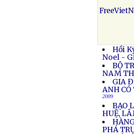
FreeViet
Hồi K
Noel - G
BỘ T
NAM TH
GIA 
ANH CÓ 
2009
BẠO 
HUỆ, L
HÀNG
PHÁ TR