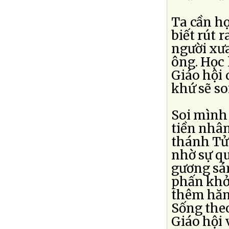
Ta cần họ
biết rút 
người xưa
ông. Học 
Giáo hội 
khứ sẽ so
Soi mình 
tiền nhân
thánh Tử 
nhờ sự qu
gương sán
phấn khởi
thêm hăn
Sống theo
Giáo hội 