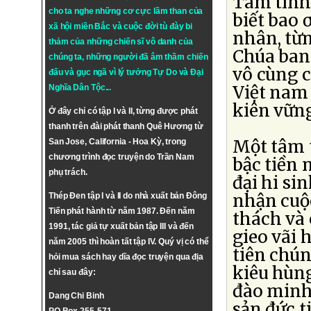
Tâm tình 
cho ta nghe những cơ cực lầm than của
biết bao 
xã hội miền Bắc và cuộc đời tù đày bi
nhân, từn
thảm của những chiến sĩ vô danh của
Chúa ban 
chúng ta, những người đã âm thầm chiến
vô cùng c
đấu và gục ngã vì lý tưởng
Tự Do
và
Đại
Việt nam 
Nghĩa Dân Tộc
...
kiên vững
Ở đây chỉ có tập I và II, từng được phát
thanh trên đài phát thanh Quê Hương từ
Một tâm t
San Jose, California - Hoa Kỳ, trong
chương trình đọc truyện do Trần Nam
bậc tiền 
phụ trách.
đại hi si
nhận cuộc
Thép Đen tập I và II do nhà xuất bản Đông
Tiến phát hành từ năm 1987. Đến năm
thách và
1991, tác giả tự xuất bản tập III và đến
gieo vãi 
năm 2005 thì hoàn tất tập IV. Quý vị có thể
tiên chún
hỏi mua sách hay dĩa đọc truyện qua địa
kiêu hùn
chỉ sau đây:
đào minh 
Dang Chi Binh
sản đức t