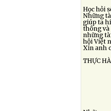
Học hỏi s
Những tà
giúp ta h
thông và 
những tài
hội Việt 
Xin anh c
THỰC H