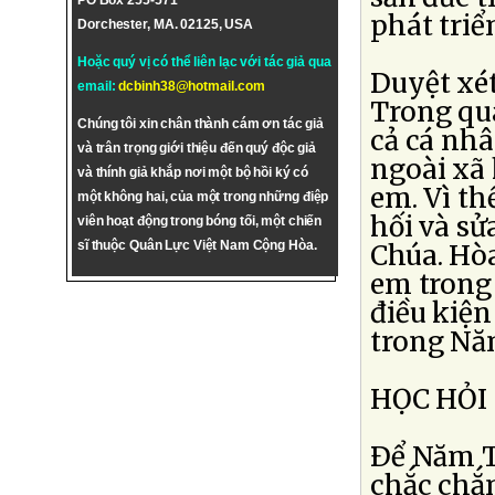
PO Box 255-571
phát tri
Dorchester, MA. 02125, USA
Hoặc quý vị có thể liên lạc với tác giả qua
Duyệt xét
email:
dcbinh38@hotmail.com
Trong quá
Chúng tôi xin chân thành cám ơn tác giả
cả cá nhâ
và trân trọng giới thiệu đến quý độc giả
ngoài xã 
và thính giả khắp nơi một bộ hồi ký có
em. Vì t
một không hai, của một trong những điệp
hối và sử
viên hoạt động trong bóng tối, một chiến
sĩ thuộc Quân Lực Việt Nam Cộng Hòa.
Chúa. Hòa
em trong 
điều kiệ
trong Nă
HỌC HỎI
Ðể Năm Th
chắc chắn