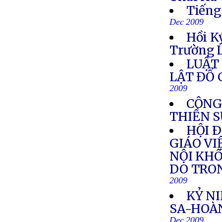
Tiếng
Dec 2009
Hồi K
Trường L
LUẬT 
LẬT ĐỔ
2009
CÔNG
THIỀN 
HỘI 
GIÁO VI
NỘI KHÔ
DO TRO
2009
KỶ N
SA-HOÀ