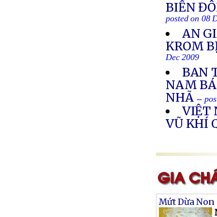
BIỂN ĐÔ
posted on 08 
AN G
KROM BỊ
Dec 2009
BAN 
NAM BÁ
NHÃ
-- po
VIỆT
VŨ KHÍ
Mứt Dừa Non