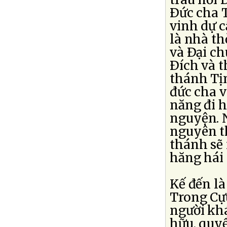
Ðức cha T
vinh dự c
là nhà th
và Ðại c
Ðích và t
thánh Tị
đức cha v
năng đi h
nguyện. 
nguyên t
thánh sẽ
hăng hái 
Kế đến là
Trong Cựu
người kh
hữu, quyề