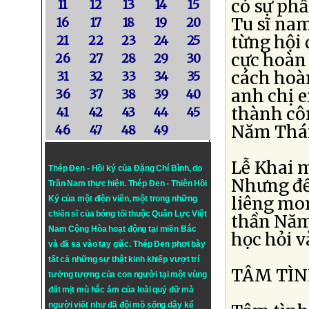
có sự phấ
11
12
13
14
15
Tu sĩ nam
16
17
18
19
20
từng hội 
21
22
23
24
25
cực hoàn
26
27
28
29
30
cách hoàn
31
32
33
34
35
anh chị 
36
37
38
39
40
thành cô
41
42
43
44
45
Năm Thá
46
47
48
49
Lễ Khai 
Thép Đen - Hồi ký của Đặng Chí Bình
, do
Nhưng để
Trần Nam thực hiện.
Thép Đen
- Thiên Hồi
liêng mo
Ký của một điện viên, một trong những
chiến sĩ của bóng tối thuộc Quân Lực Việt
thần Năm
Nam Cộng Hòa hoạt động tại miền Bắc
học hỏi v
và đã sa vào tay giặc. Thép Đen phơi bày
tất cả những sự thật kinh khiếp vượt trí
TÂM TÌ
tưởng tượng của con người tại một vùng
đất mịt mù hắc ám của loài quỷ dữ mà
người viết như đã đội mồ sống dậy kể