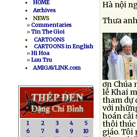
HOME
Hà nội n
Archives
NEWS
Thưa anh
»
Commentaries
»
Tin The Gioi
CARTOONS
CARTOONS in English
»
Hi Hoa
»
Luu Tru
AMIGAVLINK.com
ơn Chúa 
lễ Khai m
tham dự đ
với những
hoán cải
thôi thúc
1
2
3
4
5
giáo. Tôi
6
7
8
9
10