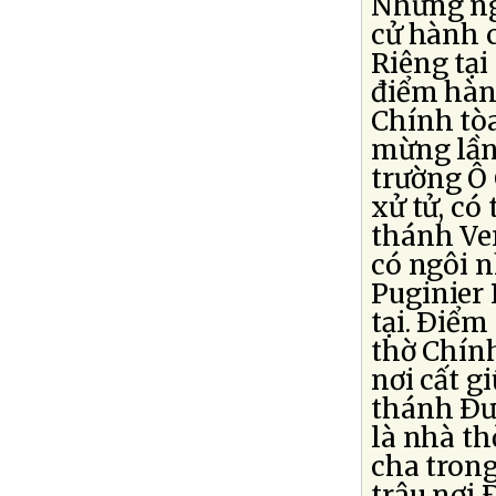
Những ngà
cử hành 
Riêng tại
điểm hàn
Chính tòa
mừng lần 
trường Ô
xử tử, có
thánh Ven
có ngôi n
Puginier
tại. Ðiểm
thờ Chính
nơi cất g
thánh Ðư
là nhà th
cha tron
trâu nơi