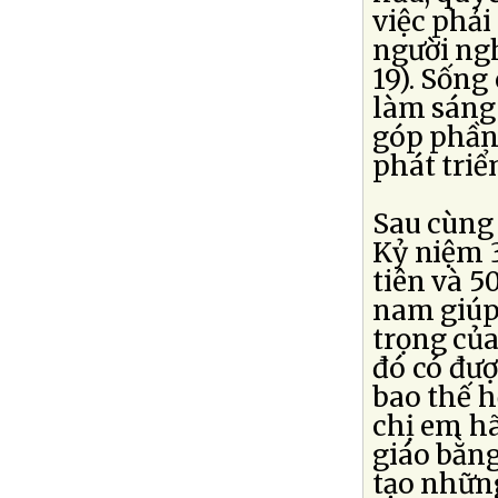
việc phả
người ngh
19). Sống
làm sáng 
góp phần
phát triể
Sau cùng 
Kỷ niệm 
tiên và 5
nam giúp 
trọng của
đó có đượ
bao thế 
chị em hã
giáo bằn
tạo những