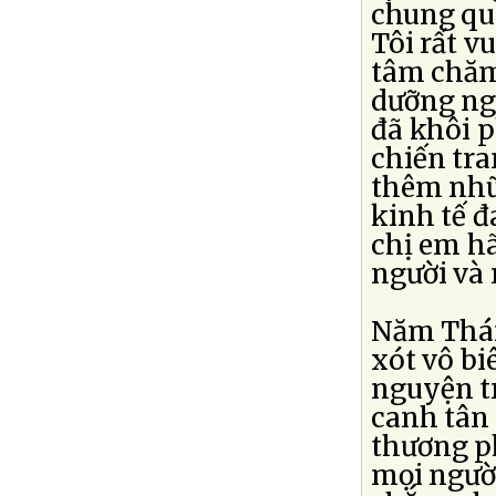
chung qua
Tôi rất v
tâm chăm 
dưỡng ngư
đã khôi p
chiến tra
thêm nhữ
kinh tế 
chị em h
người và 
Năm Thán
xót vô bi
nguyện tr
canh tân 
thương p
mọi người