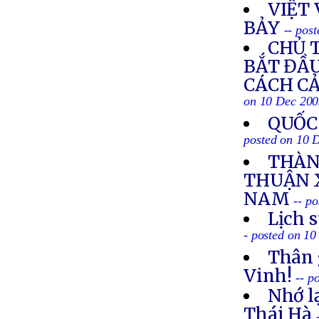
VIỆT
BẢY
-- pos
CHỦ 
BẮT ĐẦU
CÁCH CẢ
on 10 Dec 20
QUỐC
posted on 10 
THÀN
THUẬN X
NAM
-- p
Lịch 
- posted on 1
Thân 
Vinh!
-- p
Nhớ l
Thái Hà