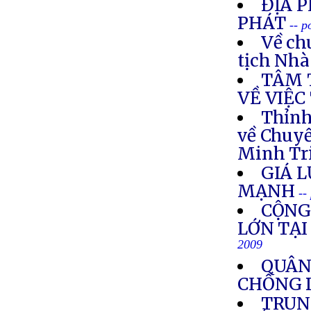
ĐỊA 
PHÁT
-- p
Về ch
tịch Nh
TÂM 
VỀ VIỆC
Thỉnh
về Chuy
Minh Tr
GIÁ 
MẠNH
--
CỘNG
LỚN TẠI
2009
QUÂN
CHỐNG D
TRUN