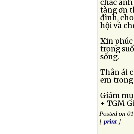
chắc anh
tàng ơn t
đình, cho
hội và ch
Xin phúc
trong su
sống.
Thân ái 
em trong
Giám mục
+ TGM Gi
Posted on 0
[
print
]