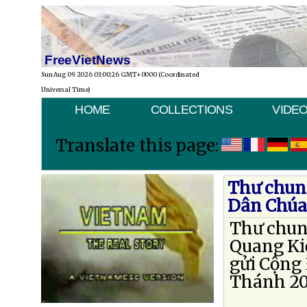
FreeVietNews
Sun Aug 09 2026 03:00:26 GMT+0000 (Coordinated
Universal Time)
HOME
COLLECTIONS
VIDE
Translate this page:
Thư chun
Dân Chúa
Thư chun
Quang Ki
gửi Cộng
Thánh 20