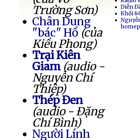
Radio 
Trường Sơn)
Diễn Đ
Khối 8
Chân Dung
Nguyễ
homep
"bác" Hồ
(của
Kiều Phong)
Trại Kiên
Giam
(audio -
Nguyễn Chí
Thiệp)
Thép Đen
(audio - Đặng
Chí Bình)
Người Lính