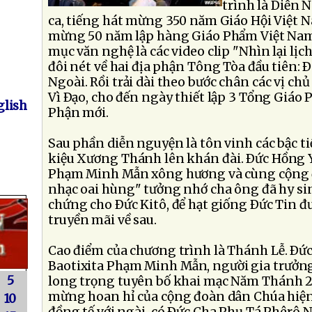
trình là Diễn 
ca, tiếng hát mừng 350 năm Giáo Hội Việt 
mừng 50 năm lập hàng Giáo Phẩm Việt Nam. 
mục văn nghệ là các video clip "Nhìn lại lịch
đôi nét về hai địa phận Tông Tòa đầu tiên:
Ngoài. Rồi trải dài theo bước chân các vị ch
Vì Ðạo, cho đến ngày thiết lập 3 Tổng Giáo
lish
Phận mới.
Sau phần diễn nguyện là tôn vinh các bậc t
kiệu Xương Thánh lên khán đài. Ðức Hồng Y
Phạm Minh Mẫn xông hương và cùng cộng đ
nhạc oai hùng" tưởng nhớ cha ông đã hy si
chứng cho Ðức Kitô, để hạt giống Ðức Tin đư
truyền mãi về sau.
Cao điểm của chương trình là Thánh Lễ. Ðứ
Baotixita Phạm Minh Mẫn, người gia trưởng
5
long trọng tuyên bố khai mạc Năm Thánh 20
mừng hoan hỉ của cộng đoàn dân Chúa hiện
10