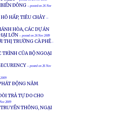
 BIỂN ĐÔNG
-- posted on 26 Nov
 HÔ HẤP, TIÊU CHẢY
--
HÁNH HÒA, CÁC DỰ ÁN
 HẠI LỚN
-- posted on 26 Nov 2009
ỚI THỊ TRƯỜNG CÀ PHÊ
-
C TRÌNH CỦA BỘ NGOẠI
 SECURENCY
-- posted on 26 Nov
v 2009
 PHÁT ÐỘNG NĂM
ÐÒI TRẢ TỰ DO CHO
 Nov 2009
T TRUYỀN THÔNG, NGẠI