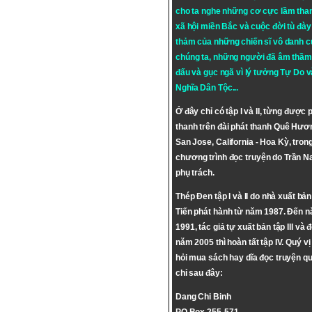
cho ta nghe những cơ cực lầm tha
xã hội miền Bắc và cuộc đời tù đày 
thảm của những chiến sĩ vô danh c
chúng ta, những người đã âm thầm
đấu và gục ngã vì lý tưởng
Tự Do
v
Nghĩa Dân Tộc
...
Ở đây chỉ có tập I và II, từng được 
thanh trên đài phát thanh Quê Hươ
San Jose, California - Hoa Kỳ, tron
chương trình đọc truyện do Trần 
phụ trách.
Thép Đen tập I và II do nhà xuất bả
Tiến phát hành từ năm 1987. Đến 
1991, tác giả tự xuất bản tập III và 
năm 2005 thì hoàn tất tập IV. Quý vị
hỏi mua sách hay dĩa đọc truyện qu
chỉ sau đây:
Dang Chi Binh