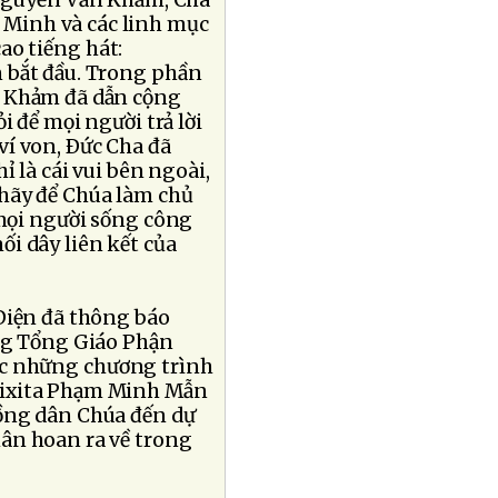
 Nguyễn Văn Khảm, Cha
 Minh và các linh mục
ao tiếng hát:
 bắt đầu. Trong phần
n Khảm đã dẫn cộng
i để mọi người trả lời
ví von, Ðức Cha đã
ỉ là cái vui bên ngoài,
hãy để Chúa làm chủ
 mọi người sống công
i dây liên kết của
Diện đã thông báo
g Tổng Giáo Phận
ức những chương trình
otixita Phạm Minh Mẫn
ồng dân Chúa đến dự
ân hoan ra về trong