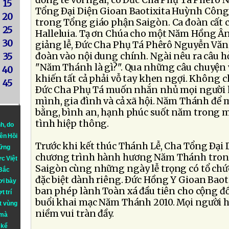
đồng tế với ngài, có Ðức Cha Phụ Tá Phêrô
15
Tổng Ðại Diện Gioan Baotixita Huỳnh Công
20
trong Tổng giáo phận Saigòn. Ca đoàn cất c
25
Halleluia. Tạ ơn Chúa cho một Năm Hồng Ân
30
giảng lễ, Ðức Cha Phụ Tá Phêrô Nguyễn Vă
đoàn vào nội dung chính. Ngài nêu ra câu hỏ
35
"Năm Thánh là gì?". Qua những câu chuyện 
40
khiến tất cả phải vỗ tay khen ngợi. Không ch
45
Ðức Cha Phụ Tá muốn nhắn nhủ mọi người 
mình, gia đình và cả xã hội. Năm Thánh để
bằng, bình an, hạnh phúc suốt năm trong mố
tình hiệp thông.
nh
, do
iên Hồi
Trước khi kết thúc Thánh Lễ, Cha Tổng Ðại 
hững
chương trình hành hương Năm Thánh tron
ực Việt
Saigòn cùng những ngày lễ trọng có tổ ch
 Bắc
đặc biệt dành riêng. Ðức Hồng Y Gioan Ba
ơi bày
ban phép lành Toàn xá đầu tiên cho cộng đ
t trí
buổi khai mạc Năm Thánh 2010. Mọi người h
t vùng
niềm vui tràn đầy.
 mà
 kể