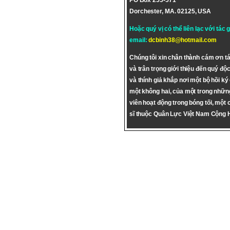
PO Box 255-571
Dorchester, MA. 02125, USA
Hoặc quý vị có thể liên lạc với tác 
email:
dcbinh38@hotmail.com
Chúng tôi xin chân thành cám ơn tá
và trân trọng giới thiệu đến quý độc
và thính giả khắp nơi một bộ hồi ký
một không hai, của một trong nhữn
viên hoạt động trong bóng tối, một 
sĩ thuộc Quân Lực Việt Nam Cộng 