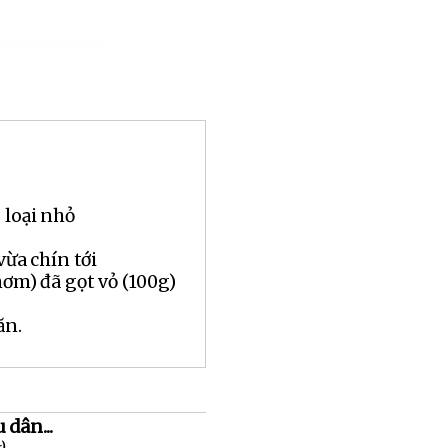
 loại nhỏ
vừa chín tới
hơm) đã gọt vỏ (100g)
ăn.
 dân...