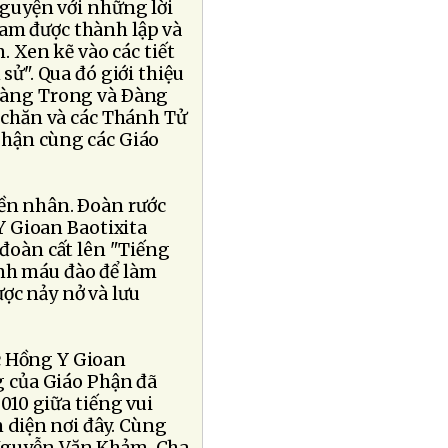
Nguyện với những lời
Nam được thành lập và
Xen kẽ vào các tiết
 sử". Qua đó giới thiệu
 Ðàng Trong và Ðàng
ủ chăn và các Thánh Tử
 Phận cùng các Giáo
iền nhân. Ðoàn rước
 Gioan Baotixita
oàn cất lên "Tiếng
nh máu đào để làm
ợc nảy nở và lưu
c Hồng Y Gioan
 của Giáo Phận đã
10 giữa tiếng vui
 diện nơi đây. Cùng