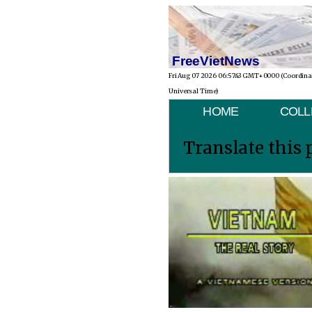
FreeVietNews
Fri Aug 07 2026 06:57:43 GMT+0000 (Coordin
Universal Time)
HOME
COLL
Translate this 