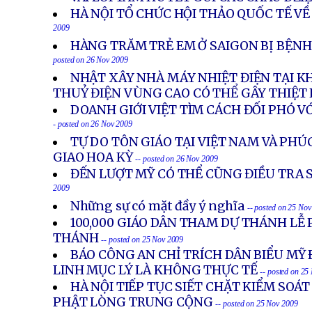
HÀ NỘI TỔ CHỨC HỘI THẢO QUỐC TẾ VỀ
2009
HÀNG TRĂM TRẺ EM Ở SAIGON BỊ BỆNH
posted on 26 Nov 2009
NHẬT XÂY NHÀ MÁY NHIỆT ĐIỆN TẠI K
THUỶ ĐIỆN VÙNG CAO CÓ THỂ GÂY THIỆT
DOANH GIỚI VIỆT TÌM CÁCH ĐỐI PHÓ V
- posted on 26 Nov 2009
TỰ DO TÔN GIÁO TẠI VIỆT NAM VÀ PHÚ
GIAO HOA KỲ
-- posted on 26 Nov 2009
ĐẾN LƯỢT MỸ CÓ THỂ CŨNG ĐIỀU TRA
2009
Những sự có mặt đầy ý nghĩa
-- posted on 25 No
100,000 GIÁO DÂN THAM DỰ THÁNH LỄ
THÁNH
-- posted on 25 Nov 2009
BÁO CÔNG AN CHỈ TRÍCH DÂN BIỂU MỸ 
LINH MỤC LÝ LÀ KHÔNG THỰC TẾ
-- posted on 25
HÀ NỘI TIẾP TỤC SIẾT CHẶT KIỂM SOÁ
PHẬT LÒNG TRUNG CỘNG
-- posted on 25 Nov 2009