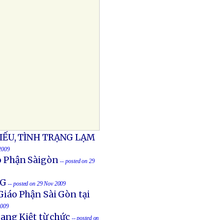
ẾU, TÌNH TRẠNG LẠM
2009
o Phận Sàigòn
-- posted on 29
NG
-- posted on 29 Nov 2009
áo Phận Sài Gòn tại
2009
ang Kiệt từ chức
-- posted on