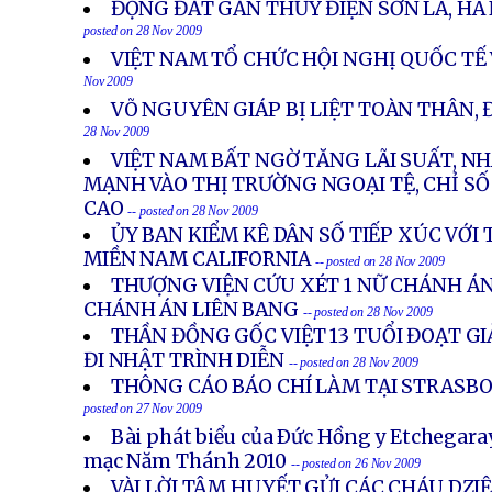
ĐỘNG ĐẤT GẦN THỦY ĐIỆN SƠN LA, HÀ
posted on 28 Nov 2009
VIỆT NAM TỔ CHỨC HỘI NGHỊ QUỐC TẾ
Nov 2009
VÕ NGUYÊN GIÁP BỊ LIỆT TOÀN THÂN,
28 Nov 2009
VIỆT NAM BẤT NGỜ TĂNG LÃI SUẤT, N
MẠNH VÀO THỊ TRƯỜNG NGOẠI TỆ, CHỈ SỐ
CAO
-- posted on 28 Nov 2009
ỦY BAN KIỂM KÊ DÂN SỐ TIẾP XÚC VỚI
MIỀN NAM CALIFORNIA
-- posted on 28 Nov 2009
THƯỢNG VIỆN CỨU XÉT 1 NỮ CHÁNH ÁN
CHÁNH ÁN LIÊN BANG
-- posted on 28 Nov 2009
THẦN ĐỒNG GỐC VIỆT 13 TUỔI ĐOẠT GI
ĐI NHẬT TRÌNH DIỄN
-- posted on 28 Nov 2009
THÔNG CÁO BÁO CHÍ LÀM TẠI STRASBO
posted on 27 Nov 2009
Bài phát biểu của Ðức Hồng y Etchegara
mạc Năm Thánh 2010
-- posted on 26 Nov 2009
VÀI LỜI TÂM HUYẾT GỬI CÁC CHÁU DZI