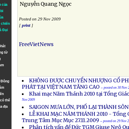
Nguyễn Quang Ngọc
n của
bi
ủa
Posted on 29 Nov 2009
 chiến
[
print
]
à
Đại
FreeVietNews
phát
ng từ
g
Nam
KHÔNG ĐƯỢC CHUYỂN NHƯỢNG CỔ PHI
n Đông
PHÁT TẠI VIỆT NAM TĂNG CAO
năm
-- posted on 30 Nov 
Khai mạc Năm Thánh 2010 tại Tổng Giá
đến
Nov 2009
 có thể
SAIGON MƯA LỚN, PHỐ LẠI THÀNH SÔ
a địa
LỄ KHAI MẠC NĂM THÁNH 2010 - Tổng Gi
Trung Tâm Mục Mục 27.11.2009
-- posted on 29 Nov 
Phân tích vấn đề Đức TGM Giuse Ngô Qu