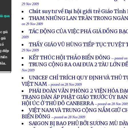
29 Nov 2009
Chút suy tư về Đại hội giới trẻ Giáo Tỉnh
giả qua
THAM NHŨNG LAN TRÀN TRONG NGÀNH
on 29 Nov 2009
TÁC ĐỘNG CỦA VIỆC PHÁ GIÁ ĐỒNG BẠ
c giả
2009
 giả
THẤY GIÁO VŨ HÙNG TIẾP TỤC TUYỆT
 có
29 Nov 2009
g điệp
KẾT THÚC HỘI THẢO BIỂN ĐÔNG
chiến
-- posted o
Hòa.
TRUNG CỘNG RA OAI ĐƯA 2 TÀU LỚN Đ
Nov 2009
UNICEF CHỈ TRÍCH QUY ĐỊNH VÀ THỦ T
VIỆT NAM
-- posted on 28 Nov 2009
PHÁI ĐOÀN VĂN PHÒNG 2 VIỆN HÓA ĐẠ
TRẠNG ĐÀN ÁP PHẬT GIÁO TRƯỚC ỦY BA
HỘI ÚC Ở THỦ ĐÔ CANBERRA
-- posted on 28 Nov 200
VIỆT NAM VÀ TRUNG CỘNG NẮM GIỮ CH
BIỂN ĐÔNG
-- posted on 28 Nov 2009
SAIGON BỊ BAO PHỦ BỞI SƯƠNG MÙ DÀ