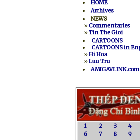
HOME
Archives
NEWS
»
Commentaries
»
Tin The Gioi
CARTOONS
CARTOONS in Eng
»
Hi Hoa
»
Luu Tru
AMIGAVLINK.com
1
2
3
4
6
7
8
9