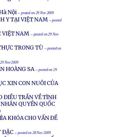
 Hà Nội
-- posted on 29 Nov 2009
 Y TẠI VIỆT NAM
-- posted
C VIỆT NAM
-- posted on 29 Nov
 THỰC TRONG TÙ
-- posted on
n 29 Nov 2009
ẾN HOÀNG SA
-- posted on 29
ỤC XIN CON NUÔI CỦA
O ĐIỀU TRẦN VỀ TÌNH
N NHÂN QUYỀN QUỐC
9
ÌA KHÓA CHO VẤN ĐỀ
Y ĐẶC
-- posted on 28 Nov 2009