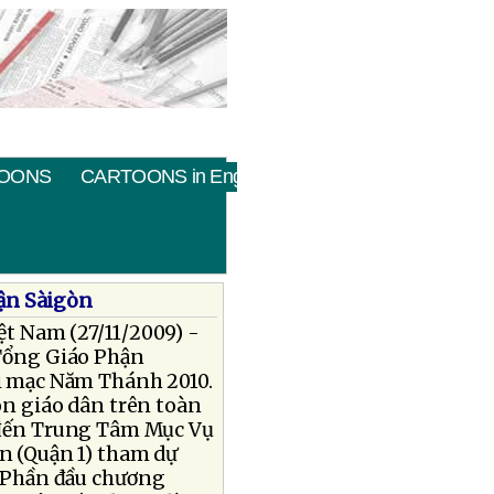
OONS
CARTOONS in English
ận Sàigòn
ệt Nam (27/11/2009) -
 Tổng Giáo Phận
i mạc Năm Thánh 2010.
n giáo dân trên toàn
đến Trung Tâm Mục Vụ
n (Quận 1) tham dự
. Phần đầu chương