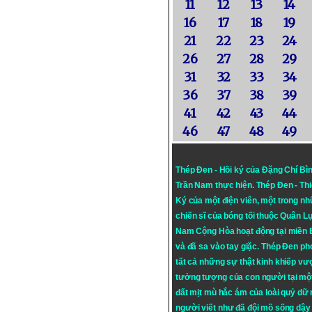
11
12
13
14
16
17
18
19
21
22
23
24
26
27
28
29
31
32
33
34
36
37
38
39
41
42
43
44
46
47
48
49
Thép Đen - Hồi ký của Đặng Chí Bì
Trần Nam thực hiện.
Thép Đen
- Th
Ký của một điện viên, một trong n
chiến sĩ của bóng tối thuộc Quân L
Nam Cộng Hòa hoạt động tại miền
và đã sa vào tay giặc. Thép Đen ph
tất cả những sự thật kinh khiếp vượ
tưởng tượng của con người tại mộ
đất mịt mù hắc ám của loài quỷ dữ
người viết như đã đội mồ sống dậy