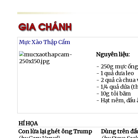
Mực Xào Thập Cẩm
Nguyên liệu:
- 250g mực ống
- 1 quả dưa leo
- 2 quả cà chua 
- 1/4 quả dứa (t
- 10g tỏi băm
- Hạt nêm, dầu 
HÍ HỌA
Con lừa lại ghét ông Trump
Dùng trên đầu