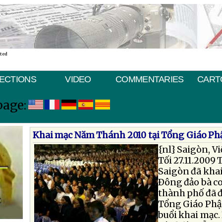
ated
ECTIONS
VIDEO
COMMENTARIES
CART
page:
Khai mạc Năm Thánh 2010 tại Tổng Giáo Ph
{nl}
Saigòn, Vi
Tối 27.11.2009
Saigòn đã kha
Ðông đảo bà co
thành phố đã 
Tổng Giáo Phậ
buổi khai mạc