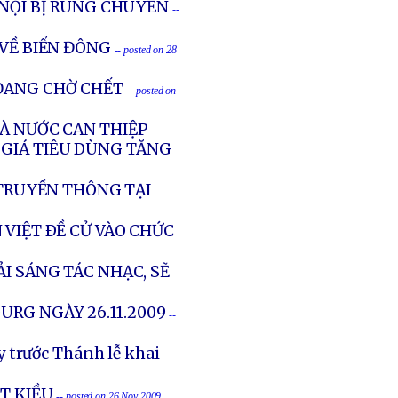
 NỘI BỊ RUNG CHUYỂN
--
 VỀ BIỂN ĐÔNG
-- posted on 28
 ĐANG CHỜ CHẾT
-- posted on
HÀ NƯỚC CAN THIỆP
 GIÁ TIÊU DÙNG TĂNG
 TRUYỀN THÔNG TẠI
 VIỆT ÐỀ CỬ VÀO CHỨC
ẢI SÁNG TÁC NHẠC, SẼ
URG NGÀY 26.11.2009
--
y trước Thánh lễ khai
ỆT KIỀU
-- posted on 26 Nov 2009