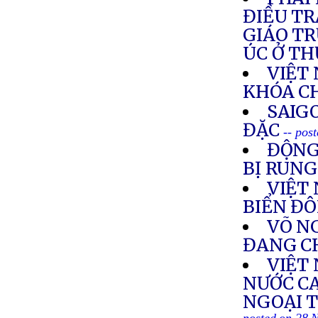
ĐIỀU TR
GIÁO T
ÚC Ở T
VIỆT
KHÓA C
SAIG
ĐẶC
-- pos
ĐỘNG
BỊ RUN
VIỆT
BIỂN Đ
VÕ NG
ĐANG C
VIỆT
NƯỚC C
NGOẠI T