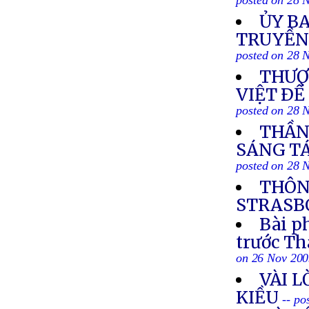
posted on 28 
ỦY BA
TRUYỀN
posted on 28 
THƯỢ
VIỆT ÐỀ
posted on 28 
THẦN 
SÁNG TÁ
posted on 28 
THÔN
STRASBO
Bài p
trước T
on 26 Nov 20
VÀI L
KIỀU
-- po