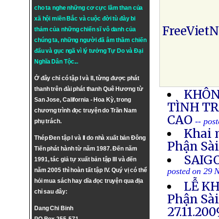
cho ta nghe những cơ cực lầm than của
xã hội miền Bắc và cuộc đời tù đày bi
FreeViet
thảm của những chiến sĩ vô danh của
chúng ta, những người đã âm thầm chiến
đấu và gục ngã vì lý tưởng
Tự Do
và
Đại
Nghĩa Dân Tộc
...
Ở đây chỉ có tập I và II, từng được phát
thanh trên đài phát thanh Quê Hương từ
KHÔN
San Jose, California - Hoa Kỳ, trong
TÌNH T
chương trình đọc truyện do Trần Nam
CAO
-- pos
phụ trách.
Khai 
Thép Đen tập I và II do nhà xuất bản Đông
Phận Sà
Tiến phát hành từ năm 1987. Đến năm
SAIG
1991, tác giả tự xuất bản tập III và đến
posted on 29 
năm 2005 thì hoàn tất tập IV. Quý vị có thể
hỏi mua sách hay dĩa đọc truyện qua địa
LỄ KH
chỉ sau đây:
Phận Sà
27.11.20
Dang Chi Binh