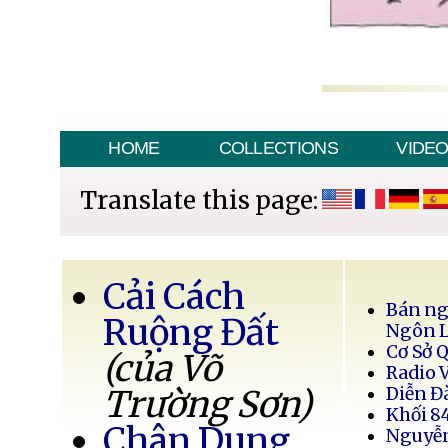
HOME
COLLECTIONS
VIDE
Translate this page:
Cải Cách
Bán ng
Ruộng Đất
Ngôn 
Cơ Sở 
(của Võ
Radio 
Trường Sơn)
Diễn Đ
Khối 8
Chân Dung
Nguyễ