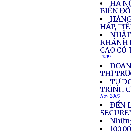
HÀ NỘ
BIỂN Đ
HÀNG
HẤP, TI
NHẬT
KHÁNH 
CAO CÓ 
2009
DOANH
THỊ TR
TỰ D
TRÌNH C
Nov 2009
ĐẾN 
SECURE
Những
100,