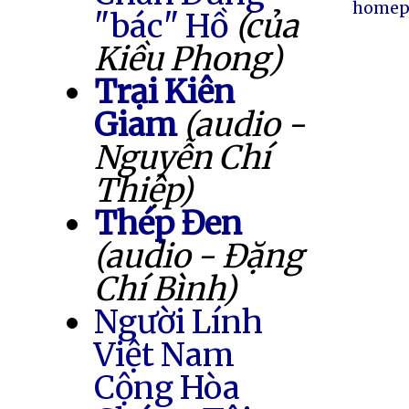
homep
"bác" Hồ
(của
Kiều Phong)
Trại Kiên
Giam
(audio -
Nguyễn Chí
Thiệp)
Thép Đen
(audio - Đặng
Chí Bình)
Người Lính
Việt Nam
Cộng Hòa