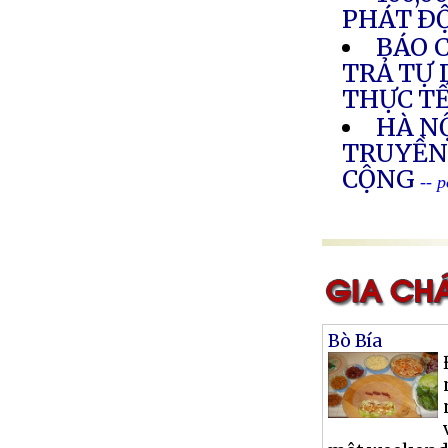
PHÁT Ð
BÁO C
TRẢ TỰ 
THỰC T
HÀ NỘ
TRUYỀN
CỘNG
-- 
Bò Bía