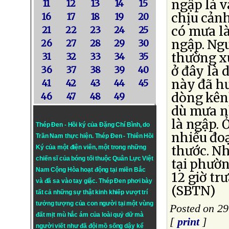
ngập là v
11
12
13
14
15
chịu cảnh
16
17
18
19
20
có mưa l
21
22
23
24
25
ngập. Ng
26
27
28
29
30
thường x
31
32
33
34
35
ở đây là 
36
37
38
39
40
này đã hư
41
42
43
44
45
dòng kên
46
47
48
49
dù mưa n
là ngập. 
Thép Đen - Hồi ký của Đặng Chí Bình
, do
nhiều đo
Trần Nam thực hiện.
Thép Đen
- Thiên Hồi
thước. Nh
Ký của một điện viên, một trong những
chiến sĩ của bóng tối thuộc Quân Lực Việt
tại phườ
Nam Cộng Hòa hoạt động tại miền Bắc
12 giờ tr
và đã sa vào tay giặc. Thép Đen phơi bày
(SBTN)
tất cả những sự thật kinh khiếp vượt trí
tưởng tượng của con người tại một vùng
Posted on 2
đất mịt mù hắc ám của loài quỷ dữ mà
[
print
]
người viết như đã đội mồ sống dậy kể