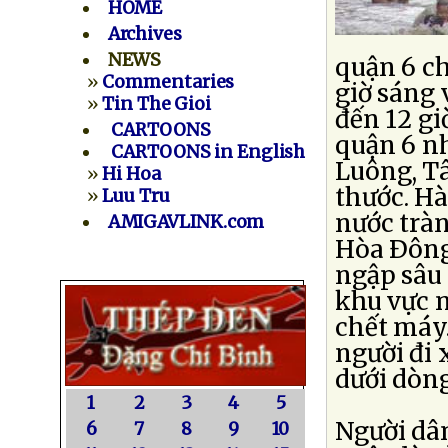
HOME
Archives
NEWS
quận 6 ch
»
Commentaries
giờ sáng 
»
Tin The Gioi
đến 12 gi
CARTOONS
quận 6 n
CARTOONS in English
Luông, T
»
Hi Hoa
thước. H
»
Luu Tru
nước tràn
AMIGAVLINK.com
Hòa Ðông
ngập sâu
khu vực n
chết máy.
người đi
dưới dòng
1
2
3
4
5
Người dân
6
7
8
9
10