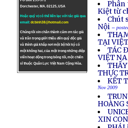
PO Box 255-571
Phân 
Dorchester, MA. 02125, USA
Kiệt từ 
Hoặc quý vị có thể liên lạc với tác giả qua
Chút s
email:
dcbinh38@hotmail.com
Nội
-- post
Chúng tôi xin chân thành cám ơn tác giả
THAM
và trân trọng giới thiệu đến quý độc giả
TẠI VIỆ
và thính giả khắp nơi một bộ hồi ký có
TÁC 
một không hai, của một trong những điệp
VIỆT N
viên hoạt động trong bóng tối, một chiến
THẤY
sĩ thuộc Quân Lực Việt Nam Cộng Hòa.
THỰC T
KẾT 
Nov 2009
TRUN
HOÀNG 
UNICE
XIN CON
PHÁI