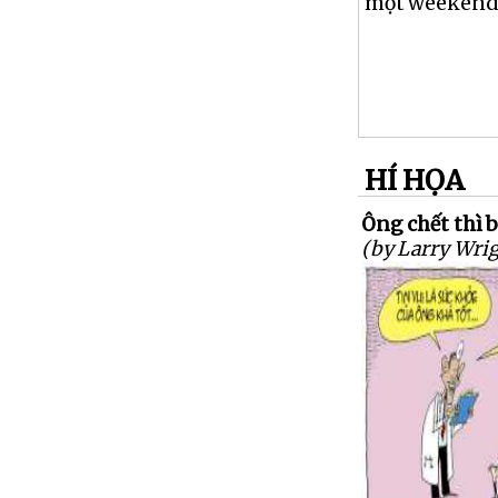
một weekend, 
HÍ HỌA
Ông chết thì 
(by Larry Wrig