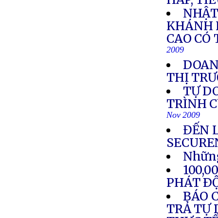
NHẬT
KHÁNH 
CAO CÓ 
2009
DOANH
THỊ TR
TỰ D
TRÌNH C
Nov 2009
ĐẾN 
SECURE
Những
100,
PHÁT Ð
BÁO C
TRẢ TỰ 