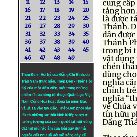
cung cấp
11
12
13
14
15
tảng hơn
16
17
18
19
20
là được t
21
22
23
24
25
Thánh. Dâ
26
27
28
29
30
dân được 
31
32
33
34
35
Thánh Pha
36
37
38
39
40
trong bí 
41
42
43
44
45
vật dụng 
46
47
48
49
chén thán
dùng cho
Thép Đen - Hồi ký của Đặng Chí Bình
, do
nghĩa căn
Trần Nam thực hiện.
Thép Đen
- Thiên Hồi
chính trê
Ký của một điện viên, một trong những
chiến sĩ của bóng tối thuộc Quân Lực Việt
nghĩa “th
Nam Cộng Hòa hoạt động tại miền Bắc
về Chúa 
và đã sa vào tay giặc. Thép Đen phơi bày
tín hữu p
tất cả những sự thật kinh khiếp vượt trí
Ðấng Th
tưởng tượng của con người tại một vùng
đất mịt mù hắc ám của loài quỷ dữ mà
người viết như đã đội mồ sống dậy kể