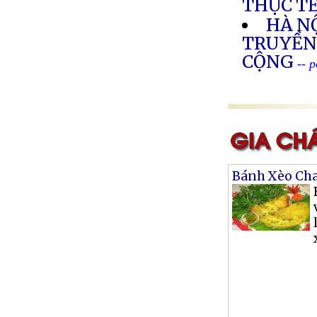
THỰC T
HÀ NỘ
TRUYỀN
CỘNG
-- 
Bánh Xèo Ch