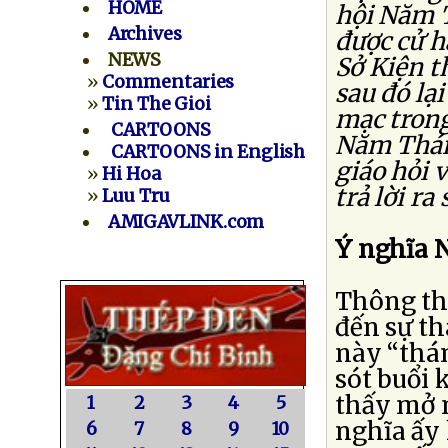
HOME
hội Năm 
Archives
được cử h
NEWS
Sở Kiện t
»
Commentaries
sau đó lại
»
Tin The Gioi
mạc trong
CARTOONS
Năm Thán
CARTOONS in English
giáo hỏi 
»
Hi Hoa
trả lời ra 
»
Luu Tru
AMIGAVLINK.com
Ý nghĩa
Thông thư
đến sự th
này “thán
sót buổi 
thấy mở m
1
2
3
4
5
nghĩa ấy
6
7
8
9
10