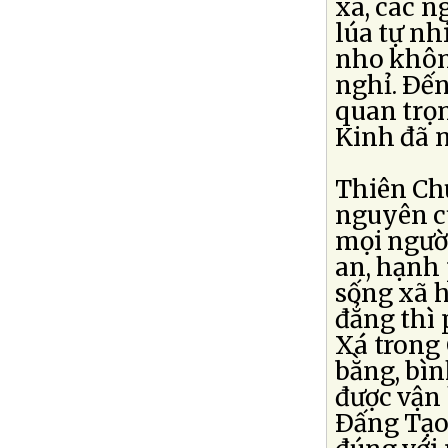
xá, các n
lúa tự nh
nho không
nghỉ. Ðế
quan trọ
Kinh đã n
Thiên Chú
nguyên củ
mọi người
an, hạnh 
sống xã h
đẳng thì 
Xá trong 
bằng, bìn
được vận
Ðấng Tạo