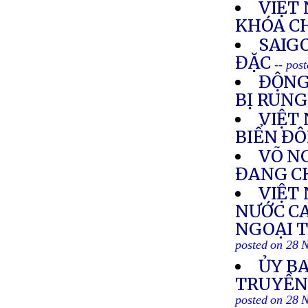
VIỆT
KHÓA C
SAIG
ĐẶC
-- pos
ĐỘNG
BỊ RUN
VIỆT
BIỂN Đ
VÕ NG
ĐANG C
VIỆT
NƯỚC C
NGOẠI T
posted on 28 
ỦY BA
TRUYỀN
posted on 28 