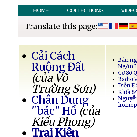
HOME
COLLECTIONS
VIDE
Translate this page:
Cải Cách
Bán ng
Ruộng Đất
Ngôn 
Cơ Sở 
(của Võ
Radio 
Trường Sơn)
Diễn Đ
Khối 8
Chân Dung
Nguyễ
homep
"bác" Hồ
(của
Kiều Phong)
Trại Kiên