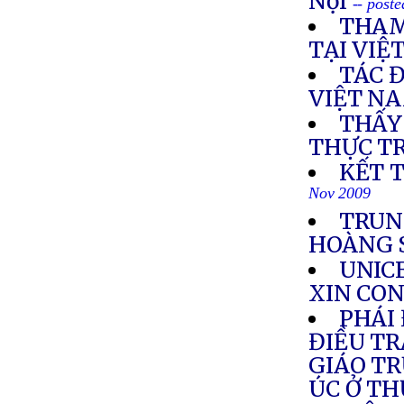
Nội
-- post
THAM
TẠI VIỆ
TÁC 
VIỆT N
THẤY
THỰC T
KẾT 
Nov 2009
TRUN
HOÀNG 
UNICE
XIN CON
PHÁI
ĐIỀU TR
GIÁO T
ÚC Ở T