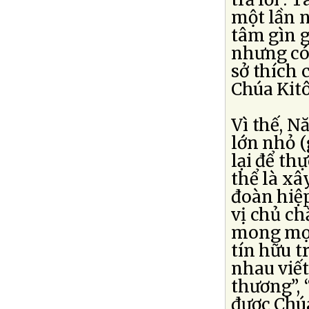
một lần n
tâm gìn g
nhưng có 
sở thích
Chúa Kitô
Vì thế, 
lớn nhỏ (
lại để th
thể là x
đoàn hiệp
vị chủ ch
mong mọi
tín hữu t
nhau viết
thương”, 
được Chúa