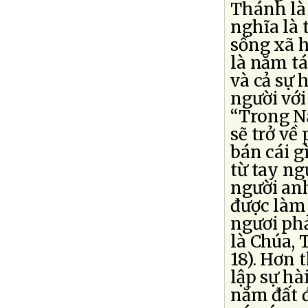
Thánh là
nghĩa là 
sống xã h
là năm tá
và cả sự 
người với
“Trong N
sẽ trở về
bán cái g
từ tay ng
người an
được làm 
ngươi phả
là Chúa, 
18). Hơn 
lập sự hà
năm đất đ