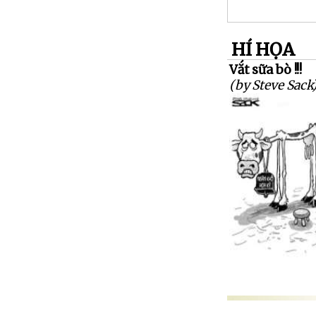
HÍ HỌA
Vắt sữa bò !!!
(by Steve Sack