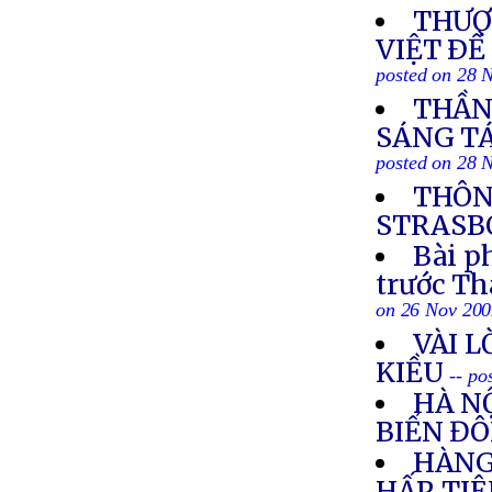
THƯỢ
VIỆT ÐỀ
posted on 28 
THẦN 
SÁNG TÁ
posted on 28 
THÔN
STRASBO
Bài p
trước T
on 26 Nov 20
VÀI L
KIỀU
-- po
HÀ NỘ
BIỂN Đ
HÀNG
HẤP, TI