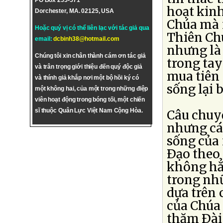
PO Box 255-571
hoạt kin
Dorchester, MA. 02125, USA
Chúa mà n
Hoặc quý vị có thể liên lạc với tác giả qua
Thiên Ch
email:
dcbinh38@hotmail.com
nhưng là
Chúng tôi xin chân thành cám ơn tác giả
trong tay
và trân trọng giới thiệu đến quý độc giả
mua tiên
và thính giả khắp nơi một bộ hồi ký có
sống lại b
một không hai, của một trong những điệp
viên hoạt động trong bóng tối, một chiến
sĩ thuộc Quân Lực Việt Nam Cộng Hòa.
Câu chuyệ
nhưng các
sống của 
Ðạo theo 
không hẳn
trong nhữ
dựa trên
của Chúa
thăm Ðài