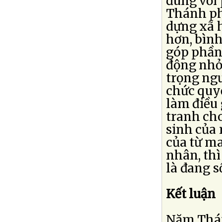
đúng với
Thánh ph
dựng xã 
hơn, bình
góp phần
động nhỏ
trọng ngư
chức quy
làm điều 
tranh cho
sinh của 
của từ ma
nhân, thì
là đang s
Kết luận
Năm Thán