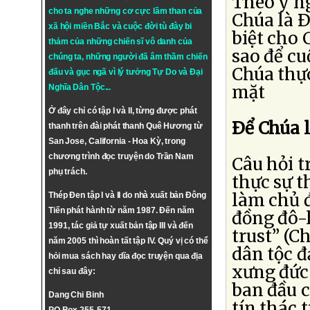
Theo ý n
cho ta nghe những cơ cực lầm than của
Chúa là Ð
xã hội miền Bắc và cuộc đời tù đày bi
biệt cho
thảm của những chiến sĩ vô danh của
sao để cu
chúng ta, những người đã âm thầm chiến
Chúa thực
đấu và gục ngã vì lý tưởng
Tự Do
và
Đại
mặt
Nghĩa Dân Tộc
...
Ở đây chỉ có tập I và II, từng được phát
Ðể Chúa 
thanh trên đài phát thanh Quê Hương từ
San Jose, California - Hoa Kỳ, trong
chương trình đọc truyện do Trần Nam
Câu hỏi tr
phụ trách.
thực sự t
làm chủ đ
Thép Đen tập I và II do nhà xuất bản Đông
Tiến phát hành từ năm 1987. Đến năm
đồng đô-
1991, tác giả tự xuất bản tập III và đến
trust” (C
năm 2005 thì hoàn tất tập IV. Quý vị có thể
dân tộc đ
hỏi mua sách hay dĩa đọc truyện qua địa
xưng đức 
chỉ sau đây:
ban đầu c
Dang Chi Binh
tín thác 