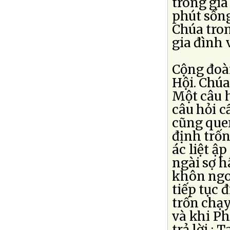
trong gia
phút sốn
Chúa tron
gia đình 
Cộng đoàn
Hội. Chúa
Một câu h
câu hỏi c
cũng que
định trố
ác liệt ậ
ngài sợ h
khôn ngoa
tiếp tục 
trốn chạy
và khi Ph
trả lời :