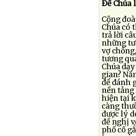
Ðể Chúa 
Cộng đoàn
Chúa có t
trả lời c
những tư
vợ chồng
tương qu
Chúa dạy 
gian? Nă
để đánh g
nền tảng 
hiện tại 
càng thư
được lý 
đề nghị v
phố cố gắ