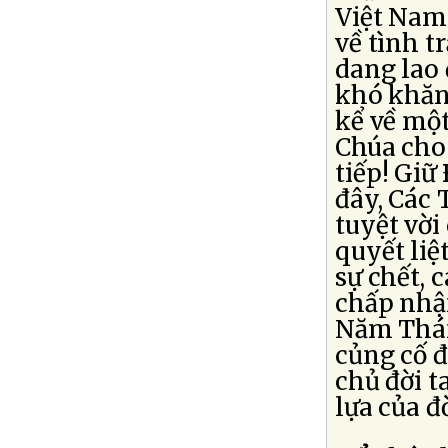
Việt Nam
về tình t
dang lao 
khó khăn 
kể về một
Chúa cho 
tiếp! Giữ
đây, Các
tuyệt vời
quyết liệ
sự chết, 
chấp nhận
Năm Thánh
củng cố đ
chủ đời 
lựa của đ