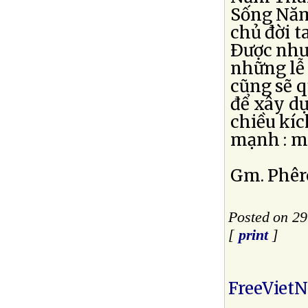
Sống Năm
chủ đời t
Ðược như
những lễ
cũng sẽ q
để xây dự
chiều kí
mạnh : mầ
Gm. Phê
Posted on 2
[
print
]
FreeViet