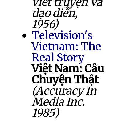
viết truyện và
đạo diễn,
1956)
Television's
Vietnam: The
Real Story
Việt Nam: Câu
Chuyện Thật
(Accuracy In
Media Inc.
1985)