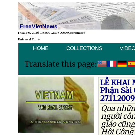
FreeVietNews
Fri Aug 07 2026 03:50:10 GMT+0000 (Coordinated
Universal Time)
HOME
COLLECTIONS
VIDE
Translate this page:
LỄ KHAI 
Phận Sài
27.11.2009
Qua nhữn
người côn
giáo cũng
Hội Công 