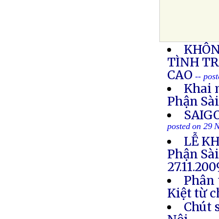
KHÔN
TÌNH T
CAO
-- pos
Khai 
Phận Sà
SAIG
posted on 29 
LỄ KH
Phận Sà
27.11.20
Phân 
Kiệt từ 
Chút s