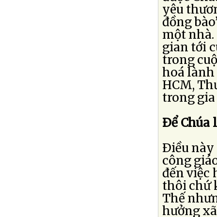
yêu thươ
đồng bào”
một nhà.
gian tới 
trong cuộ
hoá lành 
HCM, Thư
trong gia
Ðể Chúa 
Ðiều này 
công giáo
đến việc 
thôi chứ
Thế nhưn
hưởng xã