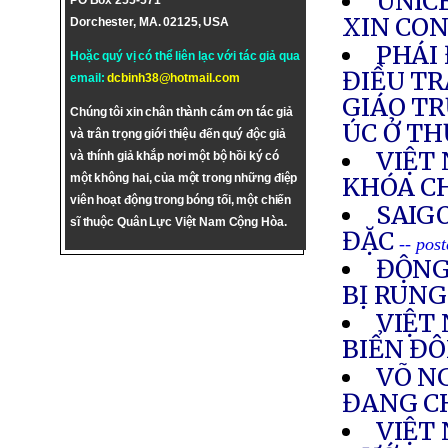
UNICE
PO Box 255-571
XIN CON
Dorchester, MA. 02125, USA
PHÁI
Hoặc quý vị có thể liên lạc với tác giả qua
ĐIỀU TR
email:
dcbinh38@hotmail.com
GIÁO T
Chúng tôi xin chân thành cám ơn tác giả
ÚC Ở T
và trân trọng giới thiệu đến quý độc giả
VIỆT
và thính giả khắp nơi một bộ hồi ký có
một không hai, của một trong những điệp
KHÓA C
viên hoạt động trong bóng tối, một chiến
SAIG
sĩ thuộc Quân Lực Việt Nam Cộng Hòa.
ĐẶC
-- pos
ĐỘNG
BỊ RUN
VIỆT
BIỂN Đ
VÕ NG
ĐANG C
VIỆT