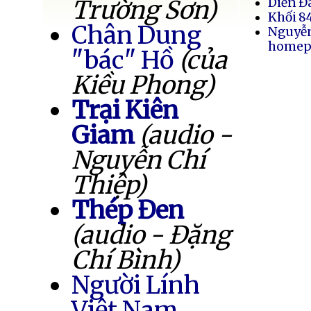
Trường Sơn)
Diễn Đ
Khối 8
Chân Dung
Nguyễ
homep
"bác" Hồ
(của
Kiều Phong)
Trại Kiên
Giam
(audio -
Nguyễn Chí
Thiệp)
Thép Đen
(audio - Đặng
Chí Bình)
Người Lính
Việt Nam