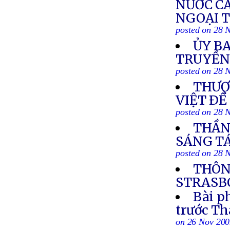
NƯỚC C
NGOẠI T
posted on 28 
ỦY BA
TRUYỀN
posted on 28 
THƯỢ
VIỆT ÐỀ
posted on 28 
THẦN 
SÁNG TÁ
posted on 28 
THÔN
STRASBO
Bài p
trước T
on 26 Nov 20