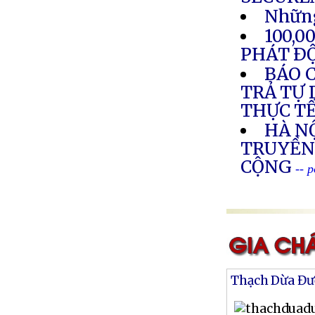
Những
100,
PHÁT Ð
BÁO C
TRẢ TỰ 
THỰC T
HÀ NỘ
TRUYỀN
CỘNG
-- 
Thạch Dừa Đư