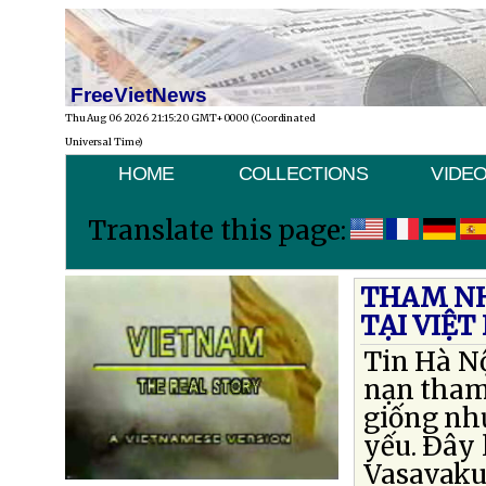
FreeVietNews
Thu Aug 06 2026 21:15:20 GMT+0000 (Coordinated
Universal Time)
HOME
COLLECTIONS
VIDE
Translate this page:
THAM NH
TẠI VIỆ
Tin Hà Nộ
nạn tham
giống nh
yếu. Ðây 
Vasavaku