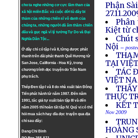
Phận Sà
cho ta nghe những cơ cực lầm than của
27.11.20
xã hội miền Bắc và cuộc đời tù đày bi
thảm của những chiến sĩ vô danh của
Phân 
chúng ta, những người đã âm thầm chiến
Kiệt từ 
đấu và gục ngã vì lý tưởng
Tự Do
và
Đại
Chút s
Nghĩa Dân Tộc
...
Nội
-- post
Ở đây chỉ có tập I và II, từng được phát
THAM
thanh trên đài phát thanh Quê Hương từ
TẠI VIỆ
San Jose, California - Hoa Kỳ, trong
TÁC 
chương trình đọc truyện do Trần Nam
phụ trách.
VIỆT N
THẤY
Thép Đen tập I và II do nhà xuất bản Đông
Tiến phát hành từ năm 1987. Đến năm
THỰC T
1991, tác giả tự xuất bản tập III và đến
KẾT 
năm 2005 thì hoàn tất tập IV. Quý vị có thể
Nov 2009
hỏi mua sách hay dĩa đọc truyện qua địa
TRUN
chỉ sau đây:
HOÀNG 
Dang Chi Binh