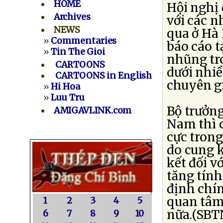
HOME
Hội nghị 
Archives
với các n
NEWS
qua ở Hà 
»
Commentaries
báo cáo t
»
Tin The Gioi
nhũng tr
CARTOONS
dưới nhiề
CARTOONS in English
chuyên gi
»
Hi Hoa
»
Luu Tru
Bộ trưởng
AMIGAVLINK.com
Nam thì 
cực trong
do cung 
kết đối v
tăng tín
định chín
quan tâm
1
2
3
4
5
nữa.(SBTN
6
7
8
9
10