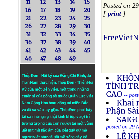
11
12
13
14
15
Posted on 2
16
17
18
19
20
[
print
]
21
22
23
24
25
26
27
28
29
30
31
32
33
34
35
FreeViet
36
37
38
39
40
41
42
43
44
45
46
47
48
49
KHÔN
Thép Đen - Hồi ký của Đặng Chí Bình
, do
Trần Nam thực hiện.
Thép Đen
- Thiên Hồi
TÌNH T
Ký của một điện viên, một trong những
CAO
-- pos
chiến sĩ của bóng tối thuộc Quân Lực Việt
Khai 
Nam Cộng Hòa hoạt động tại miền Bắc
Phận Sà
và đã sa vào tay giặc. Thép Đen phơi bày
tất cả những sự thật kinh khiếp vượt trí
SAIG
tưởng tượng của con người tại một vùng
posted on 29 
đất mịt mù hắc ám của loài quỷ dữ mà
LỄ KH
người viết như đã đội mồ sống dậy kể