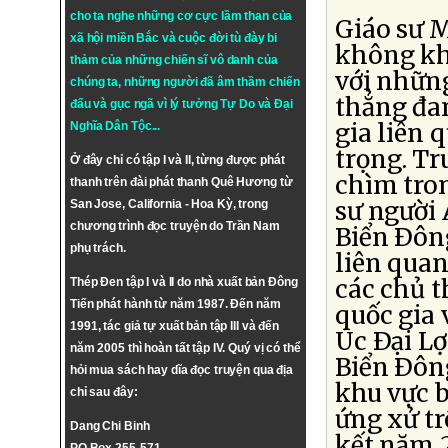
cho ta nghe những cơ cực lầm than của
Giáo sư 
xã hội miền Bắc và cuộc đời tù đày bi
không khí
thảm của những chiến sĩ vô danh của
với những
chúng ta, những người đã âm thầm chiến
thẳng đan
đấu và gục ngã vì lý tưởng
Tự Do
và
Đại
gia liên 
Nghĩa Dân Tộc
...
trọng. T
Ở đây chỉ có tập I và II, từng được phát
chìm tron
thanh trên đài phát thanh Quê Hương từ
sư người 
San Jose, California - Hoa Kỳ, trong
chương trình đọc truyện do Trần Nam
Biển Ðông
phụ trách.
liên quan
các chủ t
Thép Đen tập I và II do nhà xuất bản Đông
Tiến phát hành từ năm 1987. Đến năm
quốc gia 
1991, tác giả tự xuất bản tập III và đến
Úc Ðại Lợ
năm 2005 thì hoàn tất tập IV. Quý vị có thể
Biển Ðôn
hỏi mua sách hay dĩa đọc truyện qua địa
khu vực b
chỉ sau đây:
ứng xử t
Dang Chi Binh
kết năm 