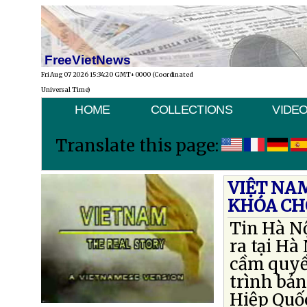
FreeVietNews
Fri Aug 07 2026 15:34:20 GMT+0000 (Coordinated
Universal Time)
HOME
COLLECTIONS
VIDE
Translate this page:
VIỆT NA
KHÓA CH
Tin Hà Nộ
ra tại Hà
cầm quyề
trình bản
Hiệp Quốc