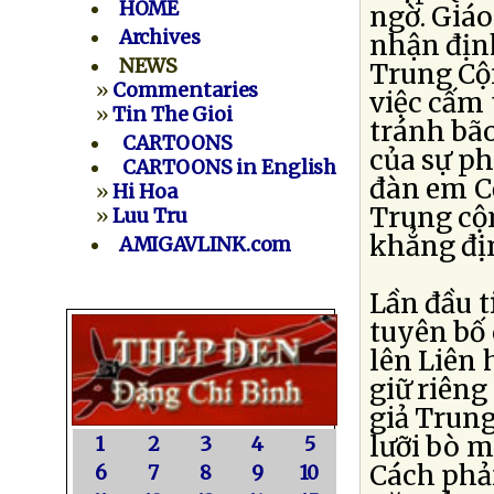
HOME
ngờ. Giá
Archives
nhận địn
NEWS
Trung Cộn
»
Commentaries
việc cấm 
»
Tin The Gioi
tránh bão
CARTOONS
của sự ph
CARTOONS in English
đàn em C
»
Hi Hoa
Trung cộ
»
Luu Tru
khẳng địn
AMIGAVLINK.com
Lần đầu t
tuyên bố
lên Liên 
giữ riêng
giả Trun
lưỡi bò m
1
2
3
4
5
Cách phả
6
7
8
9
10