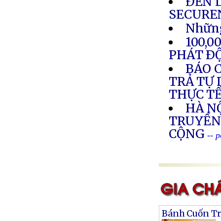
ĐẾN 
SECURE
Những
100,
PHÁT Ð
BÁO C
TRẢ TỰ 
THỰC T
HÀ NỘ
TRUYỀN
CỘNG
-- 
Bánh Cuốn Tr