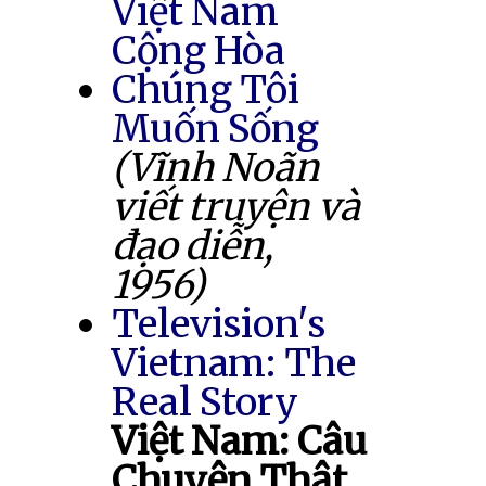
Việt Nam
Cộng Hòa
Chúng Tôi
Muốn Sống
(Vĩnh Noãn
viết truyện và
đạo diễn,
1956)
Television's
Vietnam: The
Real Story
Việt Nam: Câu
Chuyện Thật