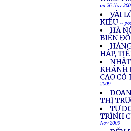
on 26 Nov 20
VÀI L
KIỀU
-- po
HÀ NỘ
BIỂN Đ
HÀNG
HẤP, TI
NHẬT
KHÁNH 
CAO CÓ 
2009
DOANH
THỊ TR
TỰ D
TRÌNH C
Nov 2009