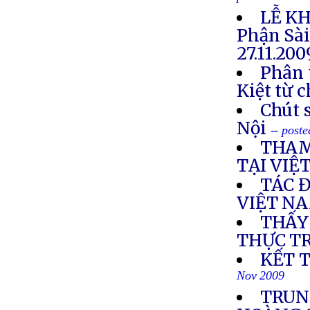
LỄ KH
Phận Sà
27.11.20
Phân 
Kiệt từ 
Chút s
Nội
-- post
THAM
TẠI VIỆ
TÁC 
VIỆT N
THẤY
THỰC T
KẾT 
Nov 2009
TRUN