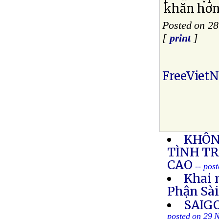
khăn hơn
Posted on 2
[
print
]
FreeViet
KHÔN
TÌNH T
CAO
-- pos
Khai 
Phận Sà
SAIG
posted on 29 