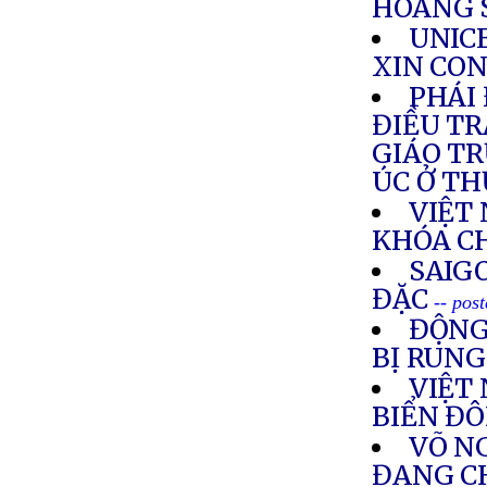
HOÀNG 
UNICE
XIN CON
PHÁI
ĐIỀU TR
GIÁO T
ÚC Ở T
VIỆT
KHÓA C
SAIG
ĐẶC
-- pos
ĐỘNG
BỊ RUN
VIỆT
BIỂN Đ
VÕ NG
ĐANG C