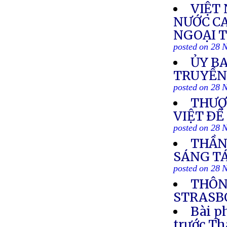
VIỆT
NƯỚC C
NGOẠI T
posted on 28 
ỦY BA
TRUYỀN
posted on 28 
THƯỢ
VIỆT ÐỀ
posted on 28 
THẦN 
SÁNG TÁ
posted on 28 
THÔN
STRASBO
Bài p
trước T