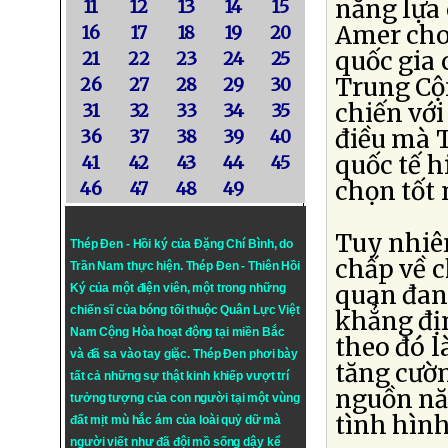
năng lựa 
11
12
13
14
15
Amer cho 
16
17
18
19
20
quốc gia 
21
22
23
24
25
Trung Cộ
26
27
28
29
30
chiến với
31
32
33
34
35
điều mà 
36
37
38
39
40
quốc tế 
41
42
43
44
45
chọn tốt 
46
47
48
49
Tuy nhiê
Thép Đen - Hồi ký của Đặng Chí Bình
, do
chấp về c
Trần Nam thực hiện.
Thép Đen
- Thiên Hồi
quan đang
Ký của một điện viên, một trong những
chiến sĩ của bóng tối thuộc Quân Lực Việt
khẳng đị
Nam Cộng Hòa hoạt động tại miền Bắc
theo đó 
và đã sa vào tay giặc. Thép Đen phơi bày
tăng cườn
tất cả những sự thật kinh khiếp vượt trí
nguồn nă
tưởng tượng của con người tại một vùng
tình hình
đất mịt mù hắc ám của loài quỷ dữ mà
người viết như đã đội mồ sống dậy kể