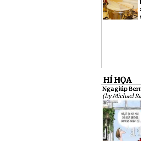
HÍ HỌA
Nga giúp Ber
(by Michael R