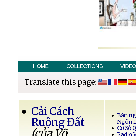
HOME
COLLECTIONS
VIDE
Translate this page:
Cải Cách
Bán ng
Ruộng Đất
Ngôn 
Cơ Sở 
(của Võ
Radio 