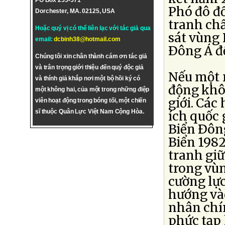
PO Box 255-571
Phó đô đố
Dorchester, MA. 02125, USA
tranh chấ
Hoặc quý vị có thể liên lạc với tác giả qua
sát vùng 
email:
dcbinh38@hotmail.com
Ðông Á đ
Chúng tôi xin chân thành cám ơn tác giả
và trân trọng giới thiệu đến quý độc giả
Nếu một 
và thính giả khắp nơi một bộ hồi ký có
động khô
một không hai, của một trong những điệp
giới. Các
viên hoạt động trong bóng tối, một chiến
sĩ thuộc Quân Lực Việt Nam Cộng Hòa.
ích quốc 
Biển Ðông
Biển 1982
tranh giữ
trong vùn
cường lực
hướng và
nhân chí
phức tạp 